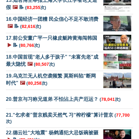
15.知名博主举报上海大学长江学者论文造
假
🖼️
📝
(
83,255
次)
16.中国经济一团糟 民众信心不足不敢消费
🖼️
📝
(
82,616
次)
17.前公安董广平一只橡皮艇跨黄海闯韩国
▶️
📝
(
80,766
次)
18.中国首现“老人多于孩子” “未富先老”成
最大隐忧
🖼️
(
80,507
次)
19.乌克兰无人机空袭频繁 莫斯科陷“断网
时代”
🖼️
(
80,258
次)
20.普京与习称兄道弟 不怕沾上共产厄运？
(
78,041
次)
21.“乞求者”普京贱卖天然气 习“榨柠檬”算计普京
(
77,700
次)
22.德云社“大地震” 杨鹤通犯大忌饭碗被砸