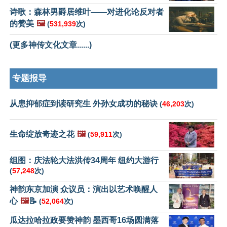
诗歌：森林男爵居维叶——对进化论反对者
的赞美
🖼️
(
531,939
次)
(更多神传文化文章......)
专题报导
从患抑郁症到读研究生 外孙女成功的秘诀
(
46,203
次)
生命绽放奇迹之花
🖼️
(
59,911
次)
组图：庆法轮大法洪传34周年 纽约大游行
(
57,248
次)
神韵东京加演 众议员：演出以艺术唤醒人
心
🖼️
📝
(
52,064
次)
瓜达拉哈拉政要赞神韵 墨西哥16场圆满落