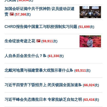
(
50,854
次)
加国会听证揭中共干扰神韵 议员提动议谴
责
🖼️
(
57,366
次)
CHRD报告揭中国童工与职校强制实习问题
(
51,699
次)
生命绽放奇迹之花
🖼️
(
59,911
次)
人自杀后会发生什么？📝
(
61,330
次)
北戴河地震与福建雷暴大戏预示著什么📝
(
65,511
次)
习近平四管齐下昏招齐上 闭关锁国全面加速📝
(
66,024
次)
习近平峰会失态痛批日本 专家批缺乏自知之明
(
63,416
次)