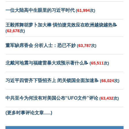
一位大陆高中生眼里的习近平时代
(
61,994
次)
王毅挥舞胡萝卜加大棒 惧怕捷克效应在欧洲越烧越热📝
(
62,678
次)
董军缺席香会 分析人士：恐已不妙
(
63,787
次)
北戴河地震与福建雷暴大戏预示著什么📝
(
65,511
次)
习近平四管齐下昏招齐上 闭关锁国全面加速📝
(
66,024
次)
中共至今为何没有对美国公布“UFO文件”评论
(
63,432
次)
(更多时事评论文章......)