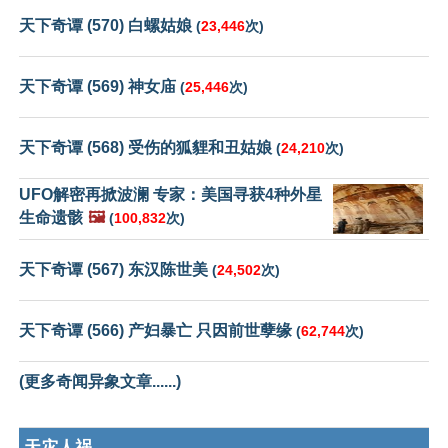
天下奇谭 (570) 白螺姑娘
(
23,446
次)
天下奇谭 (569) 神女庙
(
25,446
次)
天下奇谭 (568) 受伤的狐貍和丑姑娘
(
24,210
次)
UFO解密再掀波澜 专家：美国寻获4种外星
生命遗骸
🖼️
(
100,832
次)
天下奇谭 (567) 东汉陈世美
(
24,502
次)
天下奇谭 (566) 产妇暴亡 只因前世孽缘
(
62,744
次)
(更多奇闻异象文章......)
天灾人祸