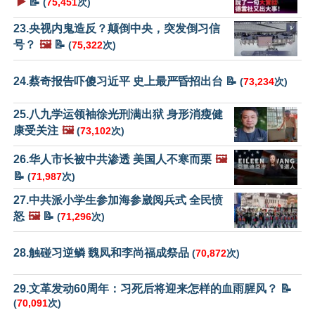
▶️
📝
(
75,451
次)
23.央视内鬼造反？颠倒中央，突发倒习信
号？
🖼️
📝
(
75,322
次)
24.蔡奇报告吓傻习近平 史上最严昏招出台 📝
(
73,234
次)
25.八九学运领袖徐光刑满出狱 身形消瘦健
康受关注
🖼️
(
73,102
次)
26.华人市长被中共渗透 美国人不寒而栗
🖼️
📝
(
71,987
次)
27.中共派小学生参加海参崴阅兵式 全民愤
怒
🖼️
📝
(
71,296
次)
28.触碰习逆鳞 魏凤和李尚福成祭品
(
70,872
次)
29.文革发动60周年：习死后将迎来怎样的血雨腥风？ 📝
(
70,091
次)