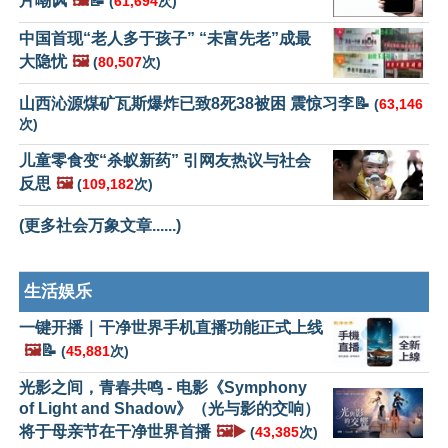
片嘲讽
🖼️
📝
(
61,694
次)
中国首现“老人多于孩子” “未富先老”成最
大隐忧
🖼️
(
80,507
次)
山西沁源煤矿瓦斯爆炸已致8死38被困 震惊习李📝
(
63,146
次)
儿童零食变“杀蚁新药” 引网友热议与社会
反思
🖼️
(
109,182
次)
(更多社会万象文章......)
生活娱乐
一键开播｜干净世界手机直播功能正式上线
🖼️
📝
(
45,881
次)
光影之间，青春共鸣 - 电影《Symphony
of Light and Shadow》（光与影的交响）
将于母亲节在干净世界首播
🖼️▶️
(
43,385
次)