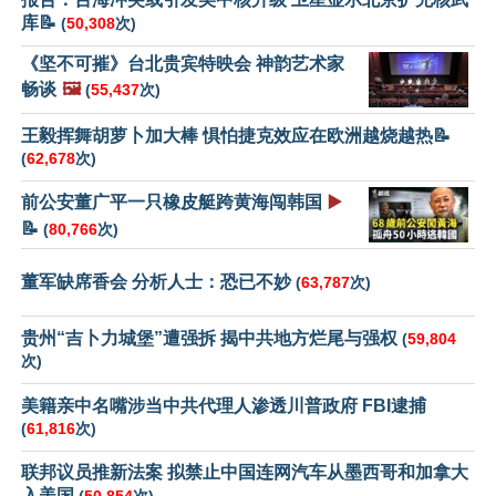
库📝
(
50,308
次)
《坚不可摧》台北贵宾特映会 神韵艺术家
畅谈
🖼️
(
55,437
次)
王毅挥舞胡萝卜加大棒 惧怕捷克效应在欧洲越烧越热📝
(
62,678
次)
前公安董广平一只橡皮艇跨黄海闯韩国
▶️
📝
(
80,766
次)
董军缺席香会 分析人士：恐已不妙
(
63,787
次)
贵州“吉卜力城堡”遭强拆 揭中共地方烂尾与强权
(
59,804
次)
美籍亲中名嘴涉当中共代理人渗透川普政府 FBI逮捕
(
61,816
次)
联邦议员推新法案 拟禁止中国连网汽车从墨西哥和加拿大
入美国