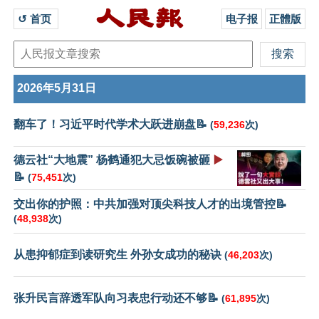
↺ 首页 
电子报
正體版
2026年5月31日
翻车了！习近平时代学术大跃进崩盘📝
(
59,236
次)
德云社“大地震” 杨鹤通犯大忌饭碗被砸
▶️
📝
(
75,451
次)
交出你的护照：中共加强对顶尖科技人才的出境管控📝
(
48,938
次)
从患抑郁症到读研究生 外孙女成功的秘诀
(
46,203
次)
张升民言辞透军队向习表忠行动还不够📝
(
61,895
次)