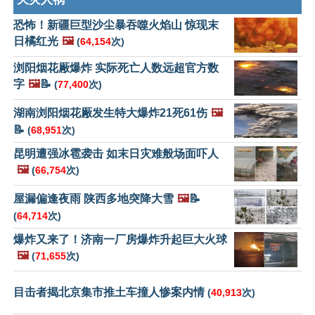
恐怖！新疆巨型沙尘暴吞噬火焰山 惊现末
日橘红光
🖼️
(
64,154
次)
浏阳烟花厰爆炸 实际死亡人数远超官方数
字
🖼️
📝
(
77,400
次)
湖南浏阳烟花厰发生特大爆炸21死61伤
🖼️
📝
(
68,951
次)
昆明遭强冰雹袭击 如末日灾难般场面吓人
🖼️
(
66,754
次)
屋漏偏逢夜雨 陕西多地突降大雪
🖼️
📝
(
64,714
次)
爆炸又来了！济南一厂房爆炸升起巨大火球
🖼️
(
71,655
次)
目击者揭北京集市推土车撞人惨案内情
(
40,913
次)