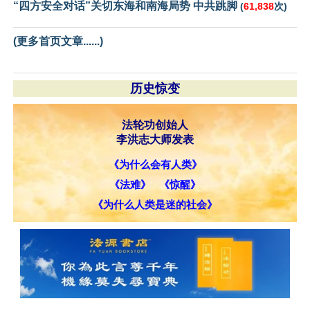
“四方安全对话”关切东海和南海局势 中共跳脚
(
61,838
次)
(更多首页文章......)
历史惊变
法轮功创始人
李洪志大师发表
《为什么会有人类》
《法难》
《惊醒》
《为什么人类是迷的社会》