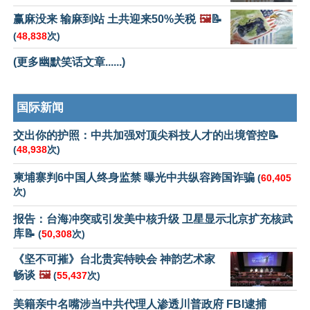
赢麻没来 输麻到站 土共迎来50%关税
🖼️
📝
(
48,838
次)
(更多幽默笑话文章......)
国际新闻
交出你的护照：中共加强对顶尖科技人才的出境管控📝
(
48,938
次)
柬埔寨判6中国人终身监禁 曝光中共纵容跨国诈骗
(
60,405
次)
报告：台海冲突或引发美中核升级 卫星显示北京扩充核武
库📝
(
50,308
次)
《坚不可摧》台北贵宾特映会 神韵艺术家
畅谈
🖼️
(
55,437
次)
美籍亲中名嘴涉当中共代理人渗透川普政府 FBI逮捕