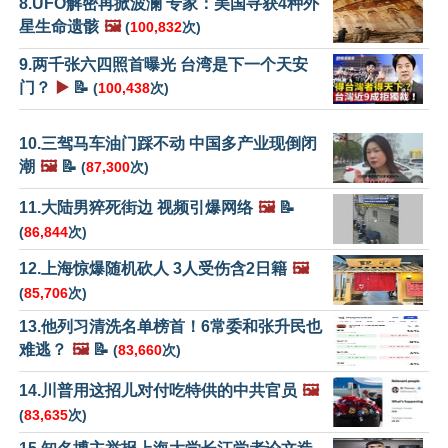
8.UFO解密再掀波澜 专家：美国寻获4种外
星生命遗骸
🖼️
(
100,832
次)
9.两千张六四照首曝光 台湾是下一个天安
门？
▶️
📝
(
100,438
次)
10.三驾马车油门踩不动 中国多产业现倒闭
潮
🖼️
📝
(
87,300
次)
11.大陆男猝死街边 视频引爆网络
🖼️
📝
(
86,844
次)
12.上海惊爆随机砍人 3人受伤含2日籍
🖼️
(
85,706
次)
13.他列习清洗名单榜首！6常委和张升民也
难逃？
🖼️
📝
(
83,660
次)
14.川普用这招儿对付吃特供的中共官员
🖼️
(
83,635
次)