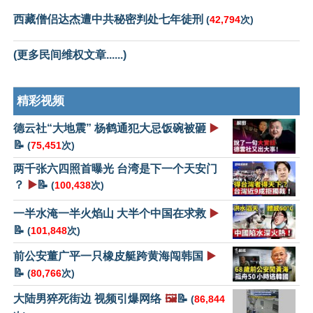
西藏僧侣达杰遭中共秘密判处七年徒刑
(
42,794
次)
(更多民间维权文章......)
精彩视频
德云社“大地震” 杨鹤通犯大忌饭碗被砸
▶️
📝
(
75,451
次)
两千张六四照首曝光 台湾是下一个天安门
？
▶️
📝
(
100,438
次)
一半水淹一半火焰山 大半个中国在求救
▶️
📝
(
101,848
次)
前公安董广平一只橡皮艇跨黄海闯韩国
▶️
📝
(
80,766
次)
大陆男猝死街边 视频引爆网络
🖼️
📝
(
86,844