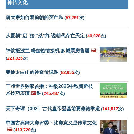
神传文化
唐太宗如何看前朝的灭亡📝
(
57,791
次)
从夏朝“启”始 “桀”终 说朝代存亡天定
(
49,028
次)
神韵抵波兰 粉丝热情接机 多城票房售罄
🖼️
(
223,825
次)
秦岭太白山的神奇传说📝
(
82,055
次)
干净世界独家首播：神韵2025中秋舞蹈技
术技巧表演
🖼️
📝
(
245,487
次)
天下奇谭（392）古代皇帝登基前要修德学道
(
101,517
次)
中国古典舞大赛评委：比赛意义是传承文化
🖼️
(
413,729
次)