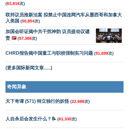
(
61,816
次)
联邦议员推新法案 拟禁止中国连网汽车从墨西哥和加拿大
入美国
(
50,854
次)
加国会听证揭中共干扰神韵 议员提动议谴
责
🖼️
(
57,366
次)
CHRD报告揭中国童工与职校强制实习问题
(
51,699
次)
(更多国际新闻文章......)
奇闻异象
天下奇谭 (571) 特立独行的妖怪
(
22,688
次)
人自杀后会发生什么？📝
(
61,330
次)