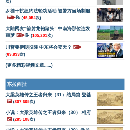
次)
歹徒干扰纽约法轮功活动 被警方当场制服
🖼️▶️
📝
(
45,054
次)
大陆网友“箭射龙袍猪头” 中南海那位连发
噩梦
🖼️▶️
📝
(
105,201
次)
川普要伊朗投降 中东将会变天？
🖼️▶️
(
69,833
次)
(更多精彩视频文章......)
东拉西扯
大梁英雄传之王者归来（31）结局篇 登基
🖼️
(
307,605
次)
小说：大梁英雄传之王者归来（30） 相府
🖼️
(
285,108
次)