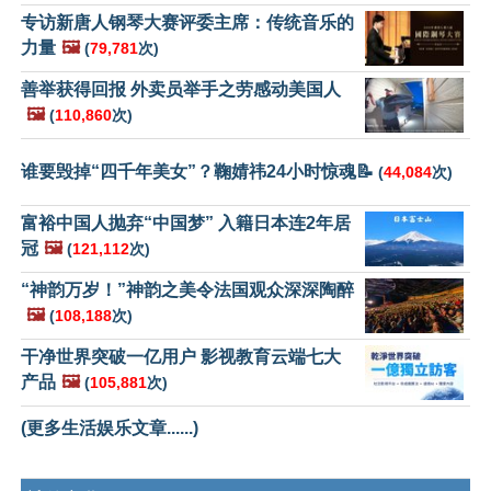
专访新唐人钢琴大赛评委主席：传统音乐的
力量
🖼️
(
79,781
次)
善举获得回报 外卖员举手之劳感动美国人
🖼️
(
110,860
次)
谁要毁掉“四千年美女”？鞠婧祎24小时惊魂📝
(
44,084
次)
富裕中国人抛弃“中国梦” 入籍日本连2年居
冠
🖼️
(
121,112
次)
“神韵万岁！”神韵之美令法国观众深深陶醉
🖼️
(
108,188
次)
干净世界突破一亿用户 影视教育云端七大
产品
🖼️
(
105,881
次)
(更多生活娱乐文章......)