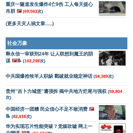
重庆一隧道发生爆炸4亡9伤 工人每天提心
吊胆
🖼️
(
69,563
次)
(更多天灾人祸文章......)
社会万象
释永信一审获刑24年 让人联想到魔王的阴
谋
🖼️
📝
(
102,298
次)
中共国爆抢牧羊人职缺 戳破就业稳定神话
(
58,369
次)
贵州“吉卜力城堡”遭强拆 揭中共地方烂尾与强权
(
59,804
次)
中国经济一团糟 民众信心不足不敢消费
🖼️
📝
(
82,616
次)
华为实现芯片性能突破？党媒吹嘘 网上一