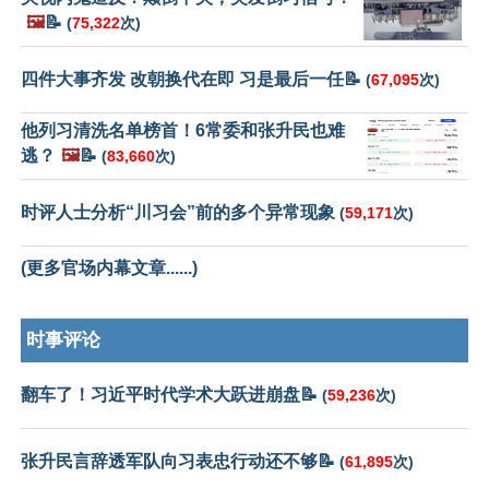
🖼️
📝
(
75,322
次)
四件大事齐发 改朝换代在即 习是最后一任📝
(
67,095
次)
他列习清洗名单榜首！6常委和张升民也难
逃？
🖼️
📝
(
83,660
次)
时评人士分析“川习会”前的多个异常现象
(
59,171
次)
(更多官场内幕文章......)
时事评论
翻车了！习近平时代学术大跃进崩盘📝
(
59,236
次)
张升民言辞透军队向习表忠行动还不够📝
(
61,895
次)