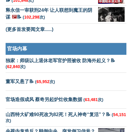
📝
(
101,848
次)
释永信一审获刑24年 让人联想到魔王的阴
谋
🖼️
📝
(
102,298
次)
(更多首发要闻文章......)
官场内幕
独家：师级以上退休老军官护照被收 防海外起义？📝
(
62,840
次)
董军又悬了📝
(
65,952
次)
官场造假成风 蔡奇另起炉灶收集数据
(
63,481
次)
山西特大矿难90死改为82死！死人神奇“复活”？📝
(
54,151
次)
央视内鬼造反？颠倒中央，突发倒习信号？