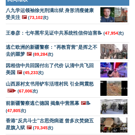
八九学运领袖徐光刑满出狱 身形消瘦健康
受关注
🖼️
(
73,102
次)
王春彦：七年黑牢见证中共系统性信仰迫害📝
(
47,954
次)
逃亡欧洲的新疆警察：“再教育营”是挥之不
去的噩梦
🖼️
(
89,284
次)
因相信中共回国付出了代价 认清中共飞回
美国
🖼️
(
45,233
次)
山西原村支书用铲车活埋村民 引全网震怒
🖼️▶️
(
67,006
次)
前新疆警察逃亡德国 揭集中营黑幕
🖼️
📝
(
47,805
次)
香港“反共斗士”古思尧病逝 曾多次焚烧五
星旗入狱
🖼️
(
70,345
次)