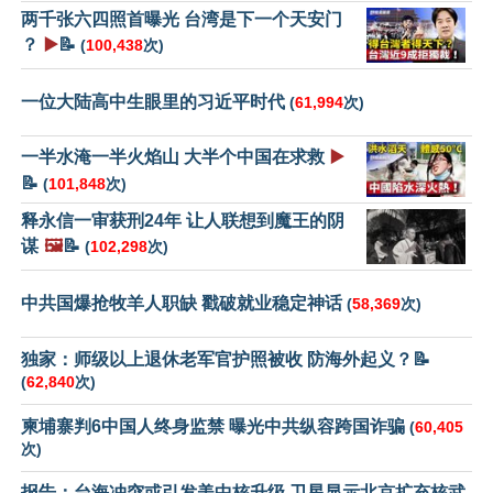
两千张六四照首曝光 台湾是下一个天安门
？
▶️
📝
(
100,438
次)
一位大陆高中生眼里的习近平时代
(
61,994
次)
一半水淹一半火焰山 大半个中国在求救
▶️
📝
(
101,848
次)
释永信一审获刑24年 让人联想到魔王的阴
谋
🖼️
📝
(
102,298
次)
中共国爆抢牧羊人职缺 戳破就业稳定神话
(
58,369
次)
独家：师级以上退休老军官护照被收 防海外起义？📝
(
62,840
次)
柬埔寨判6中国人终身监禁 曝光中共纵容跨国诈骗
(
60,405
次)
报告：台海冲突或引发美中核升级 卫星显示北京扩充核武