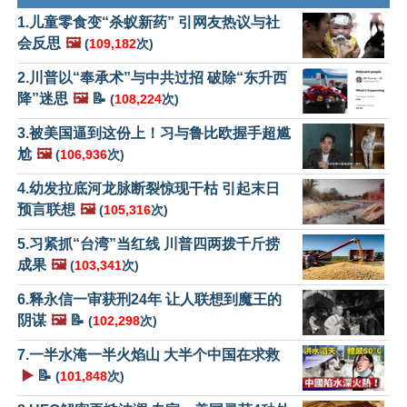
1.儿童零食变“杀蚁新药” 引网友热议与社
会反思
🖼️
(
109,182
次)
2.川普以“奉承术”与中共过招 破除“东升西
降”迷思
🖼️
📝
(
108,224
次)
3.被美国逼到这份上！习与鲁比欧握手超尴
尬
🖼️
(
106,936
次)
4.幼发拉底河龙脉断裂惊现干枯 引起末日
预言联想
🖼️
(
105,316
次)
5.习紧抓“台湾”当红线 川普四两拨千斤捞
成果
🖼️
(
103,341
次)
6.释永信一审获刑24年 让人联想到魔王的
阴谋
🖼️
📝
(
102,298
次)
7.一半水淹一半火焰山 大半个中国在求救
▶️
📝
(
101,848
次)