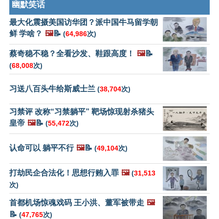
幽默笑话
最大化震摄美国访华团？派中国牛马留学朝
鲜 学啥？
🖼️
📝
(
64,986
次)
蔡奇稳不稳？全看沙发、鞋跟高度！
🖼️
📝
(
68,008
次)
习送八百头牛给斯威士兰
(
38,704
次)
习禁评 改称“习禁躺平” 靶场惊现射杀猪头
皇帝
🖼️
📝
(
55,472
次)
认命可以 躺平不行
🖼️
📝
(
49,104
次)
打劫民企合法化！思想行贿入罪
🖼️
(
31,513
次)
首都机场惊魂戏码 王小洪、董军被带走
🖼️
📝
(
47,765
次)