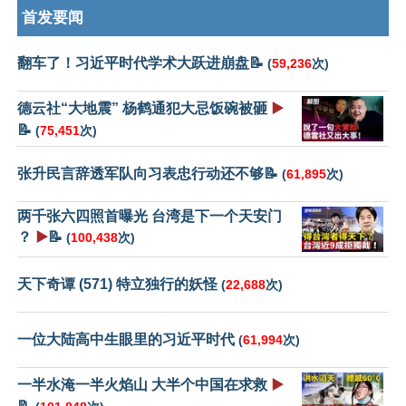
首发要闻
翻车了！习近平时代学术大跃进崩盘📝
(
59,236
次)
德云社“大地震” 杨鹤通犯大忌饭碗被砸
▶️
📝
(
75,451
次)
张升民言辞透军队向习表忠行动还不够📝
(
61,895
次)
两千张六四照首曝光 台湾是下一个天安门
？
▶️
📝
(
100,438
次)
天下奇谭 (571) 特立独行的妖怪
(
22,688
次)
一位大陆高中生眼里的习近平时代
(
61,994
次)
一半水淹一半火焰山 大半个中国在求救
▶️