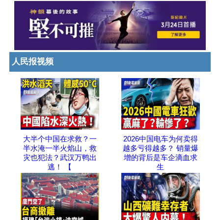
人民报视频
大半个中国在求救？一
2026中国电车为何卖得
半水淹一半火焰山，救
越多亏得越多？ 销量爆
灾也犯法？武汉万鸭出
增的背后是车企滴血求
逃！ 【
生