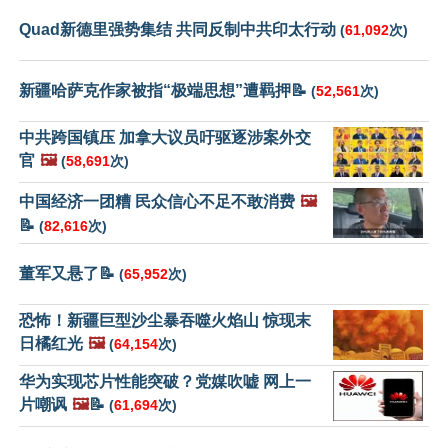
Quad新德里强势集结 共同反制中共印太行动
(
61,092
次)
新疆哈萨克作家被指“极端思想”遭羁押📝
(
52,561
次)
中共跨国镇压 加拿大议员吁驱逐涉案外交
官
🖼️
(
58,691
次)
中国经济一团糟 民众信心不足不敢消费
🖼️
📝
(
82,616
次)
董军又悬了📝
(
65,952
次)
恐怖！新疆巨型沙尘暴吞噬火焰山 惊现末
日橘红光
🖼️
(
64,154
次)
华为实现芯片性能突破？党媒吹嘘 网上一
片嘲讽
🖼️
📝
(
61,694
次)