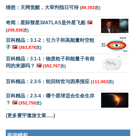
猜想：天网觉醒，大审判指日可待
(
89,783
次)
奇闻：星际彗星3I/ATLAS是外星飞船
🖼️
(
249,030
次)
百科精品：3.1-2：引力子和高能量时空粒
子
🖼️
(
363,878
次)
百科精品：3.1-1：物质粒子和能量子有相
同的来源吗？
🖼️
(
352,767
次)
百科精品：2.3-5：轮回转世与因果报应
(
111,063
次)
百科精品：2.3-4：哪个星球适合生命生存
？
🖼️
(
352,750
次)
(更多寰宇遨游文章......)
民间维权