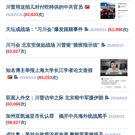
川普用这招儿对付吃特供的中共官员
🖼️
(
83,633
次)
2026/5/16
天坛成战场：“习川会”爆发踩踏事件 📝
(
61,896
次)
2026/5/16
川习会 北京安保如战场 川普留“接班指示信” 📝
2026/5/15
(
62,627
次)
知名博主举报上海大学长江学者论文造假
🖼️
📝
(
83,253
次)
2026/5/15
双面人外交：川普访华之际 北京暗中军援伊朗 📝
2026/5/15
(
63,066
次)
加州亚凯迪亚市长认罪 揭开中共海外统战黑手
2026/5/15
(
58,627
次)
卢比奥：美对台政策没有改变 黎智英案被提及