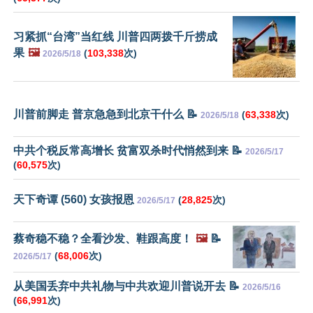
习紧抓“台湾”当红线 川普四两拨千斤捞成
果
🖼️
(
103,338
次)
2026/5/18
川普前脚走 普京急急到北京干什么 📝
(
63,338
次)
2026/5/18
中共个税反常高增长 贫富双杀时代悄然到来 📝
2026/5/17
(
60,575
次)
天下奇谭 (560) 女孩报恩
(
28,825
次)
2026/5/17
蔡奇稳不稳？全看沙发、鞋跟高度！
🖼️
📝
(
68,006
次)
2026/5/17
从美国丢弃中共礼物与中共欢迎川普说开去 📝
2026/5/16
(
66,991
次)