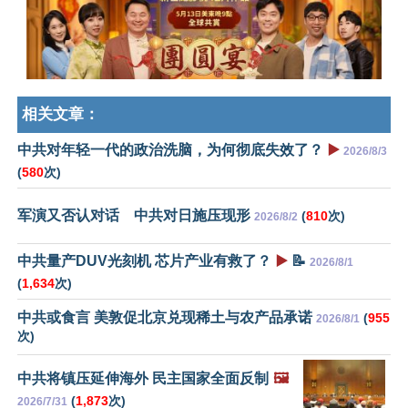
相关文章：
中共对年轻一代的政治洗脑，为何彻底失效了？
▶️
2026/8/3
(
580
次)
军演又否认对话 中共对日施压现形
(
810
次)
2026/8/2
中共量产DUV光刻机 芯片产业有救了？
▶️
📝
2026/8/1
(
1,634
次)
中共或食言 美敦促北京兑现稀土与农产品承诺
(
955
2026/8/1
次)
中共将镇压延伸海外 民主国家全面反制
🖼️
(
1,873
次)
2026/7/31