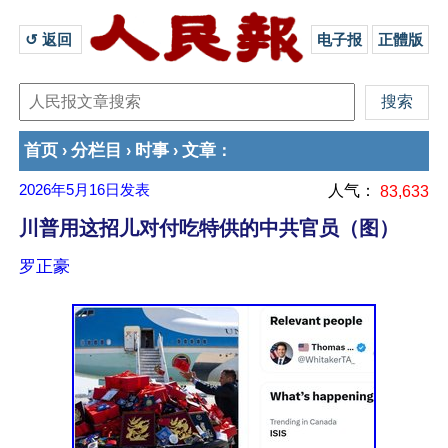
↺ 返回 
电子报
正體版
首页
分栏目
时事
文章
›
›
›
：
2026年5月16日
发表
人气：
83,633
川普用这招儿对付吃特供的中共官员（图）
罗正豪