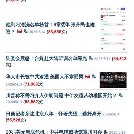
他列习清洗名单榜首！6常委和张升民也难
逃？
🖼️
📝
(
83,658
次)
2026/5/14
陆委会震怒！台媒赴大陆听训名单曝光 📝
(
54,313
2026/5/14
次)
华人市长被中共渗透 美国人不寒而栗
🖼️
📝
(
71,986
次)
2026/5/13
川普称不需习介入伊朗问题 中伊友谊从幼稚园开始？ 📝
(
53,562
次)
2026/5/13
日裔记者亲述北京八年：怀著失望，选择离开
2026/5/13
(
55,528
次)
10兆美元海底危机：中共电缆威胁笼罩川习会 📝
2026/5/13