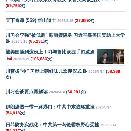
2026/5/15
(
59,765
次)
天下奇谭 (559) 华山道士
(
27,889
次)
2026/5/15
川习会李强“被低调” 彭丽媛隐身 习近平靠美国资助上大学
📝
(
65,231
次)
2026/5/15
被美国逼到这份上！习与鲁比欧握手超尴尬
🖼️
(
106,933
次)
2026/5/15
川普拔“枪” 习献上朝鲜味儿欢迎仪式 📝
(
58,368
2026/5/14
次)
川习会谈要点再解读
(
60,291
次)
2026/5/14
伊朗渗透一带一路港口：中共中东战略重挫
2026/5/14
(
54,918
次)
日菲防务实战化：中共第一岛链霸权野心受挫
2026/5/14
(
54,337
次)