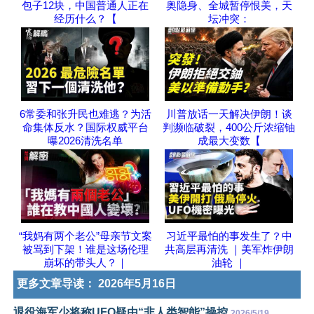
包子12块，中国普通人正在
奥隐身、全城暂停恨美，天
经历什么？【
坛冲突：
6常委和张升民也难逃？为活
川普放话一天解决伊朗！谈
命集体反水？国际权威平台
判濒临破裂，400公斤浓缩铀
曝2026清洗名单
成最大变数【
“我妈有两个老公”母亲节文案
习近平最怕的事发生了？中
被骂到下架！谁是这场伦理
共高层再清洗 ｜美军炸伊朗
崩坏的带头人？｜
油轮 ｜
更多文章导读：
2026年5月16日
退役海军少将称UFO疑由“非人类智能”操控
2026/5/19