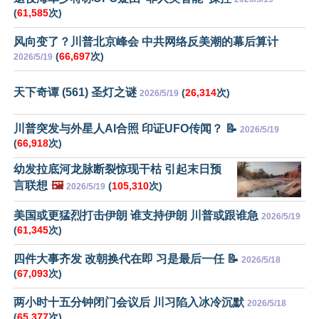
(
61,585
次)
风向变了？川普北京峰会 中共网络反美潮的幕后算计
(
66,697
次)
2026/5/19
天下奇谭 (561) 圣灯之谜
(
26,314
次)
2026/5/19
川普突发与外星人AI合照 印证UFO传闻？ 📝
2026/5/19
(
66,918
次)
幼发拉底河龙脉断裂惊现干枯 引起末日预
言联想
🖼️
(
105,310
次)
2026/5/19
美国或更猛烈打击伊朗 谁支持伊朗 川普或跟谁急
2026/5/19
(
61,345
次)
四件大事齐发 改朝换代在即 习是最后一任 📝
2026/5/18
(
67,093
次)
两小时十五分钟闭门会议后 川习陷入冰冷沉默
2026/5/18
(
65,377
次)