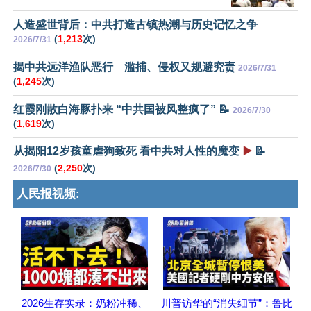
人造盛世背后：中共打造古镇热潮与历史记忆之争
(
1,213
次)
2026/7/31
揭中共远洋渔队恶行 滥捕、侵权又规避究责
2026/7/31
(
1,245
次)
红霞刚散白海豚扑来 “中共国被风整疯了” 📝
2026/7/30
(
1,619
次)
从揭阳12岁孩童虐狗致死 看中共对人性的魔变
▶️
📝
(
2,250
次)
2026/7/30
人民报视频:
2026生存实录：奶粉冲稀、
川普访华的“消失细节”：鲁比