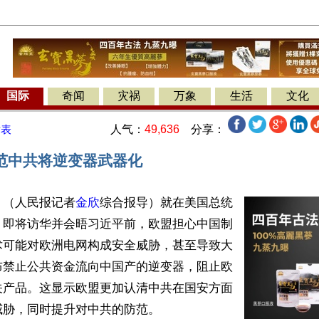
国际
奇闻
灾祸
万象
生活
文化
人气：
49,636
分享：
发表
范中共将逆变器武器化
】（人民报记者
金欣
综合报导）就在美国总统
）即将访华并会晤习近平前，欧盟担心中国制
术可能对欧洲电网构成安全威胁，甚至导致大
布禁止公共资金流向中国产的逆变器，阻止欧
关产品。这显示欧盟更加认清中共在国安方面
胁，同时提升对中共的防范。
