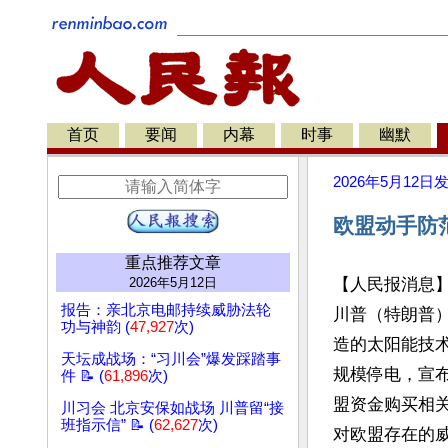
首页
要闻
内幕
时事
幽默
2026年5月12日
欧盟动手防
重点推荐文章
2026年5月12日
【人民报消息
报告：亲北京电邮持续威胁法轮
川普（特朗普
功与神韵 (
47,927
次)
造的太阳能技
天坛成战场：“习川会”爆发踩踏事
规模停电，宣
件 📝 (
61,896
次)
盟资金购买相
川习会 北京安保如战场 川普留“接
班指示信” 📝 (
62,627
次)
对欧盟存在的威