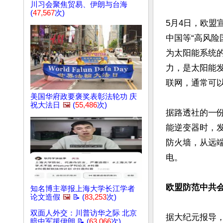
川习会聚焦贸易、伊朗与台海
(
47,567
次)
5月4日，欧盟
中国等“高风险
为太阳能系统的
力，是太阳能
联网，通常可以
美国华府政要褒奖表彰法轮功 庆
祝大法日
🖼️
(
55,486
次)
据路透社的一
能逆变器时，
防火墙，从远
电。

欧盟防范中共
知名博主举报上海大学长江学者
论文造假
🖼️
📝 (
83,253
次)
双面人外交：川普访华之际 北京
据大纪元报导，欧
暗中军援伊朗 📝 (
63,066
次)