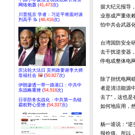
网络炮轰 (
41,473
次)
据大纪元报导
川普抵京 学者：习近平将面对谈
业形成严重依
判高手 📝 (
46,416
次)
怕中共会武器化
台湾国防安全
去干扰逆变器
停电或整体电网
庆法轮大法日 宾州政要谢李大师
造福社会
🖼️
(
50,827
次)
除了担忧电网
伊朗渗透一带一路港口：中共中
者是清洁能源
东战略重挫 (
54,918
次)
去了”，这也
日菲防务实战化：中共第一岛链
霸权野心受挫 (
54,337
次)
如何地应用，然
杨一逵说：“
报价值。所以