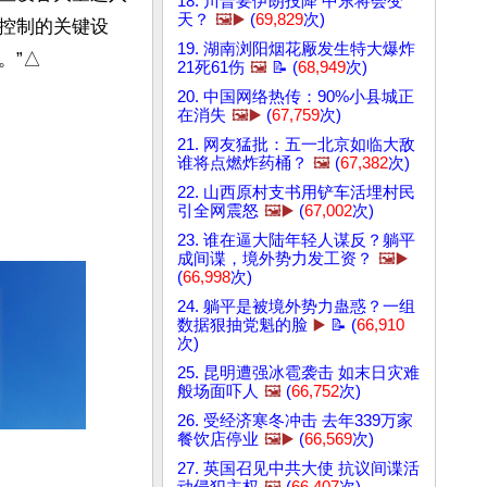
18. 川普要伊朗投降 中东将会变
天？
🖼️▶️
(
69,829
次)
控制的关键设
19. 湖南浏阳烟花厰发生特大爆炸
。”△
21死61伤
🖼️
📝 (
68,949
次)
20. 中国网络热传：90%小县城正
在消失
🖼️▶️
(
67,759
次)
21. 网友猛批：五一北京如临大敌
谁将点燃炸药桶？
🖼️
(
67,382
次)
22. 山西原村支书用铲车活埋村民
引全网震怒
🖼️▶️
(
67,002
次)
23. 谁在逼大陆年轻人谋反？躺平
成间谍，境外势力发工资？
🖼️▶️
(
66,998
次)
24. 躺平是被境外势力蛊惑？一组
数据狠抽党魁的脸
▶️
📝 (
66,910
次)
25. 昆明遭强冰雹袭击 如末日灾难
般场面吓人
🖼️
(
66,752
次)
26. 受经济寒冬冲击 去年339万家
餐饮店停业
🖼️▶️
(
66,569
次)
27. 英国召见中共大使 抗议间谍活