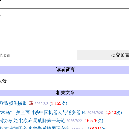
读者留言
反馈。
相关文章
欧盟损失惨重
🖼️
(
1,159
次)
2026/8/3
“木马”！美全面封杀中国机器人与逆变器
📝
(
1,240
次)
2026/7/29
湾办事处 北京布局威胁第一岛链
(
16,576
次)
2026/7/22
权扩张施压全球 警告威胁国际安全
(
38,811
次)