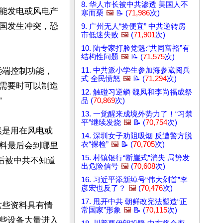
8. 华人市长被中共渗透 美国人不
能发电或风电产
寒而栗
🖼️
📝 (
71,986
次)
国发生冲突，恐
9. 广州无人“捡便宜” 中共逆转房
市低迷失败
🖼️
(
71,901
次)
10. 陆专家打脸党魁:“共同富裕”有
结构性问题
🖼️
📝 (
71,575
次)
远端控制功能，
11. 中共派小学生参加海参崴阅兵
式 全民愤怒
🖼️
📝 (
71,294
次)
需要时可以制造
12. 触碰习逆鳞 魏凤和李尚福成祭


品 (
70,869
次)
13. 一觉醒来成境外势力了！“习禁
平”继续发烧
🖼️
📝 (
70,754
次)
然是用在风电或
14. 深圳女子劝阻吸烟 反遭警方脱
衣“裸检”
🖼️
📝 (
70,705
次)
料最后会到哪里
15. 村镇银行“断崖式”消失 局势发
后被中共不知道
出危险信号
🖼️
(
70,608
次)
16. 习近平添新绰号“伟大剁首”李
彦宏也反了？
🖼️
(
70,476
次)
17. 甩开中共 朝鲜改宪法塑造“正
这些资料具有情
常国家”形象
🖼️
📝 (
70,115
次)
些设备大量进入