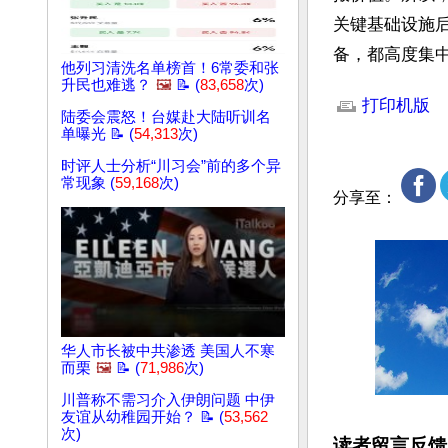
关键基础设施
备，都高度集
他列习清洗名单榜首！6常委和张
文章网址: http://w
升民也难逃？
🖼️
📝 (
83,658
次)
打印机版
陆委会震怒！台媒赴大陆听训名
单曝光 📝 (
54,313
次)
时评人士分析“川习会”前的多个异
常现象 (
59,168
次)
分享至：
华人市长被中共渗透 美国人不寒
而栗
🖼️
📝 (
71,986
次)
川普称不需习介入伊朗问题 中伊
友谊从幼稚园开始？ 📝 (
53,562
次)
读者留言反馈