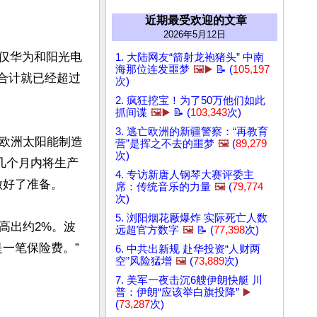
近期最受欢迎的文章
2026年5月12日
。仅华为和阳光电
1. 大陆网友“箭射龙袍猪头” 中南
海那位连发噩梦
🖼️▶️
📝 (
105,197
率合计就已经超过
次)
2. 疯狂挖宝！为了50万他们如此
抓间谍
🖼️▶️
📝 (
103,343
次)
3. 逃亡欧洲的新疆警察：“再教育
欧洲太阳能制造
营”是挥之不去的噩梦
🖼️
(
89,279
次)
短短几个月内将生产
4. 专访新唐人钢琴大赛评委主
好了准备。

席：传统音乐的力量
🖼️
(
79,774
次)
5. 浏阳烟花厰爆炸 实际死亡人数
高出约2%。波
远超官方数字
🖼️
📝 (
77,398
次)
笔保险费。”

6. 中共出新规 赴华投资“人财两
空”风险猛增
🖼️
(
73,889
次)
7. 美军一夜击沉6艘伊朗快艇 川
普：伊朗“应该举白旗投降”
▶️
(
73,287
次)