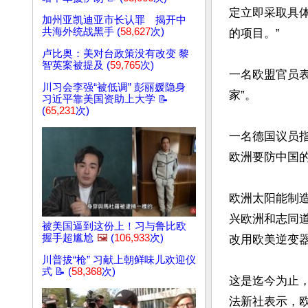
定立即采取具
加州亚凯迪亚市长认罪 揭开中
共海外统战黑手 (
58,627
次)
的项目。”

卢比奥：美对台政策没有改变 黎
智英案被提及 (
59,765
次)
一名欧盟官员
川习会李强“被低调” 彭丽媛隐身
家”。

习近平靠美国资助上大学 📝
(
65,231
次)
一名德国议员
欧洲要防中国的
欧洲太阳能制造委
兴欧洲和志同道
被美国逼到这份上！习与鲁比欧
握手超尴尬
🖼️
(
106,933
次)
改用欧美逆变器
川普拔“枪” 习献上朝鲜味儿欢迎仪
式 📝 (
58,368
次)
这是迄今为止
法新社表示，