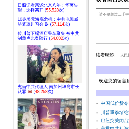
日裔记者亲述北京八年：怀著失
望，选择离开 (
55,528
次)
10兆美元海底危机：中共电缆威
胁笼罩川习会 📝 (
57,114
次)
传川普下榻酒店警车聚集 被中共
制裁卢比奥随行 (
54,092
次)
读者暱称:
欢迎您的留言
充当中共代理人 南加州华裔市长
认罪
🖼️
(
48,258
次)
中国低价货令
川普重拳堵绝
巴纽突关闭台
美批中共藉海