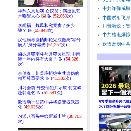
中共诈弹威胁
神韵东京加演 众议员：演出以艺
术唤醒人心
🖼️
📝 (
52,060
次)
中国试射飞弹
李尚福、魏凤和究竟贪了多少
川普演说：赞
钱？ 📝 (
55,848
次)
中共核电爆惊
汉他病毒疫情邮轮完成撤离“零号
欧盟反制中共
病人”身分曝光 (
51,257
次)
凶兆月犯南斗与月犯哭星现 中南
海一年内将有大丧？ 📝 (
54,326
次)
余茂春：川普应拒绝中共虚伪的
相互尊重要求 📝 (
41,332
次)
川习会前 外交部短片示软 何立峰
赴韩跪乞 📝 (
51,541
次)
6常委和张升民也难
欧盟动手防范中共将逆变器武器
水？国际权威平台曝2
化 (
49,636
次)
习送八百头牛给斯威士兰 (
38,703
次)