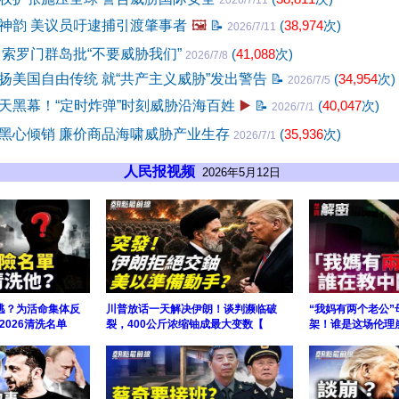
2026/7/11
神韵 美议员吁逮捕引渡肇事者
🖼️
📝
(
38,974
次)
2026/7/11
 索罗门群岛批“不要威胁我们”
(
41,088
次)
2026/7/8
扬美国自由传统 就“共产主义威胁”发出警告
📝
(
34,954
次)
2026/7/5
天黑幕！“定时炸弹”时刻威胁沿海百姓
▶️
📝
(
40,047
次)
2026/7/1
黑心倾销 廉价商品海啸威胁产业生存
(
35,936
次)
2026/7/1
人民报视频
2026年5月12日
逃？为活命集体反
川普放话一天解决伊朗！谈判濒临破
“我妈有两个老公
026清洗名单
裂，400公斤浓缩铀成最大变数【
架！谁是这场伦理