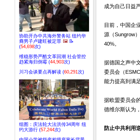
成为自己日益严
目前，中国企
源（Sungr
协助开办中共海外警务站 纽约华
裔男子卢建旺被定罪
🖼️
📝
40%。

(
54,698
次)
维稳形势严酷文革回潮 社会管控
趋紧海归倒霉 (
44,903
次)
据德国之声中
委员会（ESMC
川习会谈要点再解读 (
60,291
次)
能力提高到满足
据欧盟委员会
德维尔斯认为，
组图：庆法轮大法洪传34周年 纽
防止中共利用
约大游行 (
57,244
次)
中国小学被指变相摸底家长背景