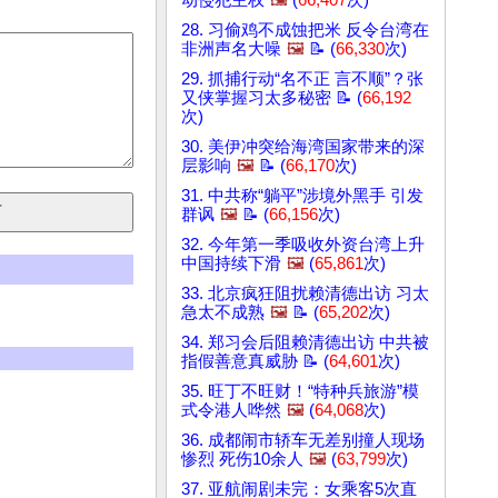
动侵犯主权
🖼️
(
66,407
次)
28. 习偷鸡不成蚀把米 反令台湾在
非洲声名大噪
🖼️
📝 (
66,330
次)
29. 抓捕行动“名不正 言不顺”？张
又侠掌握习太多秘密 📝 (
66,192
次)
30. 美伊冲突给海湾国家带来的深
层影响
🖼️
📝 (
66,170
次)
31. 中共称“躺平”涉境外黑手 引发
群讽
🖼️
📝 (
66,156
次)
32. 今年第一季吸收外资台湾上升
中国持续下滑
🖼️
(
65,861
次)
33. 北京疯狂阻扰赖清德出访 习太
急太不成熟
🖼️
📝 (
65,202
次)
34. 郑习会后阻赖清德出访 中共被
指假善意真威胁 📝 (
64,601
次)
35. 旺丁不旺财！“特种兵旅游”模
式令港人哗然
🖼️
(
64,068
次)
36. 成都闹市轿车无差别撞人现场
惨烈 死伤10余人
🖼️
(
63,799
次)
37. 亚航闹剧未完：女乘客5次直