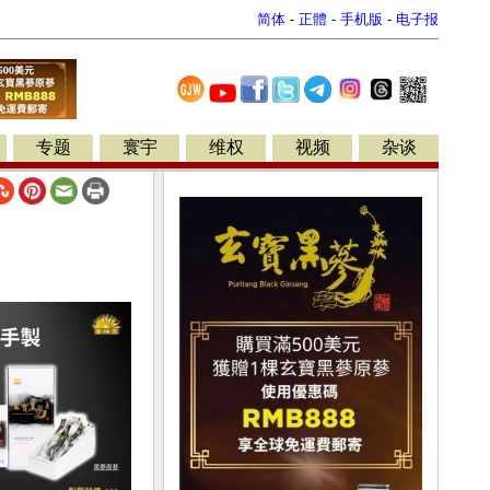
简体
-
正體
-
手机版
-
电子报
专题
寰宇
维权
视频
杂谈