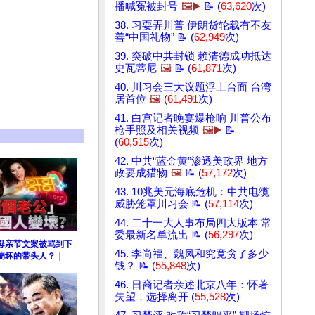
播喊冤被封号
🖼️▶️
📝 (
63,620
次)
38. 习耍弄川普 伊朗货轮载有不友
善“中国礼物” 📝 (
62,949
次)
39. 突破中共封锁 赖清德成功抵达
史瓦蒂尼
🖼️
📝 (
61,871
次)
40. 川习会三大议题浮上台面 台湾
居首位
🖼️
(
61,491
次)
41. 白宫记者晚宴爆枪响 川普公布
枪手照及相关视频
🖼️▶️
📝
(
60,515
次)
42. 中共“蓝金黄”渗透美政界 地方
政要成猎物
🖼️
📝 (
57,172
次)
43. 10兆美元海底危机：中共电缆
威胁笼罩川习会 📝 (
57,114
次)
44. 二十一大人事布局四大版本 常
委最新名单流出 📝 (
56,297
次)
”母亲节文案被骂到下
45. 李尚福、魏凤和究竟贪了多少
崩坏的带头人？｜
钱？ 📝 (
55,848
次)
46. 日裔记者亲述北京八年：怀著
失望，选择离开 (
55,528
次)