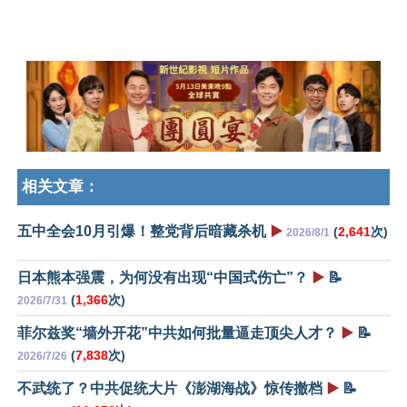
相关文章：
五中全会10月引爆！整党背后暗藏杀机
▶️
(
2,641
次)
2026/8/1
日本熊本强震，为何没有出现“中国式伤亡”？
▶️
📝
(
1,366
次)
2026/7/31
菲尔兹奖“墙外开花”中共如何批量逼走顶尖人才？
▶️
📝
(
7,838
次)
2026/7/26
不武统了？中共促统大片《澎湖海战》惊传撤档
▶️
📝