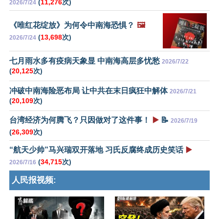
(
11,276
次)
2026/7/24
《唯红花绽放》为何令中南海恐惧？
🖼️
(
13,698
次)
2026/7/24
七月雨水多有疫病天象显 中南海高层多忧愁
2026/7/22
(
20,125
次)
冲破中南海险恶布局 让中共在末日疯狂中解体
2026/7/21
(
20,109
次)
台湾经济为何腾飞？只因做对了这件事！
▶️
📝
2026/7/19
(
26,309
次)
“航天少帅”马兴瑞双开落地 习氏反腐终成历史笑话
▶️
(
34,715
次)
2026/7/16
人民报视频: