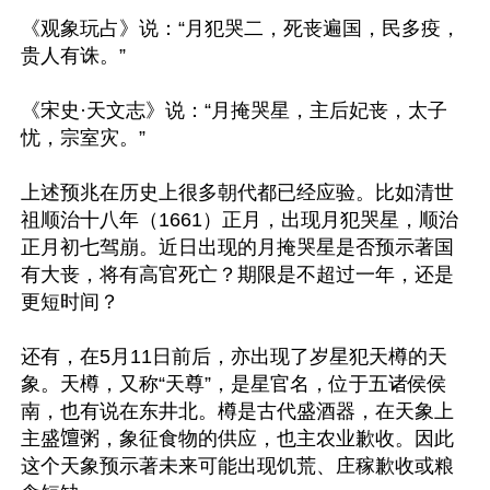
《观象玩占》说：“月犯哭二，死丧遍国，民多疫，
贵人有诛。”

《宋史·天文志》说：“月掩哭星，主后妃丧，太子
忧，宗室灾。”

上述预兆在历史上很多朝代都已经应验。比如清世
祖顺治十八年（1661）正月，出现月犯哭星，顺治
正月初七驾崩。近日出现的月掩哭星是否预示著国
有大丧，将有高官死亡？期限是不超过一年，还是
更短时间？

还有，在5月11日前后，亦出现了岁星犯天樽的天
象。天樽，又称“天尊”，是星官名，位于五诸侯侯
南，也有说在东井北。樽是古代盛酒器，在天象上
主盛𫗴粥，象征食物的供应，也主农业歉收。因此
这个天象预示著未来可能出现饥荒、庄稼歉收或粮