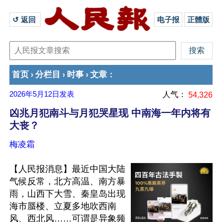
↺ 返回 
电子报
正體版
首页
分栏目
时事
文章
›
›
›
：
2026年5月12日
发表
人气：
54,326
凶兆月犯南斗与月犯哭星现 中南海一年内将有
大丧？
梅凌霜
【人民报消息】最近中国大陆
气候反常，北方高温、南方暴
雨，山西下大雪、秦皇岛出现
海市蜃楼、立夏多地吹西南
风、西北风……可谓是异象频