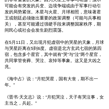
可能会有突发的兵变、边境争端或由于军事行动引
发的局势紧张。木星与火星、月球相照，意味著君
王或朝廷必须做出重要的政策调整（可能与兵事相
关），甚至可能通过强硬手段来调整国家秩序，期
间民心或社会会发生剧烈震荡。

在5月11日，又出现月犯虚宿中的哭星的天象，月球
与哭星距离在5到6度。虚宿‌是北方玄武七宿的第四
宿，包含多个星官，其中就有“哭”‌与‌“泣”‌两个星官，
共同掌管‌丧葬、哭泣、哀悼‌等事象。这又是大凶之
兆。

《海中占》说：“月犯哭星，国有大丧，期不出一
年。”

《晋书·天文志》说：“月犯哭泣，天子有哭泣事，女
主当之，兵起。”
