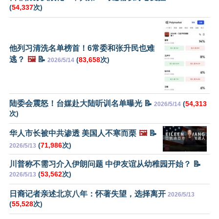
(
54,337
次)
他列习清洗名单榜首！6常委和张升民也难
逃？
🖼️
📝
(
83,658
次)
2026/5/14
陆委会震怒！台媒赴大陆听训名单曝光 📝
(
54,313
2026/5/14
次)
华人市长被中共渗透 美国人不寒而栗
🖼️
📝
(
71,986
次)
2026/5/13
川普称不需习介入伊朗问题 中伊友谊从幼稚园开始？ 📝
(
53,562
次)
2026/5/13
日裔记者亲述北京八年：怀著失望，选择离开
2026/5/13
(
55,528
次)