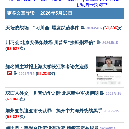
伊朗外长突访中｜
更多文章导读：
2026年5月13日
天坛成战场：“习川会”爆发踩踏事件 📝
(
61,896
次)
2026/5/16
川习会 北京安保如战场 川普留“接班指示信” 📝
2026/5/15
(
62,627
次)
知名博主举报上海大学长江学者论文造假
🖼️
📝
(
83,253
次)
2026/5/15
双面人外交：川普访华之际 北京暗中军援伊朗 📝
2026/5/15
(
63,066
次)
加州亚凯迪亚市长认罪 揭开中共海外统战黑手
2026/5/15
(
58,627
次)
卢比奥：美对台政策没有改变 黎智英案被提及
2026/5/15