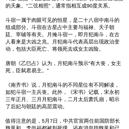
的天象。“二弦相照”，通常指相互成90度关系。

斗宿一属于肉眼可见的恒星，是二十八宿中南斗的
组成部分。斗宿在古星占中主要与福禄、天子朝
廷、宰辅等有关。月掩斗宿一，即月犯南斗，在古
人看来是大凶之兆。月犯南斗代表高层出现政治变
动，包括大臣死亡、将领死去或女主凶险。

唐朝《乙巳占》认为，月犯南斗预示“有大丧，女主
死，臣弑君易主。”

《南齐书》说，月犯南斗的不同星位有不同解读，
如犯斗宿一主兵丧。此外，《宋书》记载，宋永初
三年正月、三月月犯南斗，二月太后萧氏崩，昭示
了后妃与朝廷的高层震动。

值得注意的是，5月7日，中共官宣两任前国防部长
魏凤和、李尚福都被判死缓，还有消息指魏凤和已