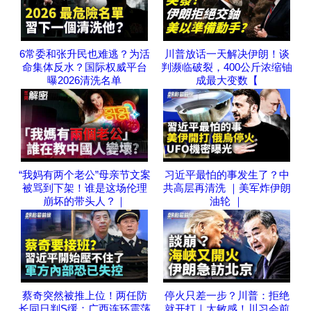
6常委和张升民也难逃？为活
川普放话一天解决伊朗！谈
命集体反水？国际权威平台
判濒临破裂，400公斤浓缩铀
曝2026清洗名单
成最大变数【
“我妈有两个老公”母亲节文案
习近平最怕的事发生了？中
被骂到下架！谁是这场伦理
共高层再清洗 ｜美军炸伊朗
崩坏的带头人？｜
油轮 ｜
蔡奇突然被推上位！两任防
停火只差一步？川普：拒绝
长同日判S缓；广西连环震荡
就开打｜太敏感！川习会前