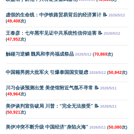
虚假的生命线：中伊铁路贸易背后的经济算计 📝
2026/5/12
(
49,408
次)
王春彦：七年黑牢见证中共系统性信仰迫害 📝
2026/5/12
(
47,952
次)
触碰习逆鳞 魏凤和李尚福成祭品
(
70,869
次)
2026/5/12
中国籍男拥大批军火 引爆泰国国安疑虑
(
50,842
次)
2026/5/12
川习会谈预测出笼 美使馆附近气氛不寻常 📝
2026/5/11
(
49,964
次)
美伊谈判宣告破局 川普：“完全无法接受” 📝
2026/5/11
(
50,921
次)
美伊冲突不断升级 中国经济“身陷火海”
(
50,080
次)
2026/5/11