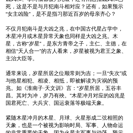
死，这是不是与月犯南斗相对应？还有，如果预示
“女主凶险”，是不是指习那近百岁的母亲齐心？

不仅月犯南斗是大凶之兆，在中国古代星占学中，
木星冲月或木星异常天象也同样是大凶之兆。木
星，古称“岁星”，是东方青帝之子，主仁、主德，在
相信“天人合一”的古人看来，岁星被视为君王之象、
主治大臣等。

通常来说，岁星所居之位顺常则为吉；一旦“失次”或
与他星相犯、相凌、相抵，即被解读为灾祸的预
兆。如《淮南子·天文训》言：“岁星所居，五谷丰
昌。其对为冲，岁乃有殃。”木星冲月对应的凶兆是
国君死亡、大兵灾、国运衰落等极端天象。

紧随木星冲月的木星、月球、火星形成二弦相照的
天象，也是一个被视为影响时局、军事、人物命运
的非常重要的天象。因为火星主军事与动荡，预示