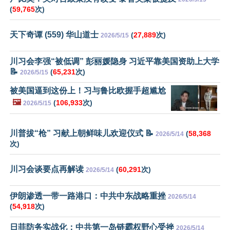
(
59,765
次)
天下奇谭 (559) 华山道士
(
27,889
次)
2026/5/15
川习会李强“被低调” 彭丽媛隐身 习近平靠美国资助上大学
📝
(
65,231
次)
2026/5/15
被美国逼到这份上！习与鲁比欧握手超尴尬
🖼️
(
106,933
次)
2026/5/15
川普拔“枪” 习献上朝鲜味儿欢迎仪式 📝
(
58,368
2026/5/14
次)
川习会谈要点再解读
(
60,291
次)
2026/5/14
伊朗渗透一带一路港口：中共中东战略重挫
2026/5/14
(
54,918
次)
日菲防务实战化：中共第一岛链霸权野心受挫
2026/5/14