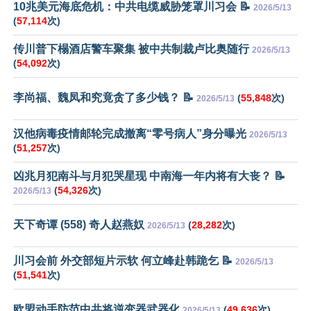
10兆美元海底危机：中共电缆威胁笼罩川习会 📝
2026/5/13
(
57,114
次)
传川普下榻酒店警车聚集 被中共制裁卢比奥随行
2026/5/13
(
54,092
次)
李尚福、魏凤和究竟贪了多少钱？ 📝
(
55,848
次)
2026/5/13
汉他病毒疫情邮轮完成撤离“零号病人”身分曝光
2026/5/13
(
51,257
次)
凶兆月犯南斗与月犯哭星现 中南海一年内将有大丧？ 📝
(
54,326
次)
2026/5/13
天下奇谭 (558) 奇人赵燕奴
(
28,282
次)
2026/5/13
川习会前 外交部短片示软 何立峰赴韩跪乞 📝
2026/5/13
(
51,541
次)
欧盟动手防范中共将逆变器武器化
(
49,636
次)
2026/5/13