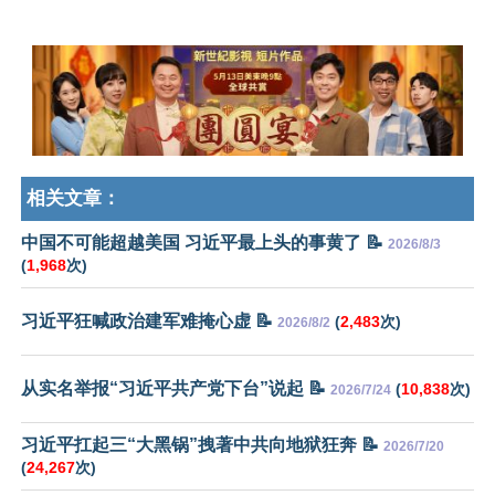
相关文章：
中国不可能超越美国 习近平最上头的事黄了 📝
2026/8/3
(
1,968
次)
习近平狂喊政治建军难掩心虚 📝
(
2,483
次)
2026/8/2
从实名举报“习近平共产党下台”说起 📝
(
10,838
次)
2026/7/24
习近平扛起三“大黑锅”拽著中共向地狱狂奔 📝
2026/7/20
(
24,267
次)