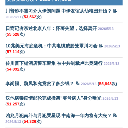
川普称不需习介入伊朗问题 中伊友谊从幼稚园开始？ 📝
(
53,562
次)
2026/5/13
日裔记者亲述北京八年：怀著失望，选择离开
2026/5/13
(
55,528
次)
10兆美元海底危机：中共电缆威胁笼罩川习会 📝
2026/5/13
(
57,114
次)
传川普下榻酒店警车聚集 被中共制裁卢比奥随行
2026/5/13
(
54,092
次)
李尚福、魏凤和究竟贪了多少钱？ 📝
(
55,848
次)
2026/5/13
汉他病毒疫情邮轮完成撤离“零号病人”身分曝光
2026/5/13
(
51,257
次)
凶兆月犯南斗与月犯哭星现 中南海一年内将有大丧？ 📝
(
54,326
次)
2026/5/13