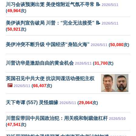
川习会谈预测出笼 美使馆附近气氛不寻常 📝
2026/5/11
(
49,964
次)
美伊谈判宣告破局 川普：“完全无法接受” 📝
2026/5/11
(
50,921
次)
美伊冲突不断升级 中国经济“身陷火海”
(
50,080
次)
2026/5/11
川普访华是激励自由的黄金机会
(
31,700
次)
2026/5/11
英国召见中共大使 抗议间谍活动侵犯主权
🖼️
(
66,407
次)
2026/5/11
天下奇谭 (557) 灵怪姻缘
(
29,064
次)
2026/5/11
川普应带回中共国政治犯：用关税和制裁做杠杆
2026/5/10
(
47,541
次)