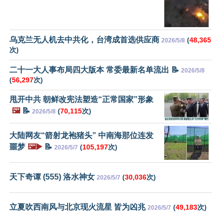
乌克兰无人机去中共化，台湾成首选供应商
(
48,365
2026/5/8
次)
二十一大人事布局四大版本 常委最新名单流出 📝
2026/5/8
(
56,297
次)
甩开中共 朝鲜改宪法塑造“正常国家”形象
🖼️
📝
(
70,115
次)
2026/5/8
大陆网友“箭射龙袍猪头” 中南海那位连发
噩梦
🖼️▶️
📝
(
105,197
次)
2026/5/7
天下奇谭 (555) 洛水神女
(
30,036
次)
2026/5/7
立夏吹西南风与北京现火流星 皆为凶兆
(
49,183
次)
2026/5/7