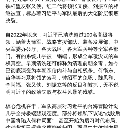
铁杆盟友张又侠。红二代将领张又侠、刘振立的相
继被查，标志著习近平与军队最后的大佬阶层彻底
决裂。

自2022年以来，习近平已清洗超过100名高级将
领，涵盖火箭军、战略支援部队、装备发展部、中
央军委办公厅、各大战区、各大军兵种等全军各部
门。有的系统几乎被一锅端，形成全军覆没式的军
权真空。早期清洗还可解释为清理前朝余毒，如今
已彻底演变为本朝亲信内斗与自相残杀。何衞东、
苗华等习系将领的落马，钟绍军的免职，魏凤和、
李尚福、张又侠、刘振立等的反目和被抓，无不说
明习近平的政治失败与权斗风暴的残酷。

核心危机在于，军队高层对习近平的台海冒险计划
几乎全持极端悲观态度。部分将领私下议论“战败后
中国将陷入何种局面”，甚至开始为后习时代布局。
这种背叛已远非贪腐能够归因，而是中共体制内最