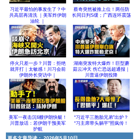
习近平最怕的事发生了？中
蔡奇突然被推上位！两任防
共高层再清洗 ｜美军炸伊朗
长同日判S缓；广西连环震荡
油轮 ｜
停火只差一步？川普：拒绝
湖南突发特大爆炸！巨型蘑
就开打｜太敏感！川习会前
菇云冲天 伤亡恐远超通报｜
伊朗外长突访中｜
川普逼伊朗投降
美军一夜击沉6艘伊朗快艇！
“习近平三胞胎兄弟”出炉？
川普放话：若伊朗干预美军
“习主席带头躺平”照疯传！
护航
更多文章导读：
2026年5月10日