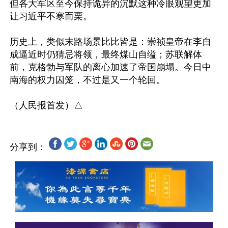
但各大军区至今保持诡异的沉默这种冷眼观望更加
让习近平不寒而栗。

历史上，类似末路场景比比皆是：崇祯皇帝在李自
成逼近时仍猜忌将领，最终煤山自缢；苏联解体
前，克格勃与军队的离心加速了帝国崩塌。今日中
南海的权力囚笼，不过是又一个轮回。

分享到：