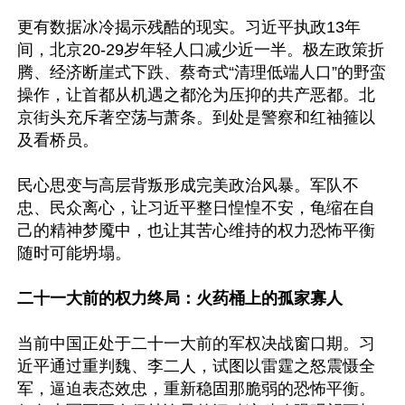
更有数据冰冷揭示残酷的现实。习近平执政13年
间，北京20-29岁年轻人口减少近一半。极左政策折
腾、经济断崖式下跌、蔡奇式“清理低端人口”的野蛮
操作，让首都从机遇之都沦为压抑的共产恶都。北
京街头充斥著空荡与萧条。到处是警察和红袖箍以
及看桥员。

民心思变与高层背叛形成完美政治风暴。军队不
忠、民众离心，让习近平整日惶惶不安，龟缩在自
己的精神梦魇中，也让其苦心维持的权力恐怖平衡
随时可能坍塌。

二十一大前的权力终局：火药桶上的孤家寡人
当前中国正处于二十一大前的军权决战窗口期。习
近平通过重判魏、李二人，试图以雷霆之怒震慑全
军，逼迫表态效忠，重新稳固那脆弱的恐怖平衡。