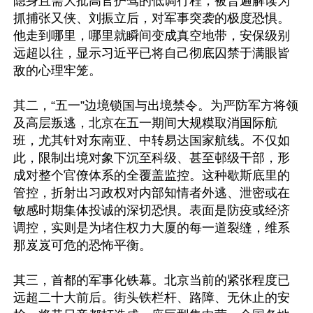
隐身且需大批高官护驾的低调行程，被普遍解读为
抓捕张又侠、刘振立后，对军事突袭的极度恐惧。
他走到哪里，哪里就瞬间变成真空地带，安保级别
远超以往，显示习近平已将自己彻底囚禁于满眼皆
敌的心理牢笼。

其二，“五一”边境锁国与出境禁令。为严防军方将领
及高层叛逃，北京在五一期间大规糢取消国际航
班，尤其针对东南亚、中转易达国家航线。不仅如
此，限制出境对象下沉至科级、甚至邨级干部，形
成对整个官僚体系的全覆盖监控。这种歇斯底里的
管控，折射出习政权对内部知情者外逃、泄密或在
敏感时期集体投诚的深切恐惧。表面是防疫或经济
调控，实则是为堵住权力大厦的每一道裂缝，维系
那岌岌可危的恐怖平衡。

其三，首都的军事化铁幕。北京当前的紧张程度已
远超二十大前后。街头铁栏杆、路障、无休止的安