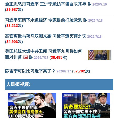
金正恩怒甩习近平 王沪宁跪访平壤自取其辱 📝
2026/7/19
(
29,987
次)
习近平衷情下水道经济 专家提前打脸党魁 📝
2026/7/18
(
33,213
次)
高官离世与落马双潮来袭 习近平遭灭顶之灾
2026/7/18
(
34,906
次)
美国总统大爆中共丑闻 习近平九月将如何
面对川普
🖼️
📝
(
38,485
次)
2026/7/17
陈吉宁可以比习近平高了？
(
37,702
次)
2026/7/17
人民报视频: