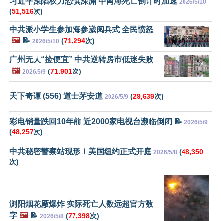
习近平深陷权力恐惧深渊 中南海死亡倒计时加速
2026/5/10
(
51,516
次)
中共派小学生参加海参崴阅兵式 全民愤怒
🖼️
📝
(
71,294
次)
2026/5/10
广州无人“捡便宜” 中共逆转房市低迷失败
🖼️
(
71,901
次)
2026/5/9
天下奇谭 (556) 道士茅安道
(
29,639
次)
2026/5/9
彩电销量跌回10年前 近2000家电视台濒临倒闭 📝
2026/5/9
(
48,257
次)
中共秘密警察站现形！美国纽约正式开庭
(
48,350
2026/5/8
次)
浏阳烟花厰爆炸 实际死亡人数远超官方数
字
🖼️
📝
(
77,398
次)
2026/5/8