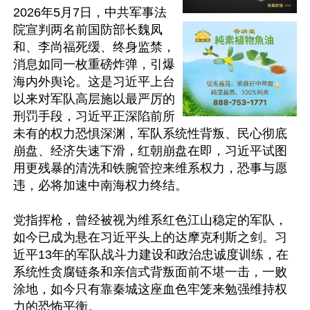
2026年5月7日，中共军事法
院宣判两名前国防部长魏凤
和、李尚福死缓、终身监禁，
消息如同一枚重磅炸弹，引爆
海内外舆论。这是习近平上台
以来对军队高层施以最严厉的
刑罚手段，习近平正深陷前所
未有的权力恐惧深渊，军队系统性背叛、民心彻底
崩盘、经济失速下滑，红朝崩盘在即，习近平试图
用更残暴的清洗和铁腕管控来维系权力，恐事与愿
违，必将加速中南海权力终结。

党指挥枪，曾经被视为维系红色江山稳定的军队，
如今已成为悬在习近平头上的达摩克利斯之剑。习
近平13年的军队战斗力建设和政治忠诚度训练，在
系统性贪腐链条和亲信式背叛面前不堪一击，一败
涂地，如今只有靠秦城这座血色牢笼来勉强维持权
力的恐怖平衡。
