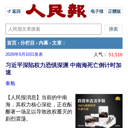
↺ 返回 
电子报
正體版
首页
分栏目
内幕
文章
›
›
›
：
2026年5月10日
发表
人气：
51,516
习近平深陷权力恐惧深渊 中南海死亡倒计时加
速
秦勉
【人民报消息】当前的中南
海，其权力核心深处，正在酝
酿著一场足以导致政权覆灭的
剧烈震荡。
