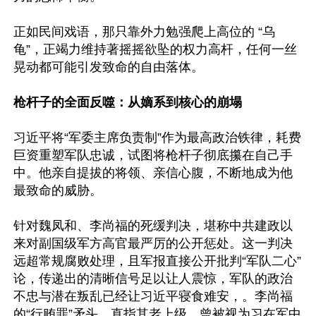
正如民间戏语，那只靠外力勉强爬上高位的 “乌
龟”，正竭力维持著摇摇欲坠的权力高杆，任何一丝
晃动都可能引发致命的自由落体。

枪杆子的全面反噬：从嫡系到核心的崩塌
习近平将“军委主席负责制”作为最高政治铁律，耗费
巨资重塑军队忠诚，试图将枪杆子彻底攥在自己手
中。他亲自提拔的将领、亲信心腹，不断地成为他
最致命的威胁。

针对魏凤和、李尚福的死缓判决，堪称中共建政以
来对副国级军方高官最严厉的公开惩处。这一判决
远超常规腐败处理，且军报直接公开批判“军队二心”
论，传递出的清晰信号足以让人震惊，军队的政治
不忠与潜在叛乱已经让习近平寝食难安，。李尚福
的“行贿罪”矛头，直指其老上级、曾被视为习在军中