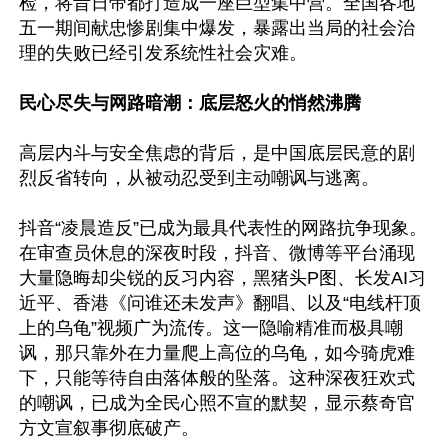
检，将昔日帝都打造成一座巨型集中营。全国各地
五一期间献忠惨剧集中爆发，暴露出当局的社会治
理的失败已经引发系统性社会灾难。

民心尽失与网路暗潮：底层怒火的悄然沸腾
高层内斗与安全焦虑的背后，是中国底层民意的剧
烈反省转向，从被动忍受到主动嘲讽与逃离。

抖音“凌晨造反”已成为最具代表性的网路抗争现象。
在审查员休息的深夜时段，抖音、微博等平台涌现
大量隐晦却尖锐的反习内容，黑猪头P图、长发AI习
近平、香港《问谁还未发声》翻唱、以及“电线杆顶
上的乌龟”视频广为流传。这一隐喻精准而极具嘲
讽，那只靠外在力量爬上高位的乌龟，如今骑虎难
下，只能等待自由落体般的坠落。这种深夜狂欢式
的嘲讽，已成为全民心照不宣的默契，显示蔡奇官
方文宣叙事彻底破产。
