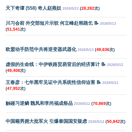
天下奇谭 (558) 奇人赵燕奴
(
28,282
次)
2026/5/13
川习会前 外交部短片示软 何立峰赴韩跪乞 📝
2026/5/13
(
51,541
次)
欧盟动手防范中共将逆变器武器化
(
49,636
次)
2026/5/13
虚假的生命线：中伊铁路贸易背后的经济算计 📝
2026/5/12
(
49,408
次)
王春彦：七年黑牢见证中共系统性信仰迫害 📝
2026/5/12
(
47,952
次)
触碰习逆鳞 魏凤和李尚福成祭品
(
70,869
次)
2026/5/12
中国籍男拥大批军火 引爆泰国国安疑虑
(
50,842
次)
2026/5/12