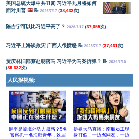
美国总统大爆中共丑闻 习近平九月将如何
面对川普
🖼️
📝
(
38,433
次)
2026/7/17
陈吉宁可以比习近平高了？
(
37,655
次)
2026/7/17
习近平上海谈救灾 广西人很愤怒 📝
(
37,461
次)
2026/7/17
贾庆林旧部蔡赴朝落马 习近平为马案拆弹？ 📝
2026/7/16
(
39,632
次)
人民报视频:
躺平是被境外势力蛊惑？5名
拆姐大马直播：南航员工现
警察抓一名海归青年，这届
身打假，一边骂网友，一边