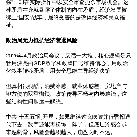
强”，却在实际操作中以安全审查扼杀市场机会。这
种矛盾本身就暴露了体制的内在矛盾，经济发展被
绑上“国安”战车，最终受害的是整体经济和民众福
祉。

政治局无力抵抗经济衰退风险
2026年4月政治局会议，废话一大堆，核心逻辑是只
管用漂亮的GDP数字和政策口号维持信心，用政治
化叙事转移矛盾，用安全思维主导经济决策。

但真相很残酷，消费冷感、就业体感差、房地产与
地方债的双重枷锁、政策传导不畅与内卷难治，这
些结构性问题远未解决。

中共“十五五”刚开局，如果继续这么吹嘘并行昏招迭
代下去，数字还能再粉饰一阵子，但底层冷感会越
来越刺骨，风险会越积越大，崩盘为时不远。
