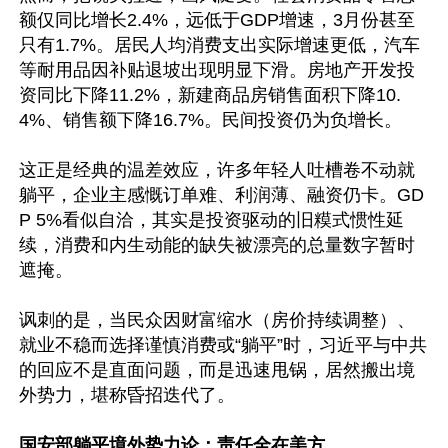
额仅同比增长2.4%，远低于GDP增速，3月份甚至
只有1.7%。居民人均消费支出实际增速更低，汽车
等耐用品因补贴退坡出现明显下滑。房地产开发投
资同比下降11.2%，新建商品房销售面积下降10.
4%、销售额下降16.7%。民间投资仍为负增长。

这正是经典的温差效应，许多年轻人吐槽卷不动就
躺平，企业主感慨订单难、利润薄、融资仍卡。GD
P 5%看似自洽，其实是投资驱动的旧糢式惯性延
续，消费和内生动能的缺失被漂亮的总量数字暂时
遮掩。

讽刺的是，当民众因财富缩水（房价持续调整）、
就业不稳而选择谨慎消费或“躺平”时，习近平与中共
的回应不是直面问题，而是迅速甩锅，居然搬出境
外势力，堪称昏招迭代了。

国安部躺平境外势力论：责任全在美方