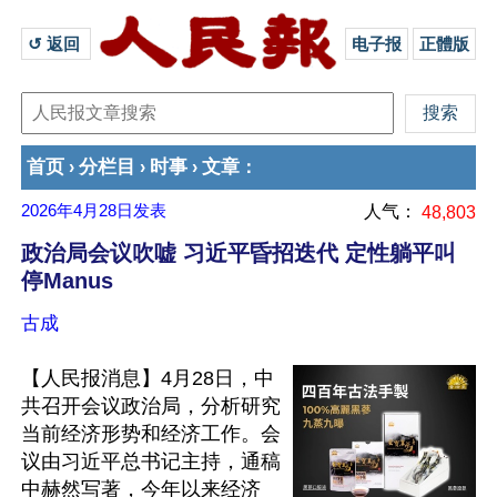
↺ 返回 
电子报
正體版
首页
分栏目
时事
文章
›
›
›
：
2026年4月28日
发表
人气：
48,803
政治局会议吹嘘 习近平昏招迭代 定性躺平叫
停Manus
古成
【人民报消息】4月28日，中
共召开会议政治局，分析研究
当前经济形势和经济工作。会
议由习近平总书记主持，通稿
中赫然写著，今年以来经济