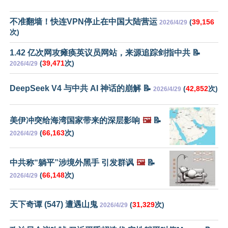
不准翻墙！快连VPN停止在中国大陆营运
(
39,156
2026/4/29
次)
1.42 亿次网攻瘫痪英议员网站，来源追踪剑指中共 📝
(
39,471
次)
2026/4/29
DeepSeek V4 与中共 AI 神话的崩解 📝
(
42,852
次)
2026/4/29
美伊冲突给海湾国家带来的深层影响
🖼️
📝
(
66,163
次)
2026/4/29
中共称“躺平”涉境外黑手 引发群讽
🖼️
📝
(
66,148
次)
2026/4/29
天下奇谭 (547) 遭遇山鬼
(
31,329
次)
2026/4/29