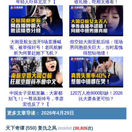
年轻人吓坏北京？【
收礼物，吃相太难看！
大闹亚航女连开5场直播喊
假空姐大闹亚航后续：现场
冤，被举报封号！老民航解
男同胞损失巨大，当时羞愧
析为何要赶她下飞机？
得想钻地缝！
中国女子亚航发飙：大家都
120万人抢8000职缺！2026
别飞！| 一尊添新绰号，李彦
比大萧条更可怕？
宏也反了？【
更多文章导读：
2026年4月29日
天下奇谭 (550) 复仇之风
(
30,826
次)
2026/5/2