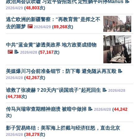
政治局会议吹嘘 习近平昏招迭代 定性躺平叫停Manus 📝
(
48,803
次)
2026/4/29
逃亡欧洲的新疆警察：“再教育营”是挥之不
去的噩梦
🖼️
(
89,268
次)
2026/4/29
中共“蓝金黄”渗透美政界 地方政要成猎物
🖼️
📝
(
57,167
次)
2026/4/28
美媒爆川习会前准备细节：防下毒 避免随从再互殴 📝
(
42,267
次)
2026/4/28
谁救了张凌赫？20天内“误国戏子”起死回生 📝
2026/4/28
(
44,738
次)
传马兴瑞审查期精神崩溃 被暗中做掉 📝
(
44,242
2026/4/28
次)
影子贸易终结：美军海上拦截与经济狂怒，直击北京
(
38,279
次)
2026/4/28