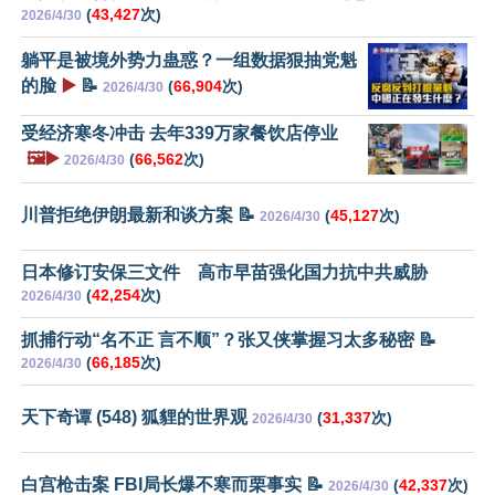
(
43,427
次)
2026/4/30
躺平是被境外势力蛊惑？一组数据狠抽党魁
的脸
▶️
📝
(
66,904
次)
2026/4/30
受经济寒冬冲击 去年339万家餐饮店停业
🖼️▶️
(
66,562
次)
2026/4/30
川普拒绝伊朗最新和谈方案 📝
(
45,127
次)
2026/4/30
日本修订安保三文件 高市早苗强化国力抗中共威胁
(
42,254
次)
2026/4/30
抓捕行动“名不正 言不顺”？张又侠掌握习太多秘密 📝
(
66,185
次)
2026/4/30
天下奇谭 (548) 狐貍的世界观
(
31,337
次)
2026/4/30
白宫枪击案 FBI局长爆不寒而栗事实 📝
(
42,337
次)
2026/4/30