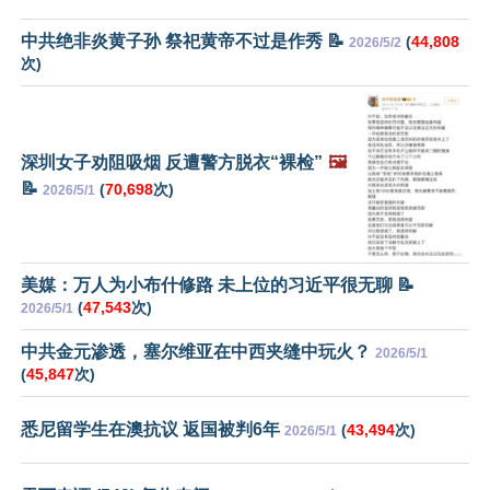
中共绝非炎黄子孙 祭祀黄帝不过是作秀 📝
(
44,808
2026/5/2
次)
深圳女子劝阻吸烟 反遭警方脱衣“裸检”
🖼️
📝
(
70,698
次)
2026/5/1
美媒：万人为小布什修路 未上位的习近平很无聊 📝
(
47,543
次)
2026/5/1
中共金元渗透，塞尔维亚在中西夹缝中玩火？
2026/5/1
(
45,847
次)
悉尼留学生在澳抗议 返国被判6年
(
43,494
次)
2026/5/1