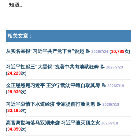
知道。
相关文章：
从实名举报“习近平共产党下台”说起 📝
(
10,789
次)
2026/7/24
习近平扛起三“大黑锅”拽著中共向地狱狂奔 📝
2026/7/20
(
24,223
次)
金正恩怒甩习近平 王沪宁跪访平壤自取其辱 📝
2026/7/19
(
29,939
次)
习近平衷情下水道经济 专家提前打脸党魁 📝
2026/7/18
(
33,165
次)
高官离世与落马双潮来袭 习近平遭灭顶之灾
2026/7/18
(
34,859
次)