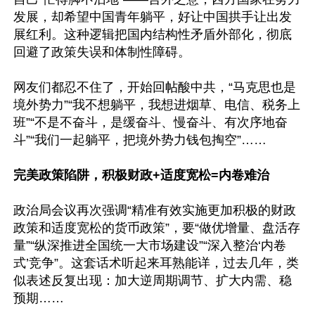
发展，却希望中国青年躺平，好让中国拱手让出发
展红利。这种逻辑把国内结构性矛盾外部化，彻底
回避了政策失误和体制性障碍。

网友们都忍不住了，开始回帖酸中共，“马克思也是
境外势力”“我不想躺平，我想进烟草、电信、税务上
班”“不是不奋斗，是缓奋斗、慢奋斗、有次序地奋
斗”“我们一起躺平，把境外势力钱包掏空”……

完美政策陷阱，积极财政+适度宽松=内卷难治
政治局会议再次强调“精准有效实施更加积极的财政
政策和适度宽松的货币政策”，要“做优增量、盘活存
量”“纵深推进全国统一大市场建设”“深入整治‘内卷
式’竞争”。这套话术听起来耳熟能详，过去几年，类
似表述反复出现：加大逆周期调节、扩大内需、稳
预期……
