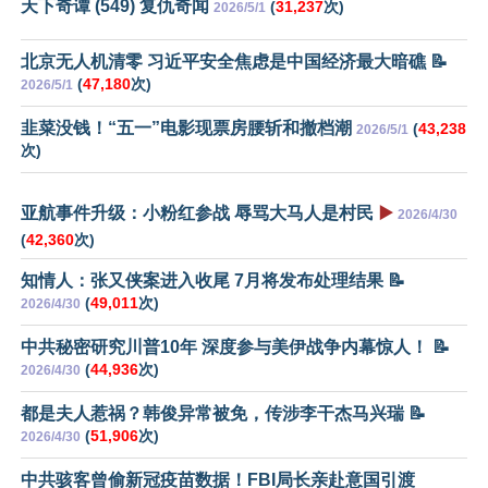
天下奇谭 (549) 复仇奇闻
(
31,237
次)
2026/5/1
北京无人机清零 习近平安全焦虑是中国经济最大暗礁 📝
(
47,180
次)
2026/5/1
韭菜没钱！“五一”电影现票房腰斩和撤档潮
(
43,238
2026/5/1
次)
亚航事件升级：小粉红参战 辱骂大马人是村民
▶️
2026/4/30
(
42,360
次)
知情人：张又侠案进入收尾 7月将发布处理结果 📝
(
49,011
次)
2026/4/30
中共秘密研究川普10年 深度参与美伊战争内幕惊人！ 📝
(
44,936
次)
2026/4/30
都是夫人惹祸？韩俊异常被免，传涉李干杰马兴瑞 📝
(
51,906
次)
2026/4/30
中共骇客曾偷新冠疫苗数据！FBI局长亲赴意国引渡