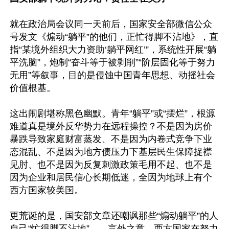
就在政治局会议同一天前后，国家安全部微信公众
号发文《煽动“躺平”的他们，正忙得脚不沾地》，直
指“某境外组织大力资助‘躺平网红’”，系统性开展“躺
平洗脑”，炮制“奋斗等于被剥削”“阶层固化等于努力
无用”等叙事，目的是侵蚀中国青年思想、动摇社会
价值根基。

这出闹剧堪称黑色幽默。青年“躺平”或“摆烂”，根源
难道真是境外反华势力在远程操控？不是因为房价
暴跌导致家庭财富蒸发、不是因为内卷式竞争下业
态混乱、不是因为地方债压力下基层民生保障捉襟
见肘、也不是因为反复刺激政策毛用不起、也不是
因为企业和居民信心长期低迷，全因为地球上有个
西方国家较美国。

更荒诞的是，国安部文章还嘲讽那些“煽动躺平”的人
自己“忙得脚不沾地”——言外之意，西方国家在努力