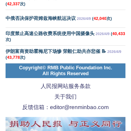
(
42,337
次)
中俄否决保护荷姆兹海峡航运决议
(
42,040
次)
2026/4/9
印度禁止高速公路收费系统使用中国摄像头
(
40,433
2026/4/9
次)
伊朗富商资助霍梅尼下场惨 荣毅仁助共亦悲催 📝
2026/4/9
(
43,778
次)
Copyright© RMB Public Foundation Inc.
All Rights Reserved
人民报网站服务条款
关于我们
反馈信箱：
editor@renminbao.com