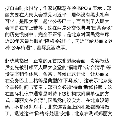
据自由时报报导，作家赵晓慧在脸书PO文表示，郑
丽文要在人民大会堂见习近平，居然没有黑头礼车
可坐，是跟大家一起坐公务巴士，而且到了人民大
会堂是在车上苦等，这在两岸外交仪典与“国共会谈”
的历史惯例中，完全不正常，是北京对国民党主席
近20年来最显眼的“降格冷处理”，习近平给郑丽文这
种“公车待遇”，羞辱意涵浓厚。

赵晓慧指出，正常的元首或党魁级会面，贵宾抵达
后会先被引领至人民大会堂的“福建厅”或“台湾厅”等
贵宾室稍作休息、备茶，等候正式开议，让郑丽文
在公务巴士上枯等是典型的“下马威”。这表示北京完
全掌控时间与节奏，郑丽文必须“待命”听候传唤，这
在国际礼仪中通常是对待下级机构或附属单位的方
式，郑丽文在台湾与国民党内没实力、在北京没筹
码，不是谈判对手，北京连表面上的礼数都懒得做
了。透过这种“降格冷处理”安排，北京在测试郑丽文