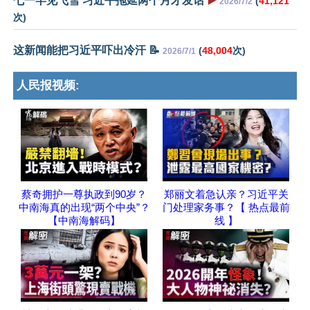
七一罕见飞雪 习近平拖延两个月才发话
▶️
(
41,121
2026/7/2
次)
这新闻能把习近平吓出冷汗 📝
(
48,004
次)
2026/7/1
人民报视频:
蔡奇拥护一尊执政到90岁？
郑丽文着急认亲？习近平关
中南海真的出现“两个中央”？
门处理家务事？【 热点最前
【中南海解码】
线 】