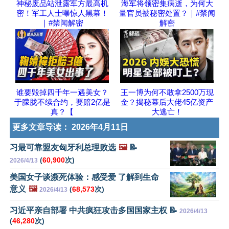
神秘废品站泄露军方最高机
海军将领密集病逝，为何大
密！军工人士曝惊人黑幕！
量官员被秘密处置？｜#禁闻
｜#禁闻解密
解密
谁要毁掉四千年一遇美女？
王一博为何不敢拿2500万现
于朦胧不续合约，要赔2亿是
金？揭秘幕后大佬45亿资产
真？【
大逃亡！
更多文章导读：
2026年4月11日
习最可靠盟友匈牙利总理败选
🖼️
📝
(
60,900
次)
2026/4/13
美国女子谈濒死体验：感受爱 了解到生命
意义
🖼️
(
68,573
次)
2026/4/13
习近平亲自部署 中共疯狂攻击多国国家主权 📝
2026/4/13
(
46,280
次)