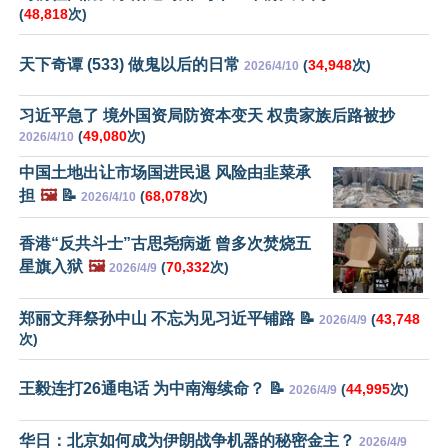
(
48,818
次)
天下奇谭 (533) 做鬼以后的日常
(
34,948
次)
2026/4/10
习近平急了 境外国资局防资本变天 权贵家族后路被抄
(
49,080
次)
2026/4/10
中国土地出让市场国进民退 风险由韭菜承
担
🖼️
📝
(
68,078
次)
2026/4/10
香港“反共斗士”古思尧病逝 曾多次焚烧五
星旗入狱
🖼️
(
70,332
次)
2026/4/9
郑丽文拜祭孙中山 不忘为见习近平铺路 📝
(
43,748
2026/4/9
次)
王毅连打26通电话 为中南海续命？ 📝
(
44,995
次)
2026/4/9
华日：北京如何成为伊朗战争机器的秘密金主？
2026/4/9