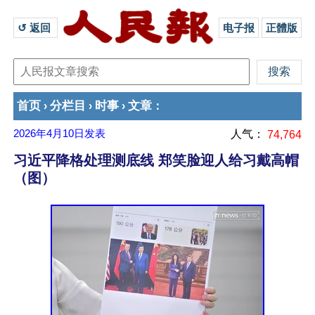
↺ 返回 
电子报
正體版
首页
分栏目
时事
文章
›
›
›
：
2026年4月10日
发表
人气：
74,764
习近平降格处理测底线 郑笑脸迎人给习戴高帽
（图）