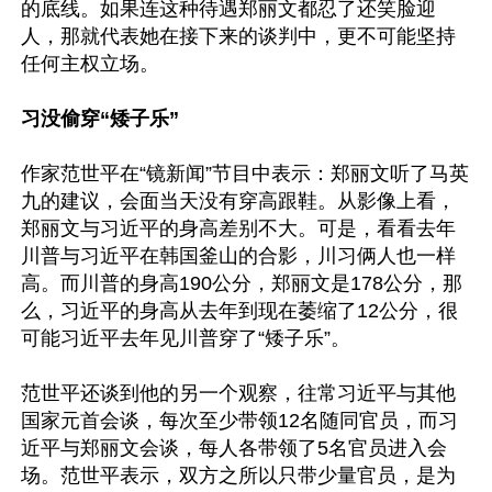
的底线。如果连这种待遇郑丽文都忍了还笑脸迎
人，那就代表她在接下来的谈判中，更不可能坚持
任何主权立场。

习没偷穿“矮子乐”
作家范世平在“镜新闻”节目中表示：郑丽文听了马英
九的建议，会面当天没有穿高跟鞋。从影像上看，
郑丽文与习近平的身高差别不大。可是，看看去年
川普与习近平在韩国釜山的合影，川习俩人也一样
高。而川普的身高190公分，郑丽文是178公分，那
么，习近平的身高从去年到现在萎缩了12公分，很
可能习近平去年见川普穿了“矮子乐”。

范世平还谈到他的另一个观察，往常习近平与其他
国家元首会谈，每次至少带领12名随同官员，而习
近平与郑丽文会谈，每人各带领了5名官员进入会
场。范世平表示，双方之所以只带少量官员，是为