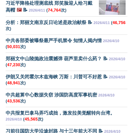
习近平降格处理测底线 郑笑脸迎人给习戴
高帽
🖼️
📝
(
74,764
次)
2026/4/11
分析：郑丽文南京反日论述是政治献祭 📝
(
46,756
2026/4/11
次)
中共各部委被曝祭最严手机禁令 知情人揭内情
2026/4/10
(
50,031
次)
郑丽文中山陵抛政治震撼弹 葫芦里卖什么药？ 📝
2026/4/10
(
47,230
次)
伊朗又关闭霍尔木兹海峡 万斯：川普可不好惹 📝
2026/4/10
(
48,941
次)
中共超算中心数据失窃 涉国防高度军事机密
2026/4/10
(
43,536
次)
中共报复巴拿马弄巧成拙，激发拉美觉醒转向台湾。
(
45,565
次)
2026/4/10
习前往国防大学沿途封路 与十三年前大不同 📝
2026/4/10