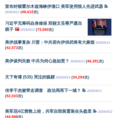
宣布封锁霍尔木兹海峡伊港口 美军使用惊人先进武器 📝
(
48,615
次)
2026/4/13
习近平无筹码自身难保 郑丽文丢尊严愿当
棋子
🖼️
(
73,060
次)
2026/4/13
美伊战事复杂 川普：中共若向伊供武将有大麻烦
2026/4/13
(
42,573
次)
美伊谈判失败 中共为何心急如焚？
(
46,391
次)
2026/4/13
天下奇谭 (535) 哭泣的狐貍
(
34,294
次)
2026/4/13
传李干杰被带走调查 政治局再下一城？ 📝
2026/4/13
(
52,033
次)
美军花4亿营救上校，共军自毁装置装在头盔里 📝
2026/4/12
(
44,998
次)