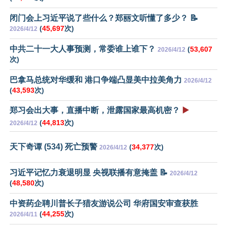
闭门会上习近平说了些什么？郑丽文听懂了多少？ 📝
(
45,697
次)
2026/4/12
中共二十一大人事预测，常委谁上谁下？
(
53,607
2026/4/12
次)
巴拿马总统对华缓和 港口争端凸显美中拉美角力
2026/4/12
(
43,593
次)
郑习会出大事，直播中断，泄露国家最高机密？
▶️
(
44,813
次)
2026/4/12
天下奇谭 (534) 死亡预警
(
34,377
次)
2026/4/12
习近平记忆力衰退明显 央视联播有意掩盖 📝
2026/4/12
(
48,580
次)
中资药企聘川普长子猎友游说公司 华府国安审查获胜
(
44,255
次)
2026/4/11