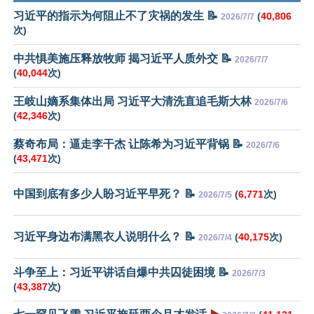
习近平的指示为何阻止不了灾祸的发生 📝
(
40,806
2026/7/7
次)
中共惧美施压释放牧师 揭习近平人质外交 📝
2026/7/7
(
40,044
次)
王岐山嫡系集体出局 习近平大清洗直追毛斯大林
2026/7/6
(
42,346
次)
蔡奇布局：逼走李干杰 让陈希为习近平背锅 📝
2026/7/6
(
43,471
次)
中国到底有多少人盼习近平早死？ 📝
(
6,771
次)
2026/7/5
习近平身边布满黑衣人说明什么？ 📝
(
40,175
次)
2026/7/4
斗争至上：习近平讲话自爆中共囚徒困境 📝
2026/7/3
(
43,387
次)