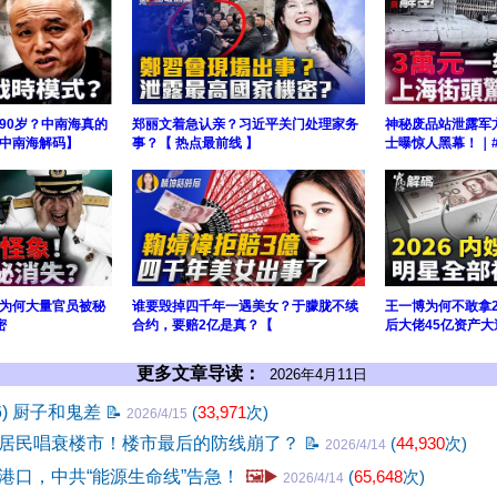
90岁？中南海真的
郑丽文着急认亲？习近平关门处理家务
神秘废品站泄露军
【中南海解码】
事？【 热点最前线 】
士曝惊人黑幕！｜
为何大量官员被秘
谁要毁掉四千年一遇美女？于朦胧不续
王一博为何不敢拿2
密
合约，要赔2亿是真？【
后大佬45亿资产大
更多文章导读：
2026年4月11日
6) 厨子和鬼差
📝
(
33,971
次)
2026/4/15
市居民唱衰楼市！楼市最后的防线崩了？
📝
(
44,930
次)
2026/4/14
港口，中共“能源生命线”告急！
🖼️▶️
(
65,648
次)
2026/4/14