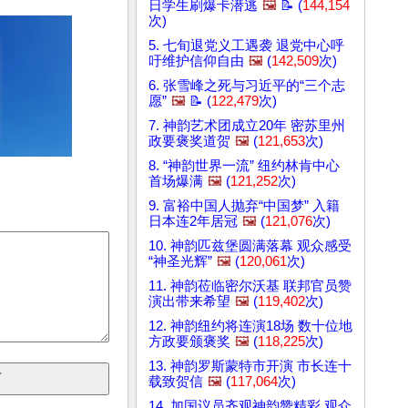
日学生刷爆卡潜逃
🖼️
📝 (
144,154
次)
5. 七旬退党义工遇袭 退党中心呼
吁维护信仰自由
🖼️
(
142,509
次)
6. 张雪峰之死与习近平的“三个志
愿”
🖼️
📝 (
122,479
次)
7. 神韵艺术团成立20年 密苏里州
政要褒奖道贺
🖼️
(
121,653
次)
8. “神韵世界一流” 纽约林肯中心
首场爆满
🖼️
(
121,252
次)
9. 富裕中国人抛弃“中国梦” 入籍
日本连2年居冠
🖼️
(
121,076
次)
10. 神韵匹兹堡圆满落幕 观众感受
“神圣光辉”
🖼️
(
120,061
次)
11. 神韵莅临密尔沃基 联邦官员赞
演出带来希望
🖼️
(
119,402
次)
12. 神韵纽约将连演18场 数十位地
方政要颁褒奖
🖼️
(
118,225
次)
13. 神韵罗斯蒙特市开演 市长连十
载致贺信
🖼️
(
117,064
次)
14. 加国议员齐观神韵赞精彩 观众