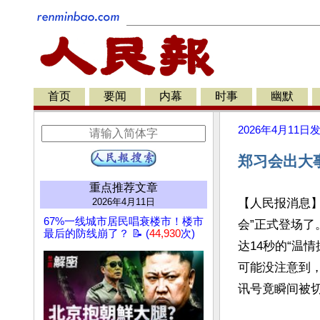
首页
要闻
内幕
时事
幽默
2026年4月11日
郑习会出大
重点推荐文章
2026年4月11日
【人民报消息
67%一线城市居民唱衰楼市！楼市
会”正式登场
最后的防线崩了？ 📝 (
44,930
次)
达14秒的“温
可能没注意到，
讯号竟瞬间被切