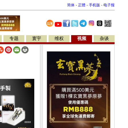
简体
-
正體
-
手机版
-
电子报
专题
寰宇
维权
视频
杂谈