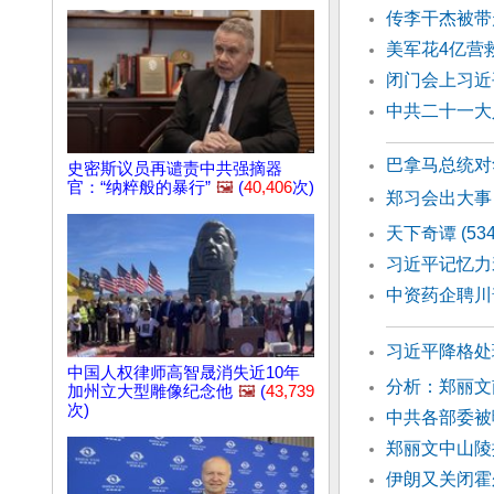
传李干杰被带
美军花4亿营
闭门会上习近
中共二十一大
巴拿马总统对
史密斯议员再谴责中共强摘器
官：“纳粹般的暴行”
🖼️
(
40,406
次)
郑习会出大事
天下奇谭 (53
习近平记忆力
中资药企聘川
习近平降格处
中国人权律师高智晟消失近10年
分析：郑丽文
加州立大型雕像纪念他
🖼️
(
43,739
次)
中共各部委被
郑丽文中山陵
伊朗又关闭霍