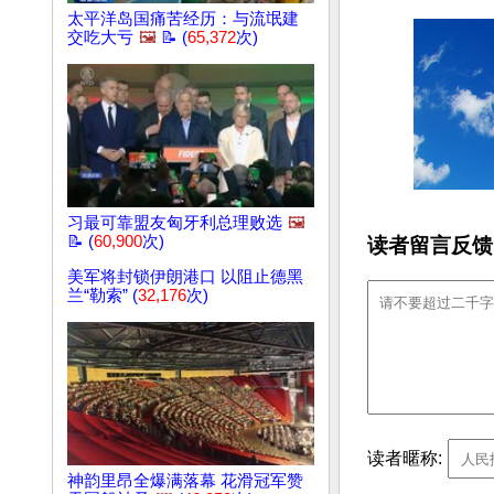
太平洋岛国痛苦经历：与流氓建
交吃大亏
🖼️
📝 (
65,372
次)
习最可靠盟友匈牙利总理败选
🖼️
📝 (
60,900
次)
读者留言反馈
美军将封锁伊朗港口 以阻止德黑
兰“勒索” (
32,176
次)
读者暱称:
神韵里昂全爆满落幕 花滑冠军赞