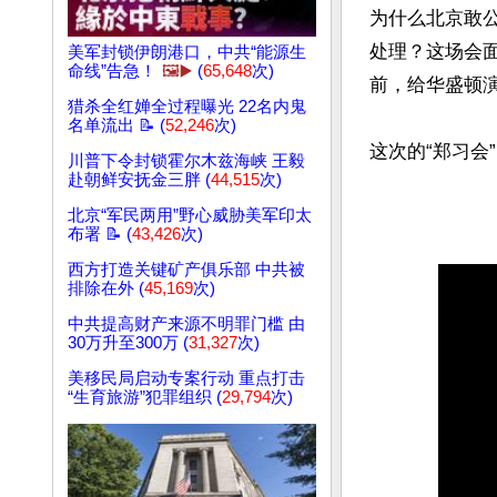
为什么北京敢
处理？这场会
美军封锁伊朗港口，中共“能源生
命线”告急！
🖼️▶️
(
65,648
次)
前，给华盛顿演
猎杀全红婵全过程曝光 22名内鬼
名单流出 📝 (
52,246
次)
川普下令封锁霍尔木兹海峡 王毅
赴朝鲜安抚金三胖 (
44,515
次)
北京“军民两用”野心威胁美军印太
布署 📝 (
43,426
次)
西方打造关键矿产俱乐部 中共被
排除在外 (
45,169
次)
中共提高财产来源不明罪门槛 由
30万升至300万 (
31,327
次)
美移民局启动专案行动 重点打击
“生育旅游”犯罪组织 (
29,794
次)