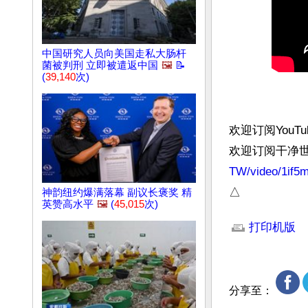
中国研究人员向美国走私大肠杆
菌被判刑 立即被遣返中国
🖼️
📝
(
39,140
次)
欢迎订阅YouT
欢迎订阅干净
TW/video/1if
△
神韵纽约爆满落幕 副议长褒奖 精
英赞高水平
🖼️
(
45,015
次)
文章网址: http://w
打印机版
分享至：