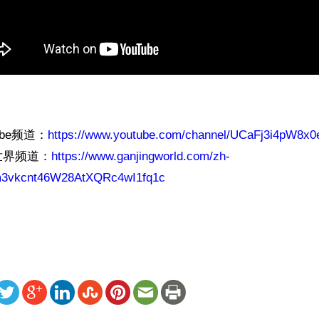
ube频道：
https://www.youtube.com/channel/UCaFj3i4pW8
世界频道：
https://www.ganjingworld.com/zh-
5m3vkcnt46W28AtXQRc4wI1fq1c
ww.renminbao.com/rmb/articles/2026/4/12/94836.html