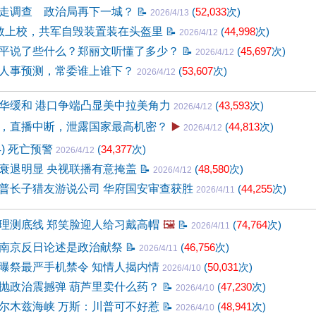
走调查 政治局再下一城？
📝
(
52,033
次)
2026/4/13
救上校，共军自毁装置装在头盔里
📝
(
44,998
次)
2026/4/12
平说了些什么？郑丽文听懂了多少？
📝
(
45,697
次)
2026/4/12
人事预测，常委谁上谁下？
(
53,607
次)
2026/4/12
华缓和 港口争端凸显美中拉美角力
(
43,593
次)
2026/4/12
，直播中断，泄露国家最高机密？
▶️
(
44,813
次)
2026/4/12
4) 死亡预警
(
34,377
次)
2026/4/12
衰退明显 央视联播有意掩盖
📝
(
48,580
次)
2026/4/12
普长子猎友游说公司 华府国安审查获胜
(
44,255
次)
2026/4/11
理测底线 郑笑脸迎人给习戴高帽
🖼️
📝
(
74,764
次)
2026/4/11
南京反日论述是政治献祭
📝
(
46,756
次)
2026/4/11
曝祭最严手机禁令 知情人揭内情
(
50,031
次)
2026/4/10
抛政治震撼弹 葫芦里卖什么药？
📝
(
47,230
次)
2026/4/10
尔木兹海峡 万斯：川普可不好惹
📝
(
48,941
次)
2026/4/10