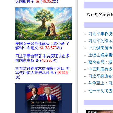
天国般神圣
🖼️
(
46,052
次)
欢迎您的留言
习近平集权统
习近平的指示
美国女子谈濒死体验：感受爱 了
中共惧美施压
解到生命意义
🖼️
(
68,573
次)
王岐山嫡系集
习近平亲自部署 中共疯狂攻击多
国国家主权 📝 (
46,280
次)
蔡奇布局：逼
宣布封锁霍尔木兹海峡伊港口 美
中国到底有多
军使用惊人先进武器 📝 (
48,615
习近平身边布
次)
斗争至上：习
七一罕见飞雪