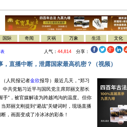
国际
奇闻
灾祸
万象
生活
文化
人气：
44,814
分享：
发表
事，直播中断，泄露国家最高机密？（视频）
】（人民报记者
金欣
报导）最近几天，“郑习
了。中共党魁习近平与国民党主席郑丽文那长
情握手”，被官媒解读为跨越鸿沟的温度。但你
当郑丽文刚提到“避战”关键词时，现场直播
断，画面变成了冷冰冰的彩条！
