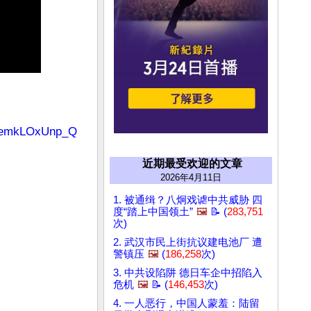
x0emkLOxUnp_Q
近期最受欢迎的文章
2026年4月11日
1. 被通缉？八炯戏谑中共威胁 四
度“踏上中国领土”
🖼️
📝 (
283,751
次)
2. 武汉市民上街抗议建电池厂 遭
警镇压
🖼️
(
186,258
次)
3. 中共设陷阱 德日车企中招陷入
危机
🖼️
📝 (
146,453
次)
4. 一人恶行，中国人蒙羞：陆留