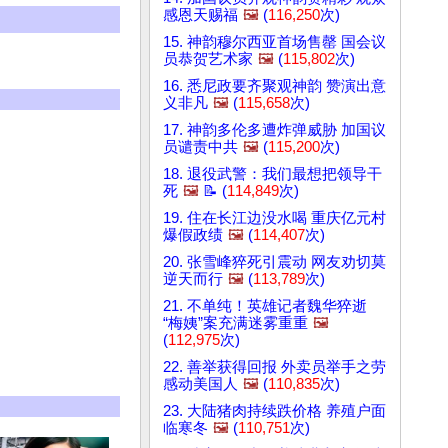
感恩天赐福
🖼️
(
116,250
次)
15. 神韵穆尔西亚首场售罄 国会议
员恭贺艺术家
🖼️
(
115,802
次)
16. 悉尼政要齐聚观神韵 赞演出意
义非凡
🖼️
(
115,658
次)
17. 神韵多伦多遭炸弹威胁 加国议
员谴责中共
🖼️
(
115,200
次)
18. 退役武警：我们最想把领导干
死
🖼️
📝 (
114,849
次)
19. 住在长江边没水喝 重庆亿元村
爆假政绩
🖼️
(
114,407
次)
20. 张雪峰猝死引震动 网友劝切莫
逆天而行
🖼️
(
113,789
次)
21. 不单纯！英雄记者魏华猝逝
“梅姨”案充满迷雾重重
🖼️
(
112,975
次)
22. 善举获得回报 外卖员举手之劳
感动美国人
🖼️
(
110,835
次)
23. 大陆猪肉持续跌价格 养殖户面
临寒冬
🖼️
(
110,751
次)