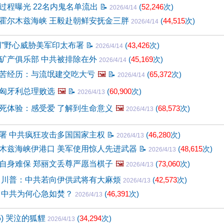
过程曝光 22名内鬼名单流出
📝
(
52,246
次)
2026/4/14
霍尔木兹海峡 王毅赴朝鲜安抚金三胖
(
44,515
次)
2026/4/14
用”野心威胁美军印太布署
📝
(
43,426
次)
2026/4/14
矿产俱乐部 中共被排除在外
(
45,169
次)
2026/4/14
苦经历：与流氓建交吃大亏
🖼️
📝
(
65,372
次)
2026/4/14
匈牙利总理败选
🖼️
📝
(
60,900
次)
2026/4/13
死体验：感受爱 了解到生命意义
🖼️
(
68,573
次)
2026/4/13
署 中共疯狂攻击多国国家主权
📝
(
46,280
次)
2026/4/13
木兹海峡伊港口 美军使用惊人先进武器
📝
(
48,615
次)
2026/4/13
自身难保 郑丽文丢尊严愿当棋子
🖼️
(
73,060
次)
2026/4/13
 川普：中共若向伊供武将有大麻烦
(
42,573
次)
2026/4/13
 中共为何心急如焚？
(
46,391
次)
2026/4/13
5) 哭泣的狐貍
(
34,294
次)
2026/4/13