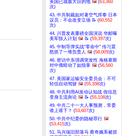
美国已成最大目的地
🖼️
(
63,360
次)
43. 中共制裁如对著空气挥拳 日本
议员：不会改变立场 📝 (
60,552
次)
44. 川普发表重磅全国演说 华邮曝
美军惊人计划
🖼️
📝 (
59,397
次)
45. 中制导弹实战“零命中” 传习震
怒抓了一堆负责人
🖼️
(
58,009
次)
46. 密访中东强调突发性 海格塞斯
对中俄暗动了如指掌
🖼️
(
56,560
次)
47. 美国家运输安全委员会：不可
轻信自动驾驶
🖼️
(
55,398
次)
48. 中共利用AI发动认知战 假信息
变身主流舆论
🖼️
📝 (
55,108
次)
49. 中共二十一大人事预测，常委
谁上谁下？ (
53,607
次)
50. 中共中纪委的隐秘罪行
🖼️
(
53,415
次)
51. 马兴瑞旧部落马 蔡奇嫡系被抓