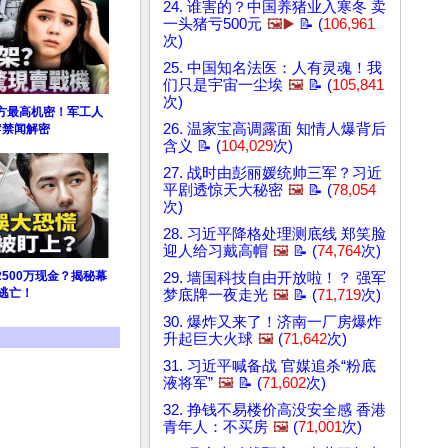
24. 谁害的？中国养猪业入寒冬 卖
一头猪亏500元
🖼️▶️
📝 (
106,961
次)
25. 中国知名法医：人有灵魂！我
们只是宇宙一尘埃
🖼️
📝 (
105,841
次)
方最高机密！军工人
26. 温家宝高调露面 知情人爆背后
#禁闻解密
含义 📝 (
104,029
次)
27. 战时由彭丽媛统帅三军？习近
平剧透惊天大秘密
🖼️
📝 (
78,054
次)
28. 习近平降格处理测底线 郑笑脸
迎人给习戴高帽
🖼️
📝 (
74,764
次)
500万现金？揭秘幕
29. 墙国科技自由开放啦！？ 强军
逃亡！
梦底牌一夜走光
🖼️
📝 (
71,719
次)
30. 爆炸又来了！济南一厂房爆炸
升起巨大火球
🖼️
(
71,642
次)
31. 习近平喊备战 官媒追杀“粉底
液将军”
🖼️
📝 (
71,602
次)
32. 挣钱不易楼价高没安全感 香港
青年人：不买房
🖼️
(
71,001
次)