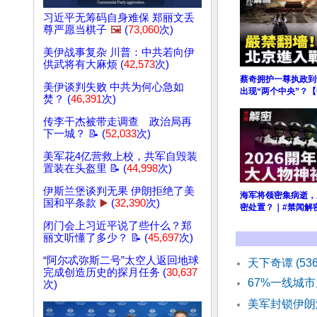
习近平无筹码自身难保 郑丽文丢
尊严愿当棋子
🖼️
(
73,060
次)
美伊战事复杂 川普：中共若向伊
供武将有大麻烦 (
42,573
次)
蔡奇拥护一尊执政到
美伊谈判失败 中共为何心急如
出现“两个中央”？
焚？ (
46,391
次)
传李干杰被带走调查 政治局再
下一城？ 📝 (
52,033
次)
美军花4亿营救上校，共军自毁装
置装在头盔里 📝 (
44,998
次)
伊斯兰堡谈判无果 伊朗拒绝了美
海军将领密集病逝，
国和平条款
▶️
(
32,390
次)
密处置？｜#禁闻解
闭门会上习近平说了些什么？郑
丽文听懂了多少？ 📝 (
45,697
次)
“阿尔忒弥斯二号”太空人返回地球
天下奇谭 (53
完成创造历史的探月任务 (
30,637
67%一线城
次)
美军封锁伊朗