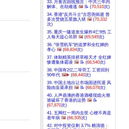
33. 月食吉凶线预言：中共三年内
解体、在劫难逃
🖼️
📝 (
70,510
次)
34. 香港“反共斗士”古思尧病逝 曾
多次焚烧五星旗入狱
🖼️
(
70,332
次)
35. 重庆一隧道发生爆炸4亡9伤 工
人每天提心吊胆
🖼️
(
69,549
次)
36. “张雪机车”的追梦和全红婵的
孝心
🖼️
(
68,834
次)
37. 体制精英排挤草根天才 全红婵
惨遭集体霸凌
🖼️
📝 (
68,540
次)
38. 中国有2亿二等劳工 工资回到
90年代
🖼️▶️
(
68,440
次)
39. 中国土地出让市场国进民退 风
险由韭菜承担
🖼️
📝 (
68,078
次)
40. 人声鼎沸的香港酒楼现熄火潮
谁破坏了香港的运势
🖼️
📝
(
67,870
次)
41. 五网红一周内去世 心梗不再是
老年病
🖼️
(
66,935
次)
42. 对中投资仅剩 3.7% 赖清德：