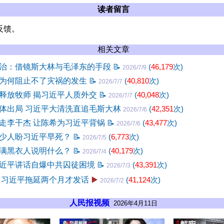
读者留言
反馈。
相关文章
治：借镜斯大林与毛泽东的手段
📝
(
46,179
次)
2026/7/9
为何阻止不了灾祸的发生
📝
(
40,810
次)
2026/7/7
释放牧师 揭习近平人质外交
📝
(
40,048
次)
2026/7/7
体出局 习近平大清洗直追毛斯大林
(
42,351
次)
2026/7/6
走李干杰 让陈希为习近平背锅
📝
(
43,477
次)
2026/7/6
少人盼习近平早死？
📝
(
6,773
次)
2026/7/5
满黑衣人说明什么？
📝
(
40,179
次)
2026/7/4
近平讲话自爆中共囚徒困境
📝
(
43,391
次)
2026/7/3
 习近平拖延两个月才发话
▶️
(
41,124
次)
2026/7/2
人民报视频
2026年4月11日