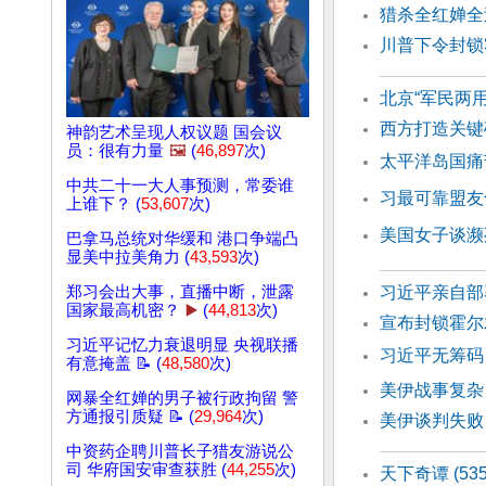
猎杀全红婵全
川普下令封锁
北京“军民两
西方打造关键
神韵艺术呈现人权议题 国会议
员：很有力量
🖼️
(
46,897
次)
太平洋岛国痛
中共二十一大人事预测，常委谁
习最可靠盟友
上谁下？ (
53,607
次)
美国女子谈濒
巴拿马总统对华缓和 港口争端凸
显美中拉美角力 (
43,593
次)
郑习会出大事，直播中断，泄露
习近平亲自部
国家最高机密？
▶️
(
44,813
次)
宣布封锁霍尔
习近平记忆力衰退明显 央视联播
习近平无筹码
有意掩盖 📝 (
48,580
次)
美伊战事复杂
网暴全红婵的男子被行政拘留 警
方通报引质疑 📝 (
29,964
次)
美伊谈判失败
中资药企聘川普长子猎友游说公
司 华府国安审查获胜 (
44,255
次)
天下奇谭 (53