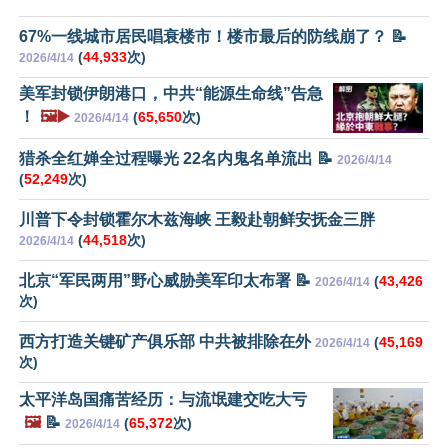
67%一线城市居民唱衰楼市！楼市最后的防线崩了？ 📝
(
44,933
次)
2026/4/14
美军封锁伊朗港口，中共“能源生命线”告急
！
🖼️▶️
(
65,650
次)
2026/4/14
猎杀全红婵全过程曝光 22名内鬼名单流出 📝
2026/4/14
(
52,249
次)
川普下令封锁霍尔木兹海峡 王毅赴朝鲜安抚金三胖
(
44,518
次)
2026/4/14
北京“军民两用”野心威胁美军印太布署 📝
(
43,426
2026/4/14
次)
西方打造关键矿产俱乐部 中共被排除在外
(
45,169
2026/4/14
次)
太平洋岛国痛苦经历：与流氓建交吃大亏
🖼️
📝
(
65,372
次)
2026/4/14