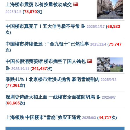
上海楼市震荡 以价换量被动成交
🖼️
(
78,670
次)
2025/12/3
中国楼市真完了！五大信号极不寻常 📝
(
66,923
2025/11/17
次)
中国楼市持续低迷：“金九银十”已然往事
(
75,747
2025/11/4
次)
中国长假消费萎缩 楼市掏空了国人钱包
🖼️
📝
(
241,487
次)
2025/10/11
暴跌41%！北京楼市泄洪式抛售 豪宅雪崩割肉
2025/9/13
(
77,361
次)
深圳史诗级大招止血 一线楼市全面破防坍塌 📝
2025/9/7
(
66,665
次)
上海领跌 中国楼市“雪崩”效应正逼近
(
44,717
次)
2025/9/3