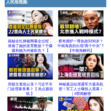
人民报视频:
揭秘全红婵被网暴全过程，
蔡奇拥护一尊执政到90岁？
谁偷了她的发育数据？于朦
中南海真的出现“两个中央”？
胧和她为何被欺负？【
【中南海解码】
郑丽文着急认亲？习近平关
神秘废品站泄露军方最高机
门处理家务事？【 热点最前
密！军工人士曝惊人黑幕！
线 】
｜#禁闻解密