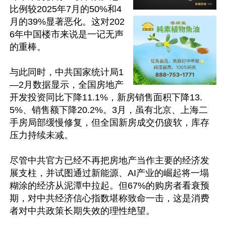
比例较2025年7月的50%和4
月的39%显著恶化。这对202
6年中国楼市来说是一记无声
的重棒。

与此同时，中共国家统计局1
—2月数据显示，全国房地产
开发投资同比下降11.1%，新房销售面积下降13.
5%、销售额下降20.2%。3月，虽有北京、上海二
手房局部缓慢修复，但全国新房成交仍疲软，库存
压力持续未减。

尽管中共官方已经不再把房地产当作主要的经济发
展支柱，并试图通过新能源、AI产业的崛起将一塌
糊涂的经济从泥潭中拉起。但67%的购房者看衰预
期，对中共经济信心指数堪称致命一击，这是消费
者对中共政策长期失效的理性绝望。
