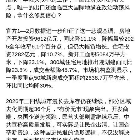
点，唯一的出口还面临巨大国际地缘在政治动荡风
险，拿什么修复信心？

官方1—2月数据进一步印证了这一悲观基调。房地
产开发投资9612亿元，同比降11.1%，降幅虽较202
5全年收窄6.1个百分点，但仍大幅负增长。住宅投
资7282亿元，降10.7%。新开工面积5084万平方
米，下降23.1%。300城住宅用地推出规划建面同比
降23.8%，成交金额降45.7%。市场机构监测显示，
一季度重点50城新房成交面积约2638.7万平方米，
环比同比均降30%。

2026年三四线城市漫长去库存仍在继续，部分区域
去化周期超36个月，“有价无市”现象突出。开发商
端，央国企逆势领跑，民营头部则需继续承压。中
共宣称高质量发展，可实际是让民企出清、让国企
垄断资源，这种国进民退的隐形逻辑，不仅没解决