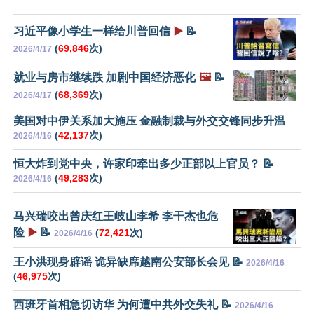
习近平像小学生一样给川普回信
▶️
📝
(
69,846
次)
2026/4/17
就业与房市继续跌 加剧中国经济恶化
🖼️
📝
(
68,369
次)
2026/4/17
美国对中伊关系加大施压 金融制裁与外交交锋同步升温
(
42,137
次)
2026/4/16
恒大炸到党中央，许家印牵出多少正部以上官员？ 📝
(
49,283
次)
2026/4/16
马兴瑞咬出曾庆红王岐山李希 李干杰也危
险
▶️
📝
(
72,421
次)
2026/4/16
王小洪现身辟谣 诡异缺席越南公安部长会见 📝
2026/4/16
(
46,975
次)
西班牙首相急切访华 为何遭中共外交失礼 📝
2026/4/16