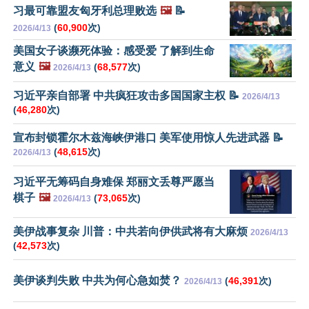
习最可靠盟友匈牙利总理败选
🖼️
📝
(
60,900
次)
2026/4/13
美国女子谈濒死体验：感受爱 了解到生命
意义
🖼️
(
68,577
次)
2026/4/13
习近平亲自部署 中共疯狂攻击多国国家主权 📝
2026/4/13
(
46,280
次)
宣布封锁霍尔木兹海峡伊港口 美军使用惊人先进武器 📝
(
48,615
次)
2026/4/13
习近平无筹码自身难保 郑丽文丢尊严愿当
棋子
🖼️
(
73,065
次)
2026/4/13
美伊战事复杂 川普：中共若向伊供武将有大麻烦
2026/4/13
(
42,573
次)
美伊谈判失败 中共为何心急如焚？
(
46,391
次)
2026/4/13