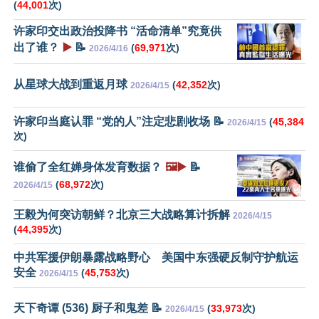
(
44,001
次)
许家印交出政治投降书 “活命清单”究竟供
出了谁？
▶️
📝
(
69,971
次)
2026/4/16
从星球大战到重返月球
(
42,352
次)
2026/4/15
许家印当庭认罪 “党的人”注定悲剧收场 📝
(
45,384
2026/4/15
次)
谁偷了全红婵身体发育数据？
🖼️▶️
📝
(
68,972
次)
2026/4/15
王毅为何突访朝鲜？北京三大战略算计拆解
2026/4/15
(
44,395
次)
中共军援伊朗暴露战略野心 美国中东强硬反制守护航运
安全
(
45,753
次)
2026/4/15
天下奇谭 (536) 厨子和鬼差 📝
(
33,973
次)
2026/4/15