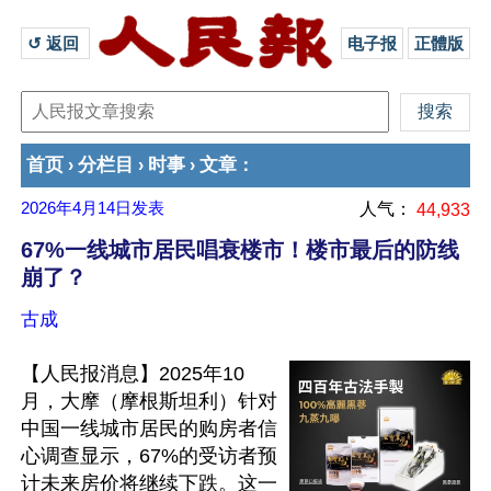
↺ 返回 
电子报
正體版
首页
分栏目
时事
文章
›
›
›
：
2026年4月14日
发表
人气：
44,933
67%一线城市居民唱衰楼市！楼市最后的防线
崩了？
古成
【人民报消息】2025年10
月，大摩（摩根斯坦利）针对
中国一线城市居民的购房者信
心调查显示，67%的受访者预
计未来房价将继续下跌。这一