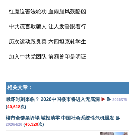
红魔迫害法轮功 血雨腥风残酷凶
中共谎言欺骗人 让人发誓跟着行
历次运动毁良善 六四坦克轧学生
加入中共党团队 前额兽印是明证
相关文章：
最坏时刻来临？ 2026中国楼市将进入无底洞
▶️
📝
2026/7/5
(
40,618
次)
楼市全链条坍塌 城投清零 中国社会系统性危机爆发 📝
(
45,320
次)
2026/4/26