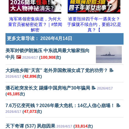
海军将领密集病逝，为何大
谁要毁掉四千年一遇美女？
量官员被秘密处置？｜#禁闻
于朦胧不续合约，要赔2亿是
解密
真？【
更多文章导读：
2026年4月14日
美军封锁伊朗施压 中东战局最大输家指向
中共
🖼️
(
100,908
次)
2026/4/17
大妈他乡闹“天宫” 老外异国救溺女成了党的功劳？ 📝
(
42,896
次)
2026/4/17
潘石屹突发长文 踢爆中国房地产30年骗局 📝
2026/4/17
(
45,185
次)
7.6万亿变死钱？2026年最大危机：14亿人信心崩塌！ 📝
(
47,073
次)
2026/4/17
天下奇谭 (537) 夙怨因果
(
33,814
次)
2026/4/17