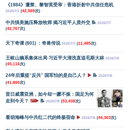
《1984》遭禁、黎智英受审：香港折射中共信任危机
(
42,569
次)
2026/7/7
中共惧美施压释放牧师 揭习近平人质外交 📝
2026/7/7
(
42,767
次)
天下奇谭 (601) ：奇兽传说
(
11,495
次)
2026/7/7
王岐山嫡系集体出局 习近平大清洗直追毛斯大林
2026/7/6
(
45,116
次)
24年后重提“反共” 国军怕的是自己人？
▶️
📝
2026/7/6
(
41,800
次)
昔日威震亚洲，如今却一蹶不振：国足为何
走到今天？
🖼️▶️
📝
(
53,438
次)
2026/7/6
看胡海峰与中共红二代的终极宿命
▶️
(
44,303
次)
2026/7/6