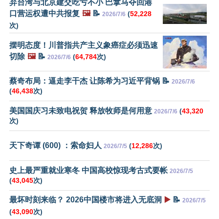
弃台湾与北京建交吃亏不小 巴拿马夺回港
口营运权遭中共报复
🖼️
📝
(
52,228
2026/7/6
次)
摆明态度！川普指共产主义象癌症必须迅速
切除
🖼️
📝
(
64,784
次)
2026/7/6
蔡奇布局：逼走李干杰 让陈希为习近平背锅 📝
2026/7/6
(
46,438
次)
美国国庆习未致电祝贺 释放牧师是何用意
(
43,320
2026/7/6
次)
天下奇谭 (600) ：索命妇人
(
12,286
次)
2026/7/5
史上最严重就业寒冬 中国高校惊现考古式要帐
2026/7/5
(
43,045
次)
最坏时刻来临？ 2026中国楼市将进入无底洞
▶️
📝
2026/7/5
(
43,090
次)