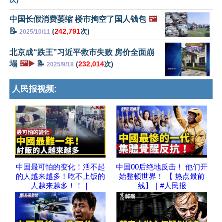
中国长假消费萎缩 楼市掏空了国人钱包
🖼️
📝
(
242,791
次)
2025/10/11
北京成“跌王”习近平救市失败 房价全面崩
塌
🖼️▶️
📝
(
232,014
次)
2025/9/18
人民报视频:
中国最可怕的变化！活不起
中国00后绝地反击！ 他们开
的人越来越多！吃不上饭的
始整顿世界！ 【 热点最前
人越来越多！！｜
线】｜#人民报