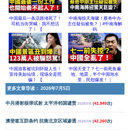
中国最后一条活路堵死了！
中南海惊天海啸！蔡奇中办
司机当街哭喊：我不想活
主任疑似被免？｜#中南海解
了！ 【
码
中国游客被坑到怀疑人生！
中国天变了？七一前死鱼遍
宣传美如仙境，现场全是照
地、地震，半个中国泡水
骗！ 【
里，民怨爆发！｜
更多文章导读：
2026年7月5日
中共潜射核弹试射 太平洋邻国谴责
(
42,949
次)
2026/7/8
澳斐签互防条约 抗衡北京区域渗透
(
42,260
次)
2026/7/8