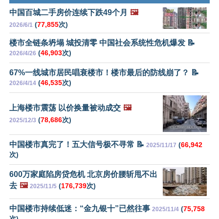
中国百城二手房价连续下跌49个月
🖼️
(
77,855
次)
2026/6/1
楼市全链条坍塌 城投清零 中国社会系统性危机爆发 📝
(
46,903
次)
2026/4/26
67%一线城市居民唱衰楼市！楼市最后的防线崩了？ 📝
(
46,535
次)
2026/4/14
上海楼市震荡 以价换量被动成交
🖼️
(
78,686
次)
2025/12/3
中国楼市真完了！五大信号极不寻常 📝
(
66,942
2025/11/17
次)
600万家庭陷房贷危机 北京房价腰斩甩不出
去
🖼️
(
176,739
次)
2025/11/5
中国楼市持续低迷：“金九银十”已然往事
(
75,758
2025/11/4
次)