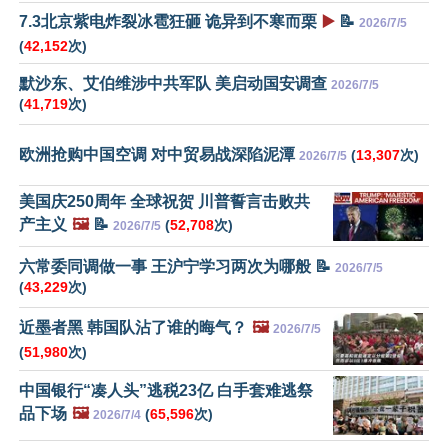
7.3北京紫电炸裂冰雹狂砸 诡异到不寒而栗
▶️
📝
2026/7/5
(
42,152
次)
默沙东、艾伯维涉中共军队 美启动国安调查
2026/7/5
(
41,719
次)
欧洲抢购中国空调 对中贸易战深陷泥潭
(
13,307
次)
2026/7/5
美国庆250周年 全球祝贺 川普誓言击败共
产主义
🖼️
📝
(
52,708
次)
2026/7/5
六常委同调做一事 王沪宁学习两次为哪般 📝
2026/7/5
(
43,229
次)
近墨者黑 韩国队沾了谁的晦气？
🖼️
2026/7/5
(
51,980
次)
中国银行“凑人头”逃税23亿 白手套难逃祭
品下场
🖼️
(
65,596
次)
2026/7/4