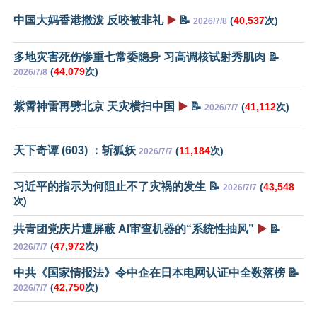
中国大妈香港撒泼 反咬被非礼
▶️
📝
(
40,537
次)
2026/7/8
多地灾害死伤惨重七常委隐身 习高调核试射秀肌肉 📝
(
44,079
次)
2026/7/8
紫霄神雷再劈北京 天灾横扫中国
▶️
📝
(
41,112
次)
2026/7/7
天下奇谭 (603) ：斩狐妖
(
11,184
次)
2026/7/7
习近平的指示为何阻止不了灾祸的发生 📝
(
43,548
2026/7/7
次)
共青团党庆片遭屏蔽 AI审查机器的“系统性抽风”
▶️
📝
(
47,972
次)
2026/7/7
中共《国家情报法》令中企在日本电网认证中全数落榜 📝
(
42,750
次)
2026/7/7