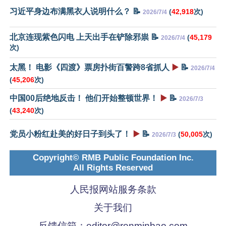
习近平身边布满黑衣人说明什么？ 📝
(
42,918
次)
2026/7/4
北京连现紫色闪电 上天出手在铲除邪祟 📝
(
45,179
2026/7/4
次)
太黑！ 电影《四渡》票房扑街百警跨8省抓人
▶️
📝
2026/7/4
(
45,206
次)
中国00后绝地反击！ 他们开始整顿世界！
▶️
📝
2026/7/3
(
43,240
次)
党员小粉红赴美的好日子到头了！
▶️
📝
(
50,005
次)
2026/7/3
Copyright© RMB Public Foundation Inc.
All Rights Reserved
人民报网站服务条款
关于我们
反馈信箱：
editor@renminbao.com