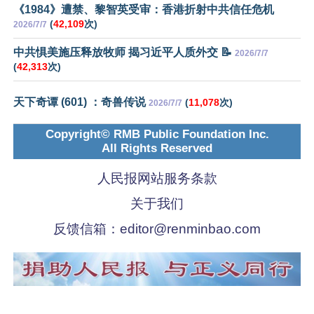
《1984》遭禁、黎智英受审：香港折射中共信任危机
(
42,109
次)
2026/7/7
中共惧美施压释放牧师 揭习近平人质外交 📝
2026/7/7
(
42,313
次)
天下奇谭 (601) ：奇兽传说
(
11,078
次)
2026/7/7
Copyright© RMB Public Foundation Inc.
All Rights Reserved
人民报网站服务条款
关于我们
反馈信箱：
editor@renminbao.com