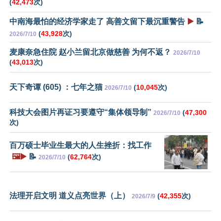
(
42,473
次)
中南海最怕的经济学家走了 高善文留下最沉重警告
▶️
📝
(
43,928
次)
2026/7/10
麦康奈急住院 赵小兰留北京做慈善 为何不返？
2026/7/10
(
43,013
次)
天下奇谭 (605) ：七年之猫
(
10,045
次)
2026/7/10
科技大会图片再证习要遵守“集体领导制”
(
47,300
2026/7/10
次)
百万硕士毕业生最大的人生挫折：找工作
🖼️▶️
📝
(
62,764
次)
2026/7/10
法理开启文明 道义点亮世界（上）
(
42,355
次)
2026/7/9