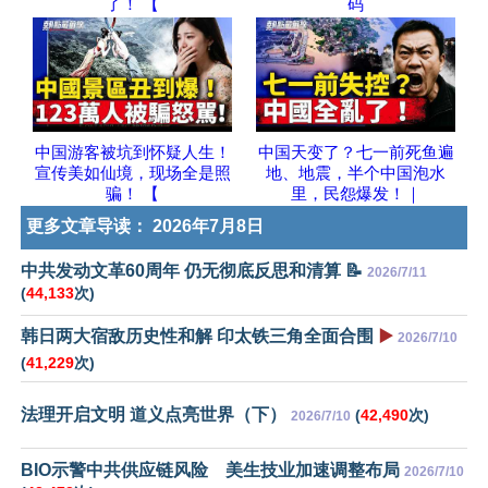
了！ 【
码
中国游客被坑到怀疑人生！
中国天变了？七一前死鱼遍
宣传美如仙境，现场全是照
地、地震，半个中国泡水
骗！ 【
里，民怨爆发！｜
更多文章导读：
2026年7月8日
中共发动文革60周年 仍无彻底反思和清算 📝
2026/7/11
(
44,133
次)
韩日两大宿敌历史性和解 印太铁三角全面合围
▶️
2026/7/10
(
41,229
次)
法理开启文明 道义点亮世界（下）
(
42,490
次)
2026/7/10
BIO示警中共供应链风险 美生技业加速调整布局
2026/7/10