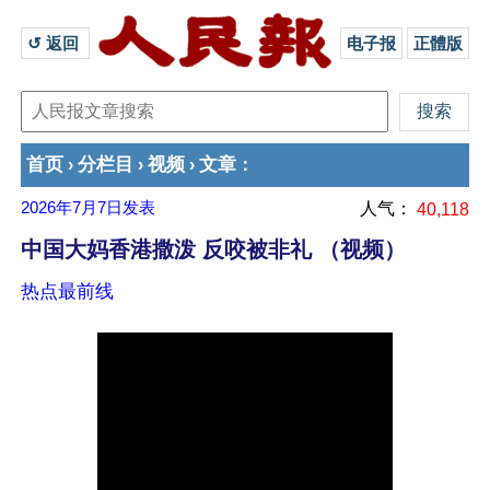
↺ 返回 
电子报
正體版
首页
分栏目
视频
文章
›
›
›
：
2026年7月7日
发表
人气：
40,118
中国大妈香港撒泼 反咬被非礼 （视频）
热点最前线