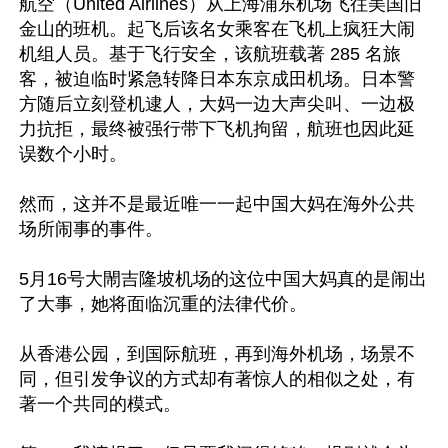
航空（United Airlines）从上海浦东机场飞往美国旧
金山的班机。起飞后该名女乘客在飞机上疯狂大闹
机组人员。基于飞行安全，该航班载著 285 名旅
客，被迫临时紧急转降日本东京成田机场。日本警
方随后立刻登机逮人，大妈一边大声尖叫、一边极
力抗拒，最终被强行带下飞机拘留，航班也因此延
误数个小时。 

然而，这并不是最近唯一一起中国大妈在海外公共
场所闹事的事件。 

5月16号大閙吉隆坡机场的这位中国大妈真的是闹出
了大事，她将面临沉重的法律代价。 

从香港公园，到国际航班，再到海外机场，场景不
同，但引发争议的方式却有著惊人的相似之处，有
著一个共同的模式。
