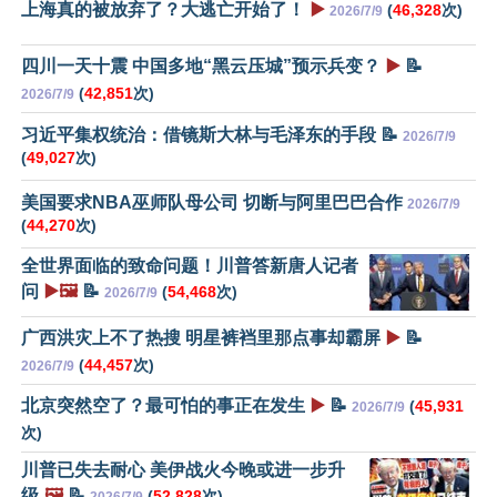
上海真的被放弃了？大逃亡开始了！
▶️
(
46,328
次)
2026/7/9
四川一天十震 中国多地“黑云压城”预示兵变？
▶️
📝
(
42,851
次)
2026/7/9
习近平集权统治：借镜斯大林与毛泽东的手段 📝
2026/7/9
(
49,027
次)
美国要求NBA巫师队母公司 切断与阿里巴巴合作
2026/7/9
(
44,270
次)
全世界面临的致命问题！川普答新唐人记者
问
▶️🖼️
📝
(
54,468
次)
2026/7/9
广西洪灾上不了热搜 明星裤裆里那点事却霸屏
▶️
📝
(
44,457
次)
2026/7/9
北京突然空了？最可怕的事正在发生
▶️
📝
(
45,931
2026/7/9
次)
川普已失去耐心 美伊战火今晚或进一步升
级
🖼️
📝
(
52,828
次)
2026/7/9