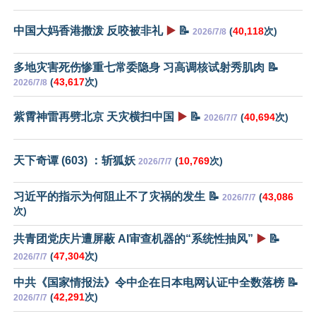
中国大妈香港撒泼 反咬被非礼
▶️
📝
(
40,118
次)
2026/7/8
多地灾害死伤惨重七常委隐身 习高调核试射秀肌肉 📝
(
43,617
次)
2026/7/8
紫霄神雷再劈北京 天灾横扫中国
▶️
📝
(
40,694
次)
2026/7/7
天下奇谭 (603) ：斩狐妖
(
10,769
次)
2026/7/7
习近平的指示为何阻止不了灾祸的发生 📝
(
43,086
2026/7/7
次)
共青团党庆片遭屏蔽 AI审查机器的“系统性抽风”
▶️
📝
(
47,304
次)
2026/7/7
中共《国家情报法》令中企在日本电网认证中全数落榜 📝
(
42,291
次)
2026/7/7