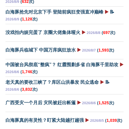
(
632
次)
2026/8/9
白海豚抢先对北京下手 登陆前疯狂变强直冲巅峰
▶️
📝
(
1,128
次)
2026/8/9
没戏拍内娱完蛋了 京圈大佬集体哑火
▶️
(
697
次)
2026/8/8
白海豚兵临城下 中国万库疯狂放水
▶️
(
1,593
次)
2026/8/7
中国被台风彻底“整疯”？ 红霞围剿多省 白海豚千里助攻
▶️
(
1,746
次)
2026/8/6
老天真的要收三峡了？库区山洪暴发 民众逃命
▶️
📝
(
3,832
次)
2026/8/6
广西受灾一个月后 灾民被赶出帐篷
▶️
(
1,525
次)
2026/8/6
白海豚真的有灵性？盯紧大陆越打越强
▶️
(
1,039
次)
2026/8/5