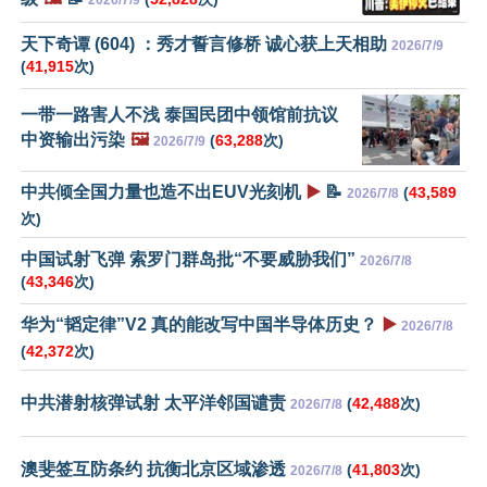
天下奇谭 (604) ：秀才誓言修桥 诚心获上天相助
2026/7/9
(
41,915
次)
一带一路害人不浅 泰国民团中领馆前抗议
中资输出污染
🖼️
(
63,288
次)
2026/7/9
中共倾全国力量也造不出EUV光刻机
▶️
📝
(
43,589
2026/7/8
次)
中国试射飞弹 索罗门群岛批“不要威胁我们”
2026/7/8
(
43,346
次)
华为“韬定律”V2 真的能改写中国半导体历史？
▶️
2026/7/8
(
42,372
次)
中共潜射核弹试射 太平洋邻国谴责
(
42,488
次)
2026/7/8
澳斐签互防条约 抗衡北京区域渗透
(
41,803
次)
2026/7/8