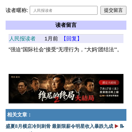
读者暱称:
读者留言
人民报读者
1月前
【回复】
”强迫”国际社会“接受”无理行为，“大妈‘团结法’”。
相关文章：
盛夏8月横店冷到刺骨 最新限薪令明星收入暴跌九成
▶️
📝