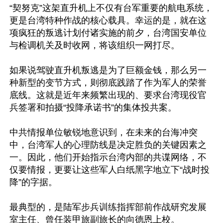
“契努克”这架直升机上不仅有台军重要的航电系统，
更是台湾特种作战的核心载具。幸运的是，就在这
项疯狂的叛逃计划付诸实施的前夕，台湾国安单位
与检调机关及时收网，将该组织一网打尽。

如果说驾驶直升机叛逃是为了巨额金钱，那么另一
种新型的变节方式，则彻底践踏了作为军人的荣誉
底线。这就是近年来频繁出现的、要求台湾现役官
兵签署和拍摄“投降承诺书”的集体投共案。

中共情报单位敏锐地意识到，在未来的台海冲突
中，台湾军人的心理防线是决定胜负的关键因素之
一。因此，他们开始指示台湾内部的共谍网络，不
仅要情报，更要让这些军人白纸黑字地立下“战时投
降”的字据。

最典型的，是陆军步兵训练指挥部前作战研究发展
室主任、曾任装甲旅副旅长的向德恩上校。
