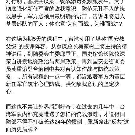
对行动，基层共谍案、统战渗透案频频发生。为了
彻底强化新任军官的敌我意识，防范无孔不入的统
战黑手，军方必须用最明确的语言，告诉即将进入
基层部队的军人：你究竟“为何而战，为谁而战”？

在这场为期5天的课程中，台湾动用了堪称“国安教
父级”的授课阵容。从参谋总长梅家树上将主持的精
神讲话，到陆委会主委邱垂正、国史馆馆长陈仪深
亲自讲授地缘政治与两岸政策；再到国安会咨询委
员黄重谚登台解剖中共对台认知作战与防统战策
略，，所有课程的一点一滴，都渗透著军方为基层
新任军官筑牢心理防线、强化敌我意识的坚定决
心。

而这也不禁让外界感到好奇：在过去的几年中，台
湾军队内部究竟遭遇了怎样的统战渗透，才逼得国
防部不得不打破长达24年的惯例，重新祭出“反共”这
面历史盾牌？
