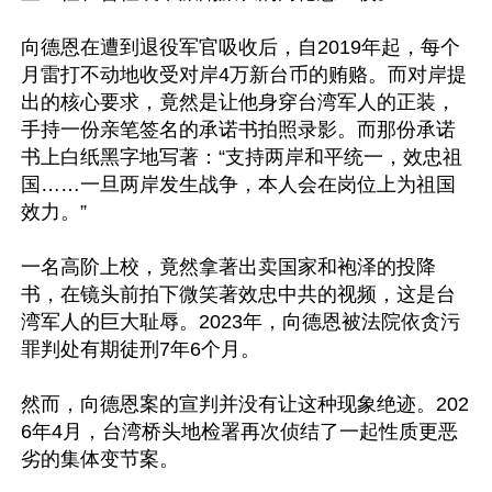
向德恩在遭到退役军官吸收后，自2019年起，每个
月雷打不动地收受对岸4万新台币的贿赂。而对岸提
出的核心要求，竟然是让他身穿台湾军人的正装，
手持一份亲笔签名的承诺书拍照录影。而那份承诺
书上白纸黑字地写著：“支持两岸和平统一，效忠祖
国……一旦两岸发生战争，本人会在岗位上为祖国
效力。”

一名高阶上校，竟然拿著出卖国家和袍泽的投降
书，在镜头前拍下微笑著效忠中共的视频，这是台
湾军人的巨大耻辱。2023年，向德恩被法院依贪污
罪判处有期徒刑7年6个月。

然而，向德恩案的宣判并没有让这种现象绝迹。202
6年4月，台湾桥头地检署再次侦结了一起性质更恶
劣的集体变节案。
