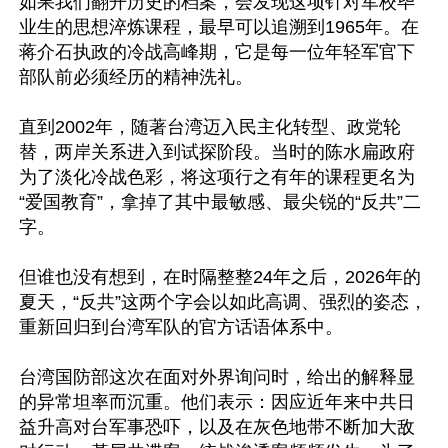
如果我们翻开历史的档案，会发现这项针对军校毕
业生的思想淬炼课程，最早可以追溯到1965年。在
蒋介石执政的冷战高峰期，它是每一位年轻军官下
部队前必须经历的精神洗礼。

直到2002年，随著台湾迈入民主化转型、政党轮
替，两岸关系进入到试探阶段。当时的陈水扁政府
为了淡化冷战色彩，将这项行之有年的课程更名为
“爱国教育”，拿掉了其中最敏感、最尖锐的“反共”二
字。

但谁也没有想到，在时隔整整24年之后，2026年的
夏天，“反共”这两个字会以如此高调、强烈的姿态，
重新回归到台湾军队的官方话语体系中。

台湾国防部这次在面对外界询问时，给出的解释显
的异常坦率而沉重。他们表示：因应近年来中共日
益升高对台军事恐吓，以及在灰色地带不断加大敌