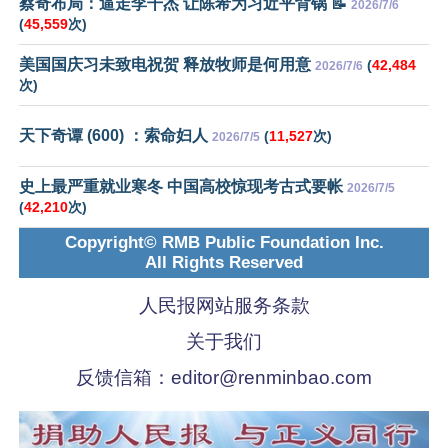
蔡奇布局：逼走李干杰 让陈希为习近平背锅 📝
2026/7/6
(
45,559
次)
美国国庆习未致电祝贺 释放牧师是何用意
(
42,484
2026/7/6
次)
天下奇谭 (600) ：索命妇人
(
11,527
次)
2026/7/5
史上最严重就业寒冬 中国高校惊现考古式要帐
2026/7/5
(
42,210
次)
Copyright© RMB Public Foundation Inc.
All Rights Reserved
人民报网站服务条款
关于我们
反馈信箱：
editor@renminbao.com