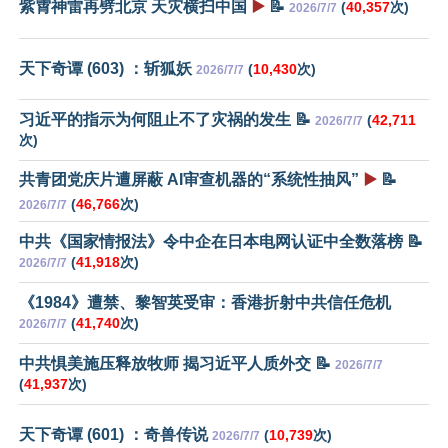
紫霄神雷再劈北京 天灾横扫中国
▶️
📝
(
40,357
次)
2026/7/7
天下奇谭 (603) ：斩狐妖
(
10,430
次)
2026/7/7
习近平的指示为何阻止不了灾祸的发生 📝
(
42,711
2026/7/7
次)
共青团党庆片遭屏蔽 AI审查机器的“系统性抽风”
▶️
📝
(
46,766
次)
2026/7/7
中共《国家情报法》令中企在日本电网认证中全数落榜 📝
(
41,918
次)
2026/7/7
《1984》遭禁、黎智英受审：香港折射中共信任危机
(
41,740
次)
2026/7/7
中共惧美施压释放牧师 揭习近平人质外交 📝
2026/7/7
(
41,937
次)
天下奇谭 (601) ：奇兽传说
(
10,739
次)
2026/7/7