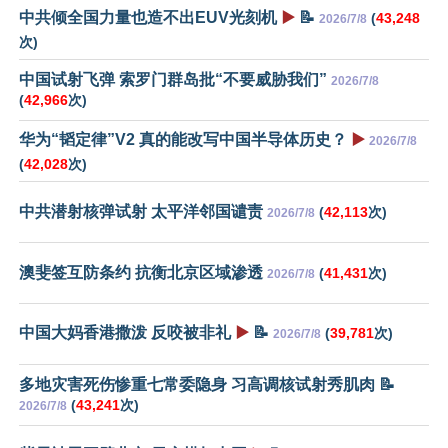
中共倾全国力量也造不出EUV光刻机
▶️
📝
(
43,248
2026/7/8
次)
中国试射飞弹 索罗门群岛批“不要威胁我们”
2026/7/8
(
42,966
次)
华为“韬定律”V2 真的能改写中国半导体历史？
▶️
2026/7/8
(
42,028
次)
中共潜射核弹试射 太平洋邻国谴责
(
42,113
次)
2026/7/8
澳斐签互防条约 抗衡北京区域渗透
(
41,431
次)
2026/7/8
中国大妈香港撒泼 反咬被非礼
▶️
📝
(
39,781
次)
2026/7/8
多地灾害死伤惨重七常委隐身 习高调核试射秀肌肉 📝
(
43,241
次)
2026/7/8