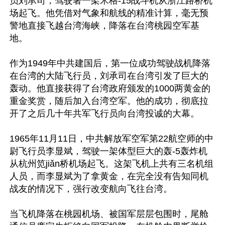
员刘承司，驾驶著一架米格-15战斗机从浙江路桥机
场起飞。他凭借对气象和航线的精准计算，毫无预
警地直接飞越台湾海峡，降落在台湾桃园空军基
地。

作为1949年中共建国后，第一位成功驾驶战机降落
在台湾的大陆飞行员，刘承司在台湾引发了巨大的
轰动。他直接获得了台湾政府颁发的1000两黄金的
重金奖赏，随后加入台湾空军。他的成功，彻底拉
开了之后几十年共军飞行员向台湾投诚的大幕。

1965年11月11日，中共解放军空军第22航空师的中
尉飞行员李显斌，驾驶一架体型巨大的轰-5轰炸机
从杭州笕jiǎn桥机场起飞。这架飞机上共有三名机组
人员，而李显斌为了拿黄金，在完全没有告知同机
战友的情况下，强行改变航向飞往台湾。

当飞机降落在桃园机场、被国军层层包围时，尾舱