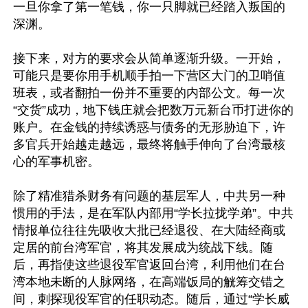
一旦你拿了第一笔钱，你一只脚就已经踏入叛国的
深渊。

接下来，对方的要求会从简单逐渐升级。一开始，
可能只是要你用手机顺手拍一下营区大门的卫哨值
班表，或者翻拍一份并不重要的内部公文。每一次
“交货”成功，地下钱庄就会把数万元新台币打进你的
账户。在金钱的持续诱惑与债务的无形胁迫下，许
多官兵开始越走越远，最终将触手伸向了台湾最核
心的军事机密。

除了精准猎杀财务有问题的基层军人，中共另一种
惯用的手法，是在军队内部用“学长拉拢学弟”。中共
情报单位往往先吸收大批已经退役、在大陆经商或
定居的前台湾军官，将其发展成为统战下线。随
后，再指使这些退役军官返回台湾，利用他们在台
湾本地未断的人脉网络，在高端饭局的觥筹交错之
间，刺探现役军官的任职动态。随后，通过“学长威