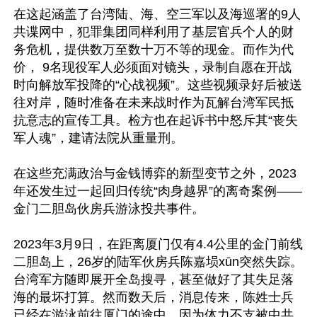
在这起涵盖了台湾陆、海、空三军以及海巡署的9人
共谍网中，犯罪集团同样利用了基层官兵个人的财
务危机，提供数万至数十万不等的现金。而作为代
价， 9名现役军人必须面对镜头，录制自愿在开战
时向解放军投降的“心战视频”。这些视频录好后被送
往对岸，随时准备在未来战时作为瓦解台湾军民抵
抗意志的宣传工具。检方也在起诉书中怒斥其“丧失
军人魂”，建请法院从重量刑。

在这些充满政治与金钱博弈的新型变节之外，2023
年还发生过一起回归传统“肉身越界”的离奇案例——
金门二胆岛伙房兵游泳投共事件。

2023年3月9日，在距离厦门仅有4.4公里的金门前线
二胆岛上，26岁的陆军伙房兵陈嘉埙xūn突然失踪。
台湾军方随即展开全岛搜寻，甚至做好了其失足落
海的最坏打算。然而数天后，消息传来，陈姓士兵
已经在游泳前往厦门的途中，因为体力不支被中共