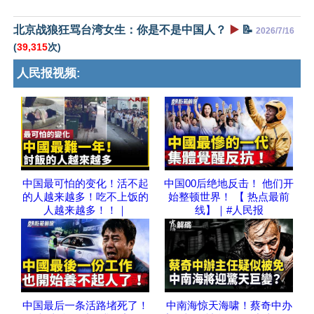
北京战狼狂骂台湾女生：你是不是中国人？
▶️
📝
2026/7/16
(
39,315
次)
人民报视频:
中国最可怕的变化！活不起
中国00后绝地反击！ 他们开
的人越来越多！吃不上饭的
始整顿世界！ 【 热点最前
人越来越多！！｜
线】｜#人民报
中国最后一条活路堵死了！
中南海惊天海啸！蔡奇中办