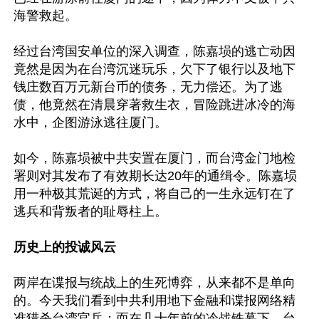
海警救起。

经过台湾国安单位的深入调查，陈嘉埙的逃亡动因
竟然是因为在台湾沉迷玩乐，欠下了银行以及地下
钱庄数百万元新台币的债务，无力偿还。为了逃
债，他竟然在清晨穿著救生衣，冒险跳进冰冷的海
水中，企图游泳逃往厦门。

如今，陈嘉埙被中共安置在厦门，而台湾金门地检
署则对其发布了有效期长达20年的通缉令。陈嘉埙
用一种极其荒诞的方式，将自己的一生永远钉在了
历史上的投诚风云
两岸在谍报与统战上的生死博弈，从来都不是单向
的。今天我们看到中共利用地下金融和谍报网络精
准猎杀台湾官兵；而在几十年前的冷战铁幕下，台