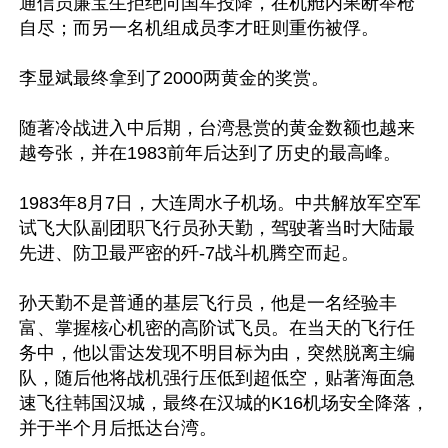
通信员廉宝生拒绝向国军投降，在机舱内果断举枪
自尽；而另一名机组成员李才旺则重伤被俘。

李显斌最终拿到了2000两黄金的奖赏。

随著冷战进入中后期，台湾悬赏的黄金数额也越来
越夸张，并在1983前年后达到了历史的最高峰。

1983年8月7日，大连周水子机场。中共解放军空军
试飞大队副团职飞行员孙天勤，驾驶著当时大陆最
先进、防卫最严密的歼-7战斗机腾空而起。

孙天勤不是普通的基层飞行员，他是一名经验丰
富、掌握核心机密的高阶试飞员。在当天的飞行任
务中，他以雷达发现不明目标为由，突然脱离主编
队，随后他将战机强行压低到超低空，贴著海面急
速飞往韩国汉城，最终在汉城的K16机场安全降落，
并于半个月后抵达台湾。
