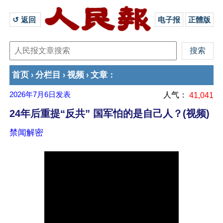
↺ 返回 
电子报
正體版
首页
分栏目
视频
文章
›
›
›
：
2026年7月6日
发表
人气：
41,041
24年后重提“反共” 国军怕的是自己人？(视频)
禁闻解密