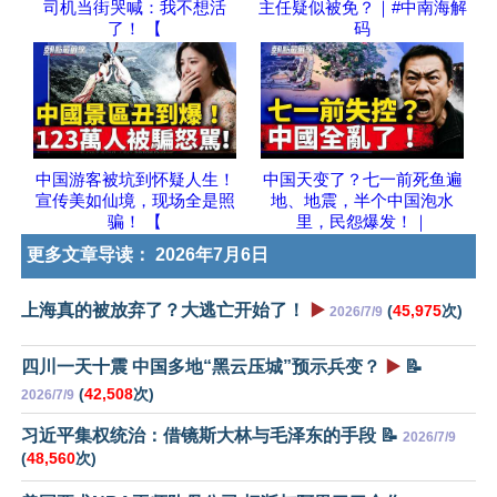
司机当街哭喊：我不想活
主任疑似被免？｜#中南海解
了！ 【
码
中国游客被坑到怀疑人生！
中国天变了？七一前死鱼遍
宣传美如仙境，现场全是照
地、地震，半个中国泡水
骗！ 【
里，民怨爆发！｜
更多文章导读：
2026年7月6日
上海真的被放弃了？大逃亡开始了！
▶️
(
45,975
次)
2026/7/9
四川一天十震 中国多地“黑云压城”预示兵变？
▶️
📝
(
42,508
次)
2026/7/9
习近平集权统治：借镜斯大林与毛泽东的手段 📝
2026/7/9
(
48,560
次)