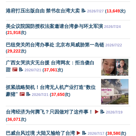
港府打压出版自由 禁书在台湾大卖 📝
(
13,649
次)
2026/7/27
美众议院国防授权法案邀请台湾参与环太军演
2026/7/24
(
21,918
次)
巴纽突关闭台湾办事处 北京布局威胁第一岛链
2026/7/22
(
29,222
次)
广西女哭洪灾无台援 台湾网友：拒当傻白
甜
🖼️
📝
(
37,061
次)
2026/7/21
抓紧战略契机！台湾无人机产业打造“数位
豪猪”
🖼️
📝
(
37,650
次)
2026/7/21
台湾经济为何腾飞？只因做对了这件事！
▶️
📝
2026/7/19
(
36,071
次)
巴威台风过境 大陆又输给了台湾
▶️
📝
(
38,580
次)
2026/7/17