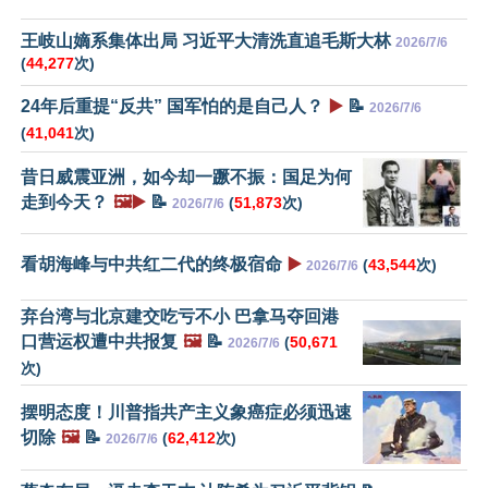
王岐山嫡系集体出局 习近平大清洗直追毛斯大林
2026/7/6
(
44,277
次)
24年后重提“反共” 国军怕的是自己人？
▶️
📝
2026/7/6
(
41,041
次)
昔日威震亚洲，如今却一蹶不振：国足为何
走到今天？
🖼️▶️
📝
(
51,873
次)
2026/7/6
看胡海峰与中共红二代的终极宿命
▶️
(
43,544
次)
2026/7/6
弃台湾与北京建交吃亏不小 巴拿马夺回港
口营运权遭中共报复
🖼️
📝
(
50,671
2026/7/6
次)
摆明态度！川普指共产主义象癌症必须迅速
切除
🖼️
📝
(
62,412
次)
2026/7/6