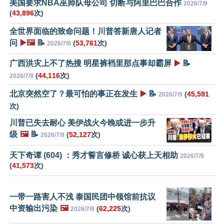
美国要求NBA巫师队母公司 切断与阿里巴巴合作
2026/7/9
(
43,896
次)
全世界面临的致命问题！川普答新唐人记者
问
▶️🖼️
📝
(
53,761
次)
2026/7/9
广西洪灾上不了热搜 明星裤裆里那点事却霸屏
▶️
📝
(
44,116
次)
2026/7/9
北京突然空了？最可怕的事正在发生
▶️
📝
(
45,591
2026/7/9
次)
川普已失去耐心 美伊战火今晚或进一步升
级
🖼️
📝
(
52,127
次)
2026/7/9
天下奇谭 (604) ：秀才誓言修桥 诚心获上天相助
2026/7/9
(
41,573
次)
一带一路害人不浅 泰国民团中领馆前抗议
中资输出污染
🖼️
(
62,225
次)
2026/7/9