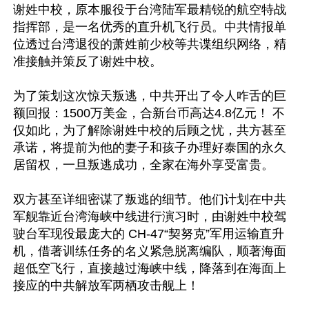
谢姓中校，原本服役于台湾陆军最精锐的航空特战
指挥部，是一名优秀的直升机飞行员。中共情报单
位透过台湾退役的萧姓前少校等共谍组织网络，精
准接触并策反了谢姓中校。

为了策划这次惊天叛逃，中共开出了令人咋舌的巨
额回报：1500万美金，合新台币高达4.8亿元！ 不
仅如此，为了解除谢姓中校的后顾之忧，共方甚至
承诺，将提前为他的妻子和孩子办理好泰国的永久
居留权，一旦叛逃成功，全家在海外享受富贵。

双方甚至详细密谋了叛逃的细节。他们计划在中共
军舰靠近台湾海峡中线进行演习时，由谢姓中校驾
驶台军现役最庞大的 CH-47“契努克”军用运输直升
机，借著训练任务的名义紧急脱离编队，顺著海面
超低空飞行，直接越过海峡中线，降落到在海面上
接应的中共解放军两栖攻击舰上！
