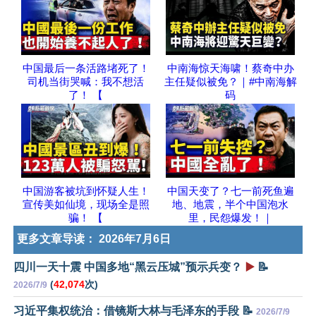
中国最后一条活路堵死了！
中南海惊天海啸！蔡奇中办
司机当街哭喊：我不想活
主任疑似被免？｜#中南海解
了！ 【
码
中国游客被坑到怀疑人生！
中国天变了？七一前死鱼遍
宣传美如仙境，现场全是照
地、地震，半个中国泡水
骗！ 【
里，民怨爆发！｜
更多文章导读：
2026年7月6日
四川一天十震 中国多地“黑云压城”预示兵变？
▶️
📝
(
42,074
次)
2026/7/9
习近平集权统治：借镜斯大林与毛泽东的手段 📝
2026/7/9