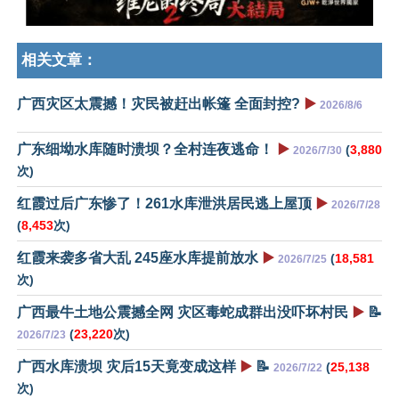
相关文章：
广西灾区太震撼！灾民被赶出帐篷 全面封控?
▶️
2026/8/6
广东细坳水库随时溃坝？全村连夜逃命！
▶️
(
3,880
2026/7/30
次)
红霞过后广东惨了！261水库泄洪居民逃上屋顶
▶️
2026/7/28
(
8,453
次)
红霞来袭多省大乱 245座水库提前放水
▶️
(
18,581
2026/7/25
次)
广西最牛土地公震撼全网 灾区毒蛇成群出没吓坏村民
▶️
📝
(
23,220
次)
2026/7/23
广西水库溃坝 灾后15天竟变成这样
▶️
📝
(
25,138
2026/7/22
次)