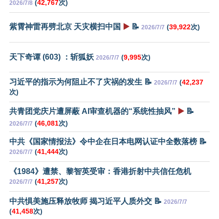
(
42,767
次)
2026/7/8
紫霄神雷再劈北京 天灾横扫中国
▶️
📝
(
39,922
次)
2026/7/7
天下奇谭 (603) ：斩狐妖
(
9,995
次)
2026/7/7
习近平的指示为何阻止不了灾祸的发生 📝
(
42,237
2026/7/7
次)
共青团党庆片遭屏蔽 AI审查机器的“系统性抽风”
▶️
📝
(
46,081
次)
2026/7/7
中共《国家情报法》令中企在日本电网认证中全数落榜 📝
(
41,444
次)
2026/7/7
《1984》遭禁、黎智英受审：香港折射中共信任危机
(
41,257
次)
2026/7/7
中共惧美施压释放牧师 揭习近平人质外交 📝
2026/7/7
(
41,458
次)