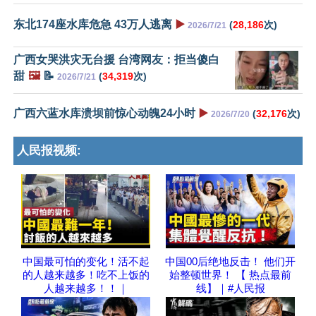
东北174座水库危急 43万人逃离
▶️
(
28,186
次)
2026/7/21
广西女哭洪灾无台援 台湾网友：拒当傻白
甜
🖼️
📝
(
34,319
次)
2026/7/21
广西六蓝水库溃坝前惊心动魄24小时
▶️
(
32,176
次)
2026/7/20
人民报视频:
中国最可怕的变化！活不起
中国00后绝地反击！ 他们开
的人越来越多！吃不上饭的
始整顿世界！ 【 热点最前
人越来越多！！｜
线】｜#人民报