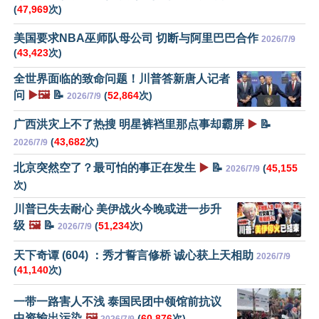
(
47,969
次)
美国要求NBA巫师队母公司 切断与阿里巴巴合作
2026/7/9
(
43,423
次)
全世界面临的致命问题！川普答新唐人记者
问
▶️🖼️
📝
(
52,864
次)
2026/7/9
广西洪灾上不了热搜 明星裤裆里那点事却霸屏
▶️
📝
(
43,682
次)
2026/7/9
北京突然空了？最可怕的事正在发生
▶️
📝
(
45,155
2026/7/9
次)
川普已失去耐心 美伊战火今晚或进一步升
级
🖼️
📝
(
51,234
次)
2026/7/9
天下奇谭 (604) ：秀才誓言修桥 诚心获上天相助
2026/7/9
(
41,140
次)
一带一路害人不浅 泰国民团中领馆前抗议
中资输出污染
🖼️
(
60,876
次)