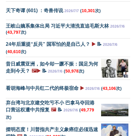
天下奇谭 (601) ：奇兽传说
(
10,301
次)
2026/7/7
王岐山嫡系集体出局 习近平大清洗直追毛斯大林
2026/7/6
(
43,797
次)
24年后重提“反共” 国军怕的是自己人？
▶️
📝
2026/7/6
(
40,610
次)
昔日威震亚洲，如今却一蹶不振：国足为何
走到今天？
🖼️▶️
📝
(
50,978
次)
2026/7/6
看胡海峰与中共红二代的终极宿命
▶️
(
43,106
次)
2026/7/6
弃台湾与北京建交吃亏不小 巴拿马夺回港
口营运权遭中共报复
🖼️
📝
(
49,779
2026/7/6
次)
摆明态度！川普指共产主义象癌症必须迅速