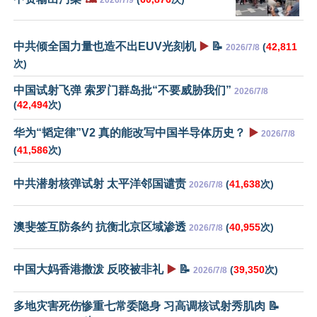
2026/7/9
中共倾全国力量也造不出EUV光刻机
▶️
📝
(
42,811
2026/7/8
次)
中国试射飞弹 索罗门群岛批“不要威胁我们”
2026/7/8
(
42,494
次)
华为“韬定律”V2 真的能改写中国半导体历史？
▶️
2026/7/8
(
41,586
次)
中共潜射核弹试射 太平洋邻国谴责
(
41,638
次)
2026/7/8
澳斐签互防条约 抗衡北京区域渗透
(
40,955
次)
2026/7/8
中国大妈香港撒泼 反咬被非礼
▶️
📝
(
39,350
次)
2026/7/8
多地灾害死伤惨重七常委隐身 习高调核试射秀肌肉 📝