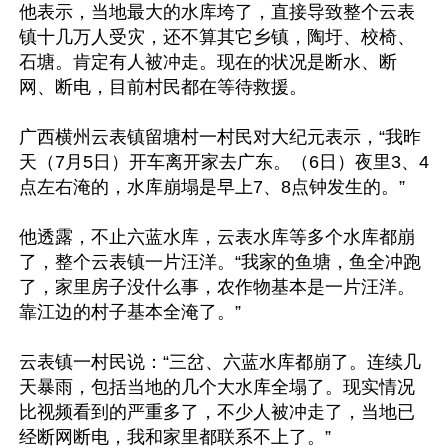
他表示，当地最大的水库垮了，直接导致整个云表
镇十几万人受灾，还不算其它乡镇，陶圩、校椅、
石塘。肯定有人被冲走。现在的状况是断水、断
网、断电，目前村民都在等待救援。

广西横州云表镇留塘村一村民对大纪元表示，“我昨
天（7月5日）开车离开家去广东。（6日）夜里3、4
点左右淹的，水库崩塌是早上7、8点钟发生的。”

他透露，不止六蓝水库，云表水库等多个水库都崩
了，整个云表镇一片汪洋。“我家的鱼塘，鱼全冲跑
了，家里房子没什么事，农作物基本是一片汪洋。
靠江边的村子基本全淹了。”

云表镇一村民说：“三岔、六蓝水库都崩了。连续几
天暴雨，包括当地的几个大水库全塌了。现实情况
比视频看到的严重多了，不少人被冲走了，当地已
经断网断电，我和家里都联系不上了。”
