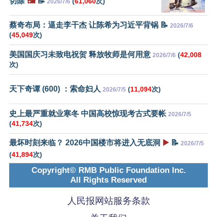
切除
🖼️
📝
(
61,060
次)
2026/7/6
蔡奇布局：逼走李干杰 让陈希为习近平背锅 📝
2026/7/6
(
45,049
次)
美国国庆习未致电祝贺 释放牧师是何用意
(
42,008
2026/7/6
次)
天下奇谭 (600) ：索命妇人
(
11,094
次)
2026/7/5
史上最严重就业寒冬 中国高校惊现考古式要帐
2026/7/5
(
41,734
次)
最坏时刻来临？ 2026中国楼市将进入无底洞
▶️
📝
2026/7/5
(
41,894
次)
Copyright© RMB Public Foundation Inc.
All Rights Reserved
人民报网站服务条款