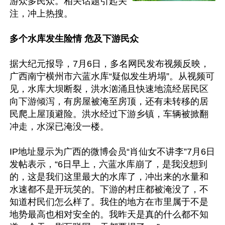
游众多民众。相关话题引起关
注，冲上热搜。

多个水库发生险情 危及下游民众
据大纪元报导，7月6日，多名网民发布视频反映，
广西南宁横州市六蓝水库“疑似发生坍塌”。从视频可
见，水库大坝断裂，洪水汹涌且快速地流经居民区
向下游倾泻，有房屋被淹至房顶，还有未转移的居
民爬上屋顶避险。洪水经过下游乡镇，车辆被掀翻
冲走，水深已淹没一楼。

IP地址显示为广西的微博会员“肖仙女不讲李”7月6日
发帖表示，“6日早上，六蓝水库崩了，是我没想到
的，这是我们这里最大的水库了，冲出来的水量和
水速都不是开玩笑的。下游的村庄都被淹没了，不
知道村民们怎么样了。我住的地方在市里属于不是
地势最高也相对安全的。我昨天是真的什么都不知