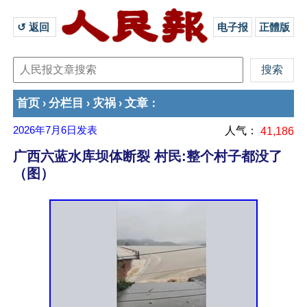
↺ 返回 
电子报
正體版
首页
分栏目
灾祸
文章
›
›
›
：
2026年7月6日
发表
人气：
41,186
广西六蓝水库坝体断裂 村民:整个村子都没了
（图）