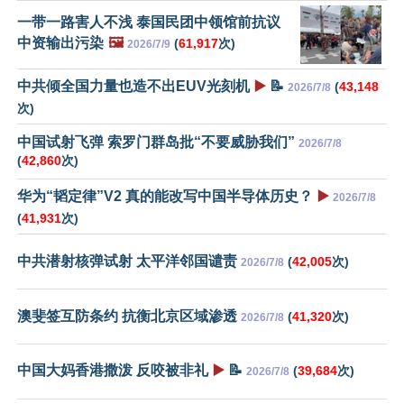
一带一路害人不浅 泰国民团中领馆前抗议
中资输出污染
🖼️
(
61,917
次)
2026/7/9
中共倾全国力量也造不出EUV光刻机
▶️
📝
(
43,148
2026/7/8
次)
中国试射飞弹 索罗门群岛批“不要威胁我们”
2026/7/8
(
42,860
次)
华为“韬定律”V2 真的能改写中国半导体历史？
▶️
2026/7/8
(
41,931
次)
中共潜射核弹试射 太平洋邻国谴责
(
42,005
次)
2026/7/8
澳斐签互防条约 抗衡北京区域渗透
(
41,320
次)
2026/7/8
中国大妈香港撒泼 反咬被非礼
▶️
📝
(
39,684
次)
2026/7/8