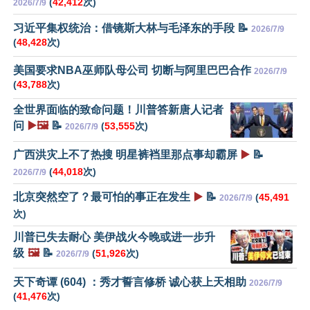
(
42,412
次)
2026/7/9
习近平集权统治：借镜斯大林与毛泽东的手段 📝
2026/7/9
(
48,428
次)
美国要求NBA巫师队母公司 切断与阿里巴巴合作
2026/7/9
(
43,788
次)
全世界面临的致命问题！川普答新唐人记者
问
▶️🖼️
📝
(
53,555
次)
2026/7/9
广西洪灾上不了热搜 明星裤裆里那点事却霸屏
▶️
📝
(
44,018
次)
2026/7/9
北京突然空了？最可怕的事正在发生
▶️
📝
(
45,491
2026/7/9
次)
川普已失去耐心 美伊战火今晚或进一步升
级
🖼️
📝
(
51,926
次)
2026/7/9
天下奇谭 (604) ：秀才誓言修桥 诚心获上天相助
2026/7/9
(
41,476
次)