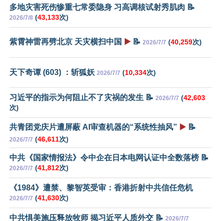
多地灾害死伤惨重七常委隐身 习高调核试射秀肌肉 📝
(
43,133
次)
2026/7/8
紫霄神雷再劈北京 天灾横扫中国
▶️
📝
(
40,259
次)
2026/7/7
天下奇谭 (603) ：斩狐妖
(
10,334
次)
2026/7/7
习近平的指示为何阻止不了灾祸的发生 📝
(
42,603
2026/7/7
次)
共青团党庆片遭屏蔽 AI审查机器的“系统性抽风”
▶️
📝
(
46,611
次)
2026/7/7
中共《国家情报法》令中企在日本电网认证中全数落榜 📝
(
41,812
次)
2026/7/7
《1984》遭禁、黎智英受审：香港折射中共信任危机
(
41,630
次)
2026/7/7
中共惧美施压释放牧师 揭习近平人质外交 📝
2026/7/7