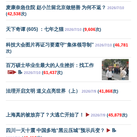
麦康奈急住院 赵小兰留北京做慈善 为何不返？
2026/7/10
(
42,538
次)
天下奇谭 (605) ：七年之猫
(
9,606
次)
2026/7/10
科技大会图片再证习要遵守“集体领导制”
(
46,781
2026/7/10
次)
百万硕士毕业生最大的人生挫折：找工作
🖼️▶️
📝
(
61,437
次)
2026/7/10
法理开启文明 道义点亮世界（上）
(
41,868
次)
2026/7/9
上海真的被放弃了？大逃亡开始了！
▶️
(
45,879
次)
2026/7/9
四川一天十震 中国多地“黑云压城”预示兵变？
▶️
📝