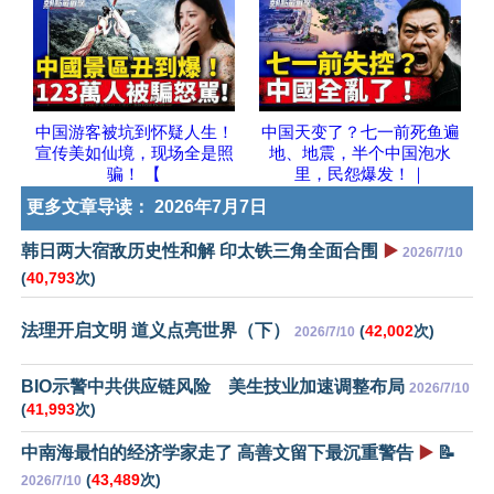
中国游客被坑到怀疑人生！
中国天变了？七一前死鱼遍
宣传美如仙境，现场全是照
地、地震，半个中国泡水
骗！ 【
里，民怨爆发！｜
更多文章导读：
2026年7月7日
韩日两大宿敌历史性和解 印太铁三角全面合围
▶️
2026/7/10
(
40,793
次)
法理开启文明 道义点亮世界（下）
(
42,002
次)
2026/7/10
BIO示警中共供应链风险 美生技业加速调整布局
2026/7/10
(
41,993
次)
中南海最怕的经济学家走了 高善文留下最沉重警告
▶️
📝
(
43,489
次)
2026/7/10