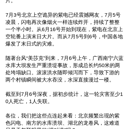
片。

7月3号北京上空诡异的紫电已经震撼网友，7月5号
凌晨，闪电再次像烟火一样连续炸开，持续了整整
一个半小时。从6月16号开始到现在，紫电在北京上
空轮番上演末日大片。而从7月5号到6号，中国各地
爆发了末日式的灾难。

随著台风“美莎克”到来，7月6号上午，广西南宁六蓝
水库大坝发生严重溃堤事故，形成总长约50米的两
处垮塌缺口。滚滚洪水随即倾泻而下，导致下游的
两个村镇瞬间被大水吞没，水深直接漫过一楼。

截至到7月6号深夜，据初步统计，这一轮灾害至少1
0人死亡，1人失联。

各位，我们把这些点连起来看：北京频繁出现的紫
色闪电、南方的水库溃坝、湖北的龙卷风，这难道