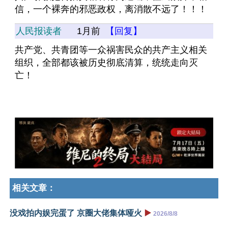
信，一个裸奔的邪恶政权，离消散不远了！！！
人民报读者
1月前
【回复】
共产党、共青团等一众祸害民众的共产主义相关
组织，全部都该被历史彻底清算，统统走向灭
亡！
相关文章：
没戏拍内娱完蛋了 京圈大佬集体哑火
▶️
2026/8/8