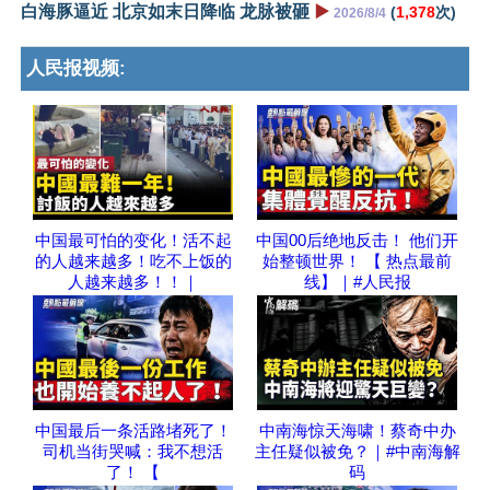
白海豚逼近 北京如末日降临 龙脉被砸
▶️
(
1,378
次)
2026/8/4
人民报视频:
中国最可怕的变化！活不起
中国00后绝地反击！ 他们开
的人越来越多！吃不上饭的
始整顿世界！ 【 热点最前
人越来越多！！｜
线】｜#人民报
中国最后一条活路堵死了！
中南海惊天海啸！蔡奇中办
司机当街哭喊：我不想活
主任疑似被免？｜#中南海解
了！ 【
码