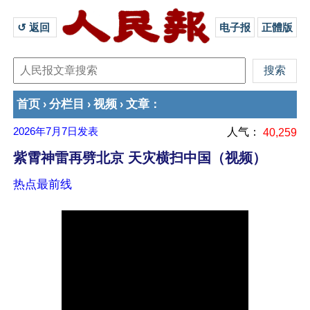
↺ 返回 
电子报
正體版
首页
分栏目
视频
文章
›
›
›
：
2026年7月7日
发表
人气：
40,259
紫霄神雷再劈北京 天灾横扫中国（视频）
热点最前线