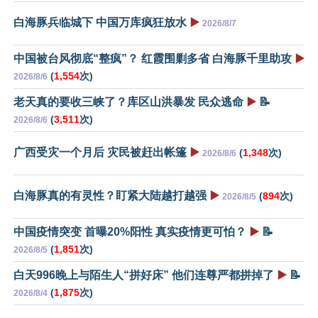
白海豚兵临城下 中国万库疯狂放水
▶️
2026/8/7
中国被台风彻底“整疯”？ 红霞围剿多省 白海豚千里助攻
▶️
(
1,554
次)
2026/8/6
老天真的要收三峡了？库区山洪暴发 民众逃命
▶️
📝
(
3,511
次)
2026/8/6
广西受灾一个月后 灾民被赶出帐篷
▶️
(
1,348
次)
2026/8/6
白海豚真的有灵性？盯紧大陆越打越强
▶️
(
894
次)
2026/8/5
中国疫情突变 首曝20%阳性 真实疫情更可怕？
▶️
📝
(
1,851
次)
2026/8/5
白天996晚上与陌生人“拼好床” 他们连尊严都拼掉了
▶️
📝
(
1,875
次)
2026/8/4