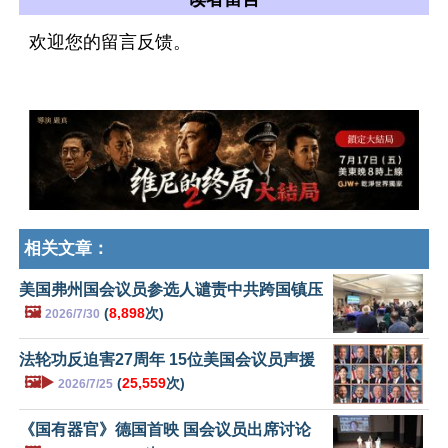
欢迎您的留言反馈。
相关文章：
美国弗州国会议员参选人谴责中共跨国镇压
🖼️
(
8,898
次)
2026/7/30
法轮功反迫害27周年 15位美国会议员声援
🖼️▶️
(
25,559
次)
2026/7/25
《国有器官》德国首映 国会议员出席讨论