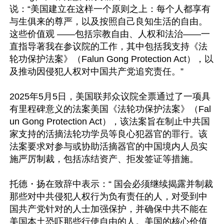
说：“美国建立在这样一个原则之上：每个人都享有
与生俱来的尊严，以及按照自己良知生活的自由。
这些价值观 ——包括宗教自由、人权和法治——一
直指导著我在参议院的工作，其中包括我支持《法
轮功保护法案》（Falun Gong Protection Act），以
及推动因侵犯人权对中国共产党追究责任。”

2025年5月5日，美国联邦众议院全票通过了一项具
有里程碑意义的法案美国《法轮功保护法案》（Fal
un Gong Protection Act），该法案旨在制止中共国
家支持的活摘法轮功学员等良心犯器官的罪行。该
法案要求对参与或协助活摘器官的中国境内人员实
施严厉制裁，包括冻结资产、拒发签证等措施。

托德・扬在致辞中表示：“ 国会必须继续揭露并制裁
那些对中共侵犯人权行为负有责任的人，对受到中
国共产党针对的人士加强保护，并确保中共不能在
美国本土恐吓那些行使自由的人。美国的核心价值