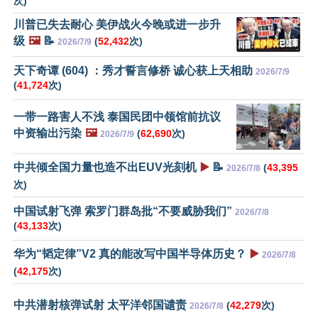
次)
川普已失去耐心 美伊战火今晚或进一步升
级
🖼️
📝
(
52,432
次)
2026/7/9
天下奇谭 (604) ：秀才誓言修桥 诚心获上天相助
2026/7/9
(
41,724
次)
一带一路害人不浅 泰国民团中领馆前抗议
中资输出污染
🖼️
(
62,690
次)
2026/7/9
中共倾全国力量也造不出EUV光刻机
▶️
📝
(
43,395
2026/7/8
次)
中国试射飞弹 索罗门群岛批“不要威胁我们”
2026/7/8
(
43,133
次)
华为“韬定律”V2 真的能改写中国半导体历史？
▶️
2026/7/8
(
42,175
次)
中共潜射核弹试射 太平洋邻国谴责
(
42,279
次)
2026/7/8