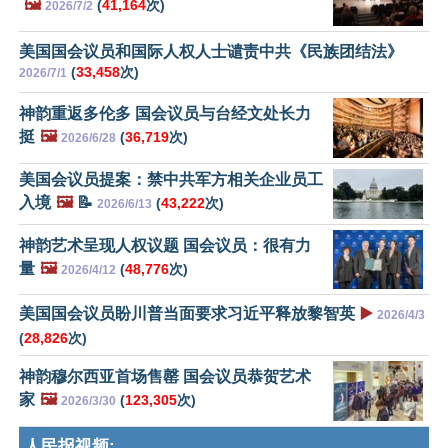
🖼️
(
41,164
次)
2026/7/2
美国国会议员和国际人权人士谴责中共《民族团结法》
(
33,458
次)
2026/7/1
神韵重返多伦多 国会议员与台经文处长力
挺
🖼️
(
36,719
次)
2026/6/28
美国会议员提案：禁中共军方相关企业员工
入境
🖼️
📝
(
43,222
次)
2026/6/13
神韵艺术呈现人权议题 国会议员：很有力
量
🖼️
(
48,776
次)
2026/4/12
美国国会议员盼川普当面要求习近平释放黎智英
▶️
2026/4/3
(
28,826
次)
神韵穆尔西亚首场售罄 国会议员恭贺艺术
家
🖼️
(
123,305
次)
2026/3/30
人民报视频: