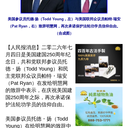
美国参议员托德·扬（Todd Young，左）与美国联邦众议员帕特·瑞安
（Pat Ryan，右）致辞明慧网，再次承诺保护法轮功学员信仰自由。
（合成图）
【人民报消息】二零二六年七
月四日是美国建国250周年纪
念日，共和党联邦参议员托
德・扬（Todd Young）和民
主党联邦众议员帕特・瑞安
（Pat Ryan）在发给明慧网
的致辞中表示，在庆祝美国建
国250周年之际，再次承诺保
护法轮功学员的信仰自由。

美国参议员托德・扬（Todd 
Young）在给明慧网的致辞中