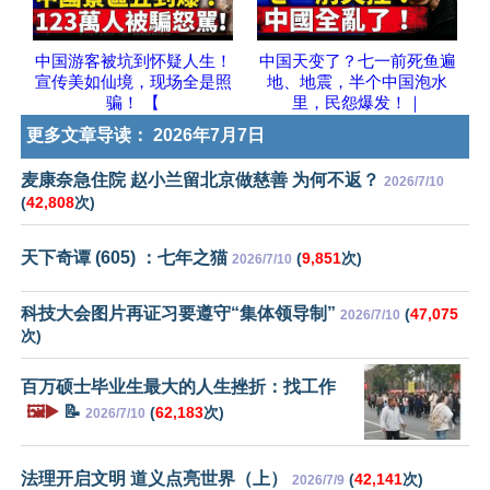
中国游客被坑到怀疑人生！
中国天变了？七一前死鱼遍
宣传美如仙境，现场全是照
地、地震，半个中国泡水
骗！ 【
里，民怨爆发！｜
更多文章导读：
2026年7月7日
麦康奈急住院 赵小兰留北京做慈善 为何不返？
2026/7/10
(
42,808
次)
天下奇谭 (605) ：七年之猫
(
9,851
次)
2026/7/10
科技大会图片再证习要遵守“集体领导制”
(
47,075
2026/7/10
次)
百万硕士毕业生最大的人生挫折：找工作
🖼️▶️
📝
(
62,183
次)
2026/7/10
法理开启文明 道义点亮世界（上）
(
42,141
次)
2026/7/9