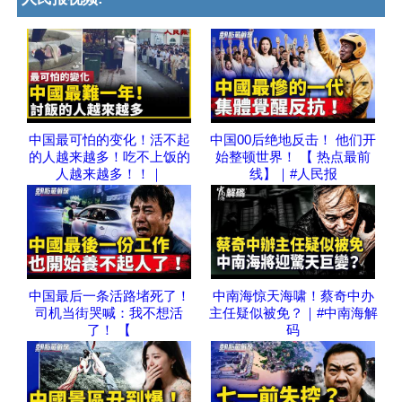
中国最可怕的变化！活不起
中国00后绝地反击！ 他们开
的人越来越多！吃不上饭的
始整顿世界！ 【 热点最前
人越来越多！！｜
线】｜#人民报
中国最后一条活路堵死了！
中南海惊天海啸！蔡奇中办
司机当街哭喊：我不想活
主任疑似被免？｜#中南海解
了！ 【
码