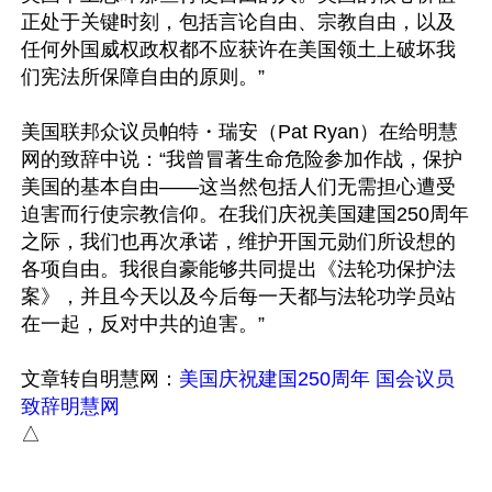
正处于关键时刻，包括言论自由、宗教自由，以及
任何外国威权政权都不应获许在美国领土上破坏我
们宪法所保障自由的原则。”

美国联邦众议员帕特・瑞安（Pat Ryan）在给明慧
网的致辞中说：“我曾冒著生命危险参加作战，保护
美国的基本自由——这当然包括人们无需担心遭受
迫害而行使宗教信仰。在我们庆祝美国建国250周年
之际，我们也再次承诺，维护开国元勋们所设想的
各项自由。我很自豪能够共同提出《法轮功保护法
案》，并且今天以及今后每一天都与法轮功学员站
在一起，反对中共的迫害。”

文章转自明慧网：
美国庆祝建国250周年 国会议员
致辞明慧网