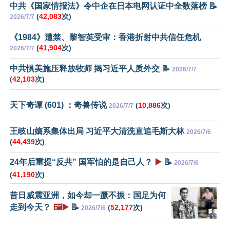
中共《国家情报法》令中企在日本电网认证中全数落榜 📝
(
42,083
次)
2026/7/7
《1984》遭禁、黎智英受审：香港折射中共信任危机
(
41,904
次)
2026/7/7
中共惧美施压释放牧师 揭习近平人质外交 📝
2026/7/7
(
42,103
次)
天下奇谭 (601) ：奇兽传说
(
10,886
次)
2026/7/7
王岐山嫡系集体出局 习近平大清洗直追毛斯大林
2026/7/6
(
44,439
次)
24年后重提“反共” 国军怕的是自己人？
▶️
📝
2026/7/6
(
41,190
次)
昔日威震亚洲，如今却一蹶不振：国足为何
走到今天？
🖼️▶️
📝
(
52,177
次)
2026/7/6