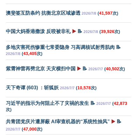
澳斐签互防条约 抗衡北京区域渗透
(
41,597
次)
2026/7/8
中国大妈香港撒泼 反咬被非礼
▶️
📝
(
39,926
次)
2026/7/8
多地灾害死伤惨重七常委隐身 习高调核试射秀肌肉 📝
(
43,405
次)
2026/7/8
紫霄神雷再劈北京 天灾横扫中国
▶️
📝
(
40,502
次)
2026/7/7
天下奇谭 (603) ：斩狐妖
(
10,578
次)
2026/7/7
习近平的指示为何阻止不了灾祸的发生 📝
(
42,873
2026/7/7
次)
共青团党庆片遭屏蔽 AI审查机器的“系统性抽风”
▶️
📝
(
47,000
次)
2026/7/7