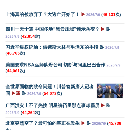
上海真的被放弃了？大逃亡开始了！
▶️
(
46,131
次)
2026/7/9
四川一天十震 中国多地“黑云压城”预示兵变？
▶️
📝
(
42,654
次)
2026/7/9
习近平集权统治：借镜斯大林与毛泽东的手段 📝
2026/7/9
(
48,765
次)
美国要求NBA巫师队母公司 切断与阿里巴巴合作
2026/7/9
(
44,061
次)
全世界面临的致命问题！川普答新唐人记者
问
▶️🖼️
📝
(
54,073
次)
2026/7/9
广西洪灾上不了热搜 明星裤裆里那点事却霸屏
▶️
📝
(
44,264
次)
2026/7/9
北京突然空了？最可怕的事正在发生
▶️
📝
(
45,738
2026/7/9