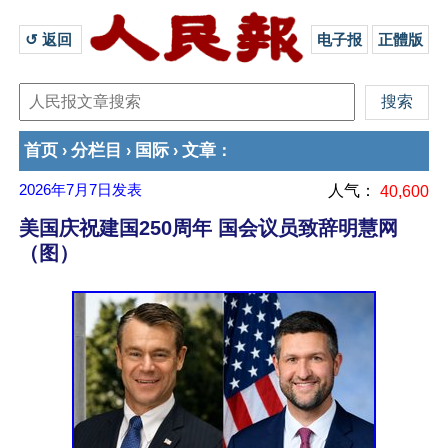
↺ 返回 
电子报
正體版
首页
分栏目
国际
文章
›
›
›
：
2026年7月7日
发表
人气：
40,600
美国庆祝建国250周年 国会议员致辞明慧网
（图）