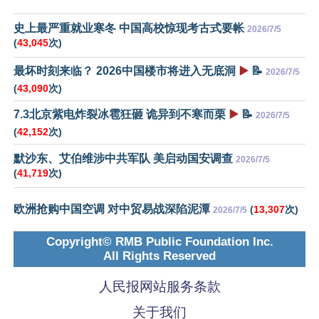
史上最严重就业寒冬 中国高校惊现考古式要帐
2026/7/5
(
43,045
次)
最坏时刻来临？ 2026中国楼市将进入无底洞
▶️
📝
2026/7/5
(
43,090
次)
7.3北京紫电炸裂冰雹狂砸 诡异到不寒而栗
▶️
📝
2026/7/5
(
42,152
次)
默沙东、艾伯维涉中共军队 美启动国安调查
2026/7/5
(
41,719
次)
欧洲抢购中国空调 对中贸易战深陷泥潭
(
13,307
次)
2026/7/5
Copyright© RMB Public Foundation Inc.
All Rights Reserved
人民报网站服务条款
关于我们