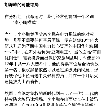
胡海峰的可能结局
在分析红二代命运时，我们经常会聼到一个名词
——“李小鹏模式”。

当年，李小鹏凭借父亲李鹏在电力系统的绝对权
势，几乎不需要任何基层历练，便在短短10年内火
箭式升迁为垄断中国电力核心资产的中国华能集团
“一把手”，在海外被称为“亚洲电王”。当他面临“商而
优则仕”，需要挺身而出保护家族利益时，即便是20
12年中共十八大选举中，他的得票率位居全场倒数
第一名，极权黑箱依然可以通过操纵党内民意，强
行硬保他上位当选中央候补委员，并在一个月后火
速提拔为山西省长。

然而，当绝对集权的新时代到来，老一代红二代的
特权防火墙迅速坍塌。李小鹏在山西省长任上被迅
速调离，自2016年9月起进京接任交通运输部部长。
