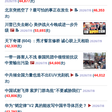
(
44,877
次)
2026/7/9
北京突然空了？最可怕的事正在发生
▶️
📝
(
46,353
2026/7/9
次)
川普已失去耐心 美伊战火今晚或进一步升
级
🖼️
📝
(
53,693
次)
2026/7/9
天下奇谭 (604) ：秀才誓言修桥 诚心获上天相助
2026/7/9
(
42,339
次)
一带一路害人不浅 泰国民团中领馆前抗议
中资输出污染
🖼️
(
64,600
次)
2026/7/9
中共倾全国力量也造不出EUV光刻机
▶️
📝
(
44,012
2026/7/8
次)
中国试射飞弹 索罗门群岛批“不要威胁我们”
2026/7/8
(
43,806
次)
华为“韬定律”V2 真的能改写中国半导体历史？
▶️
2026/7/8
(
42,793
次)