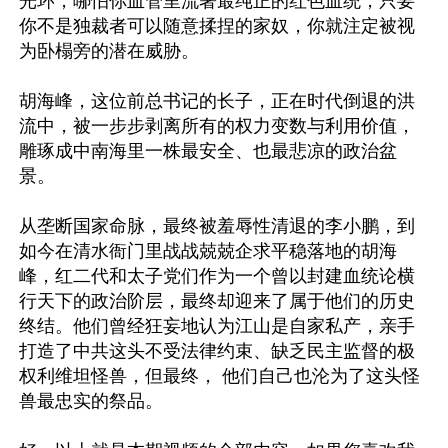
光环，哪怕你血管里流著最纯正的红色血统，只要
你不是独裁者可以随意揉捏的家奴，你就注定被视
为卧榻旁的潜在威胁。

胡海峰，这位前总书记的长子，正在时代倒退的洪
流中，被一步步剥离所有的权力变数与利用价值，
雕琢成中南海里一株最安全、也最悲凉的政治盆
景。

从垄断国家命脉，最终被羞辱性清退的李小鹏，到
如今在清水衙门里战战兢兢企求平稳落地的胡海
峰，红二代和太子党们作为一个曾以封建血统论横
行天下的政治阶层，最终却迎来了属于他们的历史
终结。他们曾经狂妄地认为江山是自家私产，亲手
打造了中共这头不受法律约束、缺乏民主监督的极
权利维坦怪兽，但最终， 他们自己也沦为了这头怪
兽最忠实的祭品。
