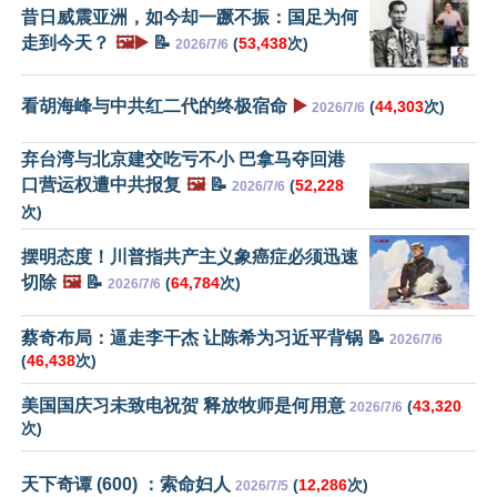
昔日威震亚洲，如今却一蹶不振：国足为何
走到今天？
🖼️▶️
📝
(
53,438
次)
2026/7/6
看胡海峰与中共红二代的终极宿命
▶️
(
44,303
次)
2026/7/6
弃台湾与北京建交吃亏不小 巴拿马夺回港
口营运权遭中共报复
🖼️
📝
(
52,228
2026/7/6
次)
摆明态度！川普指共产主义象癌症必须迅速
切除
🖼️
📝
(
64,784
次)
2026/7/6
蔡奇布局：逼走李干杰 让陈希为习近平背锅 📝
2026/7/6
(
46,438
次)
美国国庆习未致电祝贺 释放牧师是何用意
(
43,320
2026/7/6
次)
天下奇谭 (600) ：索命妇人
(
12,286
次)
2026/7/5