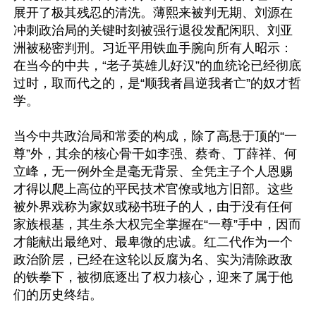
展开了极其残忍的清洗。薄熙来被判无期、刘源在
冲刺政治局的关键时刻被强行退役发配闲职、刘亚
洲被秘密判刑。习近平用铁血手腕向所有人昭示：
在当今的中共，“老子英雄儿好汉”的血统论已经彻底
过时，取而代之的，是“顺我者昌逆我者亡”的奴才哲
学。

当今中共政治局和常委的构成，除了高悬于顶的“一
尊”外，其余的核心骨干如李强、蔡奇、丁薛祥、何
立峰，无一例外全是毫无背景、全凭主子个人恩赐
才得以爬上高位的平民技术官僚或地方旧部。这些
被外界戏称为家奴或秘书班子的人，由于没有任何
家族根基，其生杀大权完全掌握在“一尊”手中，因而
才能献出最绝对、最卑微的忠诚。红二代作为一个
政治阶层，已经在这轮以反腐为名、实为清除政敌
的铁拳下，被彻底逐出了权力核心，迎来了属于他
们的历史终结。
