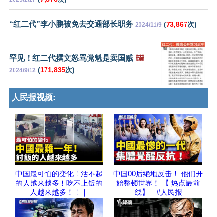
2025/2/27
“红二代”李小鹏被免去交通部长职务
(
73,867
次)
2024/11/9
罕见！红二代撰文怒骂党魁是卖国贼
🖼️
(
171,835
次)
2024/9/12
人民报视频:
中国最可怕的变化！活不起
中国00后绝地反击！ 他们开
的人越来越多！吃不上饭的
始整顿世界！ 【 热点最前
人越来越多！！｜
线】｜#人民报