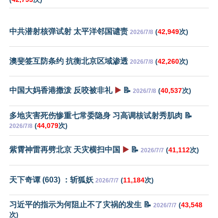
中共潜射核弹试射 太平洋邻国谴责
(
42,949
次)
2026/7/8
澳斐签互防条约 抗衡北京区域渗透
(
42,260
次)
2026/7/8
中国大妈香港撒泼 反咬被非礼
▶️
📝
(
40,537
次)
2026/7/8
多地灾害死伤惨重七常委隐身 习高调核试射秀肌肉 📝
(
44,079
次)
2026/7/8
紫霄神雷再劈北京 天灾横扫中国
▶️
📝
(
41,112
次)
2026/7/7
天下奇谭 (603) ：斩狐妖
(
11,184
次)
2026/7/7
习近平的指示为何阻止不了灾祸的发生 📝
(
43,548
2026/7/7
次)