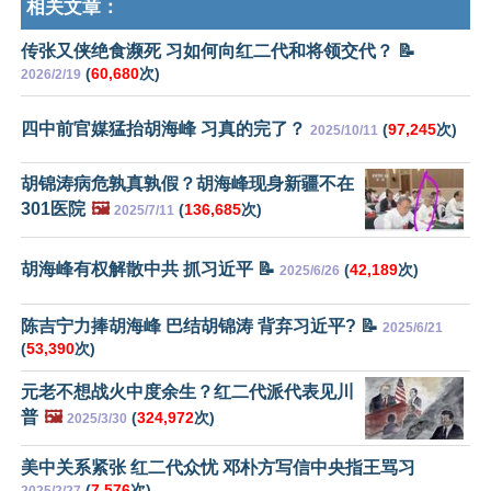
相关文章：
传张又侠绝食濒死 习如何向红二代和将领交代？ 📝
(
60,680
次)
2026/2/19
四中前官媒猛抬胡海峰 习真的完了？
(
97,245
次)
2025/10/11
胡锦涛病危孰真孰假？胡海峰现身新疆不在
301医院
🖼️
(
136,685
次)
2025/7/11
胡海峰有权解散中共 抓习近平 📝
(
42,189
次)
2025/6/26
陈吉宁力捧胡海峰 巴结胡锦涛 背弃习近平? 📝
2025/6/21
(
53,390
次)
元老不想战火中度余生？红二代派代表见川
普
🖼️
(
324,972
次)
2025/3/30
美中关系紧张 红二代众忧 邓朴方写信中央指王骂习
(
7,576
次)