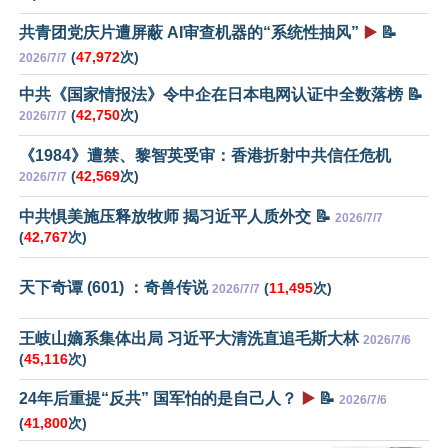
共青团党庆片遭屏蔽 AI审查机器的“系统性抽风”
▶️
📝
(
47,972
次)
2026/7/7
中共《国家情报法》令中企在日本电网认证中全数落榜 📝
(
42,750
次)
2026/7/7
《1984》遭禁、黎智英受审：香港折射中共信任危机
(
42,569
次)
2026/7/7
中共惧美施压释放牧师 揭习近平人质外交 📝
2026/7/7
(
42,767
次)
天下奇谭 (601) ：奇兽传说
(
11,495
次)
2026/7/7
王岐山嫡系集体出局 习近平大清洗直追毛斯大林
2026/7/6
(
45,116
次)
24年后重提“反共” 国军怕的是自己人？
▶️
📝
2026/7/6
(
41,800
次)