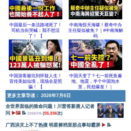
中国最后一条活路堵死了！
中南海惊天海啸！蔡奇中办
司机当街哭喊：我不想活
主任疑似被免？｜#中南海解
了！ 【
码
中国游客被坑到怀疑人生！
中国天变了？七一前死鱼遍
宣传美如仙境，现场全是照
地、地震，半个中国泡水
骗！ 【
里，民怨爆发！｜
更多文章导读：
2026年7月6日
全世界面临的致命问题！川普答新唐人记者
问
▶️🖼️
📝
(
55,336
次)
2026/7/9
广西洪灾上不了热搜 明星裤裆里那点事却霸屏
▶️
📝