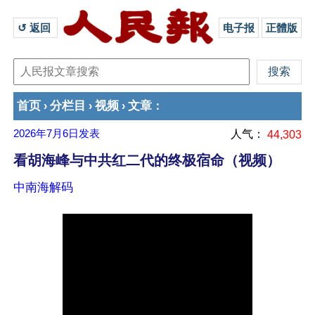
↺ 返回 
电子报
正體版
首页
分栏目
视频
文章
›
›
›
：
2026年7月6日
发表
人气：
44,303
看胡海峰与中共红二代的终极宿命（视频）
中南海解码