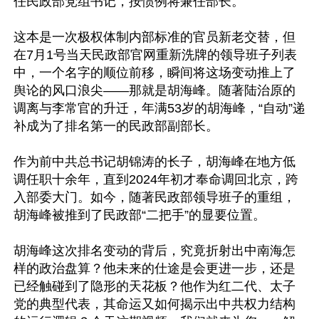
任民政部党组书记，按惯例将兼任部长。

这本是一次极权体制内部标准的官员新老交替，但
在7月1号当天民政部官网重新洗牌的领导班子列表
中，一个名字的顺位前移，瞬间将这场变动推上了
舆论的风口浪尖——那就是胡海峰。随著陆治原的
调离与李常官的升迁，年满53岁的胡海峰，“自动”递
补成为了排名第一的民政部副部长。

作为前中共总书记胡锦涛的长子，胡海峰在地方低
调任职十余年，直到2024年初才奉命调回北京，跨
入部委大门。如今，随著民政部领导班子的重组，
胡海峰被推到了民政部“二把手”的显要位置。

胡海峰这次排名变动的背后，究竟折射出中南海怎
样的政治盘算？他未来的仕途是会更进一步，还是
已经触碰到了隐形的天花板？他作为红二代、太子
党的典型代表，其命运又如何揭示出中共权力结构