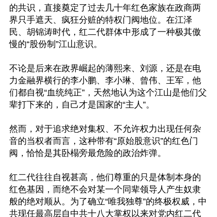
的共识，直接奠定了过去几十年红色家族在政商两
界只手遮天、疯狂分赃的特权门阀地位。在江泽
民、胡锦涛时代，红二代群体中形成了一种极其傲
慢的“股份制”江山意识。

不论是后来在政界崛起的薄熙来、刘源，还是在电
力金融界横行的李小鹏、李小琳、曾伟、王军，他
们都自视“血统纯正”，天然地认为这个江山是他们父
辈打下来的，自己才是国家的“主人”。

然而，对于追求绝对集权、不允许权力出现任何杂
音的当权者而言，这种带有“原始股意识”的红色门
阀，恰恰是其卧榻旁最危险的政治炸弹。

红二代往往自视甚高，他们尊重的只是体制本身的
红色基因，而绝不会对某一个同辈领导人产生奴隶
般的绝对顺从。为了确立“唯我独尊”的终极权威，中
共现任最高层自中共十八大掌权以来对党内红二代