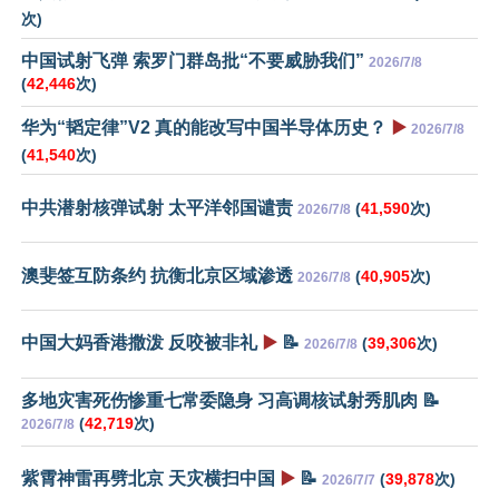
次)
中国试射飞弹 索罗门群岛批“不要威胁我们”
2026/7/8
(
42,446
次)
华为“韬定律”V2 真的能改写中国半导体历史？
▶️
2026/7/8
(
41,540
次)
中共潜射核弹试射 太平洋邻国谴责
(
41,590
次)
2026/7/8
澳斐签互防条约 抗衡北京区域渗透
(
40,905
次)
2026/7/8
中国大妈香港撒泼 反咬被非礼
▶️
📝
(
39,306
次)
2026/7/8
多地灾害死伤惨重七常委隐身 习高调核试射秀肌肉 📝
(
42,719
次)
2026/7/8
紫霄神雷再劈北京 天灾横扫中国
▶️
📝
(
39,878
次)
2026/7/7