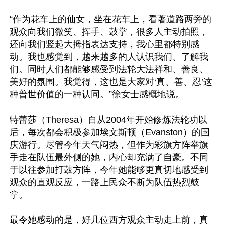
“作为花车上的仙女，坐在花车上，看著道路两旁的
观众向我们微笑、挥手、鼓掌，很多人主动拍照，
还向我们竖起大拇指表达支持，我心里都特别感
动。我也感觉到，越来越多的人认识我们、了解我
们。同时人们都能够感受到法轮大法祥和、善良、
美好的氛围。我觉得，这也是大家对‘真、善、忍’这
种普世价值的一种认同。”徐女士感概地说。

特蕾莎（Theresa）自从2004年开始修炼法轮功以
后，每次都会积极参加埃文斯顿（Evanston）的国
庆游行。尽管今年天气闷热，但作为彩旗方阵举旗
手走在队伍最外侧的她，内心却充满了自豪。不同
于以往参加打鼓方阵，今年她能够更真切地感受到
观众的直观反应，一路上民众不断为队伍热烈鼓
掌。

最令她感动的是，好几位西方观众主动走上前，真