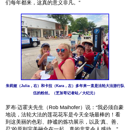
们每年都来，这真的意义非凡。”

朱莉娅（Julia，右）和卡拉（Kara，左）多年来一直是法轮大法游行队
伍的粉丝。（芝加哥记者站／大纪元）
罗布‧迈霍夫先生（Rob Maihofer）说：“我必须自豪
地说，法轮大法的莲花花车是今天全场最棒的！看
到这美丽的色彩、静谧的炼功展示，以及‘真、善、
忍’的原则完美融合在一起，真的非常令人感动。”
