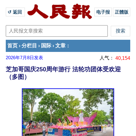
↺ 返回 
电子报
正體版
首页
分栏目
国际
文章
›
›
›
：
2026年7月8日
发表
人气：
40,154
芝加哥国庆250周年游行 法轮功团体受欢迎
（多图）