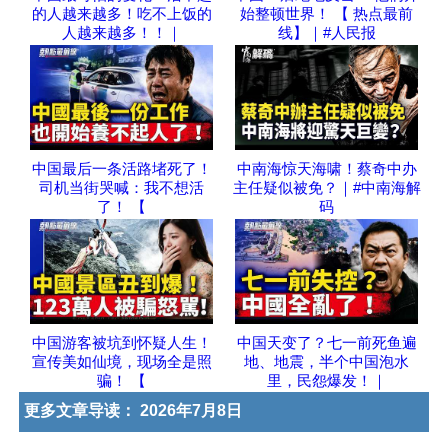
的人越来越多！吃不上饭的
始整顿世界！ 【 热点最前
人越来越多！！｜
线】｜#人民报
中国最后一条活路堵死了！
中南海惊天海啸！蔡奇中办
司机当街哭喊：我不想活
主任疑似被免？｜#中南海解
了！ 【
码
中国游客被坑到怀疑人生！
中国天变了？七一前死鱼遍
宣传美如仙境，现场全是照
地、地震，半个中国泡水
骗！ 【
里，民怨爆发！｜
更多文章导读：
2026年7月8日