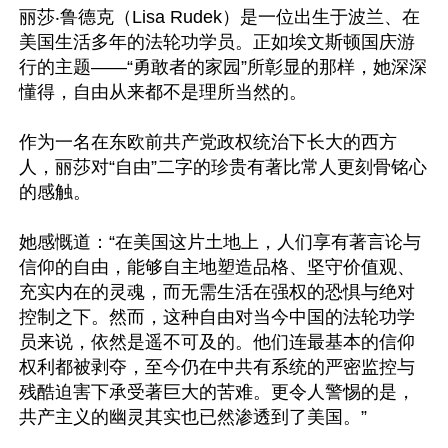
丽莎‧鲁德克（Lisa Rudek）是一位出生于波兰、在
美国生活多年的法轮功学员。正如埃文斯顿国庆游
行的主题——“勇敢者的家园”所彰显的那样，她深深
懂得，自由从来都不是理所当然的。

作为一名在东欧前共产党政权统治下长大的西方
人，丽莎对“自由”二字的珍贵有著比常人更刻骨铭心
的感触。

她感慨道：“在美国这片土地上，人们享有著言论与
信仰的自由，能够自主地塑造品格、坚守价值观、
充实内在的灵魂，而无需生活在强权的恐惧与绝对
控制之下。然而，这种自由对当今中国的法轮功学
员来说，依然是遥不可及的。他们连最基本的信仰
权利都被剥夺，至今仍在中共有系统的严密监控与
残酷迫害下承受著巨大的苦难。更令人警惕的是，
共产主义的幽灵其实也已然渗透到了美国。”
