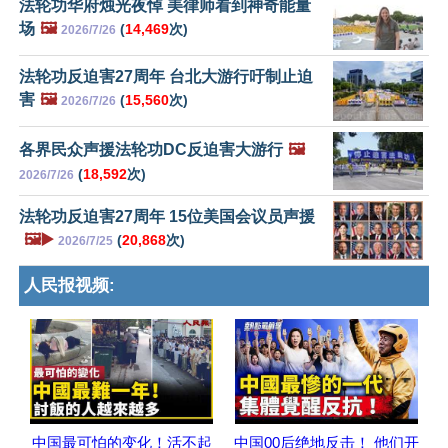
法轮功华府烛光夜悼 美律师看到神奇能量
场
🖼️
(
14,469
次)
2026/7/26
法轮功反迫害27周年 台北大游行吁制止迫
害
🖼️
(
15,560
次)
2026/7/26
各界民众声援法轮功DC反迫害大游行
🖼️
(
18,592
次)
2026/7/26
法轮功反迫害27周年 15位美国会议员声援
🖼️▶️
(
20,868
次)
2026/7/25
人民报视频:
中国最可怕的变化！活不起
中国00后绝地反击！ 他们开