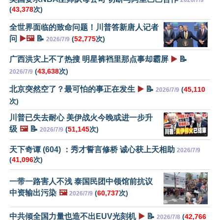
2026/7/9
(
43,378
次)
全世界面临的致命问题！川普答新唐人记者
问
▶️🖼️
📝
(
52,775
次)
2026/7/9
广西洪灾上不了热搜 明星裤裆里那点事却霸屏
▶️
📝
(
43,638
次)
2026/7/9
北京突然空了？最可怕的事正在发生
▶️
📝
(
45,110
2026/7/9
次)
川普已失去耐心 美伊战火今晚或进一步升
级
🖼️
📝
(
51,145
次)
2026/7/9
天下奇谭 (604) ：秀才誓言修桥 诚心获上天相助
2026/7/9
(
41,096
次)
一带一路害人不浅 泰国民团中领馆前抗议
中资输出污染
🖼️
(
60,737
次)
2026/7/9
中共倾全国力量也造不出EUV光刻机
▶️
📝
(
42,766
2026/7/8