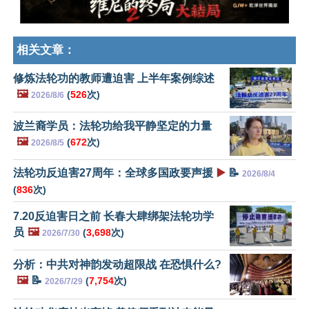
相关文章：
修炼法轮功的教师遭迫害 上半年案例综述
🖼️
(
526
次)
2026/8/6
波兰裔学员：法轮功给我平静坚定的力量
🖼️
(
672
次)
2026/8/5
法轮功反迫害27周年：全球多国政要声援
▶️
📝
2026/8/4
(
836
次)
7.20反迫害日之前 长春大肆绑架法轮功学
员
🖼️
(
3,698
次)
2026/7/30
分析：中共对神韵发动超限战 在恐惧什么?
🖼️
📝
(
7,754
次)
2026/7/29