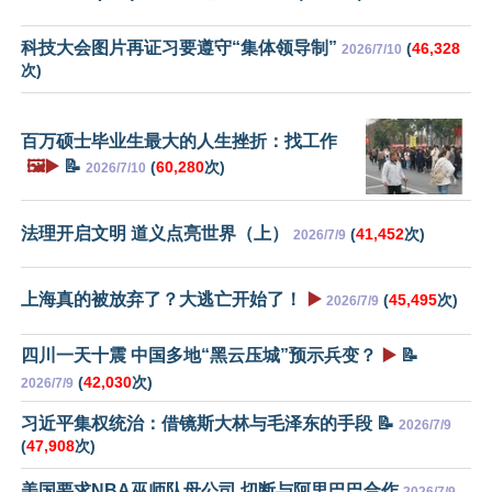
科技大会图片再证习要遵守“集体领导制”
(
46,328
2026/7/10
次)
百万硕士毕业生最大的人生挫折：找工作
🖼️▶️
📝
(
60,280
次)
2026/7/10
法理开启文明 道义点亮世界（上）
(
41,452
次)
2026/7/9
上海真的被放弃了？大逃亡开始了！
▶️
(
45,495
次)
2026/7/9
四川一天十震 中国多地“黑云压城”预示兵变？
▶️
📝
(
42,030
次)
2026/7/9
习近平集权统治：借镜斯大林与毛泽东的手段 📝
2026/7/9
(
47,908
次)
美国要求NBA巫师队母公司 切断与阿里巴巴合作