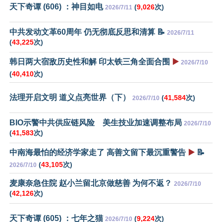
天下奇谭 (606) ：神目如电
(
9,026
次)
2026/7/11
中共发动文革60周年 仍无彻底反思和清算 📝
2026/7/11
(
43,225
次)
韩日两大宿敌历史性和解 印太铁三角全面合围
▶️
2026/7/10
(
40,410
次)
法理开启文明 道义点亮世界（下）
(
41,584
次)
2026/7/10
BIO示警中共供应链风险 美生技业加速调整布局
2026/7/10
(
41,583
次)
中南海最怕的经济学家走了 高善文留下最沉重警告
▶️
📝
(
43,105
次)
2026/7/10
麦康奈急住院 赵小兰留北京做慈善 为何不返？
2026/7/10
(
42,126
次)
天下奇谭 (605) ：七年之猫
(
9,224
次)
2026/7/10