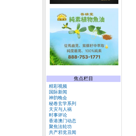
焦点栏目
精彩视频
国际新闻
神韵晚会
秘卷玄学系列
天灾与人祸
时事评论
香港澳门动态
聚焦法轮功
共产邪党丑闻