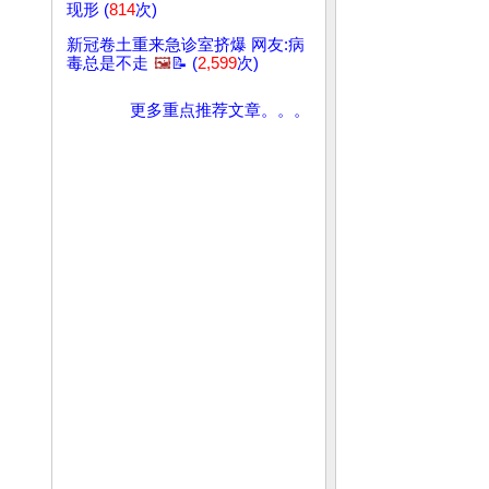
现形 (
814
次)
新冠卷土重来急诊室挤爆 网友:病
毒总是不走
🖼️
📝 (
2,599
次)
更多重点推荐文章。。。