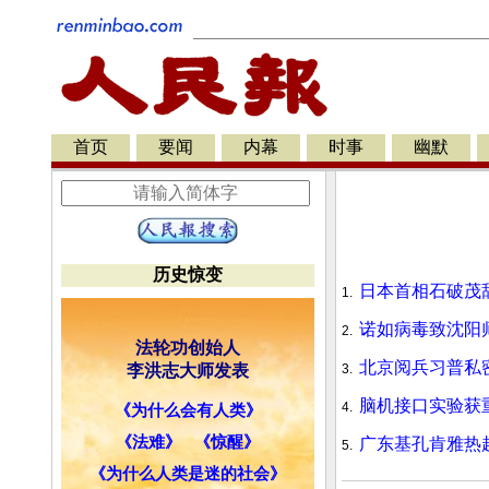
首页
要闻
内幕
时事
幽默
历史惊变
日本首相石破茂
1.
诺如病毒致沈阳
2.
法轮功创始人
北京阅兵习普私
李洪志大师发表
3.
脑机接口实验获
4.
《为什么会有人类》
《法难》
《惊醒》
广东基孔肯雅热超
5.
《为什么人类是迷的社会》