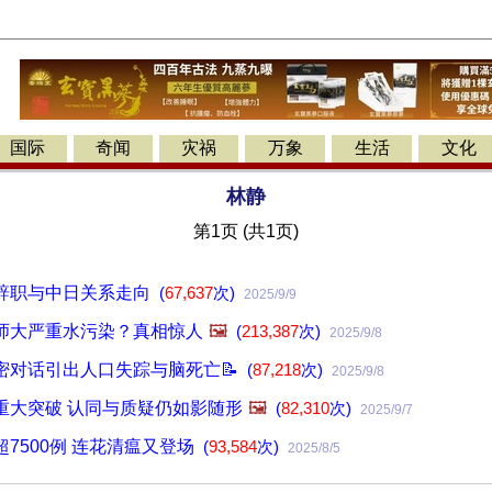
国际
奇闻
灾祸
万象
生活
文化
林静
第1页 (共1页)
辞职与中日关系走向
(
67,637
次)
2025/9/9
师大严重水污染？真相惊人
🖼️
(
213,387
次)
2025/9/8
密对话引出人口失踪与脑死亡📝
(
87,218
次)
2025/9/8
重大突破 认同与质疑仍如影随形
🖼️
(
82,310
次)
2025/9/7
7500例 连花清瘟又登场
(
93,584
次)
2025/8/5