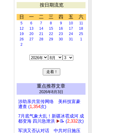
按日期流览
日
一
二
三
四
五
六
5
6
7
8
9
10
11
12
13
14
15
16
17
18
19
20
21
22
23
24
25
26
27
28
29
30
31
1
2
重点推荐文章
2026年8月3日
涉助亲共宣传网络 美科技富豪
遭查 (
1,354
次)
7月底气象大乱！新疆冰雹成河 成
都变海 四川急泄洪
▶️
📝 (
2,332
次)
军演又否认对话 中共对日施压