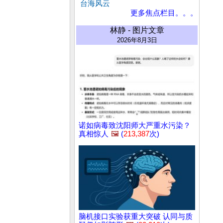
台海风云
更多焦点栏目。。。
林静 - 图片文章
2026年8月3日
诺如病毒致沈阳师大严重水污染？
真相惊人
🖼️
(
213,387
次)
脑机接口实验获重大突破 认同与质