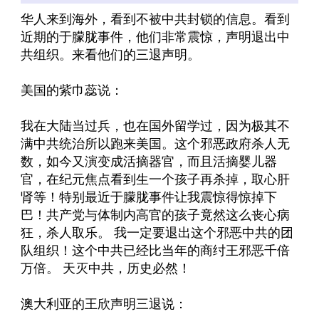
华人来到海外，看到不被中共封锁的信息。看到
近期的于朦胧事件，他们非常震惊，声明退出中
共组织。来看他们的三退声明。
美国的紫巾蕊说：
我在大陆当过兵，也在国外留学过，因为极其不
满中共统治所以跑来美国。这个邪恶政府杀人无
数，如今又演变成活摘器官，而且活摘婴儿器
官，在纪元焦点看到生一个孩子再杀掉，取心肝
肾等！特别最近于朦胧事件让我震惊得惊掉下
巴！共产党与体制内高官的孩子竟然这么丧心病
狂，杀人取乐。 我一定要退出这个邪恶中共的团
队组织！这个中共已经比当年的商纣王邪恶千倍
万倍。 天灭中共，历史必然！
澳大利亚的王欣声明三退说：