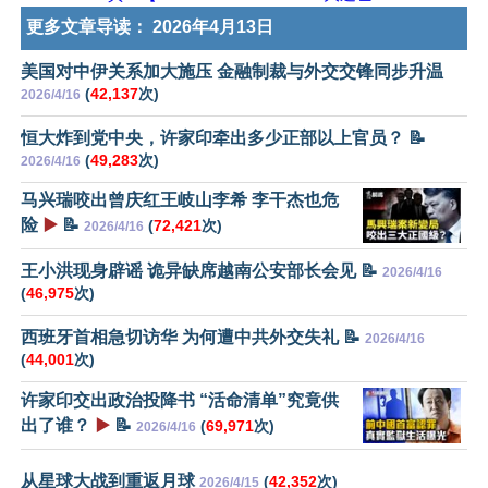
更多文章导读：
2026年4月13日
美国对中伊关系加大施压 金融制裁与外交交锋同步升温
(
42,137
次)
2026/4/16
恒大炸到党中央，许家印牵出多少正部以上官员？ 📝
(
49,283
次)
2026/4/16
马兴瑞咬出曾庆红王岐山李希 李干杰也危
险
▶️
📝
(
72,421
次)
2026/4/16
王小洪现身辟谣 诡异缺席越南公安部长会见 📝
2026/4/16
(
46,975
次)
西班牙首相急切访华 为何遭中共外交失礼 📝
2026/4/16
(
44,001
次)
许家印交出政治投降书 “活命清单”究竟供
出了谁？
▶️
📝
(
69,971
次)
2026/4/16
从星球大战到重返月球
(
42,352
次)
2026/4/15