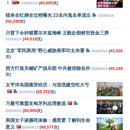
！
🖼️▶️
(
65,650
次)
2026/4/14
猎杀全红婵全过程曝光 22名内鬼名单流出 📝
2026/4/14
(
52,249
次)
川普下令封锁霍尔木兹海峡 王毅赴朝鲜安抚金三胖
(
44,518
次)
2026/4/14
北京“军民两用”野心威胁美军印太布署 📝
(
43,426
2026/4/14
次)
西方打造关键矿产俱乐部 中共被排除在外
(
45,169
2026/4/14
次)
太平洋岛国痛苦经历：与流氓建交吃大亏
🖼️
📝
(
65,372
次)
2026/4/14
习最可靠盟友匈牙利总理败选
🖼️
📝
(
60,900
次)
2026/4/13
美国女子谈濒死体验：感受爱 了解到生命
意义
🖼️
(
68,577
次)
2026/4/13