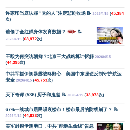
许家印当庭认罪 “党的人”注定悲剧收场 📝
(
45,384
2026/4/15
次)
谁偷了全红婵身体发育数据？
🖼️▶️
📝
(
68,972
次)
2026/4/15
王毅为何突访朝鲜？北京三大战略算计拆解
2026/4/15
(
44,395
次)
中共军援伊朗暴露战略野心 美国中东强硬反制守护航运
安全
(
45,753
次)
2026/4/15
天下奇谭 (536) 厨子和鬼差 📝
(
33,973
次)
2026/4/15
67%一线城市居民唱衰楼市！楼市最后的防线崩了？ 📝
(
44,933
次)
2026/4/14
美军封锁伊朗港口，中共“能源生命线”告急