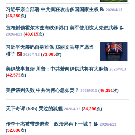
习近平亲自部署 中共疯狂攻击多国国家主权 📝
2026/4/13
(
46,280
次)
宣布封锁霍尔木兹海峡伊港口 美军使用惊人先进武器 📝
(
48,615
次)
2026/4/13
习近平无筹码自身难保 郑丽文丢尊严愿当
棋子
🖼️
(
73,065
次)
2026/4/13
美伊战事复杂 川普：中共若向伊供武将有大麻烦
2026/4/13
(
42,573
次)
美伊谈判失败 中共为何心急如焚？
(
46,391
次)
2026/4/13
天下奇谭 (535) 哭泣的狐貍
(
34,296
次)
2026/4/13
传李干杰被带走调查 政治局再下一城？ 📝
2026/4/13
(
52,036
次)