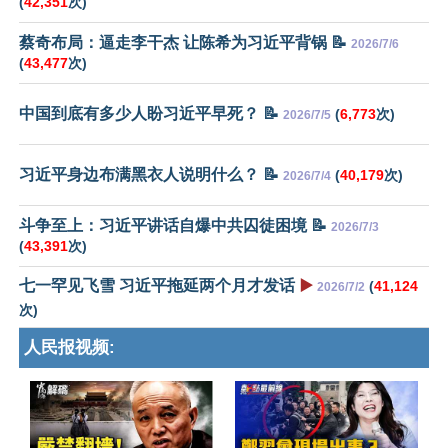
(
42,351
次)
蔡奇布局：逼走李干杰 让陈希为习近平背锅 📝
2026/7/6
(
43,477
次)
中国到底有多少人盼习近平早死？ 📝
(
6,773
次)
2026/7/5
习近平身边布满黑衣人说明什么？ 📝
(
40,179
次)
2026/7/4
斗争至上：习近平讲话自爆中共囚徒困境 📝
2026/7/3
(
43,391
次)
七一罕见飞雪 习近平拖延两个月才发话
▶️
(
41,124
2026/7/2
次)
人民报视频: