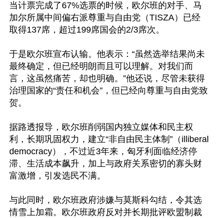
当计票完成了67%选票的时候，欧尔班的对手、马
加尔所属中间偏右派尊重与自由党（TISZA）已经
取得137席，超过199席国会的2/3席次。

于是欧尔班宣布认输。他表示：“虽然选举结果尚未
最终确定，但已经明朗而且可以理解。对我们而
言，这虽然痛苦，却也明确。”他还说，尽管未获得
治理国家的“责任和机会”，但已经向尊重与自由党致
贺。

据路透报导，欧尔班削弱国内独立媒体和民主权
利，长期巩固权力，建立“非自由民主体制”（illiberal 
democracy），不过近3年来，匈牙利面临经济停
滞、生活成本飙升，加上与政府关系密切的寡头财
富激增，引发选民不满。

与此同时，欧尔班政府涉嫌与莫斯科勾结，令其选
情雪上加霜。欧尔班政府反对并长期批评欧盟制裁