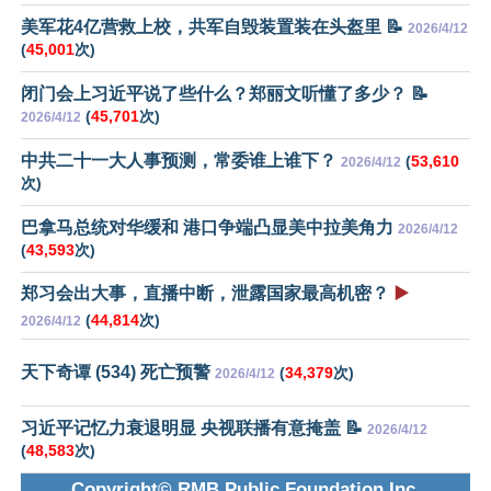
美军花4亿营救上校，共军自毁装置装在头盔里 📝
2026/4/12
(
45,001
次)
闭门会上习近平说了些什么？郑丽文听懂了多少？ 📝
(
45,701
次)
2026/4/12
中共二十一大人事预测，常委谁上谁下？
(
53,610
2026/4/12
次)
巴拿马总统对华缓和 港口争端凸显美中拉美角力
2026/4/12
(
43,593
次)
郑习会出大事，直播中断，泄露国家最高机密？
▶️
(
44,814
次)
2026/4/12
天下奇谭 (534) 死亡预警
(
34,379
次)
2026/4/12
习近平记忆力衰退明显 央视联播有意掩盖 📝
2026/4/12
(
48,583
次)
Copyright© RMB Public Foundation Inc.