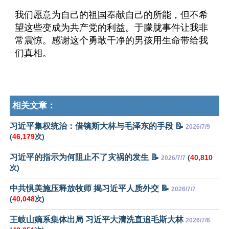
我们愿意为自己的祖国奉献自己的所能，但不希
望这些变成为共产党的利益。于朦胧事件让我非
常震惊。感谢这个勇敢干净的男孩用生命带给我
们真相。
相关文章：
习近平集权统治：借镜斯大林与毛泽东的手段 📝
2026/7/9
(
46,179
次)
习近平的指示为何阻止不了灾祸的发生 📝
(
40,810
2026/7/7
次)
中共惧美施压释放牧师 揭习近平人质外交 📝
2026/7/7
(
40,048
次)
王岐山嫡系集体出局 习近平大清洗直追毛斯大林
2026/7/6