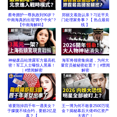
蔡奇拥护一尊执政到90岁？
郑丽文着急认亲？习近平关
中南海真的出现“两个中央”？
门处理家务事？【 热点最前
【中南海解码】
线 】
神秘废品站泄露军方最高机
海军将领密集病逝，为何大
密！军工人士曝惊人黑幕！
量官员被秘密处置？｜#禁闻
｜#禁闻解密
解密
谁要毁掉四千年一遇美女？
王一博为何不敢拿2500万现
于朦胧不续合约，要赔2亿是
金？揭秘幕后大佬45亿资产
真？【
大逃亡！