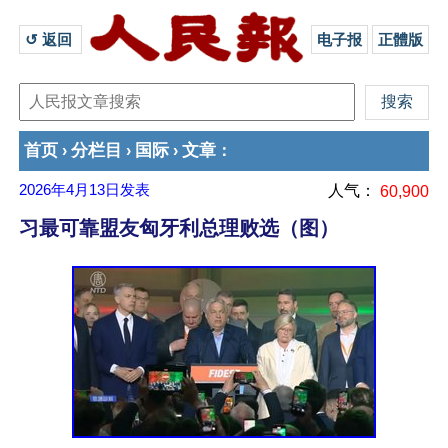
↺ 返回 
电子报
正體版
首页
分栏目
国际
文章
›
›
›
：
2026年4月13日
发表
人气：
60,900
习最可靠盟友匈牙利总理败选（图）