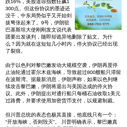
跌16%，美股道琼指数狂飙1
300点。但这份协议的墨迹还
没干，中东局势似乎又开始剑
拔弩张起来了。9号，伊朗驻
巴基斯坦大使刚刚发文说代表
团要出发谈判，随即却诡异地删除了贴文。为什
么？因为就在这短短几小时内，停火协议已经出现
了裂痕。

由于以色列对黎巴嫩发动大规模空袭，伊朗再度停
止油轮通过霍尔木兹海峡，导致超过800艘船只滞留
在波斯湾。据最新消息，伊朗声称，如果以色列继
续攻击黎巴嫩，伊朗将退出与美国达成的停火协
议。此外，伊朗提出对通行船只每桶石油收取1美元
过路费，并要求使用加密货币支付，以规避制裁。

但川普总统的表态也极其直接，他底线只有一个：
“开放海峡，否则毁灭”。 川普明确表示，黎巴嫩真