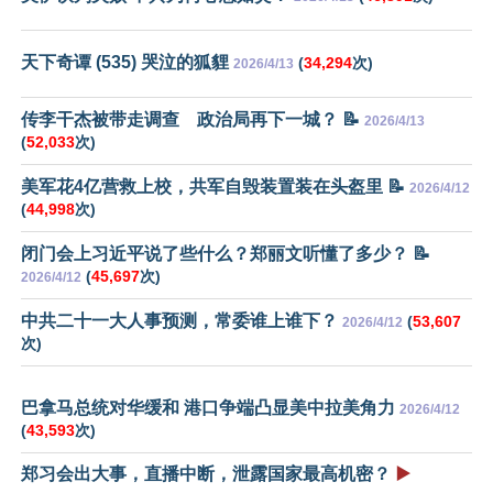
天下奇谭 (535) 哭泣的狐貍
(
34,294
次)
2026/4/13
传李干杰被带走调查 政治局再下一城？ 📝
2026/4/13
(
52,033
次)
美军花4亿营救上校，共军自毁装置装在头盔里 📝
2026/4/12
(
44,998
次)
闭门会上习近平说了些什么？郑丽文听懂了多少？ 📝
(
45,697
次)
2026/4/12
中共二十一大人事预测，常委谁上谁下？
(
53,607
2026/4/12
次)
巴拿马总统对华缓和 港口争端凸显美中拉美角力
2026/4/12
(
43,593
次)
郑习会出大事，直播中断，泄露国家最高机密？
▶️