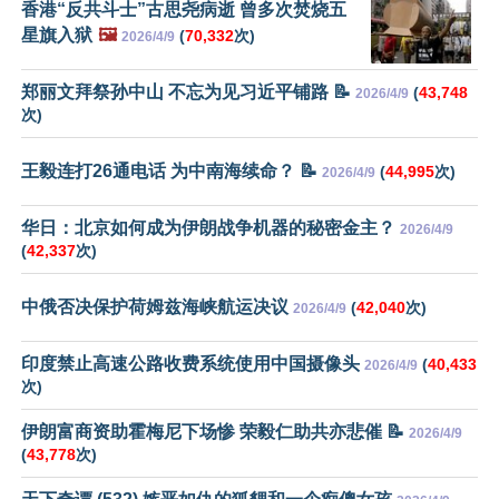
香港“反共斗士”古思尧病逝 曾多次焚烧五
星旗入狱
🖼️
(
70,332
次)
2026/4/9
郑丽文拜祭孙中山 不忘为见习近平铺路 📝
(
43,748
2026/4/9
次)
王毅连打26通电话 为中南海续命？ 📝
(
44,995
次)
2026/4/9
华日：北京如何成为伊朗战争机器的秘密金主？
2026/4/9
(
42,337
次)
中俄否决保护荷姆兹海峡航运决议
(
42,040
次)
2026/4/9
印度禁止高速公路收费系统使用中国摄像头
(
40,433
2026/4/9
次)
伊朗富商资助霍梅尼下场惨 荣毅仁助共亦悲催 📝
2026/4/9
(
43,778
次)