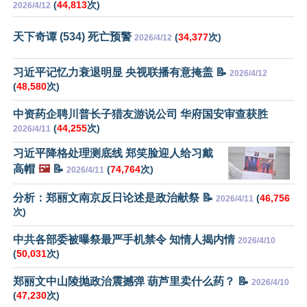
(
44,813
次)
2026/4/12
天下奇谭 (534) 死亡预警
(
34,377
次)
2026/4/12
习近平记忆力衰退明显 央视联播有意掩盖 📝
2026/4/12
(
48,580
次)
中资药企聘川普长子猎友游说公司 华府国安审查获胜
(
44,255
次)
2026/4/11
习近平降格处理测底线 郑笑脸迎人给习戴
高帽
🖼️
📝
(
74,764
次)
2026/4/11
分析：郑丽文南京反日论述是政治献祭 📝
(
46,756
2026/4/11
次)
中共各部委被曝祭最严手机禁令 知情人揭内情
2026/4/10
(
50,031
次)
郑丽文中山陵抛政治震撼弹 葫芦里卖什么药？ 📝
2026/4/10
(
47,230
次)