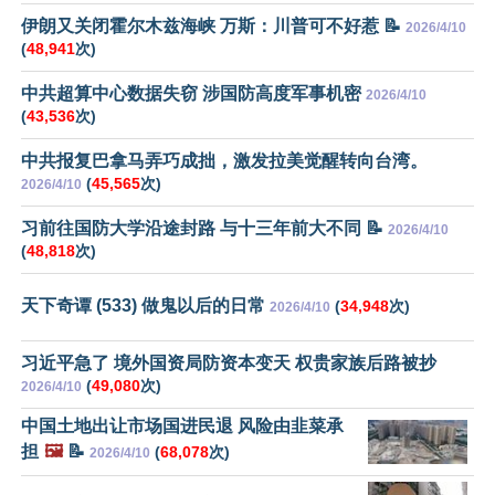
伊朗又关闭霍尔木兹海峡 万斯：川普可不好惹 📝
2026/4/10
(
48,941
次)
中共超算中心数据失窃 涉国防高度军事机密
2026/4/10
(
43,536
次)
中共报复巴拿马弄巧成拙，激发拉美觉醒转向台湾。
(
45,565
次)
2026/4/10
习前往国防大学沿途封路 与十三年前大不同 📝
2026/4/10
(
48,818
次)
天下奇谭 (533) 做鬼以后的日常
(
34,948
次)
2026/4/10
习近平急了 境外国资局防资本变天 权贵家族后路被抄
(
49,080
次)
2026/4/10
中国土地出让市场国进民退 风险由韭菜承
担
🖼️
📝
(
68,078
次)
2026/4/10