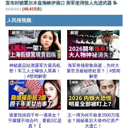
宣布封锁霍尔木兹海峡伊港口 美军使用惊人先进武器 📝
(
48,615
次)
2026/4/13
人民报视频:
神秘废品站泄露军方最高机
海军将领密集病逝，为何大
密！军工人士曝惊人黑幕！
量官员被秘密处置？｜#禁闻
｜#禁闻解密
解密
谁要毁掉四千年一遇美女？
王一博为何不敢拿2500万现
于朦胧不续合约，要赔2亿是
金？揭秘幕后大佬45亿资产
真？【
大逃亡！