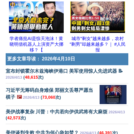
学者痛批AI是惊天泡沫！黄
城市“剩女”越来越多，农村
晓明借机器人上演资产大挪
“剩男”却越来越多？｜ #人民
移？【
报
更多文章导读：
2026年4月10日
宣布封锁霍尔木兹海峡伊港口 美军使用惊人先进武器 📝
(
48,615
次)
2026/4/13
习近平无筹码自身难保 郑丽文丢尊严愿当
棋子
🖼️
(
73,060
次)
2026/4/13
美伊战事复杂 川普：中共若向伊供武将有大麻烦
2026/4/13
(
42,573
次)
美伊谈判失败 中共为何心急如焚？
(
46,391
次)
2026/4/13