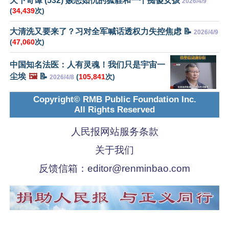
天下奇谭 (532) 嫉恶如仇的狐貍和一个痴傻女孩
2026/4/9
(
34,439
次)
大清洗又要来了？习对全军喊话透权力失控焦虑 📝
2026/4/9
(
47,060
次)
中国知名法医：人有灵魂！我们只是宇宙一
尘埃
🖼️
📝
(
105,841
次)
2026/4/8
Copyright© RMB Public Foundation Inc.
All Rights Reserved
人民报网站服务条款
关于我们
反馈信箱：
editor@renminbao.com