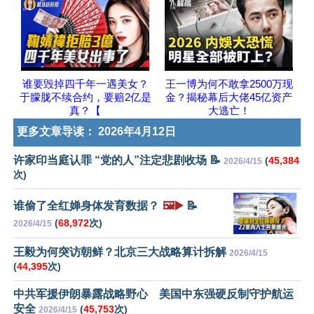
谁要毁掉四千年一遇美女？
王一博为何不敢拿2500万现
于朦胧不续合约，要赔2亿是
金？揭秘幕后大佬45亿资产
真？【
大逃亡！
更多文章导读：
2026年4月12日
许家印当庭认罪 “党的人”注定悲剧收场 📝
(
45,384
2026/4/15
次)
谁偷了全红婵身体发育数据？
🖼️▶️
📝
(
68,972
次)
2026/4/15
王毅为何突访朝鲜？北京三大战略算计拆解
2026/4/15
(
44,395
次)
中共军援伊朗暴露战略野心 美国中东强硬反制守护航运
安全
(
45,753
次)
2026/4/15