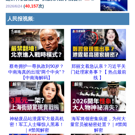
(
40,157
次)
2026/6/24
人民报视频:
蔡奇拥护一尊执政到90岁？
郑丽文着急认亲？习近平关
中南海真的出现“两个中央”？
门处理家务事？【 热点最前
【中南海解码】
线 】
神秘废品站泄露军方最高机
海军将领密集病逝，为何大
密！军工人士曝惊人黑幕！
量官员被秘密处置？｜#禁闻
｜#禁闻解密
解密