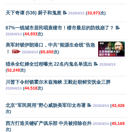
天下奇谭 (536) 厨子和鬼差 📝
(
33,973
次)
2026/4/15
67%一线城市居民唱衰楼市！楼市最后的防线崩了？ 📝
(
44,933
次)
2026/4/14
美军封锁伊朗港口，中共“能源生命线”告急
！
🖼️▶️
(
65,650
次)
2026/4/14
猎杀全红婵全过程曝光 22名内鬼名单流出 📝
2026/4/14
(
52,249
次)
川普下令封锁霍尔木兹海峡 王毅赴朝鲜安抚金三胖
(
44,518
次)
2026/4/14
北京“军民两用”野心威胁美军印太布署 📝
(
43,426
2026/4/14
次)
西方打造关键矿产俱乐部 中共被排除在外
(
45,169
2026/4/14
次)