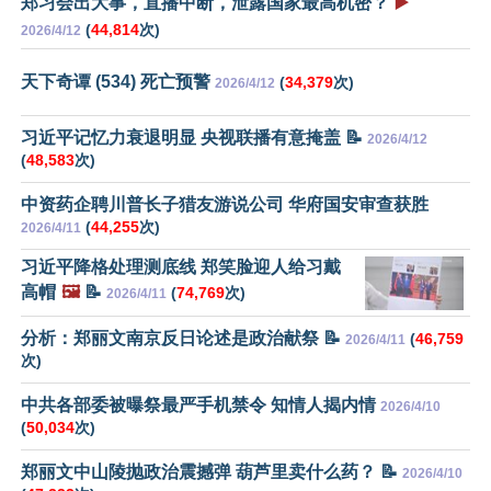
郑习会出大事，直播中断，泄露国家最高机密？
▶️
(
44,814
次)
2026/4/12
天下奇谭 (534) 死亡预警
(
34,379
次)
2026/4/12
习近平记忆力衰退明显 央视联播有意掩盖 📝
2026/4/12
(
48,583
次)
中资药企聘川普长子猎友游说公司 华府国安审查获胜
(
44,255
次)
2026/4/11
习近平降格处理测底线 郑笑脸迎人给习戴
高帽
🖼️
📝
(
74,769
次)
2026/4/11
分析：郑丽文南京反日论述是政治献祭 📝
(
46,759
2026/4/11
次)
中共各部委被曝祭最严手机禁令 知情人揭内情
2026/4/10
(
50,034
次)
郑丽文中山陵抛政治震撼弹 葫芦里卖什么药？ 📝
2026/4/10