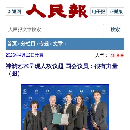
↺ 返回 
电子报
正體版
首页
分栏目
专题
文章
›
›
›
：
2026年4月12日
发表
人气：
46,899
神韵艺术呈现人权议题 国会议员：很有力量
（图）