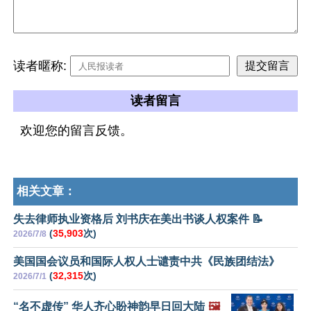
读者暱称:
读者留言
欢迎您的留言反馈。
相关文章：
失去律师执业资格后 刘书庆在美出书谈人权案件 📝
(
35,903
次)
2026/7/8
美国国会议员和国际人权人士谴责中共《民族团结法》
(
32,315
次)
2026/7/1
“名不虚传” 华人齐心盼神韵早日回大陆
🖼️