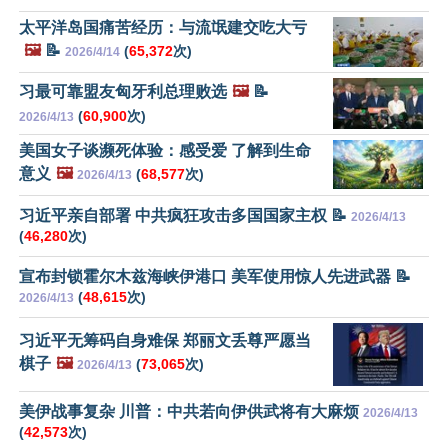
太平洋岛国痛苦经历：与流氓建交吃大亏
🖼️
📝
(
65,372
次)
2026/4/14
习最可靠盟友匈牙利总理败选
🖼️
📝
(
60,900
次)
2026/4/13
美国女子谈濒死体验：感受爱 了解到生命
意义
🖼️
(
68,577
次)
2026/4/13
习近平亲自部署 中共疯狂攻击多国国家主权 📝
2026/4/13
(
46,280
次)
宣布封锁霍尔木兹海峡伊港口 美军使用惊人先进武器 📝
(
48,615
次)
2026/4/13
习近平无筹码自身难保 郑丽文丢尊严愿当
棋子
🖼️
(
73,065
次)
2026/4/13
美伊战事复杂 川普：中共若向伊供武将有大麻烦
2026/4/13
(
42,573
次)