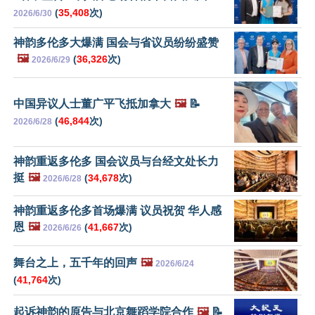
(
35,408
次)
2026/6/30
神韵多伦多大爆满 国会与省议员纷纷盛赞
🖼️
(
36,326
次)
2026/6/29
中国异议人士董广平飞抵加拿大
🖼️
📝
(
46,844
次)
2026/6/28
神韵重返多伦多 国会议员与台经文处长力
挺
🖼️
(
34,678
次)
2026/6/28
神韵重返多伦多首场爆满 议员祝贺 华人感
恩
🖼️
(
41,667
次)
2026/6/26
舞台之上，五千年的回声
🖼️
2026/6/24
(
41,764
次)
起诉神韵的原告与北京舞蹈学院合作
🖼️
📝