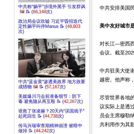
中共称“躺平”涉境外黑手 引发群讽
中共安排美国
🖼️
📝 (
66,148
次)
政治局会议吹嘘 习近平昏招迭代
美中友好城市
定性躺平叫停Manus 📝 (
48,803
次)
对长江—密西
会议。截至20
中共驻美大使
越密。他声称
中共“蓝金黄”渗透美政界 地方政要
成猎物
🖼️
📝 (
57,167
次)
美媒爆川习会前准备细节：防下
尽管世界各地
毒 避免随从再互殴 📝 (
42,267
次)
议实际上是透
谁救了张凌赫？20天内“误国戏子”
员会主席穆勒
起死回生 📝 (
44,738
次)
共利用作为其影
传马兴瑞审查期精神崩溃 被暗中
做掉 📝 (
44,242
次)