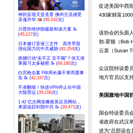
促进美国中西
神韵呈现天堂圣景 佛州主流感受
430家财富10
灵魂升华
🖼️
(
45,532
次)
川普拒绝伊朗最新和谈方案 📝
该协会的头面
(
45,127
次)
勃‧霍顿（Bo
日本修订安保三文件 高市早苗
强化国力抗中共威胁 (
42,254
次)
云裳（Susan Th
抓捕行动“名不正 言不顺”？张又侠
掌握习太多秘密 📝 (
66,185
次)
众议院特设委
白宫枪击案 FBI局长爆不寒而栗事
地方官员以支持
实 📝 (
42,337
次)
不准翻墙！快连VPN停止在中国
大陆营运 (
39,156
次)
美国腹地中国
1.42 亿次网攻瘫痪英议员网站，
来源追踪剑指中共 📝 (
39,471
次)
国会特设委员会
省政府在武汉
述为“总部设在