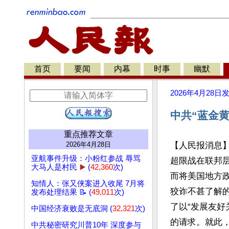
首页
要闻
内幕
时事
幽默
2026年4月28日
中共“蓝金
重点推荐文章
2026年4月28日
【人民报消息
亚航事件升级：小粉红参战 辱骂
超限战在联邦层
大马人是村民
▶️
(
42,360
次)
而将美国地方
知情人：张又侠案进入收尾 7月将
狡诈不甚了解
发布处理结果 📝 (
49,011
次)
了以“发展友好
中国经济衰败是无底洞 (
32,321
次)
的请求。就此
中共秘密研究川普10年 深度参与