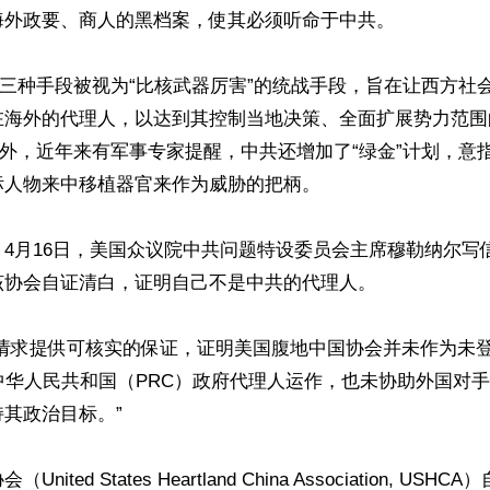
外政要、商人的黑档案，使其必须听命于中共。 

这三种手段被视为“比核武器厉害”的统战手段，旨在让西方社
在海外的代理人，以达到其控制当地决策、全面扩展势力范围
之外，近年来有军事专家提醒，中共还增加了“绿金”计划，意
人物来中移植器官来作为威胁的把柄。

4月16日，美国众议院中共问题特设委员会主席穆勒纳尔写
协会自证清白，证明自己不是中共的代理人。

在请求提供可核实的保证，证明美国腹地中国协会并未作为未
中华人民共和国（PRC）政府代理人运作，也未协助外国对
其政治目标。”

ited States Heartland China Association, US