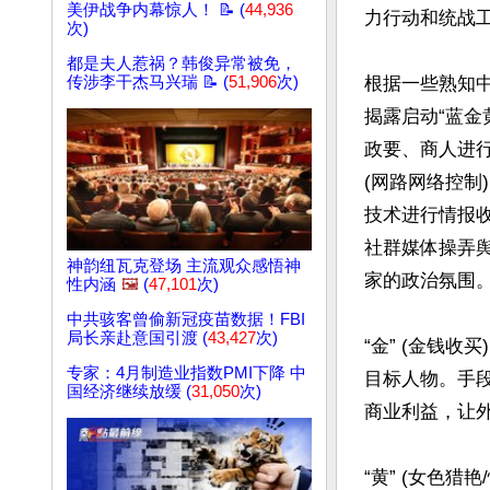
美伊战争内幕惊人！ 📝 (
44,936
力行动和统战工
次)
都是夫人惹祸？韩俊异常被免，
传涉李干杰马兴瑞 📝 (
51,906
次)
根据一些熟知中
揭露启动“蓝金
政要、商人进行
(网路网络控制
技术进行情报
社群媒体操弄
神韵纽瓦克登场 主流观众感悟神
家的政治氛围。
性内涵
🖼️
(
47,101
次)
中共骇客曾偷新冠疫苗数据！FBI
局长亲赴意国引渡 (
43,427
次)
“金” (金钱
专家：4月制造业指数PMI下降 中
目标人物。手
国经济继续放缓 (
31,050
次)
商业利益，让外
“黄” (女色