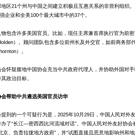
部地区21个州与中国之间建立积极且互惠关系的非营利组织
00强企业和全美100个最大城市中的37个。

人物包含许多美国官员。比如，现任主席兼首席执行官为前密
b Holden）。顾问团队包含多位前州长及外交官，如前商务
ornton）。

员会怀疑腹地中国协会充当中共政府代理人，并协助外国对手
其政治目标。

协会帮助中共遴选美国官员访华
提到的一个可疑行为是，2025年10月29日，中国人民对外
举办了“长江—密西西比河流域对话”。中国人民对外友好协会
北京、负责拉拢地方政府”，并“试图直接且恶意地影响州和