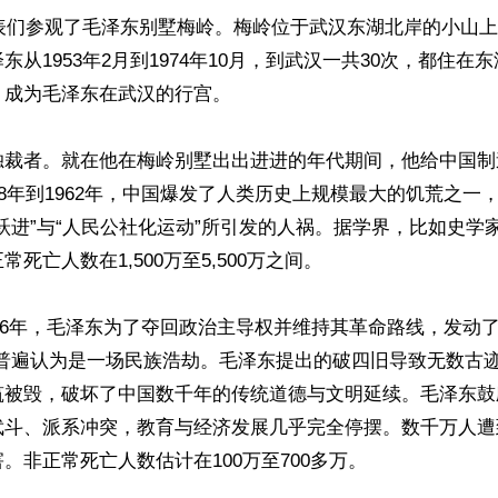
代表们参观了毛泽东别墅梅岭。梅岭位于武汉东湖北岸的小山
从1953年2月到1974年10月，到武汉一共30次，都住在东
成为毛泽东在武汉的行宫。

独裁者。就在他在梅岭别墅出出进进的年代期间，他给中国制
58年到1962年，中国爆发了人类历史上规模最大的饥荒之一
跃进”与“人民公社化运动”所引发的人祸。据学界，比如史学
死亡人数在1,500万至5,500万之间。

1976年，毛泽东为了夺回政治主导权并维持其革命路线，发动
被普遍认为是一场民族浩劫。毛泽东提出的破四旧导致无数古
筑被毁，破坏了中国数千年的传统道德与文明延续。毛泽东鼓
武斗、派系冲突，教育与经济发展几乎完全停摆。数千万人遭
。非正常死亡人数估计在100万至700多万。
