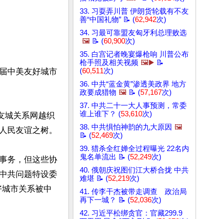
33. 习耍弄川普 伊朗货轮载有不友
善“中国礼物” 📝 (
62,942
次)
34. 习最可靠盟友匈牙利总理败选
🖼️
📝 (
60,900
次)
35. 白宫记者晚宴爆枪响 川普公布
枪手照及相关视频
🖼️▶️
📝
届中美友好城市
(
60,511
次)
36. 中共“蓝金黄”渗透美政界 地方
政要成猎物
🖼️
📝 (
57,167
次)
37. 中共二十一大人事预测，常委
谁上谁下？ (
53,610
次)
友城关系网越织
38. 中共惧怕神韵的九大原因
🖼️
人民友谊之树。

📝 (
52,469
次)
39. 猎杀全红婵全过程曝光 22名内
鬼名单流出 📝 (
52,249
次)
事务，但这些协
40. 俄朝庆祝图们江大桥合拢 中共
中共问题特设委
难堪 📝 (
52,219
次)
好城市关系被中
41. 传李干杰被带走调查 政治局
再下一城？ 📝 (
52,036
次)
42. 习近平松绑贪官：官藏299.9