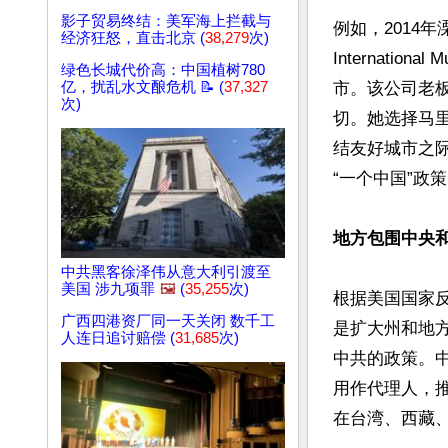
影子贸易终结：美军海上拦截与
例如，2014年
经济狂怒，直击北京 (
38,279
次)
Internatio
绿色长城代价高：中国植树780
亿，扰乱水文酿危机 📝 (
37,327
市。该公司老板
次)
切。她选择马
结友好城市之
“一个中国”政策
地方包围中央
中共黑客徐泽伟从意大利引渡至
美国 涉九项罪
🖼️
(
35,255
次)
根据美国国家反
广西四港资厂同一天关闭 数千工
是扩大州和地
人连日追讨赔偿 (
31,685
次)
中共的政策。
用作代理人，
在台湾、西藏、