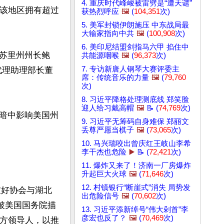
4. 重庆时代峰峻被雷劈是“遭天谴”
。该地区拥有超过
获热烈呼应
🖼️
(
104,351
次)
5. 美军封锁伊朗施压 中东战局最
大输家指向中共
🖼️
(
100,908
次)
6. 美印尼结盟剑指马六甲 掐住中
苏里州州长鲍
共能源咽喉
🖼️
(
96,373
次)
7. 专访新唐人钢琴大赛评委主
部代理助理部长董
席：传统音乐的力量
🖼️
(
79,760
次)
8. 习近平降格处理测底线 郑笑脸
迎人给习戴高帽
🖼️
📝 (
74,769
次)
暗中影响美国州
9. 习近平无筹码自身难保 郑丽文
丢尊严愿当棋子
🖼️
(
73,065
次)
10. 马兴瑞咬出曾庆红王岐山李希
李干杰也危险
▶️
📝 (
72,421
次)
11. 爆炸又来了！济南一厂房爆炸
升起巨大火球
🖼️
(
71,646
次)
12. 村镇银行“断崖式”消失 局势发
友好协会与湖北
出危险信号
🖼️
(
70,602
次)
被美国国务院描
13. 习近平添新绰号“伟大剁首”李
彦宏也反了？
🖼️
(
70,469
次)
地方领导人，以推