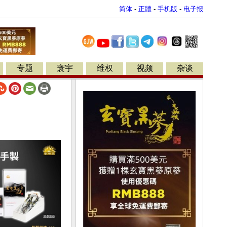
简体
-
正體
-
手机版
-
电子报
专题
寰宇
维权
视频
杂谈