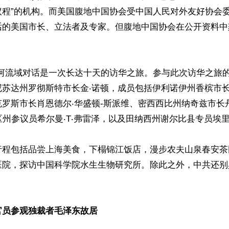
议程”的机构。而美国腹地中国协会受中国人民对外友好协会
话的美国市长、立法者及专家。但腹地中国协会在公开资料中
比河流域对话是一次长达十天的访华之旅。参与此次访华之旅
苏达州罗彻斯特市长金‧诺顿，成员包括伊利诺伊州香槟市长
罗斯市长肖恩德尔‧华盛顿-斯派维、密西西比州纳奇兹市长
区州参议员希尔曼‧T‧弗雷泽，以及田纳西州谢尔比县专员埃里
行程包括品尝上海美食，下榻锦江饭店，漫步农夫山泉春安茶
医院，探访中国科学院水生生物研究所。除此之外，中共还别
官员参观独裁者毛泽东故居