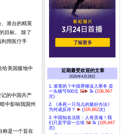
会、港台的精英
的目标。 除了
指利用医疗手
信给美国腹地中
近期最受欢迎的文章
2026年4月28日
1. 谁害的？中国养猪业入寒冬 卖
一头猪亏500元
🖼️▶️
📝 (
106,967
登记的中国共产
次)
手暗中影响我国州
2. 《杀死一只鸟儿的最好办法》
为何成反诗？
▶️
(
105,862
次)
3. 中国知名法医：人有灵魂！我
们只是宇宙一尘埃
🖼️
📝 (
105,847
次)
HCA）自称是一个旨在