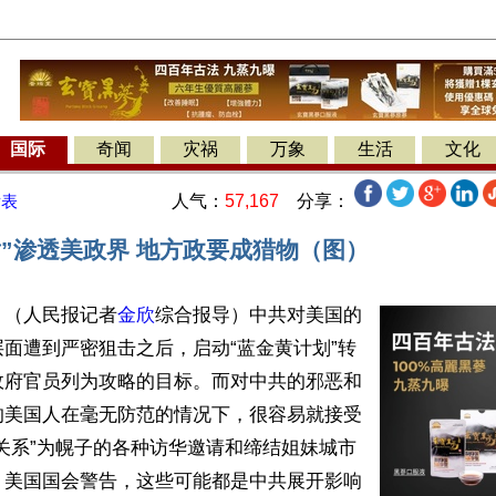
国际
奇闻
灾祸
万象
生活
文化
人气：
57,167
分享：
发表
黄”渗透美政界 地方政要成猎物（图）
】（人民报记者
金欣
综合报导）中共对美国的
面遭到严密狙击之后，启动“蓝金黄计划”转
政府官员列为攻略的目标。而对中共的邪恶和
的美国人在毫无防范的情况下，很容易就接受
关系”为幌子的各种访华邀请和缔结姐妹城市
，美国国会警告，这些可能都是中共展开影响