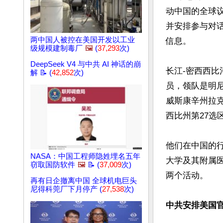
动中国的全球
并安排参与对
两中国人被控在美国开发以工业
信息。

级规模建制毒厂
🖼️
(
37,293
次)
DeepSeek V4 与中共 AI 神话的崩
长江-密西西
解 📝 (
42,852
次)
员，领队是明尼
威斯康辛州拉克
西比州第27选
他们在中国的
NASA：中国工程师隐姓埋名五年
大学及其附属
窃取国防软件
🖼️
📝 (
37,009
次)
两个活动。

再有日企撤离中国 全球机电巨头
尼得科莞厂下月停产 (
27,538
次)
中共安排美国