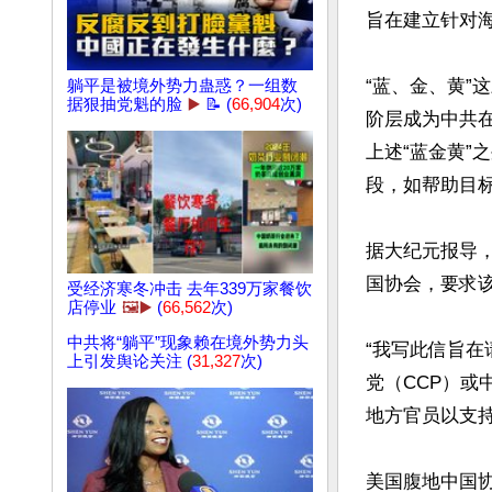
旨在建立针对海
“蓝、金、黄”
躺平是被境外势力蛊惑？一组数
据狠抽党魁的脸
▶️
📝 (
66,904
次)
阶层成为中共
上述“蓝金黄”
段，如帮助目标
据大纪元报导，
国协会，要求该
受经济寒冬冲击 去年339万家餐饮
店停业
🖼️▶️
(
66,562
次)
中共将“躺平”现象赖在境外势力头
“我写此信旨
上引发舆论关注 (
31,327
次)
党（CCP）或
地方官员以支持
美国腹地中国协会（Un