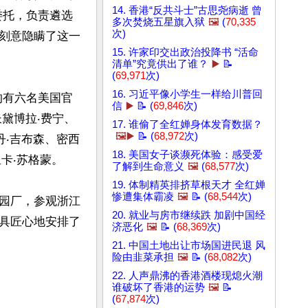
14. 香港“反共斗士”古思尧病逝 曾
委托，负责遴选
多次焚烧五星旗入狱
🖼️
(
70,335
次)
刻意隐瞒了这一
15. 许家印交出政治投降书 “活命
清单”究竟供出了谁？
▶️
📝
(
69,971
次)
16. 习近平像小学生一样给川普回
的有六名美国官
信
▶️
📝 (
69,846
次)
黛博拉‧费宁、
17. 谁偷了全红婵身体发育数据？
🖼️▶️
📝 (
68,972
次)
丹‧吉布森、密西
18. 美国女子谈濒死体验：感受爱
卡‧苏格蒙。

了解到生命意义
🖼️
(
68,577
次)
19. 体制精英排挤草根天才 全红婵
惨遭集体霸凌
🖼️
📝 (
68,544
次)
园厂，参观浙江
20. 就业与房市继续跌 加剧中国经
具匠心地安排了
济恶化
🖼️
📝 (
68,369
次)
21. 中国土地出让市场国进民退 风
险由韭菜承担
🖼️
📝 (
68,082
次)
22. 人声鼎沸的香港酒楼现熄火潮
谁破坏了香港的运势
🖼️
📝
(
67,874
次)