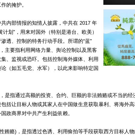
作的掩护。

共内部情报的知情人披露，中共在 2017 年
黄计划”，用来对国外（特别是港台、欧美）
渗透、控制的特务行动手段。所谓的“蓝” 
)，主要指利用网络力量、舆论控制以及黑客
收集、监视或恐吓。包括控制海外媒体、利用
舆论（如五毛党、水军），以此来影响特定国


收买)，是指通过高额的投资、合约、巨额的非法贿赂或不当的经
段包括让目标人物或其家人在中国做生意获取暴利、将海外高
国政商界对中共产生利益依赖。

猎艳/性贿赂)，是指透过色诱、利用偷拍等手段获取西方目标人