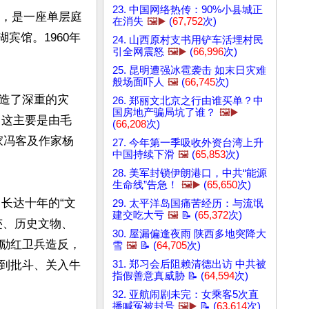
23. 中国网络热传：90%小县城正
上，是一座单层庭
在消失
🖼️▶️
(
67,752
次)
湖宾馆。1960年
24. 山西原村支书用铲车活埋村民
引全网震怒
🖼️▶️
(
66,996
次)
25. 昆明遭强冰雹袭击 如末日灾难
般场面吓人
🖼️
(
66,745
次)
造了深重的灾
26. 郑丽文北京之行由谁买单？中
国房地产骗局坑了谁？
🖼️▶️
，这主要是由毛
(
66,208
次)
家冯客及作家杨
27. 今年第一季吸收外资台湾上升
中国持续下滑
🖼️
(
65,853
次)
28. 美军封锁伊朗港口，中共“能源
生命线”告急！
🖼️▶️
(
65,650
次)
了长达十年的“文
29. 太平洋岛国痛苦经历：与流氓
建交吃大亏
🖼️
📝 (
65,372
次)
迹、历史文物、
30. 屋漏偏逢夜雨 陕西多地突降大
励红卫兵造反，
雪
🖼️
📝 (
64,705
次)
到批斗、关入牛
31. 郑习会后阻赖清德出访 中共被
指假善意真威胁 📝 (
64,594
次)
32. 亚航闹剧未完：女乘客5次直
播喊冤被封号
🖼️▶️
📝 (
63,614
次)