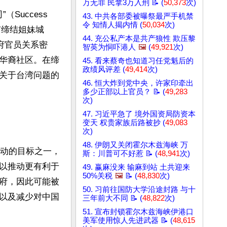
万无罪 民拿3万入刑 📝 (
50,373
次)
uccess 
43. 中共各部委被曝祭最严手机禁
令 知情人揭内情 (
50,034
次)
的城市缔结姐妹城
44. 充公私产本是共产狼性 欺压黎
政府官员关系密
智英为恫吓港人
🖼️
(
49,921
次)
华裔社区。在缔
45. 看来蔡奇也知道习任党魁后的
政绩风评差 (
49,414
次)
关于台湾问题的
46. 恒大炸到党中央，许家印牵出
多少正部以上官员？ 📝 (
49,283
次)
47. 习近平急了 境外国资局防资本
变天 权贵家族后路被抄 (
49,083
次)
48. 伊朗又关闭霍尔木兹海峡 万
行动的目标之一，
斯：川普可不好惹 📝 (
48,941
次)
以推动更有利于
49. 赢麻没来 输麻到站 土共迎来
50%关税
🖼️
📝 (
48,830
次)
府，因此可能被
50. 习前往国防大学沿途封路 与十
以及减少对中国
三年前大不同 📝 (
48,822
次)
51. 宣布封锁霍尔木兹海峡伊港口
美军使用惊人先进武器 📝 (
48,615