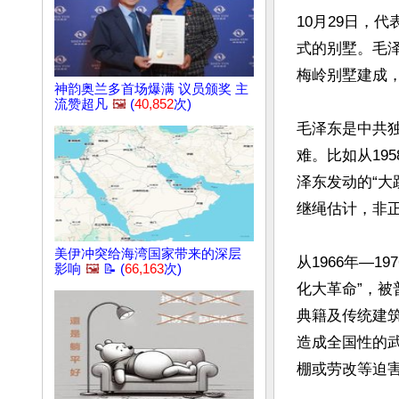
10月29日，
式的别墅。毛泽东
梅岭别墅建成，
神韵奥兰多首场爆满 议员颁奖 主
流赞超凡
🖼️
(
40,852
次)
毛泽东是中共
难。比如从19
泽东发动的“大
继绳估计，非正常
美伊冲突给海湾国家带来的深层
从1966年—
影响
🖼️
📝 (
66,163
次)
化大革命”，
典籍及传统建
造成全国性的
棚或劳改等迫害