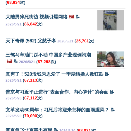
(
68,634
次)
大陆男猝死街边 视频引爆网络
🖼️
📝
(
86,842
次)
2026/5/21
天下奇谭 (562) 父慈子孝
(
25,761
次)
2026/5/21
三驾马车油门踩不动 中国多产业现倒闭潮
🖼️
📝
(
87,298
次)
2026/5/21
真穷了！520没钱秀恩爱了 一季度结婚人数狂跌 📝
(
67,113
次)
2026/5/21
普京与习近平正进行“表面合作、内心算计”的会面 📝
(
67,112
次)
2026/5/20
文革发动60周年：习死后将迎来怎样的血雨腥风？ 📝
(
70,090
次)
2026/5/20
普京急飞北京事出有因 📝
(
68,921
次)
2026/5/20