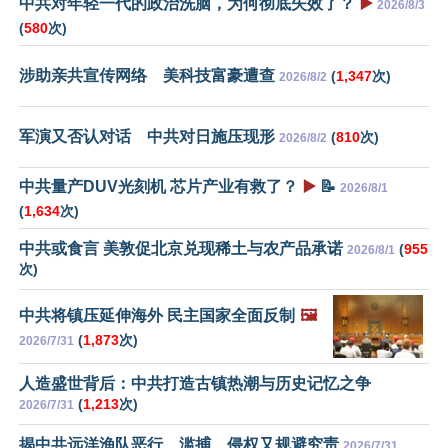
中共对年轻一代的政治洗脑，为何彻底失效了？
▶️
2026/8/3
(
580
次)
涉助亲共宣传网络 美科技富豪遭查
(
1,347
次)
2026/8/2
军演又否认对话 中共对日施压现形
(
810
次)
2026/8/2
中共量产DUV光刻机 芯片产业有救了？
▶️
📝
2026/8/1
(
1,634
次)
中共或食言 美敦促北京兑现稀土与农产品承诺
(
955
2026/8/1
次)
中共将镇压延伸海外 民主国家全面反制
🖼️
(
1,873
次)
2026/7/31
人造盛世背后：中共打造古镇热潮与历史记忆之争
(
1,213
次)
2026/7/31
揭中共远洋渔队恶行 滥捕、侵权又规避究责
2026/7/31