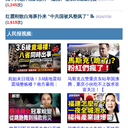
(
1,245
次)
红霞刚散白海豚扑来 “中共国被风整疯了” 📝
2026/7/30
(
1,619
次)
人民报视频:
宛如末日现场！3.6级地震却
马斯克点赞重庆东站举国沸
震塌整栋楼？南方暴雨：
腾，重庆小伙吃不上饭求首
富关注！【