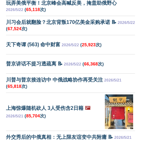
玩弄美俄平衡！北京峰会高喊反美，掩盖助俄野心
(
65,118
次)
2026/5/22
川习会后就翻脸？北京背叛170亿美金采购承诺 📝
2026/5/22
(
67,524
次)
天下奇谭 (563) 命中财富
(
25,923
次)
2026/5/22
普京讲话不提习透疏离 📝
(
66,368
次)
2026/5/22
川普与普京接连访中 中俄战略协作再受关注
2026/5/21
(
65,818
次)
上海惊爆随机砍人 3人受伤含2日籍
🖼️
(
85,704
次)
2026/5/21
外交秀后的中俄真相：无上限友谊变中共附庸 📝
2026/5/21