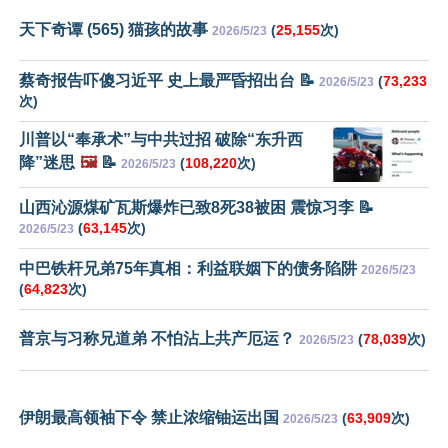
天下奇谭 (565) 猫孩的故事
(
25,155
次)
2026/5/23
蔡奇报告吓傻习近平 史上最严昏招出台 📝
(
73,233
2026/5/23
次)
川普以“奉承术”与中共过招 破除“东升西
降”迷思
🖼️
📝
(
108,220
次)
2026/5/23
山西沁源煤矿瓦斯爆炸已致8死38被困 震惊习李 📝
(
63,145
次)
2026/5/23
中巴铁杆兄弟75年真相：利益联姻下的债务陷阱
2026/5/23
(
64,823
次)
普京与习称兄道弟 不怕沾上共产厄运？
(
78,039
次)
2026/5/23
伊朗最高领袖下令 禁止浓缩铀运出国
(
63,909
次)
2026/5/23