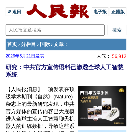
↺ 返回 
电子报
正體版
首页
分栏目
国际
文章
›
›
›
：
2026年5月21日
发表
人气：
56,912
研究：中共官方宣传语料已渗透全球人工智慧
系统
【人民报消息】一项发表在顶
级学术期刊《自然》(Nature)
杂志上的最新研究发现，中共
官方媒体的宣传内容已大规模
进入全球主流人工智慧聊天机
器人的训练数据，导致这些系