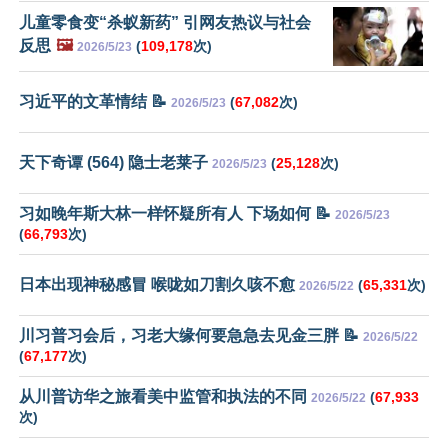
儿童零食变“杀蚁新药” 引网友热议与社会
反思
🖼️
(
109,178
次)
2026/5/23
习近平的文革情结 📝
(
67,082
次)
2026/5/23
天下奇谭 (564) 隐士老莱子
(
25,128
次)
2026/5/23
习如晚年斯大林一样怀疑所有人 下场如何 📝
2026/5/23
(
66,793
次)
日本出现神秘感冒 喉咙如刀割久咳不愈
(
65,331
次)
2026/5/22
川习普习会后，习老大缘何要急急去见金三胖 📝
2026/5/22
(
67,177
次)
从川普访华之旅看美中监管和执法的不同
(
67,933
2026/5/22
次)