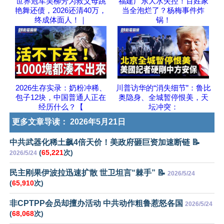
世界冠军吴柳芳为救父母跳
福建广东大水失控！百姓家
艳舞还债，2026还清40万，
当全泡烂了？杨梅事件炸
终成体面人！｜
锅！
2026生存实录：奶粉冲稀、
川普访华的“消失细节”：鲁比
包子12块，中国普通人正在
奥隐身、全城暂停恨美，天
经历什么？【
坛冲突：
更多文章导读：
2026年5月21日
中共武器化稀土飙4倍天价！美政府砸巨资加速断链 📝
(
65,221
次)
2026/5/24
民主刚果伊波拉迅速扩散 世卫坦言“棘手” 📝
2026/5/24
(
65,910
次)
非CPTPP会员却擅办活动 中共动作粗鲁惹怒各国
2026/5/24
(
68,068
次)