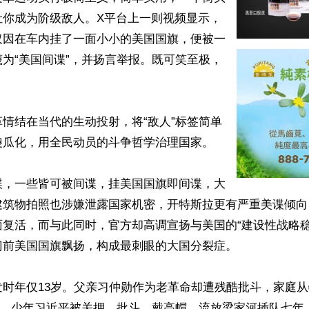
让你成为阶级敌人。X平台上一则视频显示，
仅因在车内挂了一面小小的美国国旗，便被一
为“美国间谍”，并扬言举报。既可笑至极，
情结在当代的生动投射，将“敌人”标签简单
瓜化，用全民动员的斗争哲学治理国家。

谍，一些皆可被间谍，挂美国国旗即间谍，大
建筑物拍照也涉嫌泄露国家机密，开特斯拉更有严重美谍倾向
面复活，而与此同时，官方却高调宣扬与美国的“建设性战略稳
前美国国旗飘扬，构成最刺眼的大国分裂症。

发时年仅13岁。父亲习仲勋作为老革命却遭残酷批斗，家庭
境地。少年习近平被关押、批斗、戴高帽、流放梁家河插队七年