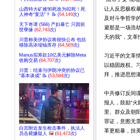
让人反思极权
山西特大矿难90死改为82死！死
人神奇“复活”？ 📝 (
54,149
次)
及对斗争哲学
天下奇谭 (566) 产妇暴亡 只因前
避那是一场浩
世孽缘 (
62,743
次)
天的我”，文革
川普称美伊协议将很快公布 包括
移除高浓缩铀库存 (
64,569
次)
Manus拟筹款10亿美元解除Meta
习近平的文革
收购交易 (
64,707
次)
以稳固政权。
川普：结束与伊朗冲突的协议已
拜，推进思想
“基本谈成” 📝 (
53,584
次)
中共修订反间谍
报人，鼓励“
里、群众及朝
罪证，意图无
白宫附近发生枪击事件，执法人
革更粗暴，挂美
员击毙嫌疑人
🖼️
(
61,473
次)