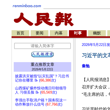
首页
要闻
内幕
时事
幽默
2026年5月22日
习近平的文
重点推荐文章
秦勉
2026年5月22日
披露洪灾被指“以灾乱国”？习总书
【人民报消息
记你在哪里 📝 (
66,386
次)
召开扩大会议
山西煤矿爆炸惊动俄日印朝领导
人 习很丢脸 📝 (
65,569
次)
“毛主席的话，
李强出手取消户籍？国务院这一
动作释放什么信号 (
67,766
次)
习近平时代的