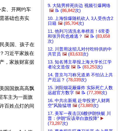
9. 大陆男猝死街边 视频引爆网络
外卖、开网约车
🖼️
📝 (
86,842
次)
需基础也夯实
10. 上海惊爆随机砍人 3人受伤含2
日籍
🖼️
(
85,704
次)
11. 他列习清洗名单榜首！6常委
和张升民也难逃？
🖼️
📝 (
83,658
次)
移民美国、孩子在
12. 川普用这招儿对付吃特供的中
？习近平家族在
共官员
🖼️
(
83,633
次)
产，家族财富据
13. 知名博主举报上海大学长江学
者论文造假
🖼️
📝 (
83,253
次)
14. 普京与习称兄道弟 不怕沾上共
产厄运？ (
78,039
次)
15. 浏阳烟花厰爆炸 实际死亡人数
美国国旗高高飘
远超官方数字
🖼️
📝 (
77,398
次)
层车主为一面旗
16. 中共出新规 赴华投资“人财两
许百姓点灯的间
空”风险猛增
🖼️
(
73,889
次)
17. 美军一夜击沉6艘伊朗快艇 川
普：伊朗“应该举白旗投降”
▶️
(
73,287
次)