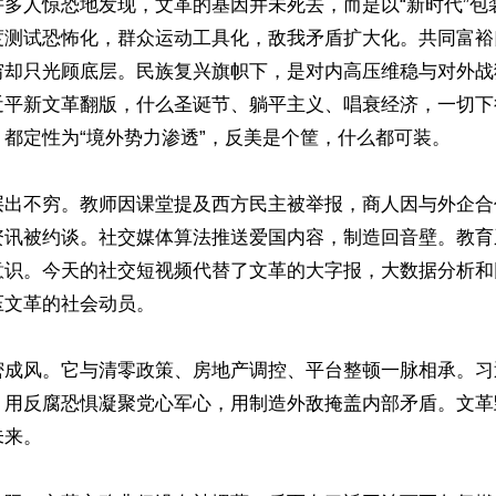
许多人惊恐地发现，文革的基因并未死去，而是以“新时代”包
度测试恐怖化，群众运动工具化，敌我矛盾扩大化。共同富裕
穷却只光顾底层。民族复兴旗帜下，是对内高压维稳与对外战
近平新文革翻版，什么圣诞节、躺平主义、唱衰经济，一切下
都定性为“境外势力渗透”，反美是个筐，什么都可装。

层出不穷。教师因课堂提及西方民主被举报，商人因与外企合
资讯被约谈。社交媒体算法推送爱国内容，制造回音壁。教育
意识。今天的社交短视频代替了文革的大字报，大数据分析和
文革的社会动员。

密成风。它与清零政策、房地产调控、平台整顿一脉相承。习
，用反腐恐惧凝聚党心军心，用制造外敌掩盖内部矛盾。文革
来。
