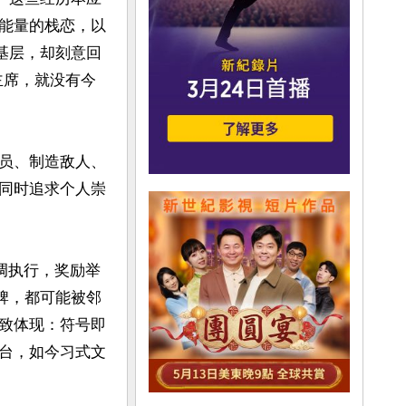
能量的栈恋，以
基层，却刻意回
主席，就没有今
员、制造敌人、
同时追求个人崇
调执行，奖励举
牌，都可能被邻
致体现：符号即
台，如今习式文