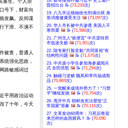
18. 蔡奇报告吓傻习近平 史上最严
装重生。个人崇
昏招出台 📝 (
73,233
次)
口号下，财富向
19. 八九学运领袖徐光刑满出狱 身
形消瘦健康受关注
🖼️
(
73,097
次)
狼发飙。反间谍
20. 华人市长被中共渗透 美国人不
行下滑、不满不
寒而栗
🖼️
📝 (
71,986
次)
21. 广州无人“捡便宜” 中共逆转房
市低迷失败
🖼️
(
71,901
次)
22. 陆专家打脸党魁:“共同富裕”有
作被查，普通人
结构性问题
🖼️
📝 (
71,575
次)
系统强化思政，
23. 中共派小学生参加海参崴阅兵
式 全民愤怒
🖼️
📝 (
71,294
次)
网路敏感词过
24. 触碰习逆鳞 魏凤和李尚福成祭
品 (
70,869
次)
25. 一觉醒来成境外势力了！“习禁
平”继续发烧
🖼️
📝 (
70,754
次)
近平用政治运动
26. 甩开中共 朝鲜改宪法塑造“正
毁了十年，今天
常国家”形象
🖼️
📝 (
70,115
次)
27. 文革发动60周年：习死后将迎
来怎样的血雨腥风？ 📝 (
70,090
次)