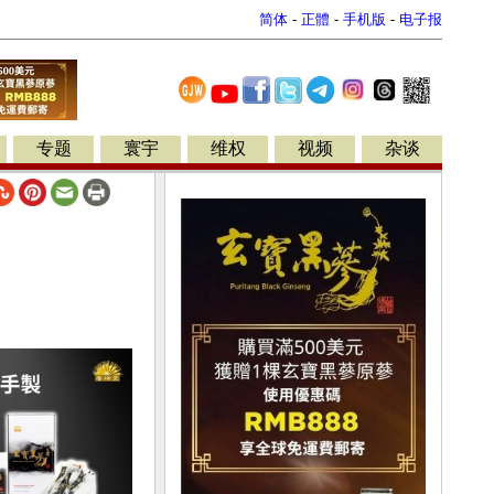
简体
-
正體
-
手机版
-
电子报
专题
寰宇
维权
视频
杂谈