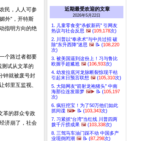
近期最受欢迎的文章
农民，人人可参
2026年5月22日
媚外”，开特斯
1. 儿童零食变“杀蚁新药” 引网友
动指明方向的绝
热议与社会反思
🖼️
(
109,178
次)
2. 川普以“奉承术”与中共过招 破
除“东升西降”迷思
🖼️
📝 (
108,220
次)
一个路过者都要
3. 被美国逼到这份上！习与鲁比
欧握手超尴尬
🖼️
(
106,933
次)
诚测试从文革的
4. 幼发拉底河龙脉断裂惊现干枯
分钟就被废号封
引起末日预言联想
🖼️
(
105,310
次)
让邻里互监视、
5. 大陆网友“箭射龙袍猪头” 中南
海那位连发噩梦
🖼️▶️
📝 (
105,197
次)
6. 疯狂挖宝！为了50万他们如此
抓间谍
🖼️▶️
📝 (
103,343
次)
文革的群众专政
7. 习紧抓“台湾”当红线 川普四两
经济崩了，社会
拨千斤捞成果
🖼️
(
103,338
次)
8. 三驾马车油门踩不动 中国多产
业现倒闭潮
🖼️
📝 (
87,298
次)