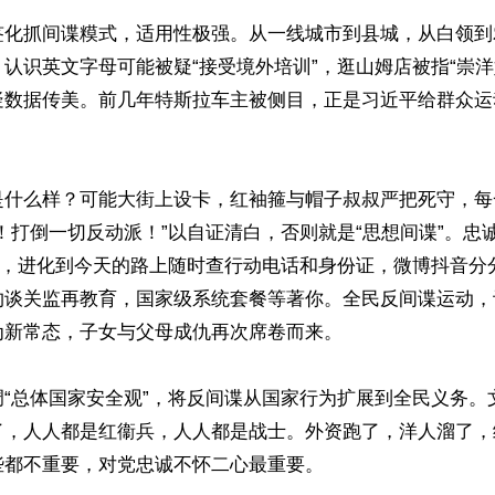
签化抓间谍糢式，适用性极强。从一线城市到县城，从白领到
认识英文字母可能被疑“接受境外培训”，逛山姆店被指“崇洋
疑数据传美。前几年特斯拉车主被侧目，正是习近平给群众运
是什么样？可能大街上设卡，红袖箍与帽子叔叔严把死守，每
！打倒一切反动派！”以自证清白，否则就是“思想间谍”。忠
报”，进化到今天的路上随时查行动电话和身份证，微博抖音分
约谈关监再教育，国家级系统套餐等著你。全民反间谍运动，
新常态，子女与父母成仇再次席卷而来。

调“总体国家安全观”，将反间谍从国家行为扩展到全民义务。
了，人人都是红衞兵，人人都是战士。外资跑了，洋人溜了，
都不重要，对党忠诚不怀二心最重要。
