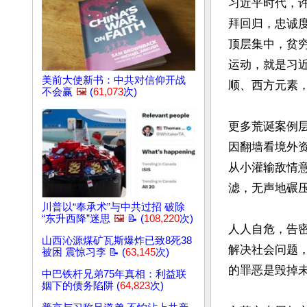
习近平时代，
拜回归，忠诚
顶层集中，贫
运动，就是习
美前大使新书：中共对信仰开战
顺、西方元素，
不会赢
🖼️
(
61,073
次)
更多荒诞案例
因翻墙看境外
从小灌输敌情
滤，无声地碾压
川普以“奉承术”与中共过招 破除
“东升西降”迷思
🖼️
📝 (
108,220
次)
人人自危，告
山西沁源煤矿瓦斯爆炸已致8死38
解决社会问题
被困 震惊习李 📝 (
63,145
次)
的罪恶是毁掉未
中巴铁杆兄弟75年真相：利益联
姻下的债务陷阱 (
64,823
次)