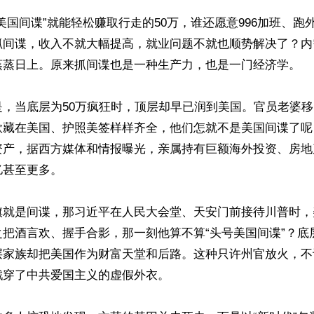
美国间谍”就能轻松赚取行走的50万，谁还愿意996加班、跑
抓间谍，收入不就大幅提高，就业问题不就也顺势解决了？内
蒸蒸日上。原来抓间谍也是一种生产力，也是一门经济学。

是，当底层为50万疯狂时，顶层却早已润到美国。官员老婆
款藏在美国、护照美签样样齐全，他们怎就不是美国间谍了呢
资产，据西方媒体和情报曝光，亲属持有巨额海外投资、房地
甚至更多。

旗就是间谍，那习近平在人民大会堂、天安门前接待川普时，
之把酒言欢、握手合影，那一刻他算不算“头号美国间谍”？底
层家族却把美国作为财富天堂和后路。这种只许州官放火，不
穿了中共爱国主义的虚假外衣。
