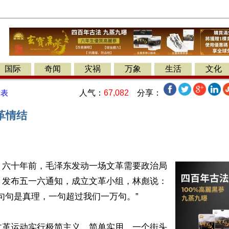
国际
奇闻
灾祸
万象
生活
文化
人气：
67,082
分享：
发表
革情结
】六十年前，毛泽东发动一场文革需要政治局
，发布五一六通知，成立文革小组，林彪说：
句句是真理，一句超过我们一万句。”

文革运动实行极简主义，简单实用，一个街头