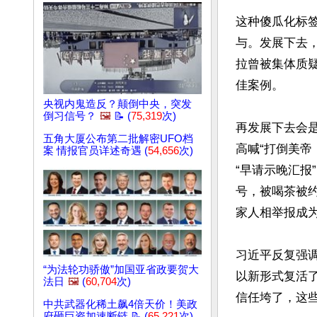
这种傻瓜化标
与。发展下去，
拉曾被集体质
佳案例。

央视内鬼造反？颠倒中央，突发
倒习信号？
🖼️
📝 (
75,319
次)
再发展下去会
五角大厦公布第二批解密UFO档
高喊“打倒美帝
案 情报官员详述奇遇 (
54,656
次)
“早请示晚汇
号，被喝茶被
家人相举报成为
习近平反复强
“为法轮功骄傲”加国亚省政要贺大
以新形式复活
法日
🖼️
(
60,704
次)
信任垮了，这些
中共武器化稀土飙4倍天价！美政
府砸巨资加速断链 📝 (
65,221
次)