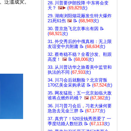
、泛滥成灾。

28. 川普要伊朗投降 中东将会变
天？
🖼️▶️
(
69,829
次)
29. 湖南浏阳烟花厰发生特大爆炸
21死61伤
🖼️
📝 (
68,949
次)
30. 普京急飞北京事出有因 📝
(
68,921
次)
31. 外交秀后的中俄真相：无上限
友谊变中共附庸 📝 (
68,634
次)
32. 蔡奇稳不稳？全看沙发、鞋跟
高度！
🖼️
📝 (
68,006
次)
33. 从川普访华之旅看美中监管和
执法的不同 (
67,933
次)
34. 川习会后就翻脸？北京背叛
170亿美金采购承诺 📝 (
67,524
次)
35. 网友猛批：五一北京如临大敌
谁将点燃炸药桶？
🖼️
(
67,382
次)
36. 川习普习会后，习老大缘何要
急急去见金三胖 📝 (
67,177
次)
37. 真穷了！520没钱秀恩爱了 一
季度结婚人数狂跌 📝 (
67,113
次)