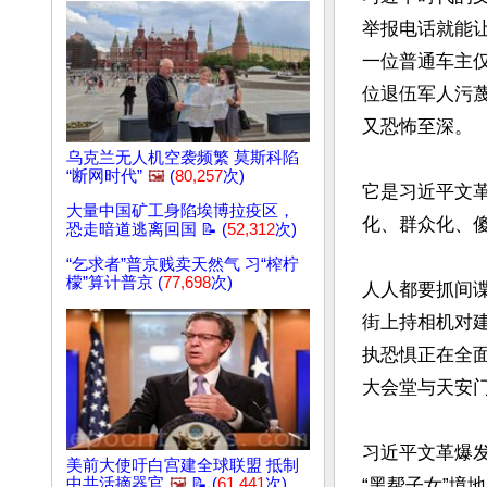
举报电话就能
一位普通车主
位退伍军人污蔑
又恐怖至深。

乌克兰无人机空袭频繁 莫斯科陷
“断网时代”
🖼️
(
80,257
次)
它是习近平文革
大量中国矿工身陷埃博拉疫区，
化、群众化、傻
恐走暗道逃离回国 📝 (
52,312
次)
“乞求者”普京贱卖天然气 习“榨柠
檬”算计普京 (
77,698
次)
人人都要抓间
街上持相机对
执恐惧正在全
大会堂与天安门
习近平文革爆
美前大使吁白宫建全球联盟 抵制
中共活摘器官
🖼️
📝 (
61,441
次)
“黑帮子女”