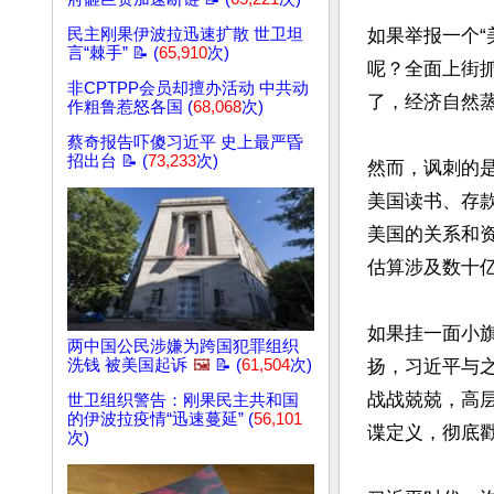
民主刚果伊波拉迅速扩散 世卫坦
如果举报一个“
言“棘手” 📝 (
65,910
次)
呢？全面上街
非CPTPP会员却擅办活动 中共动
了，经济自然
作粗鲁惹怒各国 (
68,068
次)
蔡奇报告吓傻习近平 史上最严昏
招出台 📝 (
73,233
次)
然而，讽刺的
美国读书、存
美国的关系和
估算涉及数十亿
如果挂一面小
两中国公民涉嫌为跨国犯罪组织
洗钱 被美国起诉
🖼️
📝 (
61,504
次)
扬，习近平与
战战兢兢，高
世卫组织警告：刚果民主共和国
的伊波拉疫情“迅速蔓延” (
56,101
谍定义，彻底戳
次)