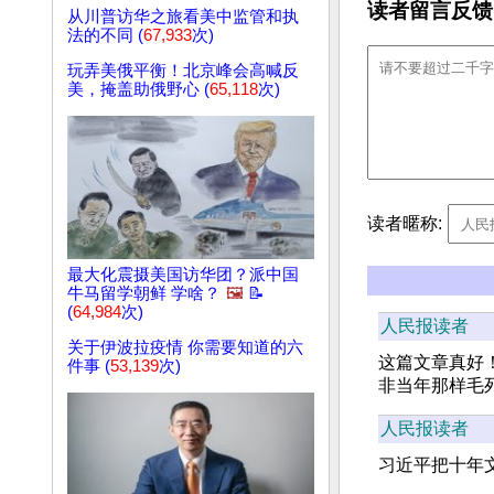
读者留言反馈
从川普访华之旅看美中监管和执
法的不同 (
67,933
次)
玩弄美俄平衡！北京峰会高喊反
美，掩盖助俄野心 (
65,118
次)
读者暱称:
最大化震摄美国访华团？派中国
牛马留学朝鲜 学啥？
🖼️
📝
(
64,984
次)
人民报读者
关于伊波拉疫情 你需要知道的六
这篇文章真好
件事 (
53,139
次)
非当年那样毛
人民报读者
习近平把十年文