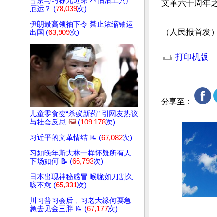
普京与习称兄道弟 不怕沾上共产
文革六十周年
厄运？ (
78,039
次)
伊朗最高领袖下令 禁止浓缩铀运
（人民报首发
出国 (
63,909
次)
文章网址: http://w
打印机版
分享至：
儿童零食变“杀蚁新药” 引网友热议
与社会反思
🖼️
(
109,178
次)
习近平的文革情结 📝 (
67,082
次)
习如晚年斯大林一样怀疑所有人
下场如何 📝 (
66,793
次)
日本出现神秘感冒 喉咙如刀割久
咳不愈 (
65,331
次)
川习普习会后，习老大缘何要急
急去见金三胖 📝 (
67,177
次)