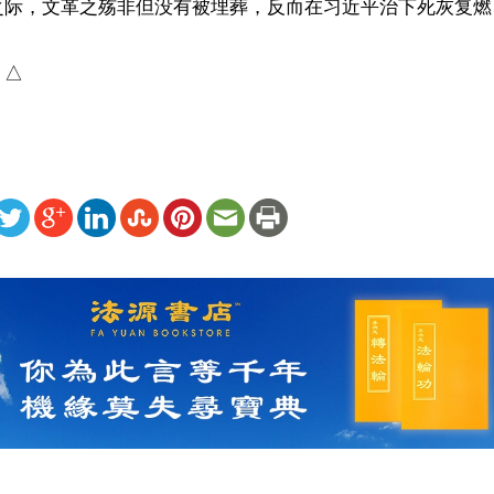
之际，文革之殇非但没有被埋葬，反而在习近平治下死灰复燃
）△
ww.renminbao.com/rmb/articles/2026/5/23/95284.html