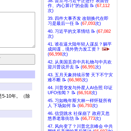
38. 普京与习近平正进行“表面合
作、内心算计”的会面 📝 (
67,112
次)
39. 四件大事齐发 改朝换代在即
习是最后一任 📝 (
67,093
次)
40. 习近平的文革情结 📝 (
67,082
次)
41. 谁在逼大陆年轻人谋反？躺平
成间谍，境外势力发工资？
🖼️▶️
(
66,998
次)
42. 从美国丢弃中共礼物与中共欢
迎川普说开去 📝 (
66,991
次)
43. 五月天象持续示警 天下不宁灾
难不断 📝 (
66,985
次)
44. 川普突发与外星人AI合照 印证
UFO传闻？ 📝 (
66,918
次)
-10年。（除
45. 习如晚年斯大林一样怀疑所有
人 下场如何 📝 (
66,793
次)
46. 信贷跳水 社保崩了 政府又忽
悠养老靠街坊 📝 (
66,773
次)
47. 风向变了？川普北京峰会 中共