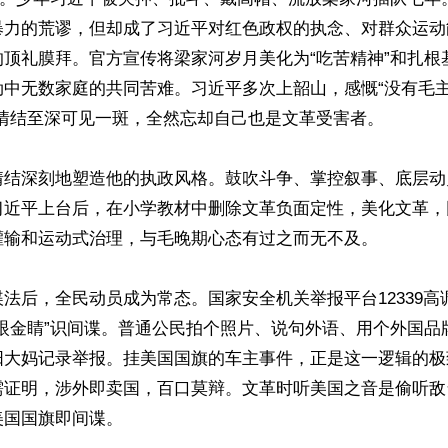
暴力的荒谬，但却成了习近平对红色政权的执念、对群众运动
的顶礼膜拜。官方宣传将梁家河岁月美化为“吃苦精神”和扎根
劫中无数家庭的共同苦难。习近平多次上韶山，感慨“没有毛
情结至深可见一斑，全然忘却自己也是文革受害者。

情结深刻地塑造他的执政风格。鼓吹斗争、掌控叙事、底层动
习近平上台后，在小学教材中删除文革负面定性，美化文革，
灌输和运动式治理，与毛晚期心态有过之而无不及。

法后，全民动员成为常态。国家安全机关举报平台12339高
火眼金睛”识间谍。普通公民拍个照片、说句外语、用个外国品
阳大妈记录举报。挂美国国旗的车主事件，正是这一逻辑的极
需证明，涉外即卖国，百口莫辩。文革时听美国之音是偷听敌
国国旗即间谍。
