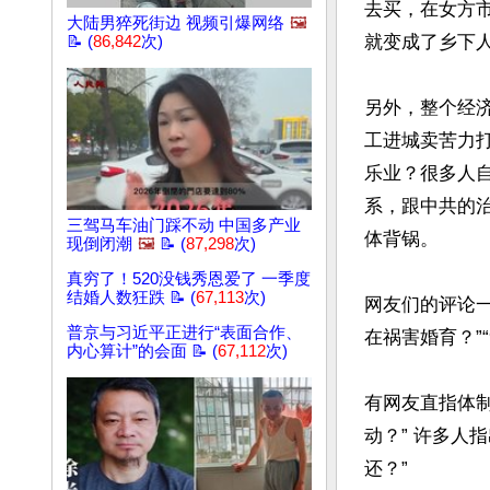
去买，在女方
大陆男猝死街边 视频引爆网络
🖼️
就变成了乡下人
📝 (
86,842
次)
另外，整个经
工进城卖苦力
乐业？很多人
系，跟中共的
三驾马车油门踩不动 中国多产业
体背锅。

现倒闭潮
🖼️
📝 (
87,298
次)
真穷了！520没钱秀恩爱了 一季度
结婚人数狂跌 📝 (
67,113
次)
网友们的评论
普京与习近平正进行“表面合作、
在祸害婚育？”
内心算计”的会面 📝 (
67,112
次)
有网友直指体
动？” 许多人
还？”
