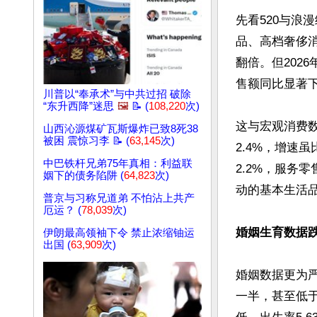
先看520与浪
品、高档奢侈
翻倍。但202
售额同比显著
川普以“奉承术”与中共过招 破除
“东升西降”迷思
🖼️
📝 (
108,220
次)
这与宏观消费数
山西沁源煤矿瓦斯爆炸已致8死38
被困 震惊习李 📝 (
63,145
次)
2.4%，增速
中巴铁杆兄弟75年真相：利益联
2.2%，服务
姻下的债务陷阱 (
64,823
次)
动的基本生活
普京与习称兄道弟 不怕沾上共产
厄运？ (
78,039
次)
婚姻生育数据
伊朗最高领袖下令 禁止浓缩铀运
出国 (
63,909
次)
婚姻数据更为严
一半，甚至低于