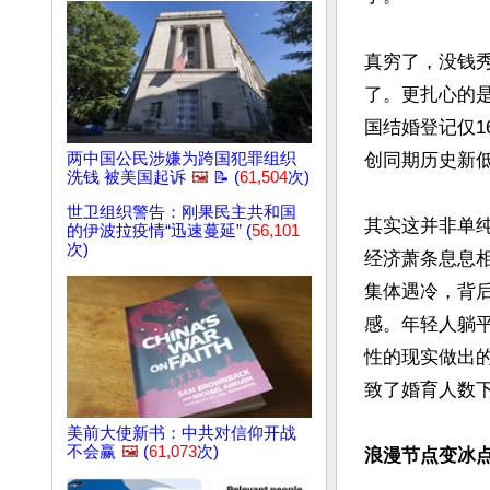
真穷了，没钱
了。更扎心的是
国结婚登记仅16
两中国公民涉嫌为跨国犯罪组织
创同期历史新低
洗钱 被美国起诉
🖼️
📝 (
61,504
次)
世卫组织警告：刚果民主共和国
其实这并非单
的伊波拉疫情“迅速蔓延” (
56,101
次)
经济萧条息息相
集体遇冷，背
感。年轻人躺
性的现实做出
致了婚育人数下
美前大使新书：中共对信仰开战
不会赢
🖼️
(
61,073
次)
浪漫节点变冰