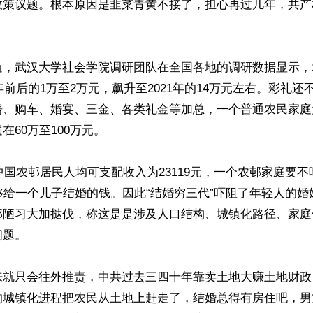
政策议题。根本原因是韭菜青黄不接了，担心再过几年，共产
道，武汉大学社会学院调研团队在全国各地的调研数据显示，
0年前后的1万至2万元，飙升至2021年的14万元左右。彩礼还
房、购车、婚宴、三金、各类礼金等加总，一个普通农民家庭
60万至100万元。

年中国农邨居民人均可支配收入为23119元，一个农邨家庭要不
够给一个儿子结婚的钱。因此“结婚穷三代”吓阻了年轻人的
邨陋习大加挞伐，称这是是涉及人口结构、城镇化路径、家庭
题。

来就只会往外推责，中共过去三四十年靠卖土地大赚土地财政
的城镇化进程把农民从土地上赶走了，结婚总得有房住吧，男