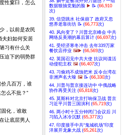
38. 躺平是被境外势力蛊惑？一组
度性窠臼，怎么
数据狠抽党魁的脸
▶️
📝 (
66,910
次)
39. 信贷跳水 社保崩了 政府又忽
悠养老靠街坊 📝 (
66,773
次)
少，以前是农民
40. 风向变了？川普北京峰会 中共
网络反美潮的幕后算计 (
66,697
次)
婚夫妇如何安居
41. 受经济寒冬冲击 去年339万家
陋习有什么关
餐饮店停业
🖼️▶️
(
66,569
次)
压迫下的弱势群
42. 英国召见中共大使 抗议间谍活
动侵犯主权
🖼️
(
66,407
次)
43. 习偷鸡不成蚀把米 反令台湾在
非洲声名大噪
🖼️
📝 (
66,330
次)
房价几百万，谁
44. 川普与普京接连访中 中俄战略
协作再受关注 (
65,818
次)
怎么不批？”

45. 莫斯科对北京打响保卫战 普京
习近平川普三国演利 (
65,719
次)
层固化，谁敢
46. 两小时十五分钟闭门会议后 川
习陷入冰冷沉默 (
65,377
次)
现在让底层男人
47. 印度接手中共“鬼城机场”印度
洋展开龙象大战 (
65,261
次)