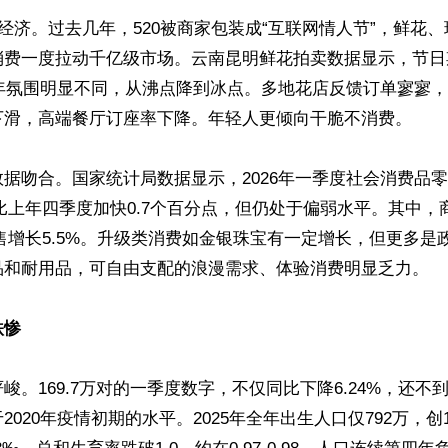
漫经济。过去几年，520被商家包装成“互联网情人节”，鲜花
消费一度拉动千亿级市场。云南昆明鲜花拍卖数据显示，节日
6年氛围明显不同，从沸点降到冰点。多地花店反馈订单寥寥
下滑，高端餐厅订座率下降。年轻人更倾向干脆不消费。

据吻合。国家统计局数据显示，2026年一季度社会消费品
虽比上年四季度加快0.7个百分点，但仍处于偏弱水平。其中，
零售增长5.5%。升级类消费如金银珠宝有一定增长，但更多是
品和耐用品，可自由支配的浪漫需求、体验消费明显乏力。

跌惨
峻。169.7万对的一季度数字，不仅同比下降6.24%，还不到
2020年疫情初期的水平。2025年全年出生人口仅792万，创1