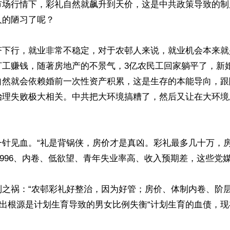
市场行情下，彩礼自然就飙升到天价，这是中共政策导致的制
的陋习了呢？

济下行，就业非常不稳定，对于农邨人来说，就业机会本来就
打工赚钱，随著房地产的不景气，3亿农民工回家躺平了，新
自然就会依赖婚前一次性资产积累，这是生存的本能导向，跟
治理失败极大相关。中共把大环境搞糟了，然后又让在大环境
一针见血。“礼是背锅侠，房价才是真凶。彩礼最多几十万，
“996、内卷、低欲望、青年失业率高、收入预期差，这些党媒
制之祸：“农邨彩礼好整治，因为好管；房价、体制内卷、阶
指出根源是计划生育导致的男女比例失衡“计划生育的血债，