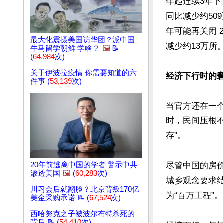
年起连续3年下降
同比减少约509
年可能再关闭 2
最大化震摄美国访华团？派中国
减少约13万所。
牛马留学朝鲜 学啥？
🖼️
📝
(
64,984
次)
关于伊波拉疫情 你需要知道的六
经济下行时的
件事 (
53,139
次)
当官方还在一个
时，民间压根不
存”。

20年前逃离中国的学者 警示中共
尽管中国的房价
渗透美国
🖼️
(
60,283
次)
城乡观念要求
川习会后就翻脸？北京背叛170亿
为“百万工程”。

美金采购承诺 📝 (
67,524
次)
西哈努克之子被波尔布特杀死的
背后 📝 (
54,410
次)