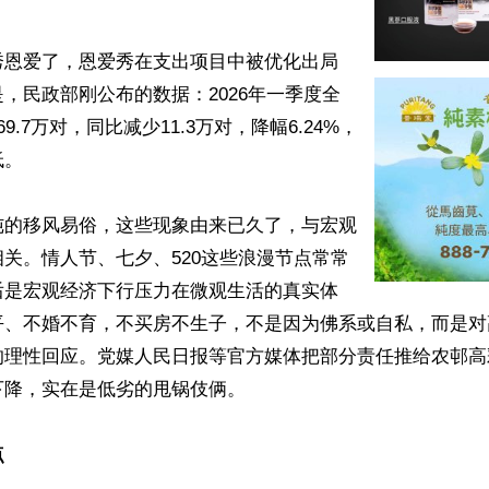
秀恩爱了，恩爱秀在支出项目中被优化出局
，民政部刚公布的数据：2026年一季度全
9.7万对，同比减少11.3万对，降幅6.24%，
。

纯的移风易俗，这些现象由来已久了，与宏观
关。情人节、七夕、520这些浪漫节点常常
后是宏观经济下行压力在微观生活的真实体
平、不婚不育，不买房不生子，不是因为佛系或自私，而是对
的理性回应。党媒人民日报等官方媒体把部分责任推给农邨高彩
降，实在是低劣的甩锅伎俩。

点