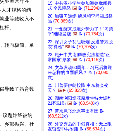
年失业率常年在
19. 中共派小学生参加海参崴阅兵
式 全民愤怒
🖼️
📝 (
71,294
次)
业生人才规格的结
20. 触碰习逆鳞 魏凤和李尚福成祭
就业等致收入不
品 (
70,869
次)
杆。

21. 一觉醒来成境外势力了！“习禁
平”继续发烧
🖼️
📝 (
70,754
次)
22. 深圳女子劝阻吸烟 反遭警方脱
，转向极简、单
衣“裸检”
🖼️
📝 (
70,705
次)
23. 甩开中共 朝鲜改宪法塑造“正
常国家”形象
🖼️
📝 (
70,115
次)
24. 文革发动60周年：习死后将迎
来怎样的血雨腥风？ 📝 (
70,090
次)
25. 川普要伊朗投降 中东将会变
俗导致了婚育数
天？
🖼️▶️
(
69,829
次)
26. 湖南浏阳烟花厰发生特大爆炸
21死61伤
🖼️
📝 (
68,949
次)
27. 普京急飞北京事出有因 📝
一议题始终被纳
(
68,921
次)
、乡邨振兴、社
28. 外交秀后的中俄真相：无上限
友谊变中共附庸 📝 (
68,634
次)