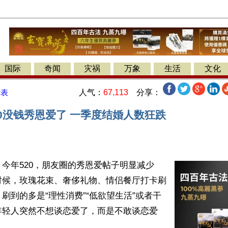
国际
奇闻
灾祸
万象
生活
文化
人气：
67,113
分享：
发表
20没钱秀恩爱了 一季度结婚人数狂跌
今年520，朋友圈的秀恩爱帖子明显减少
时候，玫瑰花束、奢侈礼物、情侣餐厅打卡刷
刷到的多是“理性消费”“低欲望生活”或者干
年轻人突然不想谈恋爱了，而是不敢谈恋爱