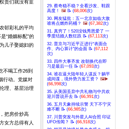
权贵们就没有韭
29. 蔡奇稳不稳？全看沙发、鞋跟
高度！
🖼️
📝 (
68,006
次)
30. 网友猛批：五一北京如临大敌
谁将点燃炸药桶？
🖼️
(
67,382
次)
农邨彩礼的平均
31. 真穷了！520没钱秀恩爱了 一
不是“婚姻标配”的
季度结婚人数狂跌 📝 (
67,113
次)
32. 普京与习近平正进行“表面合
为儿子娶媳妇的
作、内心算计”的会面 📝 (
67,112
次)
33. 四件大事齐发 改朝换代在即
习是最后一任 📝 (
67,093
次)
吃不喝工作26到
34. 谁在逼大陆年轻人谋反？躺平
成间谍，境外势力发工资？
🖼️▶️
婚姻行动。党媒对
(
66,998
次)
伦理、基层治理
35. 从美国丢弃中共礼物与中共欢
迎川普说开去 📝 (
66,991
次)
36. 五月天象持续示警 天下不宁灾
难不断 📝 (
66,985
次)
，把房价炒高
37. 川普突发与外星人AI合照 印证
UFO传闻？ 📝 (
66,918
次)
方女方总得有人