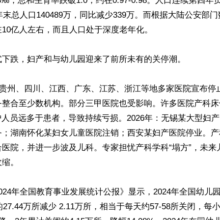
3‰，总和生育率跌破1.0，约在0.97-0.98。人口连续第四
5年末总人口140489万，同比减少339万。而根据大陆公安部
10亿人左右，而且人口处于深度老年化。

式下跌，妇产和与幼儿园迎来了前所未有的关停潮。

起，贵州、四川、江西、广东、江苏、浙江等地多家医院宣布停
务整合至少数机构。部分三甲医院也受影响。许多医院产科床
护人员远多于患者，导致持续亏损。2026年：无锡某大型妇
务；湖南怀化某妇女儿童医院注销；西安某妇产医院停业。产
合医院，并进一步波及儿科。专家担忧产科学科“塌方”，未来
缩。

024年全国教育事业发展统计公报》显示，2024年全国幼儿园总数
的27.44万所减少 2.11万所，相当于每天约57-58所关闭，每小