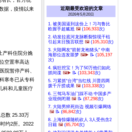
年负增长，官方统
近期最受欢迎的文章
门数据，疫情以来
2026年5月20日
1. 被美国逼到这份上！习与鲁比
欧握手超尴尬
🖼️
(
106,933
次)
2. 幼发拉底河龙脉断裂惊现干枯
引起末日预言联想
🖼️
(
105,310
次)
3. 大陆网友“箭射龙袍猪头” 中南
止产科住院分娩
海那位连发噩梦
🖼️▶️
📝 (
105,197
次)
位空置率高达
4. 疯狂挖宝！为了50万他们如此
产医院暂停产科、
抓间谍
🖼️▶️
📝 (
103,343
次)
科寒冬已从专科
5. 习紧抓“台湾”当红线 川普四两
拨千斤捞成果
🖼️
(
103,338
次)
儿科和儿童医疗
6. 三驾马车油门踩不动 中国多产
业现倒闭潮
🖼️
📝 (
87,298
次)
7. 大陆男猝死街边 视频引爆网络
🖼️
📝 (
86,842
次)
 25.33万
8. 上海惊爆随机砍人 3人受伤含2
时约2所。2022
日籍
🖼️
(
85,704
次)