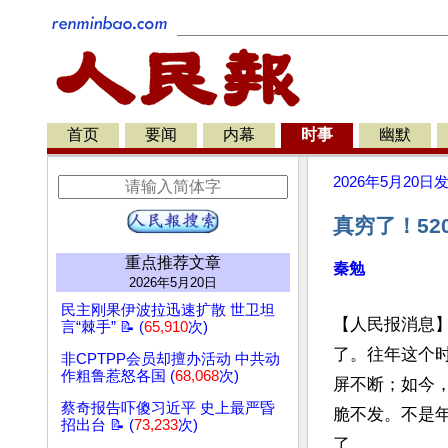
首页
要闻
内幕
时事
幽默
2026年5月20日
真穷了！5
重点推荐文章
秦勉
2026年5月20日
民主刚果伊波拉迅速扩散 世卫坦
【人民报消息】
言“棘手” 📝 (
65,910
次)
了。往年这个
非CPTPP会员却擅办活动 中共动
作粗鲁惹怒各国 (
68,068
次)
屏不断；如今，
蔡奇报告吓傻习近平 史上最严昏
脆不发。不是
招出台 📝 (
73,233
次)
了。
