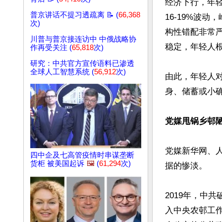
经济下行，年轻
普京讲话不提习透疏离 📝 (
66,368
16-19%波
次)
构性错配非常
川普与普京接连访中 中俄战略协
稳定，年轻人
作再受关注 (
65,818
次)
研究：中共官方宣传语料已渗透
全球人工智慧系统 (
56,912
次)
由此，年轻人
身、储蓄或小
党媒甩锅乡邨
党媒新华网、
四中企及七高管疫情时串谋垄断
货柜 被美国起诉
🖼️
(
61,294
次)
据的惨淡。

2019年，中
入中央农邨工