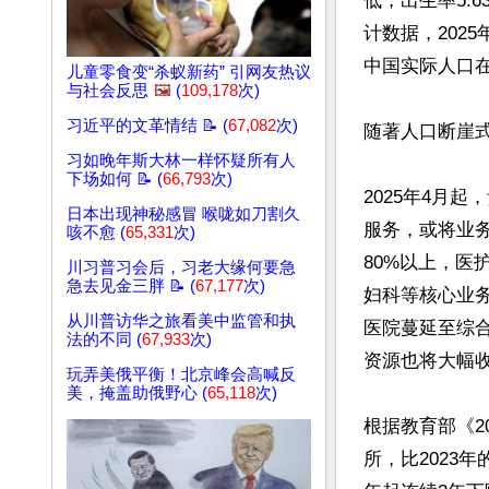
低，出生率5.6
计数据，202
中国实际人口在
儿童零食变“杀蚁新药” 引网友热议
与社会反思
🖼️
(
109,178
次)
习近平的文革情结 📝 (
67,082
次)
随著人口断崖
习如晚年斯大林一样怀疑所有人
下场如何 📝 (
66,793
次)
2025年4月
日本出现神秘感冒 喉咙如刀割久
服务，或将业
咳不愈 (
65,331
次)
80%以上，医
川习普习会后，习老大缘何要急
急去见金三胖 📝 (
67,177
次)
妇科等核心业
从川普访华之旅看美中监管和执
医院蔓延至综
法的不同 (
67,933
次)
资源也将大幅收
玩弄美俄平衡！北京峰会高喊反
美，掩盖助俄野心 (
65,118
次)
根据教育部《2
所，比2023年