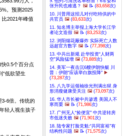
583.99万人，
9. 他列习清洗名单榜首！6常委和
张升民也难逃？
🖼️
📝 (
83,658
次)
5%。预测2025
10. 川普用这招儿对付吃特供的中
，比2021年峰值
共官员
🖼️
(
83,633
次)
11. 知名博主举报上海大学长江学
者论文造假
🖼️
📝 (
83,253
次)
12. 浏阳烟花厰爆炸 实际死亡人数
远超官方数字
🖼️
📝 (
77,398
次)
13. 中共出新规 赴华投资“人财两
空”风险猛增
🖼️
(
73,889
次)
快0.5个百分点
14. 美军一夜击沉6艘伊朗快艇 川
普：伊朗“应该举白旗投降”
▶️
到“低欲望生
(
73,287
次)
15. 八九学运领袖徐光刑满出狱 身
形消瘦健康受关注
🖼️
(
73,097
次)
16. 华人市长被中共渗透 美国人不
3-6倍。传统的
寒而栗
🖼️
📝 (
71,986
次)
年轻人视生孩子
17. 广州无人“捡便宜” 中共逆转房
市低迷失败
🖼️
(
71,901
次)
18. 陆专家打脸党魁:“共同富裕”有
结构性问题
🖼️
📝 (
71,575
次)