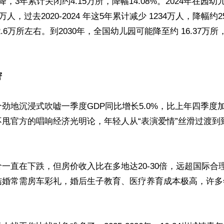
，3年累计关闭约4.15万所，降幅14.08%。2024年在园幼儿3
万人，过去2020-2024 年这5年累计减少 1234万人，降幅约2
.6万所左右。到2030年，全国幼儿园可能降至约 16.37万所


窘
劲地沉浸式吹嘘一季度GDP同比增长5.0%，比上年四季度加
甩官方的唱响经济光明论，年轻人从“表演爱情”丝滑过渡到
一直在下跌，但房价收入比在多地达20-30倍，远超国际合理
结婚常需房车彩礼，婚后生子教育、医疗养育成本极高，许多