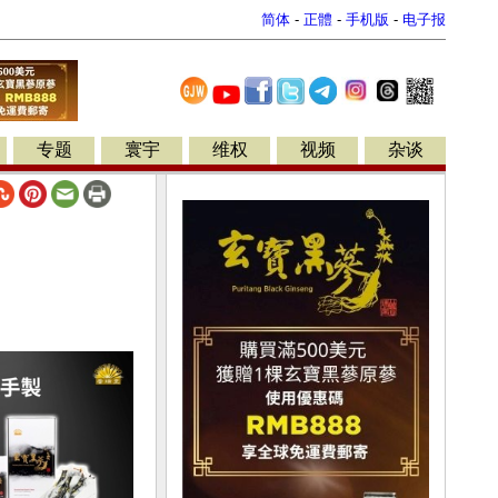
简体
-
正體
-
手机版
-
电子报
专题
寰宇
维权
视频
杂谈