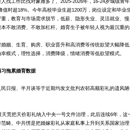
人找工作比找对象难多了。2025-2026年，16-24岁城镇青
动，峰值时超18%。今年高校毕业生超1200万，岗位设定和毕
严重，教育与市场需求脱节，低薪、隐形失业、灵活就业、慢
根本不敢消费、不敢加杠杆。婚育生子被年轻人视为最沉重的杠
对婚姻、生育、购房、职业晋升和高消费等传统欲望大幅降低
确幸糢式，理性选择，消费降级，情绪消费等低欲望糢式。

陋习拖累婚育数据
人民日报、半月谈等于近期均发文批判农邨高额彩礼的遗风陋
共破天荒把天价彩礼纳入中央一号文件治理，此后连续6年，这
作范畴。中共愣是把婚嫁彩礼从家庭私事上升到关系国家治理