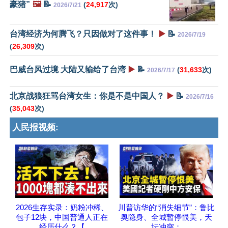
豪猪”
🖼️
📝
(
24,917
次)
2026/7/21
台湾经济为何腾飞？只因做对了这件事！
▶️
📝
2026/7/19
(
26,309
次)
巴威台风过境 大陆又输给了台湾
▶️
📝
(
31,633
次)
2026/7/17
北京战狼狂骂台湾女生：你是不是中国人？
▶️
📝
2026/7/16
(
35,043
次)
人民报视频:
2026生存实录：奶粉冲稀、
川普访华的“消失细节”：鲁比
包子12块，中国普通人正在
奥隐身、全城暂停恨美，天
经历什么？【
坛冲突：