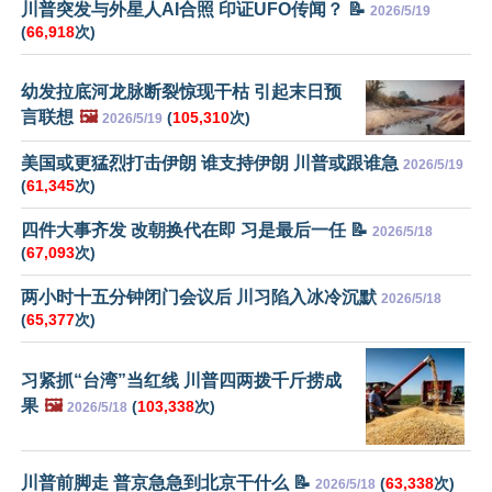
川普突发与外星人AI合照 印证UFO传闻？ 📝
2026/5/19
(
66,918
次)
幼发拉底河龙脉断裂惊现干枯 引起末日预
言联想
🖼️
(
105,310
次)
2026/5/19
美国或更猛烈打击伊朗 谁支持伊朗 川普或跟谁急
2026/5/19
(
61,345
次)
四件大事齐发 改朝换代在即 习是最后一任 📝
2026/5/18
(
67,093
次)
两小时十五分钟闭门会议后 川习陷入冰冷沉默
2026/5/18
(
65,377
次)
习紧抓“台湾”当红线 川普四两拨千斤捞成
果
🖼️
(
103,338
次)
2026/5/18
川普前脚走 普京急急到北京干什么 📝
(
63,338
次)
2026/5/18