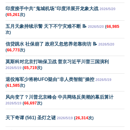
印度接手中共“鬼城机场”印度洋展开龙象大战
2026/5/20
(
65,261
次)
五月天象持续示警 天下不宁灾难不断 📝
(
66,985
2026/5/20
次)
信贷跳水 社保崩了 政府又忽悠养老靠街坊 📝
2026/5/20
(
66,773
次)
莫斯科对北京打响保卫战 普京习近平川普三国演利
(
65,719
次)
2026/5/19
退役海军少将称UFO疑由“非人类智能”操控
2026/5/19
(
61,585
次)
风向变了？川普北京峰会 中共网络反美潮的幕后算计
(
66,697
次)
2026/5/19
天下奇谭 (561) 圣灯之谜
(
26,314
次)
2026/5/19