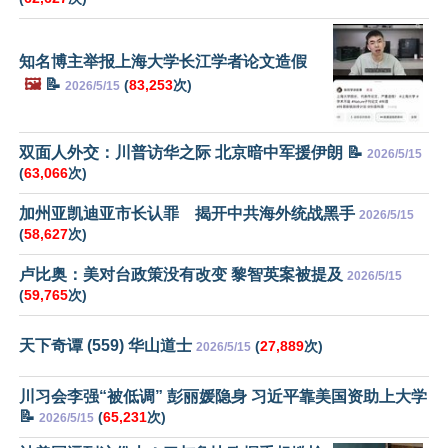
知名博主举报上海大学长江学者论文造假
🖼️
📝
(
83,253
次)
2026/5/15
双面人外交：川普访华之际 北京暗中军援伊朗 📝
2026/5/15
(
63,066
次)
加州亚凯迪亚市长认罪 揭开中共海外统战黑手
2026/5/15
(
58,627
次)
卢比奥：美对台政策没有改变 黎智英案被提及
2026/5/15
(
59,765
次)
天下奇谭 (559) 华山道士
(
27,889
次)
2026/5/15
川习会李强“被低调” 彭丽媛隐身 习近平靠美国资助上大学
📝
(
65,231
次)
2026/5/15