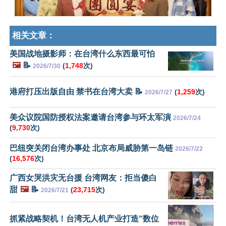
相关文章：
美国战地摄影师：在台湾什么东西最可怕
🖼️
📝
(
1,748
次)
2026/7/30
港府打压出版自由 禁书在台湾大卖 📝
(
1,259
次)
2026/7/27
美众议院国防授权法案邀请台湾参与环太军演
2026/7/24
(
9,730
次)
巴纽突关闭台湾办事处 北京布局威胁第一岛链
2026/7/22
(
16,576
次)
广西女哭洪灾无台援 台湾网友：拒当傻白
甜
🖼️
📝
(
23,715
次)
2026/7/21
抓紧战略契机！台湾无人机产业打造“数位