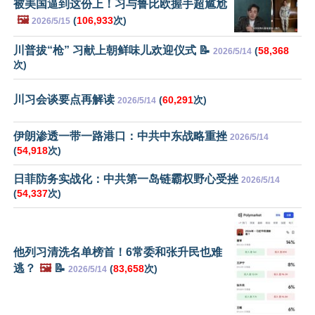
被美国逼到这份上！习与鲁比欧握手超尴尬
🖼️
(
106,933
次)
2026/5/15
川普拔“枪” 习献上朝鲜味儿欢迎仪式 📝
(
58,368
2026/5/14
次)
川习会谈要点再解读
(
60,291
次)
2026/5/14
伊朗渗透一带一路港口：中共中东战略重挫
2026/5/14
(
54,918
次)
日菲防务实战化：中共第一岛链霸权野心受挫
2026/5/14
(
54,337
次)
他列习清洗名单榜首！6常委和张升民也难
逃？
🖼️
📝
(
83,658
次)
2026/5/14