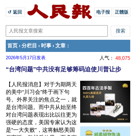
↺ 返回 
电子报
正體版
首页
分栏目
时事
文章
›
›
›
：
2026年5月17日
发表
人气：
48,075
“台湾问题”中共没有足够筹码迫使川普让步
【人民报消息】对于为期两天
的美中“川习会”终于画下句
号。外界关注的焦点之一，就
是台湾问题。而中共从始至终
对台湾问题表现出比以往更为
强硬的态度，美国专家认为这
是“一大失败”，这将触怒美国