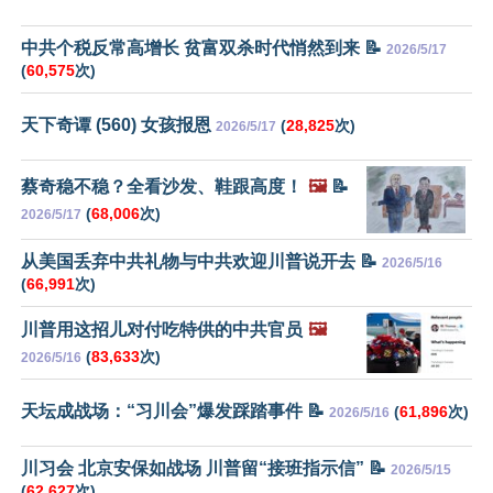
中共个税反常高增长 贫富双杀时代悄然到来 📝
2026/5/17
(
60,575
次)
天下奇谭 (560) 女孩报恩
(
28,825
次)
2026/5/17
蔡奇稳不稳？全看沙发、鞋跟高度！
🖼️
📝
(
68,006
次)
2026/5/17
从美国丢弃中共礼物与中共欢迎川普说开去 📝
2026/5/16
(
66,991
次)
川普用这招儿对付吃特供的中共官员
🖼️
(
83,633
次)
2026/5/16
天坛成战场：“习川会”爆发踩踏事件 📝
(
61,896
次)
2026/5/16
川习会 北京安保如战场 川普留“接班指示信” 📝
2026/5/15
(
62,627
次)