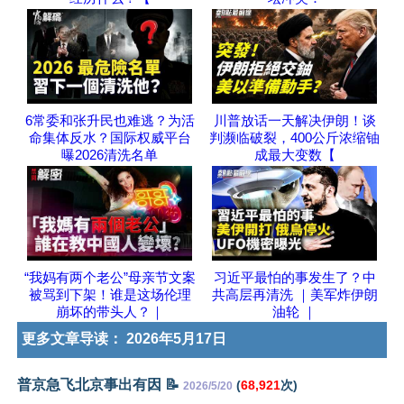
6常委和张升民也难逃？为活
川普放话一天解决伊朗！谈
命集体反水？国际权威平台
判濒临破裂，400公斤浓缩铀
曝2026清洗名单
成最大变数【
“我妈有两个老公”母亲节文案
习近平最怕的事发生了？中
被骂到下架！谁是这场伦理
共高层再清洗 ｜美军炸伊朗
崩坏的带头人？｜
油轮 ｜
更多文章导读：
2026年5月17日
普京急飞北京事出有因 📝
(
68,921
次)
2026/5/20