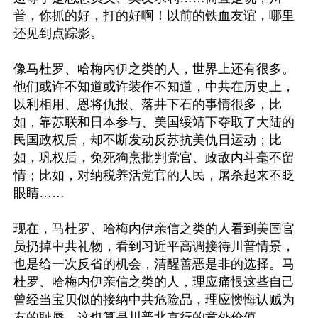
普，你抓的好，打的好啊！以前的铁血友谊，哪里
还见到点踪影。

像马杜罗、哈梅内伊之类的人，世界上还有很多。
他们或许不知道或许装作不知道，中共在历史上，
以利相用、恩将仇报、落井下石的事情很多，比
如，靠苏联和日本参与、美国绥靖下夺取了大陆的
民国政权后，却不断发动反苏抗美仇日运动；比
如，巩权后，兔死狗烹批判党官、政敌内斗毫不留
情；比如，对纳税养活党官的人民，屠杀起来不眨
眼睛……

现在，马杜罗、哈梅内伊亲信之类的人看到美国官
员扔掉中共礼物，看到习近平高调接待川普情景，
也是给一次反省的机会，清醒善恶是非的选择。马
杜罗、哈梅内伊亲信之类的人，理应痛恨这些自己
曾经当宝贝似的接纳中共危险品，理应懊悔认贼为
友的耻辱。这也算是川普北京行的意外价值。
