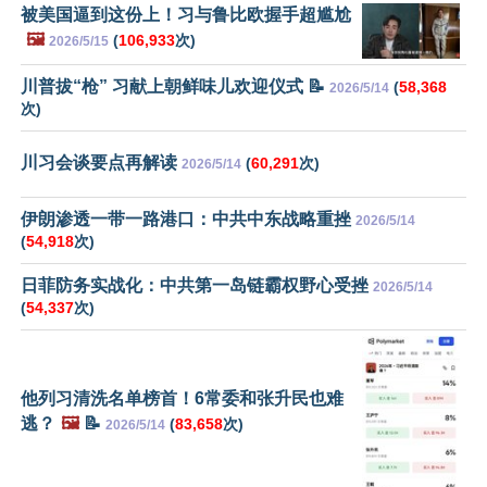
被美国逼到这份上！习与鲁比欧握手超尴尬
🖼️
(
106,933
次)
2026/5/15
川普拔“枪” 习献上朝鲜味儿欢迎仪式 📝
(
58,368
2026/5/14
次)
川习会谈要点再解读
(
60,291
次)
2026/5/14
伊朗渗透一带一路港口：中共中东战略重挫
2026/5/14
(
54,918
次)
日菲防务实战化：中共第一岛链霸权野心受挫
2026/5/14
(
54,337
次)
他列习清洗名单榜首！6常委和张升民也难
逃？
🖼️
📝
(
83,658
次)
2026/5/14