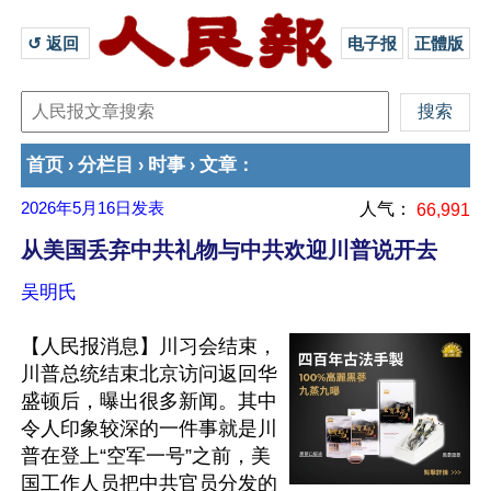
↺ 返回 
电子报
正體版
首页
分栏目
时事
文章
›
›
›
：
2026年5月16日
发表
人气：
66,991
从美国丢弃中共礼物与中共欢迎川普说开去
吴明氏
【人民报消息】川习会结束，
川普总统结束北京访问返回华
盛顿后，曝出很多新闻。其中
令人印象较深的一件事就是川
普在登上“空军一号”之前，美
国工作人员把中共官员分发的