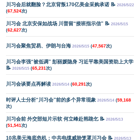
川习会后就翻脸？北京背叛170亿美金采购承诺 📝
2026/5/22
(
67,524
次)
川习会 北京安保如战场 川普留“接班指示信” 📝
2026/5/15
(
62,627
次)
川习会聚焦贸易、伊朗与台海
(
47,567
次)
2026/5/15
川习会李强“被低调” 彭丽媛隐身 习近平靠美国资助上大学
📝
(
65,231
次)
2026/5/15
川习会谈要点再解读
(
60,291
次)
2026/5/14
时评人士分析“川习会”前的多个异常现象
(
59,168
2026/5/14
次)
川习会前 外交部短片示软 何立峰赴韩跪乞 📝
2026/5/13
(
51,541
次)
10兆美元海底危机：中共电缆威胁笼罩川习会 📝
2026/5/13