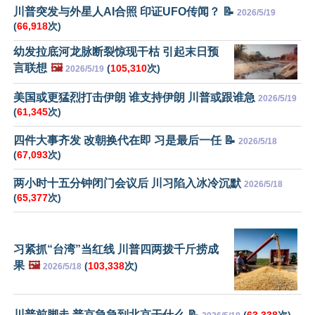
川普突发与外星人AI合照 印证UFO传闻？ 📝
2026/5/19
(
66,918
次)
幼发拉底河龙脉断裂惊现干枯 引起末日预
言联想
🖼️
(
105,310
次)
2026/5/19
美国或更猛烈打击伊朗 谁支持伊朗 川普或跟谁急
2026/5/19
(
61,345
次)
四件大事齐发 改朝换代在即 习是最后一任 📝
2026/5/18
(
67,093
次)
两小时十五分钟闭门会议后 川习陷入冰冷沉默
2026/5/18
(
65,377
次)
习紧抓“台湾”当红线 川普四两拨千斤捞成
果
🖼️
(
103,338
次)
2026/5/18
川普前脚走 普京急急到北京干什么 📝