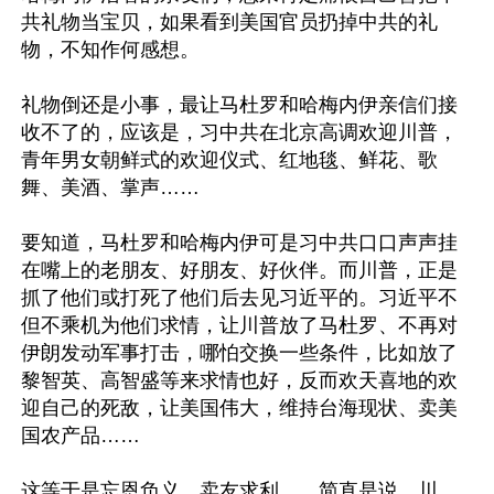
共礼物当宝贝，如果看到美国官员扔掉中共的礼
物，不知作何感想。

礼物倒还是小事，最让马杜罗和哈梅内伊亲信们接
收不了的，应该是，习中共在北京高调欢迎川普，
青年男女朝鲜式的欢迎仪式、红地毯、鲜花、歌
舞、美酒、掌声……

要知道，马杜罗和哈梅内伊可是习中共口口声声挂
在嘴上的老朋友、好朋友、好伙伴。而川普，正是
抓了他们或打死了他们后去见习近平的。习近平不
但不乘机为他们求情，让川普放了马杜罗、不再对
伊朗发动军事打击，哪怕交换一些条件，比如放了
黎智英、高智盛等来求情也好，反而欢天喜地的欢
迎自己的死敌，让美国伟大，维持台海现状、卖美
国农产品……

这等于是忘恩负义、卖友求利……简直是说，川