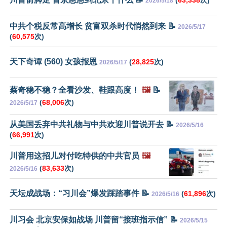
(
63,338
次)
2026/5/18
中共个税反常高增长 贫富双杀时代悄然到来 📝
2026/5/17
(
60,575
次)
天下奇谭 (560) 女孩报恩
(
28,825
次)
2026/5/17
蔡奇稳不稳？全看沙发、鞋跟高度！
🖼️
📝
(
68,006
次)
2026/5/17
从美国丢弃中共礼物与中共欢迎川普说开去 📝
2026/5/16
(
66,991
次)
川普用这招儿对付吃特供的中共官员
🖼️
(
83,633
次)
2026/5/16
天坛成战场：“习川会”爆发踩踏事件 📝
(
61,896
次)
2026/5/16
川习会 北京安保如战场 川普留“接班指示信” 📝
2026/5/15