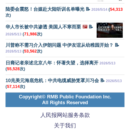
陆委会震怒！台媒赴大陆听训名单曝光 📝
(
54,313
2026/5/14
次)
华人市长被中共渗透 美国人不寒而栗
🖼️
📝
(
71,986
次)
2026/5/13
川普称不需习介入伊朗问题 中伊友谊从幼稚园开始？ 📝
(
53,562
次)
2026/5/13
日裔记者亲述北京八年：怀著失望，选择离开
2026/5/13
(
55,528
次)
10兆美元海底危机：中共电缆威胁笼罩川习会 📝
2026/5/13
(
57,114
次)
Copyright© RMB Public Foundation Inc.
All Rights Reserved
人民报网站服务条款
关于我们