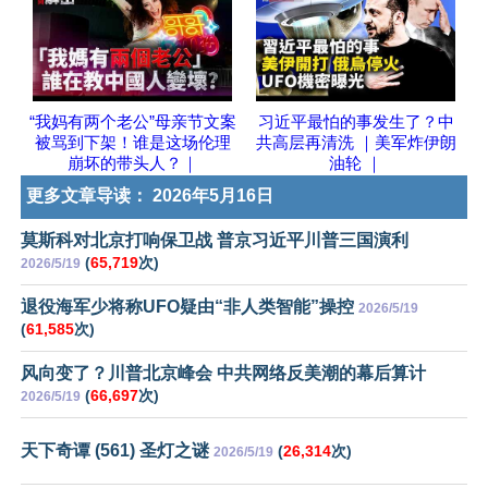
“我妈有两个老公”母亲节文案
习近平最怕的事发生了？中
被骂到下架！谁是这场伦理
共高层再清洗 ｜美军炸伊朗
崩坏的带头人？｜
油轮 ｜
更多文章导读：
2026年5月16日
莫斯科对北京打响保卫战 普京习近平川普三国演利
(
65,719
次)
2026/5/19
退役海军少将称UFO疑由“非人类智能”操控
2026/5/19
(
61,585
次)
风向变了？川普北京峰会 中共网络反美潮的幕后算计
(
66,697
次)
2026/5/19
天下奇谭 (561) 圣灯之谜
(
26,314
次)
2026/5/19