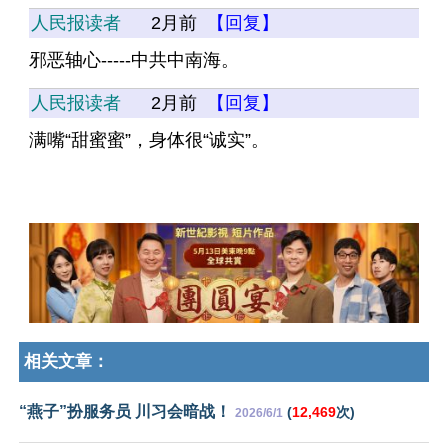
人民报读者
2月前
【回复】
邪恶轴心-----中共中南海。
人民报读者
2月前
【回复】
满嘴“甜蜜蜜”，身体很“诚实”。
相关文章：
“燕子”扮服务员 川习会暗战！
(
12,469
次)
2026/6/1