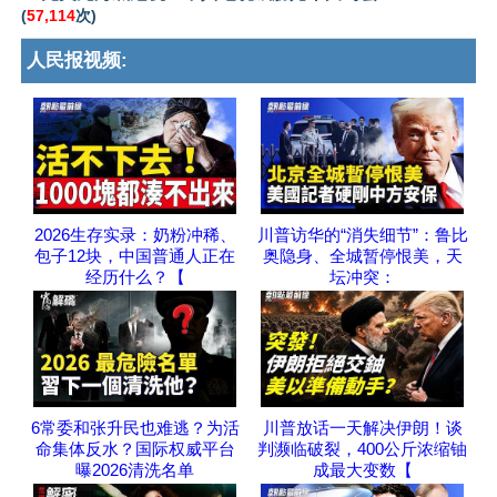
(
57,114
次)
人民报视频:
2026生存实录：奶粉冲稀、
川普访华的“消失细节”：鲁比
包子12块，中国普通人正在
奥隐身、全城暂停恨美，天
经历什么？【
坛冲突：
6常委和张升民也难逃？为活
川普放话一天解决伊朗！谈
命集体反水？国际权威平台
判濒临破裂，400公斤浓缩铀
曝2026清洗名单
成最大变数【