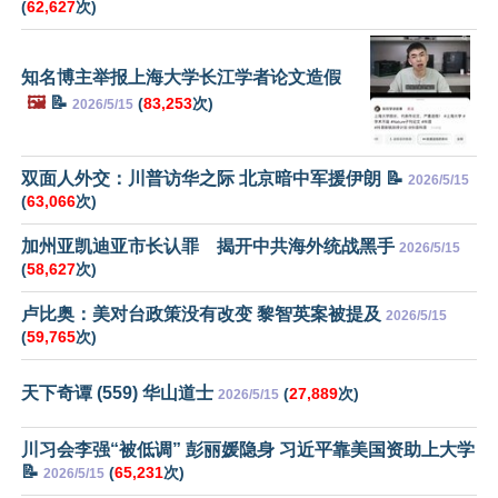
(
62,627
次)
知名博主举报上海大学长江学者论文造假
🖼️
📝
(
83,253
次)
2026/5/15
双面人外交：川普访华之际 北京暗中军援伊朗 📝
2026/5/15
(
63,066
次)
加州亚凯迪亚市长认罪 揭开中共海外统战黑手
2026/5/15
(
58,627
次)
卢比奥：美对台政策没有改变 黎智英案被提及
2026/5/15
(
59,765
次)
天下奇谭 (559) 华山道士
(
27,889
次)
2026/5/15
川习会李强“被低调” 彭丽媛隐身 习近平靠美国资助上大学
📝
(
65,231
次)
2026/5/15