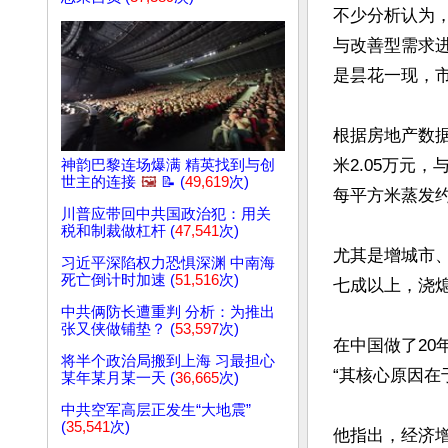
不少分析认为，
与改善型需求
是昙花一现，市
根据房地产数据
米2.05万元
神韵巴黎连场爆满 精英找到与创
世主的连接
🖼️
📝 (
49,619
次)
每平方米蒸发约7
川普应带回中共国政治犯：用关
税和制裁做杠杆 (
47,541
次)
尤其是增城市
习近平深陷权力恐惧深渊 中南海
死亡倒计时加速 (
51,516
次)
七成以上，浇熄
中共俩防长遭重判 分析：为推出
张又侠做铺垫？ (
53,597
次)
在中国做了20
将半个政治局搬到上海 习最担心
“其核心原因在
某年某月某一天 (
36,665
次)
中共空军高层正发生“大地震”
(
35,541
次)
他指出，经济