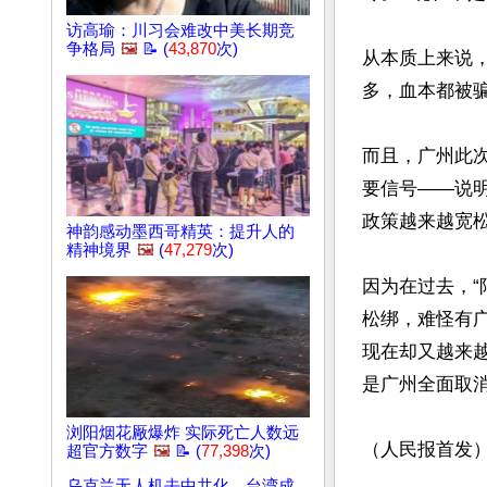
访高瑜：川习会难改中美长期竞
争格局
🖼️
📝 (
43,870
次)
从本质上来说
多，血本都被
而且，广州此
要信号——说
政策越来越宽松
神韵感动墨西哥精英：提升人的
精神境界
🖼️
(
47,279
次)
因为在过去，
松绑，难怪有
现在却又越来
是广州全面取消
浏阳烟花厰爆炸 实际死亡人数远
（人民报首发
超官方数字
🖼️
📝 (
77,398
次)
文章网址: http://w
乌克兰无人机去中共化，台湾成