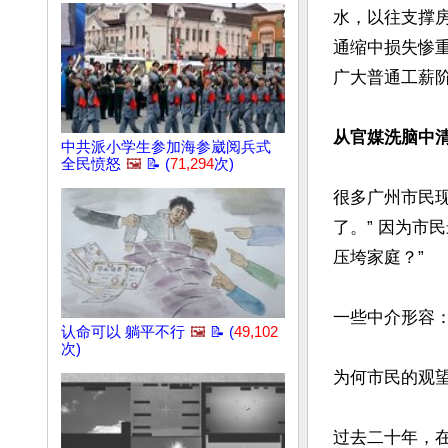
水，以往支撑
通缩中损失惨
广大普通工薪阶
从官媒洗脑中
中共派小学生参加海参崴阅兵式
全民愤怒
🖼️
📝 (
71,294
次)
很多广州市民现
了。” 因为市
压垮家庭？”

一些中介形容：
认命可以 躺平不行
🖼️
📝 (
49,102
次)
为何市民的观望
过去二十年，