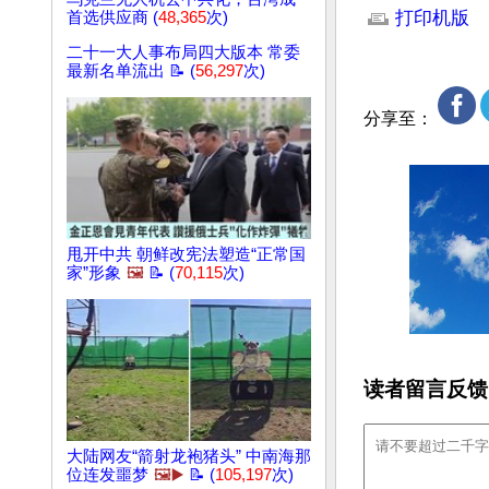
打印机版
首选供应商 (
48,365
次)
二十一大人事布局四大版本 常委
最新名单流出 📝 (
56,297
次)
分享至：
甩开中共 朝鲜改宪法塑造“正常国
家”形象
🖼️
📝 (
70,115
次)
读者留言反馈
大陆网友“箭射龙袍猪头” 中南海那
位连发噩梦
🖼️▶️
📝 (
105,197
次)