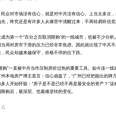
，民众对市场没有信心，就是对中共没有信心。上当太多次，
骗光，终究还是有许多人从痛苦中清醒过来，不再轻易听信党
次成为第一个“百分之百取消限购”的一线城市，也被不少分析
明当局对房市下滑的压力已经非常焦虑。因此就出现了中共不
，民众却越来越保守，价格不停的往下跌。

“限购”一直被中共当作压制房价过热的重要工具。如今连一线
广州本地房产博主直言：信心崩盘了，“广州已经把能出的牌几
越多人开始怀疑：“房子是不是已经不再是最安全的资产？”这
限购后，最深层、也最难逆转的变化。

）△
ww.renminbao.com/rmb/articles/2026/5/9/95150.html