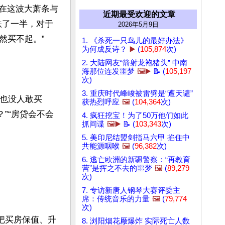
，在这波大萧条与
近期最受欢迎的文章
跌了一半，对于
2026年5月9日
买不起。”

1. 《杀死一只鸟儿的最好办法》
为何成反诗？
▶️
(
105,874
次)
2. 大陆网友“箭射龙袍猪头” 中南
海那位连发噩梦
🖼️▶️
📝 (
105,197
次)
3. 重庆时代峰峻被雷劈是“遭天谴”
，也没人敢买
获热烈呼应
🖼️
(
104,364
次)
？”“房贷会不会
4. 疯狂挖宝！为了50万他们如此
抓间谍
🖼️▶️
📝 (
103,343
次)
5. 美印尼结盟剑指马六甲 掐住中
共能源咽喉
🖼️
(
96,382
次)
6. 逃亡欧洲的新疆警察：“再教育
营”是挥之不去的噩梦
🖼️
(
89,279
次)
7. 专访新唐人钢琴大赛评委主
席：传统音乐的力量
🖼️
(
79,774
次)
把买房保值、升
8. 浏阳烟花厰爆炸 实际死亡人数