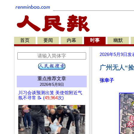
首页
要闻
内幕
时事
幽默
2026年5月9日
发
广州无人“
重点推荐文章
张幸子
2026年5月9日
川习会谈预测出笼 美使馆附近气
氛不寻常 📝 (
49,964
次)