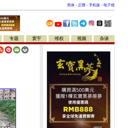
简体
-
正體
-
手机版
-
电子报
专题
寰宇
维权
视频
杂谈