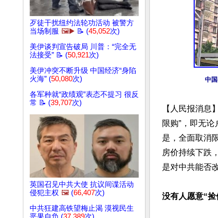
歹徒干扰纽约法轮功活动 被警方
当场制服
🖼️▶️
📝 (
45,052
次)
美伊谈判宣告破局 川普：“完全无
法接受” 📝 (
50,921
次)
美伊冲突不断升级 中国经济“身陷
火海” (
50,080
次)
中国
各军种就“政绩观”表态不提习 很反
常 📝 (
39,707
次)
【人民报消息】
限购”，即无
是，全面取消
房价持续下跌
是对中共能否改
英国召见中共大使 抗议间谍活动
侵犯主权
🖼️
(
66,407
次)
没有人愿意“捡
中共狂建高铁望梅止渴 漠视民生
恶果自负 (
37,389
次)