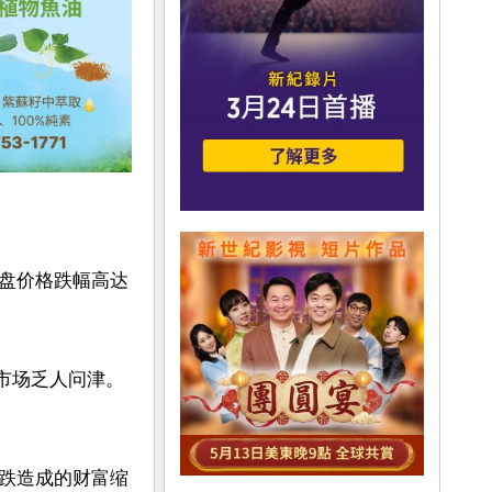
盘价格跌幅高达
但市场乏人问津。
跌造成的财富缩