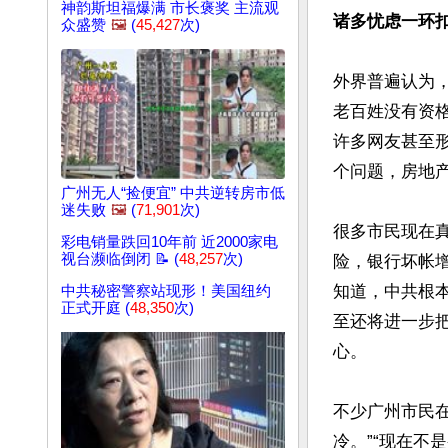
神韵斯坦福爆满 市长褒奖 主流观
诸多忧虑一环
众盛赞
🖼️
(
45,427
次)
外界普遍认为
老百姓没有资格
许多网友甚至
个问题，房地
广州无人“捡便宜” 中共逆转房市低
迷失败
🖼️
(
71,901
次)
很多市民现在
彩电销量跌回10年前 近2000家电
视台濒临倒闭 📝 (
48,257
次)
险，银行坏帐
知道，中共根
中共秘密警察站现形！美国纽约
正式开庭 (
48,350
次)
至还将进一步
心。

不少广州市民在
冷。”“现在不是