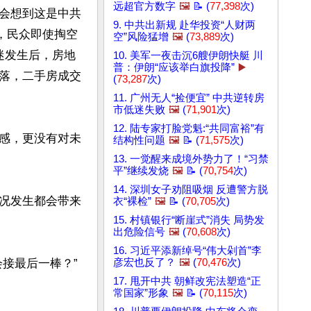
远超官方数字
🖼️
📝 (
77,398
次)
会想到这是中共
9. 中共出新规 赴华投资“人财两
，民众即使掏空
空”风险猛增
🖼️
(
73,889
次)
迷发生后，房地
10. 美军一夜击沉6艘伊朗快艇 川
普：伊朗“应该举白旗投降”
▶️
落，二手房成交
(
73,287
次)
11. 广州无人“捡便宜” 中共逆转房
市低迷失败
🖼️
(
71,901
次)
12. 陆专家打脸党魁:“共同富裕”有
感，更没有对未
结构性问题
🖼️
📝 (
71,575
次)
13. 一觉醒来成境外势力了！“习禁
平”继续发烧
🖼️
📝 (
70,754
次)
14. 深圳女子劝阻吸烟 反遭警方脱
况发生都会带来
衣“裸检”
🖼️
📝 (
70,705
次)
15. 村镇银行“断崖式”消失 局势发
出危险信号
🖼️
(
70,608
次)
16. 习近平添新绰号“伟大剁首”李
接最后一棒？”
彦宏也反了？
🖼️
(
70,476
次)
17. 甩开中共 朝鲜改宪法塑造“正
常国家”形象
🖼️
📝 (
70,115
次)