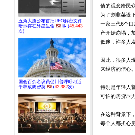
值的观念给民
为了割韭菜设
五角大厦公布首批UFO解密文件
一家三代6个
暗示存在外星生命
🖼️
📝 (
45,443
次)
产开始崩塌，
低迷，许多人发
因此，很多人
来经济的信心。
国会百余名议员促川普呼吁习近
平释放黎智英
🖼️
(
42,382
次)
特别是年轻人
可怕的房贷压力
在这种背景下
每个人都担心房