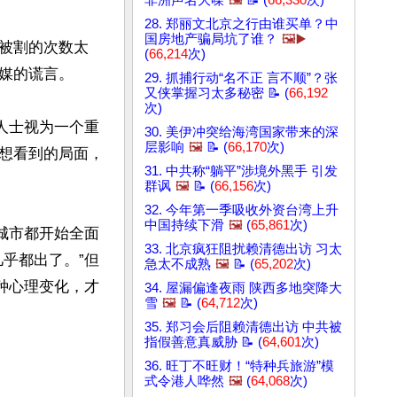
非洲声名大噪
🖼️
📝 (
66,330
次)
28. 郑丽文北京之行由谁买单？中
国房地产骗局坑了谁？
🖼️▶️
被割的次数太
(
66,214
次)
媒的谎言。

29. 抓捕行动“名不正 言不顺”？张
又侠掌握习太多秘密 📝 (
66,192
次)
人士视为一个重
30. 美伊冲突给海湾国家带来的深
层影响
🖼️
📝 (
66,170
次)
想看到的局面，
31. 中共称“躺平”涉境外黑手 引发
群讽
🖼️
📝 (
66,156
次)
32. 今年第一季吸收外资台湾上升
中国持续下滑
🖼️
(
65,861
次)
城市都开始全面
33. 北京疯狂阻扰赖清德出访 习太
乎都出了。”但
急太不成熟
🖼️
📝 (
65,202
次)
种心理变化，才
34. 屋漏偏逢夜雨 陕西多地突降大
雪
🖼️
📝 (
64,712
次)
35. 郑习会后阻赖清德出访 中共被
指假善意真威胁 📝 (
64,601
次)
36. 旺丁不旺财！“特种兵旅游”模
式令港人哗然
🖼️
(
64,068
次)