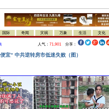
国际
奇闻
灾祸
万象
生活
文化
人气：
71,901
分享：
表
捡便宜” 中共逆转房市低迷失败（图）