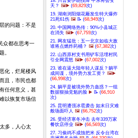
18. 川普要伊朗投降 中东将会变
天？
🖼️▶️
(
69,829
次)
19. 湖南浏阳烟花厰发生特大爆炸
21死61伤
🖼️
📝 (
68,949
次)
层的问题：不是
20. 中国网络热传：90%小县城正
在消失
🖼️▶️
(
67,759
次)
21. 网友猛批：五一北京如临大敌
民众都在思考一
谁将点燃炸药桶？
🖼️
(
67,382
次)
。

22. 山西原村支书用铲车活埋村民
引全网震怒
🖼️▶️
(
67,002
次)
23. 谁在逼大陆年轻人谋反？躺平
恶化，烂尾楼风
成间谍，境外势力发工资？
🖼️▶️
(
66,998
次)
而且，市民也都
24. 躺平是被境外势力蛊惑？一组
有任何意义，甚
数据狠抽党魁的脸
▶️
📝 (
66,910
次)
难以恢复市场信
25. 昆明遭强冰雹袭击 如末日灾难
般场面吓人
🖼️
(
66,752
次)
26. 受经济寒冬冲击 去年339万家
餐饮店停业
🖼️▶️
(
66,569
次)
子太多，人心太
27. 习偷鸡不成蚀把米 反令台湾在