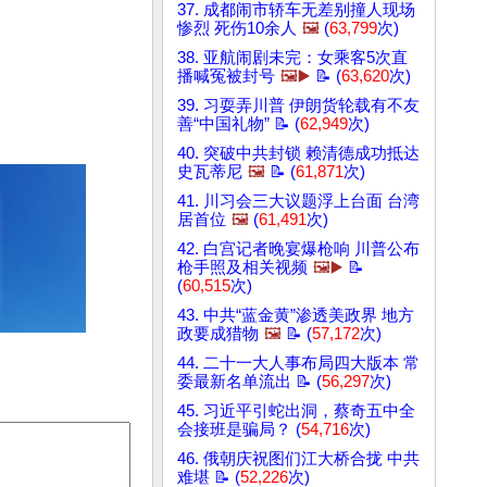
37. 成都闹市轿车无差别撞人现场
惨烈 死伤10余人
🖼️
(
63,799
次)
38. 亚航闹剧未完：女乘客5次直
播喊冤被封号
🖼️▶️
📝 (
63,620
次)
39. 习耍弄川普 伊朗货轮载有不友
善“中国礼物” 📝 (
62,949
次)
40. 突破中共封锁 赖清德成功抵达
史瓦蒂尼
🖼️
📝 (
61,871
次)
41. 川习会三大议题浮上台面 台湾
居首位
🖼️
(
61,491
次)
42. 白宫记者晚宴爆枪响 川普公布
枪手照及相关视频
🖼️▶️
📝
(
60,515
次)
43. 中共“蓝金黄”渗透美政界 地方
政要成猎物
🖼️
📝 (
57,172
次)
44. 二十一大人事布局四大版本 常
委最新名单流出 📝 (
56,297
次)
45. 习近平引蛇出洞，蔡奇五中全
会接班是骗局？ (
54,716
次)
46. 俄朝庆祝图们江大桥合拢 中共
难堪 📝 (
52,226
次)