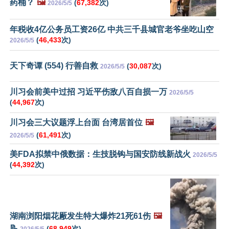
药桶？
🖼️
(
67,382
次)
2026/5/5
年税收4亿公务员工资26亿 中共三千县城官老爷坐吃山空
(
46,433
次)
2026/5/5
天下奇谭 (554) 行善自救
(
30,087
次)
2026/5/5
川习会前美中过招 习近平伤敌八百自损一万
2026/5/5
(
44,967
次)
川习会三大议题浮上台面 台湾居首位
🖼️
(
61,491
次)
2026/5/5
美FDA拟禁中俄数据：生技脱钩与国安防线新战火
2026/5/5
(
44,392
次)
湖南浏阳烟花厰发生特大爆炸21死61伤
🖼️
📝
(
68,949
次)