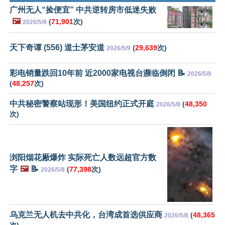
广州无人“捡便宜” 中共逆转房市低迷失败
🖼️
(
71,901
次)
2026/5/9
天下奇谭 (556) 道士茅安道
(
29,639
次)
2026/5/9
彩电销量跌回10年前 近2000家电视台濒临倒闭 📝
2026/5/9
(
48,257
次)
中共秘密警察站现形！美国纽约正式开庭
(
48,350
2026/5/8
次)
浏阳烟花厰爆炸 实际死亡人数远超官方数
字
🖼️
📝
(
77,398
次)
2026/5/8
乌克兰无人机去中共化，台湾成首选供应商
(
48,365
2026/5/8