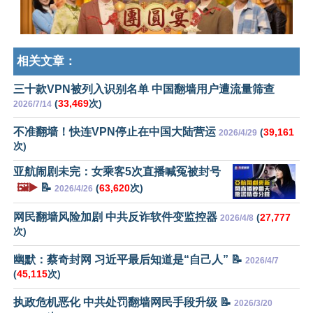
相关文章：
三十款VPN被列入识别名单 中国翻墙用户遭流量筛查
(
33,469
次)
2026/7/14
不准翻墙！快连VPN停止在中国大陆营运
(
39,161
2026/4/29
次)
亚航闹剧未完：女乘客5次直播喊冤被封号
🖼️▶️
📝
(
63,620
次)
2026/4/26
网民翻墙风险加剧 中共反诈软件变监控器
(
27,777
2026/4/8
次)
幽默：蔡奇封网 习近平最后知道是“自己人” 📝
2026/4/7
(
45,115
次)
执政危机恶化 中共处罚翻墙网民手段升级 📝
2026/3/20