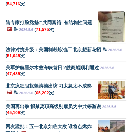
(
54,716
次)
陆专家打脸党魁:“共同富裕”有结构性问题
🖼️
📝
(
71,575
次)
2026/5/6
法律对抗升级：美国制裁炼油厂 北京想新花招 📝
2026/5/6
(
51,045
次)
美军护航霍尔木兹海峡首日 2艘商船顺利通过
2026/5/6
(
47,435
次)
北京疯狂阻扰赖清德出访 习太急太不成熟
🖼️
📝
(
65,202
次)
2026/5/6
美国再出拳 拟禁离职高级别雇员为中共等游说
2026/5/6
(
45,109
次)
网友猛批：五一北京如临大敌 谁将点燃炸