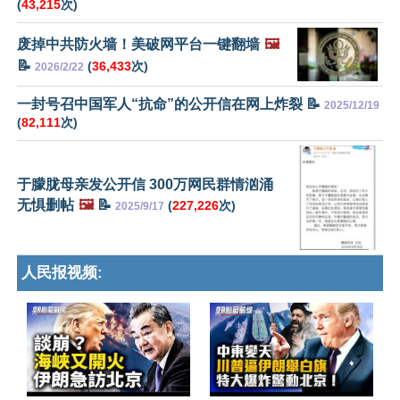
(
43,215
次)
废掉中共防火墙！美破网平台一键翻墙
🖼️
📝
(
36,433
次)
2026/2/22
一封号召中国军人“抗命”的公开信在网上炸裂 📝
2025/12/19
(
82,111
次)
于朦胧母亲发公开信 300万网民群情汹涌
无惧删帖
🖼️
📝
(
227,226
次)
2025/9/17
人民报视频: