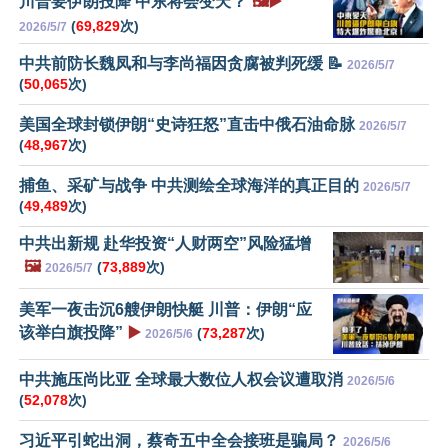
川普要伊朗投降 中东将会变天？
🖼️▶️
(
69,829
次)
2026/5/7
中共前防长魏凤和与李尚福因贪腐被判死缓 📝
2026/5/7
(
50,065
次)
美国全球封锁伊朗“史诗狂怒”直击中俄石油命脉
2026/5/7
(
48,967
次)
捕鱼、采矿与战争 中共测绘全球海洋的真正目的
2026/5/7
(
49,489
次)
中共出新规 赴华投资“人财两空”风险猛增
🖼️
(
73,889
次)
2026/5/7
美军一夜击沉6艘伊朗快艇 川普：伊朗“应
该举白旗投降”
▶️
(
73,287
次)
2026/5/6
中共施压尚比亚 全球最大数位人权会议遭取消
2026/5/6
(
52,078
次)
习近平引蛇出洞，蔡奇五中全会接班是骗局？
2026/5/6