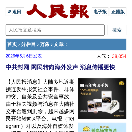
↺ 返回 
电子报
正體版
首页
分栏目
万象
文章
›
›
›
：
2026年5月6日
发表
人气：
38,054
中共封网 网民转向海外发声 消息传播更快
【人民报消息】大陆多地近期
接连发生报复社会事件、群体
冲突、自杀及公共安全事故。
由于相关视频与消息在大陆社
交平台遭到删除，越来越多网
民开始转向X平台、电报（Tel
egram）群以及海外自媒体发