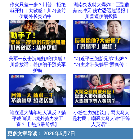
停火只差一步？川普：拒绝
湖南突发特大爆炸！巨型蘑
就开打｜太敏感！川习会前
菇云冲天 伤亡恐远超通报｜
伊朗外长突访中｜
川普逼伊朗投降
美军一夜击沉6艘伊朗快艇！
“习近平三胞胎兄弟”出炉？
川普放话：若伊朗干预美军
“习主席带头躺平”照疯传！
护航
谁在逼大陆年轻人谋反？躺
小粉红力挺拆姐，骂大马人
平成间谍，境外势力发工
是村民，嘲讽大马人讲“下等
资？【 热点最前线】
人英语”！
更多文章导读：
2026年5月7日