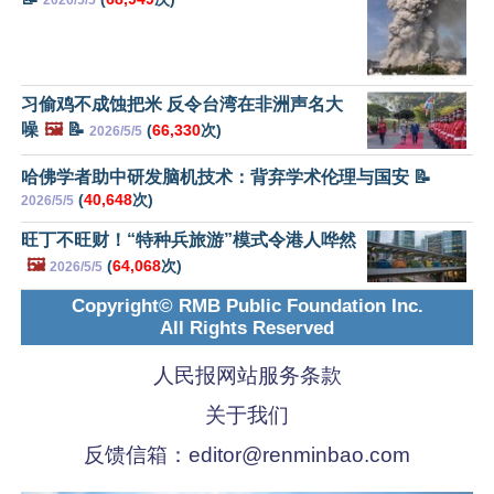
2026/5/5
习偷鸡不成蚀把米 反令台湾在非洲声名大
噪
🖼️
📝
(
66,330
次)
2026/5/5
哈佛学者助中研发脑机技术：背弃学术伦理与国安 📝
(
40,648
次)
2026/5/5
旺丁不旺财！“特种兵旅游”模式令港人哗然
🖼️
(
64,068
次)
2026/5/5
Copyright© RMB Public Foundation Inc.
All Rights Reserved
人民报网站服务条款
关于我们
反馈信箱：
editor@renminbao.com