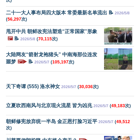
次)
二十一大人事布局四大版本 常委最新名单流出 📝
2026/5/8
(
56,297
次)
甩开中共 朝鲜改宪法塑造“正常国家”形象
🖼️
📝
(
70,115
次)
2026/5/8
大陆网友“箭射龙袍猪头” 中南海那位连发
噩梦
🖼️▶️
📝
(
105,197
次)
2026/5/7
天下奇谭 (555) 洛水神女
(
30,036
次)
2026/5/7
立夏吹西南风与北京现火流星 皆为凶兆
(
49,183
次)
2026/5/7
朝鲜修宪放弃统一半岛 金正恩打脸习近平
(
49,512
2026/5/7
次)