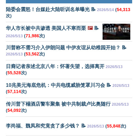
陆委会震怒！台媒赴大陆听训名单曝光 📝
(
54,313
2026/5/14
次)
华人市长被中共渗透 美国人不寒而栗
🖼️
📝
(
71,986
次)
2026/5/13
川普称不需习介入伊朗问题 中伊友谊从幼稚园开始？ 📝
(
53,562
次)
2026/5/13
日裔记者亲述北京八年：怀著失望，选择离开
2026/5/13
(
55,528
次)
10兆美元海底危机：中共电缆威胁笼罩川习会 📝
2026/5/13
(
57,114
次)
传川普下榻酒店警车聚集 被中共制裁卢比奥随行
2026/5/13
(
54,092
次)
李尚福、魏凤和究竟贪了多少钱？ 📝
(
55,848
次)
2026/5/13