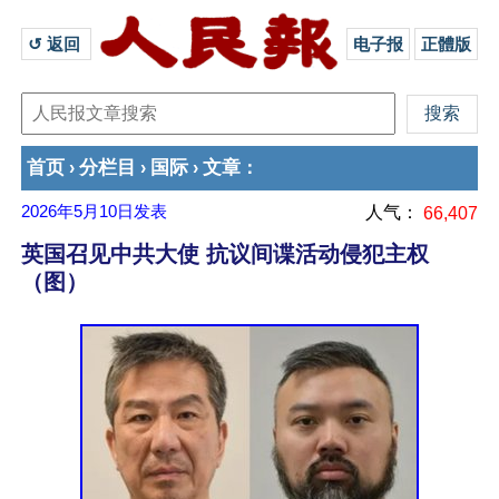
↺ 返回 
电子报
正體版
首页
分栏目
国际
文章
›
›
›
：
2026年5月10日
发表
人气：
66,407
英国召见中共大使 抗议间谍活动侵犯主权
（图）