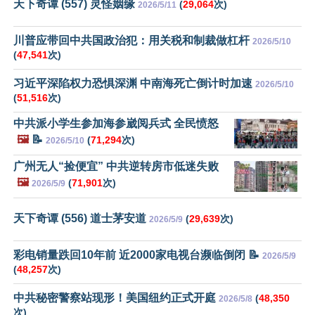
天下奇谭 (557) 灵怪姻缘
(
29,064
次)
2026/5/11
川普应带回中共国政治犯：用关税和制裁做杠杆
2026/5/10
(
47,541
次)
习近平深陷权力恐惧深渊 中南海死亡倒计时加速
2026/5/10
(
51,516
次)
中共派小学生参加海参崴阅兵式 全民愤怒
🖼️
📝
(
71,294
次)
2026/5/10
广州无人“捡便宜” 中共逆转房市低迷失败
🖼️
(
71,901
次)
2026/5/9
天下奇谭 (556) 道士茅安道
(
29,639
次)
2026/5/9
彩电销量跌回10年前 近2000家电视台濒临倒闭 📝
2026/5/9
(
48,257
次)
中共秘密警察站现形！美国纽约正式开庭
(
48,350
2026/5/8
次)