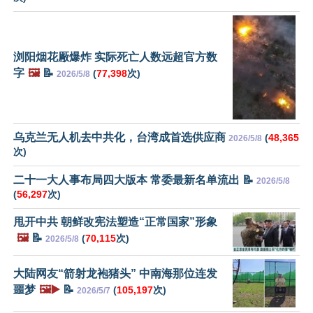
浏阳烟花厰爆炸 实际死亡人数远超官方数
字
🖼️
📝
(
77,398
次)
2026/5/8
乌克兰无人机去中共化，台湾成首选供应商
(
48,365
2026/5/8
次)
二十一大人事布局四大版本 常委最新名单流出 📝
2026/5/8
(
56,297
次)
甩开中共 朝鲜改宪法塑造“正常国家”形象
🖼️
📝
(
70,115
次)
2026/5/8
大陆网友“箭射龙袍猪头” 中南海那位连发
噩梦
🖼️▶️
📝
(
105,197
次)
2026/5/7