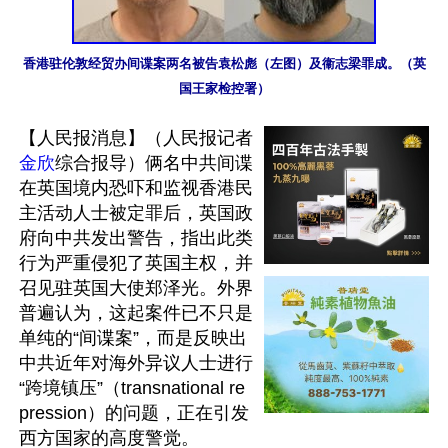
香港驻伦敦经贸办间谍案两名被告袁松彪（左图）及衞志梁罪成。（英
国王家检控署）
【人民报消息】（人民报记者
金欣
综合报导）俩名中共间谍
在英国境内恐吓和监视香港民
主活动人士被定罪后，英国政
府向中共发出警告，指出此类
行为严重侵犯了英国主权，并
召见驻英国大使郑泽光。外界
普遍认为，这起案件已不只是
单纯的“间谍案”，而是反映出
中共近年对海外异议人士进行
“跨境镇压”（transnational re
pression）的问题，正在引发
西方国家的高度警觉。
