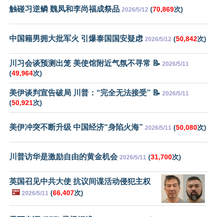
触碰习逆鳞 魏凤和李尚福成祭品
(
70,869
次)
2026/5/12
中国籍男拥大批军火 引爆泰国国安疑虑
(
50,842
次)
2026/5/12
川习会谈预测出笼 美使馆附近气氛不寻常 📝
2026/5/11
(
49,964
次)
美伊谈判宣告破局 川普：“完全无法接受” 📝
2026/5/11
(
50,921
次)
美伊冲突不断升级 中国经济“身陷火海”
(
50,080
次)
2026/5/11
川普访华是激励自由的黄金机会
(
31,700
次)
2026/5/11
英国召见中共大使 抗议间谍活动侵犯主权
🖼️
(
66,407
次)
2026/5/11