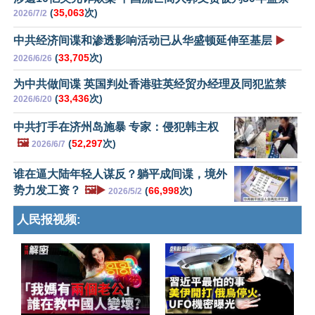
(
35,063
次)
2026/7/2
中共经济间谍和渗透影响活动已从华盛顿延伸至基层
▶️
(
33,705
次)
2026/6/26
为中共做间谍 英国判处香港驻英经贸办经理及同犯监禁
(
33,436
次)
2026/6/20
中共打手在济州岛施暴 专家：侵犯韩主权
🖼️
(
52,297
次)
2026/6/7
谁在逼大陆年轻人谋反？躺平成间谍，境外
势力发工资？
🖼️▶️
(
66,998
次)
2026/5/2
人民报视频: