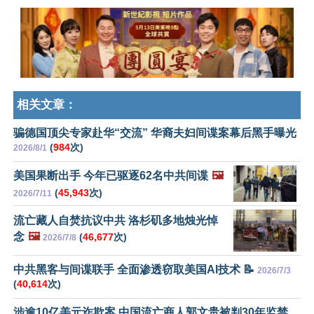
相关文章：
骗德国顶尖专家赴华“交流” 华裔夫妇间谍案幕后黑手曝光
(
984
次)
2026/8/1
美国果断出手 今年已驱逐62名中共间谍
🖼️
(
45,943
次)
2026/7/11
流亡藏人自焚抗议中共 洛杉矶多地烛光悼
念
🖼️
(
46,677
次)
2026/7/8
中共黑客与间谍联手 全面渗透窃取美国AI技术 📝
2026/7/3
(
40,614
次)
涉逾10亿美元诈欺案 中国流亡商人郭文贵被判30年监禁