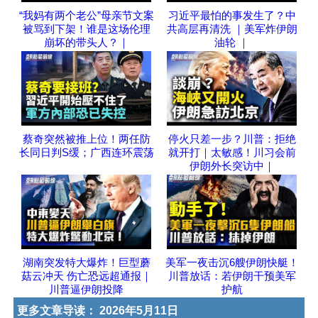
“我妈有两个老公”母亲节文案
习近平最怕的事发生了？中
被骂到下架！谁是这场伦理
共高层再清洗 ｜美军炸伊朗
崩坏的带头人？｜
油轮 ｜
蔡奇突然被推上位！两任防
停火只差一步？川普：拒绝
长同日判S缓；广西连环震荡
就开打｜太敏感！川习会前
伊朗外长突访中｜
湖南突发特大爆炸！巨型蘑
美军一夜击沉6艘伊朗快艇！
菇云冲天 伤亡恐远超通报｜
川普放话：若伊朗干预美军
川普逼伊朗投降
护航
更多文章导读：
2026年5月11日