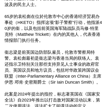
波及的民主人士。

65岁的袁松彪在位於伦敦市中心的香港经济贸易办
事处（HKETO）指挥这项“影子警察”行动，他指派4
0岁的衞，以及包括前英国海军陆战队员马修·特里
克特（Matthew Trickett）在内的其他人，代表香港
情报部门执行任务。

衞志梁是前英国边防部队雇员，伦敦市警察局特
警。袁松彪最初是衞志梁与香港当局的联络人。袁
还指示卫特别关注那些支持异见人士事业的政府官
员、英国议员和地方议员，包括对华政策跨国议会
联盟（Inter-Parliamentary Alliance on China）主席
伊恩·邓肯·史密斯爵士（Sir Iain Duncan Smith）。

此案是2024年提出的指控，标志著英国在《国家安
全法》自2023年推出以打击敌对国家活动以来，第
二次使用该法，该法扩大了间谍活动的定义。
