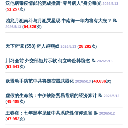
汉他病毒疫情邮轮完成撤离“零号病人”身分曝光
2026/5/13
(
51,257
次)
凶兆月犯南斗与月犯哭星现 中南海一年内将有大丧？ 📝
(
54,326
次)
2026/5/13
天下奇谭 (558) 奇人赵燕奴
(
28,282
次)
2026/5/13
川习会前 外交部短片示软 何立峰赴韩跪乞 📝
2026/5/13
(
51,541
次)
欧盟动手防范中共将逆变器武器化
(
49,636
次)
2026/5/13
虚假的生命线：中伊铁路贸易背后的经济算计 📝
2026/5/12
(
49,408
次)
王春彦：七年黑牢见证中共系统性信仰迫害 📝
2026/5/12
(
47,952
次)