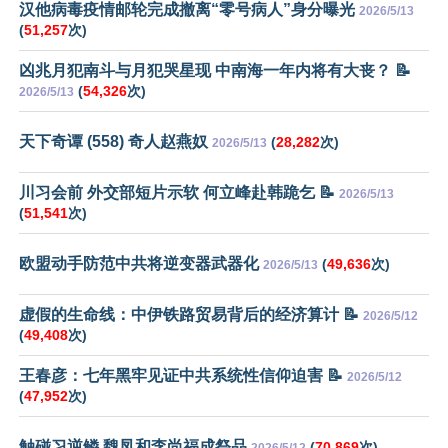
汉他病毒疫情邮轮完成撤离“零号病人”身分曝光
2026/5/13
(
51,257
次)
凶兆月犯南斗与月犯哭星现 中南海一年内将有大丧？ 📝
(
54,326
次)
2026/5/13
天下奇谭 (558) 奇人赵燕奴
(
28,282
次)
2026/5/13
川习会前 外交部短片示软 何立峰赴韩跪乞 📝
2026/5/13
(
51,541
次)
欧盟动手防范中共将逆变器武器化
(
49,636
次)
2026/5/13
虚假的生命线：中伊铁路贸易背后的经济算计 📝
2026/5/12
(
49,408
次)
王春彦：七年黑牢见证中共系统性信仰迫害 📝
2026/5/12
(
47,952
次)
触碰习逆鳞 魏凤和李尚福成祭品
(
70,869
次)
2026/5/12