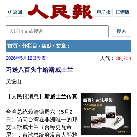
↺ 返回 
电子报
正體版
首页
分栏目
幽默
文章
›
›
›
：
2026年5月12日
发表
人气：
38,703
习送八百头牛给斯威士兰
吴慢山
【人民报消息】
斯威士兰传真
台湾总统赖清德周六（5月2
日）访问台湾在非洲唯一的邦
交国斯威士兰（台称史瓦帝
尼），台湾总统府发言人郭雅