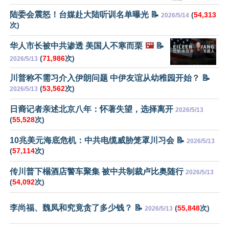
陆委会震怒！台媒赴大陆听训名单曝光 📝
(
54,313
2026/5/14
次)
华人市长被中共渗透 美国人不寒而栗
🖼️
📝
(
71,986
次)
2026/5/13
川普称不需习介入伊朗问题 中伊友谊从幼稚园开始？ 📝
(
53,562
次)
2026/5/13
日裔记者亲述北京八年：怀著失望，选择离开
2026/5/13
(
55,528
次)
10兆美元海底危机：中共电缆威胁笼罩川习会 📝
2026/5/13
(
57,114
次)
传川普下榻酒店警车聚集 被中共制裁卢比奥随行
2026/5/13
(
54,092
次)
李尚福、魏凤和究竟贪了多少钱？ 📝
(
55,848
次)
2026/5/13