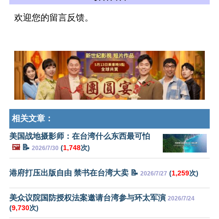
欢迎您的留言反馈。
相关文章：
美国战地摄影师：在台湾什么东西最可怕
🖼️
📝
(
1,748
次)
2026/7/30
港府打压出版自由 禁书在台湾大卖 📝
(
1,259
次)
2026/7/27
美众议院国防授权法案邀请台湾参与环太军演
2026/7/24
(
9,730
次)