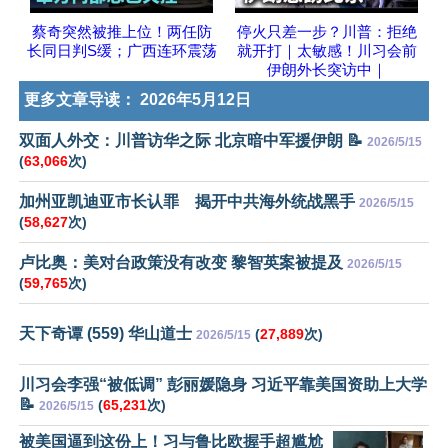
蔡奇突然被推上位！两任防
停火只差一步？川普：拒绝
长同日判S缓；广西连环震荡
就开打｜太敏感！川习会前
伊朗外长突访中｜
更多文章导读：
2026年5月12日
双面人外交：川普访华之际 北京暗中军援伊朗 📝
2026/5/15
(
63,066
次)
加州亚凯迪亚市长认罪 揭开中共海外统战黑手
2026/5/15
(
58,627
次)
卢比奥：美对台政策没有改变 黎智英案被提及
2026/5/15
(
59,765
次)
天下奇谭 (559) 华山道士
(
27,889
次)
2026/5/15
川习会李强“被低调” 彭丽媛隐身 习近平靠美国资助上大学
📝
(
65,231
次)
2026/5/15
被美国逼到这份上！习与鲁比欧握手超尴尬