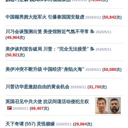
中国籍男拥大批军火 引爆泰国国安疑虑
(
50,842
次)
2026/5/12
川习会谈预测出笼 美使馆附近气氛不寻常 📝
2026/5/11
(
49,964
次)
美伊谈判宣告破局 川普：“完全无法接受” 📝
2026/5/11
(
50,921
次)
美伊冲突不断升级 中国经济“身陷火海”
(
50,080
次)
2026/5/11
川普访华是激励自由的黄金机会
(
31,700
次)
2026/5/11
英国召见中共大使 抗议间谍活动侵犯主权
🖼️
(
66,407
次)
2026/5/11
天下奇谭 (557) 灵怪姻缘
(
29,064
次)
2026/5/11