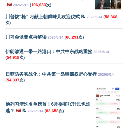
🖼️
(
106,933
次)
2026/5/15
川普拔“枪” 习献上朝鲜味儿欢迎仪式 📝
(
58,368
2026/5/14
次)
川习会谈要点再解读
(
60,291
次)
2026/5/14
伊朗渗透一带一路港口：中共中东战略重挫
2026/5/14
(
54,918
次)
日菲防务实战化：中共第一岛链霸权野心受挫
2026/5/14
(
54,337
次)
他列习清洗名单榜首！6常委和张升民也难
逃？
🖼️
📝
(
83,658
次)
2026/5/14