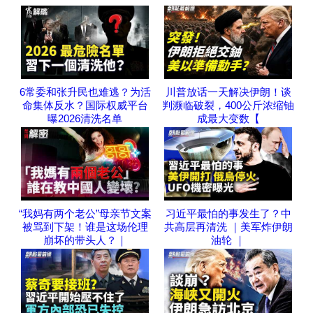
6常委和张升民也难逃？为活
川普放话一天解决伊朗！谈
命集体反水？国际权威平台
判濒临破裂，400公斤浓缩铀
曝2026清洗名单
成最大变数【
“我妈有两个老公”母亲节文案
习近平最怕的事发生了？中
被骂到下架！谁是这场伦理
共高层再清洗 ｜美军炸伊朗
崩坏的带头人？｜
油轮 ｜