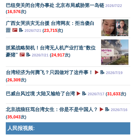
巴纽突关闭台湾办事处 北京布局威胁第一岛链
2026/7/22
(
16,576
次)
广西女哭洪灾无台援 台湾网友：拒当傻白
甜
🖼️
📝
(
23,715
次)
2026/7/21
抓紧战略契机！台湾无人机产业打造“数位
豪猪”
🖼️
📝
(
24,917
次)
2026/7/21
台湾经济为何腾飞？只因做对了这件事！
▶️
📝
2026/7/19
(
26,309
次)
巴威台风过境 大陆又输给了台湾
▶️
📝
(
31,633
次)
2026/7/17
北京战狼狂骂台湾女生：你是不是中国人？
▶️
📝
2026/7/16
(
35,043
次)
人民报视频: