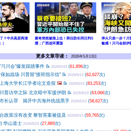
了？中共高层再清
蔡奇突然被推上位！两任防长同日判S
停火只差一步？川
 ｜
缓；广西连环震荡
敏感！川习会前伊
更多文章导读：
2026年5月13日
“习川会”爆发踩踏事件
📝
(
61,896
次)
2026/5/16
安保如战场 川普留“接班指示信”
📝
(
62,627
次)
2026/5/15
上海大学长江学者论文造假
🖼️
📝
(
83,253
次)
2026/5/15
川普访华之际 北京暗中军援伊朗
📝
(
63,066
次)
2026/5/15
市长认罪 揭开中共海外统战黑手
(
58,627
次)
2026/5/15
台政策没有改变 黎智英案被提及
(
59,765
次)
2026/5/15
9) 华山道士
(
27,889
次)
2026/5/15