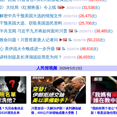
2026/7/24
2》大结局《红潮将落》今上线
🖼️▶️
(
31,538
次)
2026/7/19
解密中共干预美国大选的情报文件
(
26,475
次)
2026/7/18
干预美国大选、窃取美国选民资料
(
29,706
次)
2026/7/17
中共丑闻 习近平九月将如何面对川普
🖼️
📝
(
38,485
次)
2026/7/17
致命问题！川普答新唐人记者问
▶️🖼️
📝
(
50,233
次)
2026/7/9
心 美伊战火今晚或进一步升级
🖼️
📝
(
48,616
次)
2026/7/9
讲特别提及长津湖战役用意为何？
(
36,659
次)
2026/7/8
人民报视频
2026年5月13日
逃？为活命集体反
川普放话一天解决伊朗！谈判濒临破
“我妈有两个老公
026清洗名单
裂，400公斤浓缩铀成最大变数【
架！谁是这场伦理