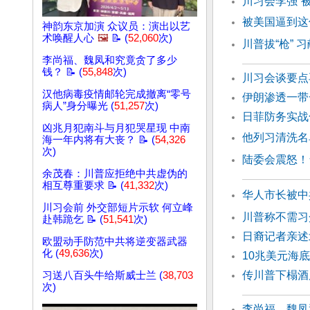
川习会李强“
被美国逼到这
神韵东京加演 众议员：演出以艺
术唤醒人心
🖼️
📝 (
52,060
次)
川普拔“枪”
李尚福、魏凤和究竟贪了多少
钱？ 📝 (
55,848
次)
川习会谈要
汉他病毒疫情邮轮完成撤离“零号
伊朗渗透一带
病人”身分曝光 (
51,257
次)
日菲防务实战
凶兆月犯南斗与月犯哭星现 中南
他列习清洗名
海一年内将有大丧？ 📝 (
54,326
次)
陆委会震怒！
余茂春：川普应拒绝中共虚伪的
相互尊重要求 📝 (
41,332
次)
华人市长被中
川习会前 外交部短片示软 何立峰
川普称不需习
赴韩跪乞 📝 (
51,541
次)
日裔记者亲述
欧盟动手防范中共将逆变器武器
化 (
49,636
次)
10兆美元海
传川普下榻酒
习送八百头牛给斯威士兰 (
38,703
次)
李尚福、魏凤