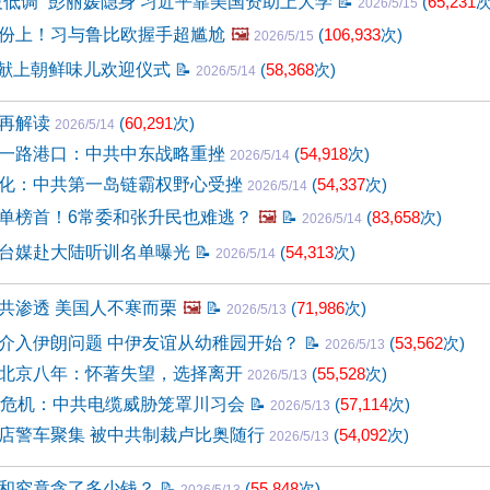
被低调” 彭丽媛隐身 习近平靠美国资助上大学
📝
(
65,231
次
2026/5/15
份上！习与鲁比欧握手超尴尬
🖼️
(
106,933
次)
2026/5/15
 习献上朝鲜味儿欢迎仪式
📝
(
58,368
次)
2026/5/14
点再解读
(
60,291
次)
2026/5/14
一路港口：中共中东战略重挫
(
54,918
次)
2026/5/14
化：中共第一岛链霸权野心受挫
(
54,337
次)
2026/5/14
单榜首！6常委和张升民也难逃？
🖼️
📝
(
83,658
次)
2026/5/14
台媒赴大陆听训名单曝光
📝
(
54,313
次)
2026/5/14
共渗透 美国人不寒而栗
🖼️
📝
(
71,986
次)
2026/5/13
介入伊朗问题 中伊友谊从幼稚园开始？
📝
(
53,562
次)
2026/5/13
北京八年：怀著失望，选择离开
(
55,528
次)
2026/5/13
底危机：中共电缆威胁笼罩川习会
📝
(
57,114
次)
2026/5/13
店警车聚集 被中共制裁卢比奥随行
(
54,092
次)
2026/5/13
和究竟贪了多少钱？
📝
(
55,848
次)