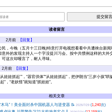
读者留言
2月前
【回复】
公民，今晚（五月十三日晚)特意打开电视想看看中共遭殃台新闻
却意外的发现主持人一个字没提川习会。按中共惯例这样的大外
，可这次却哑言了，耐人寻味。
2月前
【回复】
‘从娃娃抓起’”，“器官供体”“从娃娃抓起”，把伊朗当“三岁小孩”
起”，“老妖怪”就知道“抓娃娃”。
相关文章
“木马”！美全面封杀中国机器人与逆变器
📝
(
1,240
次)
2026/7/29
瞧卢比奥 川普警告习21大前放老实点儿
(
12,159
次)