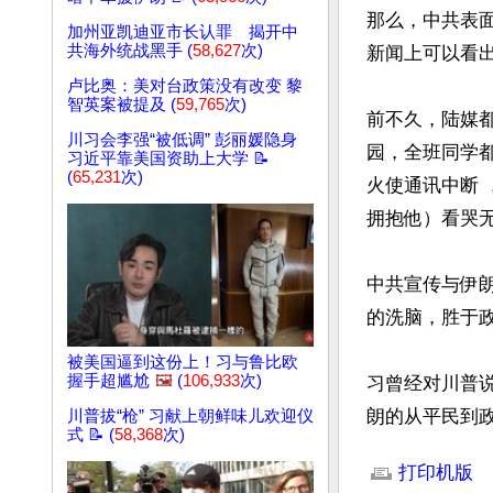
那么，中共表
加州亚凯迪亚市长认罪 揭开中
共海外统战黑手 (
58,627
次)
新闻上可以看出
卢比奥：美对台政策没有改变 黎
智英案被提及 (
59,765
次)
前不久，陆媒都
川习会李强“被低调” 彭丽媛隐身
园，全班同学都
习近平靠美国资助上大学 📝
(
65,231
次)
火使通讯中断 
拥抱他）看哭无
中共宣传与伊
的洗脑，胜于
被美国逼到这份上！习与鲁比欧
握手超尴尬
🖼️
(
106,933
次)
习曾经对川普
朗的从平民到
川普拔“枪” 习献上朝鲜味儿欢迎仪
式 📝 (
58,368
次)
文章网址: http://w
打印机版