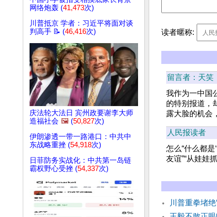
网络炮轰 (
41,473
次)
川普抵京 学者：习近平将面对谈
判高手 📝 (
46,416
次)
读者暱称:
留言者：天笑
我作为一中国
的特别报道，
庆法轮大法日 宾州政要谢李大师
露大脸的机会
造福社会
🖼️
(
50,827
次)
人民报读者
伊朗渗透一带一路港口：中共中
东战略重挫 (
54,918
次)
怎么“什么都是
友谊”“从娃娃抓
日菲防务实战化：中共第一岛链
霸权野心受挫 (
54,337
次)
川普重拳堵绝
王毅不敢正眼