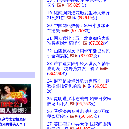
18. 川普要伊朗投降 中东将会变
天？
🖼️▶️
(
69,829
次)
19. 湖南浏阳烟花厰发生特大爆炸
21死61伤
🖼️
📝 (
68,949
次)
20. 中国网络热传：90%小县城正
在消失
🖼️▶️
(
67,759
次)
21. 网友猛批：五一北京如临大敌
谁将点燃炸药桶？
🖼️
(
67,382
次)
22. 山西原村支书用铲车活埋村民
引全网震怒
🖼️▶️
(
67,002
次)
23. 谁在逼大陆年轻人谋反？躺平
成间谍，境外势力发工资？
🖼️▶️
(
66,998
次)
24. 躺平是被境外势力蛊惑？一组
数据狠抽党魁的脸
▶️
📝 (
66,910
次)
25. 昆明遭强冰雹袭击 如末日灾难
般场面吓人
🖼️
(
66,752
次)
26. 受经济寒冬冲击 去年339万家
餐饮店停业
🖼️▶️
(
66,569
次)
”母亲节文案被骂到下
27. 英国召见中共大使 抗议间谍活
崩坏的带头人？｜