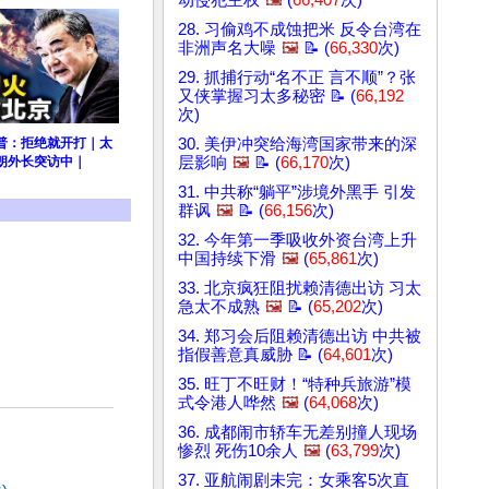
动侵犯主权
🖼️
(
66,407
次)
28. 习偷鸡不成蚀把米 反令台湾在
非洲声名大噪
🖼️
📝 (
66,330
次)
29. 抓捕行动“名不正 言不顺”？张
又侠掌握习太多秘密 📝 (
66,192
次)
普：拒绝就开打｜太
30. 美伊冲突给海湾国家带来的深
朗外长突访中｜
层影响
🖼️
📝 (
66,170
次)
31. 中共称“躺平”涉境外黑手 引发
群讽
🖼️
📝 (
66,156
次)
32. 今年第一季吸收外资台湾上升
中国持续下滑
🖼️
(
65,861
次)
33. 北京疯狂阻扰赖清德出访 习太
急太不成熟
🖼️
📝 (
65,202
次)
34. 郑习会后阻赖清德出访 中共被
指假善意真威胁 📝 (
64,601
次)
35. 旺丁不旺财！“特种兵旅游”模
式令港人哗然
🖼️
(
64,068
次)
36. 成都闹市轿车无差别撞人现场
惨烈 死伤10余人
🖼️
(
63,799
次)
37. 亚航闹剧未完：女乘客5次直