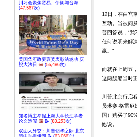
川习会聚焦贸易、伊朗与台海
(
47,567
次)
12日，在白宫
互动。当被问
普回答说，“我
任何说明来解
赢。”

美国华府政要褒奖表彰法轮功 庆
祝大法日
🖼️
(
55,486
次)
而就在上周五，
这两艘船当时正
川普北京行启
员琳赛‧格雷厄
国）购买了90
知名博主举报上海大学长江学者
论文造假
🖼️
📝 (
83,253
次)
他说。

双面人外交：川普访华之际 北京
暗中军援伊朗 📝 (
63,066
次)