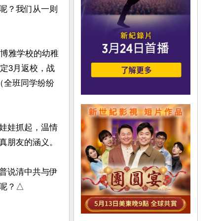
呢？我们从一则
兴博雅学校的幼稚
原定3月返校，战
（全班同学纷纷
娃娃抓起，温情
真朋友的涵义。

普说清中共与伊
呢？△