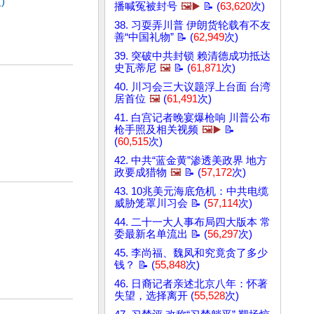
)
播喊冤被封号
🖼️▶️
📝 (
63,620
次)
38. 习耍弄川普 伊朗货轮载有不友
善“中国礼物” 📝 (
62,949
次)
39. 突破中共封锁 赖清德成功抵达
史瓦蒂尼
🖼️
📝 (
61,871
次)
40. 川习会三大议题浮上台面 台湾
居首位
🖼️
(
61,491
次)
41. 白宫记者晚宴爆枪响 川普公布
枪手照及相关视频
🖼️▶️
📝
(
60,515
次)
42. 中共“蓝金黄”渗透美政界 地方
政要成猎物
🖼️
📝 (
57,172
次)
43. 10兆美元海底危机：中共电缆
威胁笼罩川习会 📝 (
57,114
次)
44. 二十一大人事布局四大版本 常
委最新名单流出 📝 (
56,297
次)
45. 李尚福、魏凤和究竟贪了多少
钱？ 📝 (
55,848
次)
46. 日裔记者亲述北京八年：怀著
失望，选择离开 (
55,528
次)