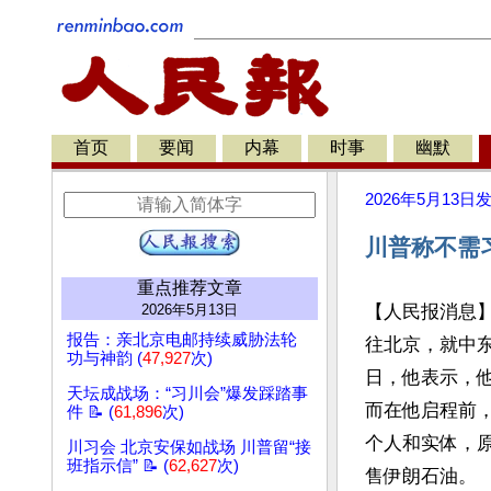
首页
要闻
内幕
时事
幽默
2026年5月13日
川普称不需
重点推荐文章
2026年5月13日
【人民报消息
报告：亲北京电邮持续威胁法轮
往北京，就中东
功与神韵 (
47,927
次)
日，他表示，
天坛成战场：“习川会”爆发踩踏事
而在他启程前，
件 📝 (
61,896
次)
个人和实体，
川习会 北京安保如战场 川普留“接
班指示信” 📝 (
62,627
次)
售伊朗石油。
