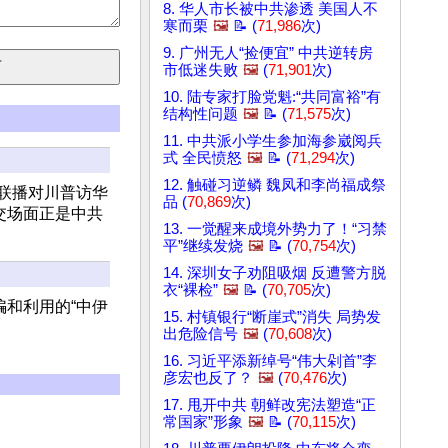
8. 华人市长被中共渗透 美国人不
寒而栗
🖼️
📝 (
71,986
次)
9. 广州无人“捡便宜” 中共逆转房
市低迷失败
🖼️
(
71,901
次)
10. 陆专家打脸党魁:“共同富裕”有
结构性问题
🖼️
📝 (
71,575
次)
11. 中共派小学生参加海参崴阅兵
式 全民愤怒
🖼️
📝 (
71,294
次)
12. 触碰习逆鳞 魏凤和李尚福成祭
联播对川普访华
品 (
70,869
次)
交场面正是中共
13. 一觉醒来成境外势力了！“习禁
平”继续发烧
🖼️
📝 (
70,754
次)
14. 深圳女子劝阻吸烟 反遭警方脱
衣“裸检”
🖼️
📝 (
70,705
次)
哄骗和利用的“中伊
15. 村镇银行“断崖式”消失 局势发
出危险信号
🖼️
(
70,608
次)
16. 习近平添新绰号“伟大剁首”李
彦宏也反了？
🖼️
(
70,476
次)
17. 甩开中共 朝鲜改宪法塑造“正
常国家”形象
🖼️
📝 (
70,115
次)