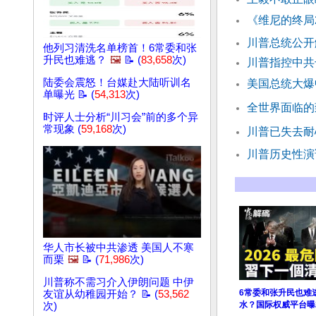
《维尼的终局
川普总统公开
他列习清洗名单榜首！6常委和张
升民也难逃？
🖼️
📝 (
83,658
次)
川普指控中共
陆委会震怒！台媒赴大陆听训名
美国总统大爆
单曝光 📝 (
54,313
次)
全世界面临的
时评人士分析“川习会”前的多个异
常现象 (
59,168
次)
川普已失去耐
川普历史性演
华人市长被中共渗透 美国人不寒
而栗
🖼️
📝 (
71,986
次)
川普称不需习介入伊朗问题 中伊
6常委和张升民也难
友谊从幼稚园开始？ 📝 (
53,562
水？国际权威平台曝2
次)