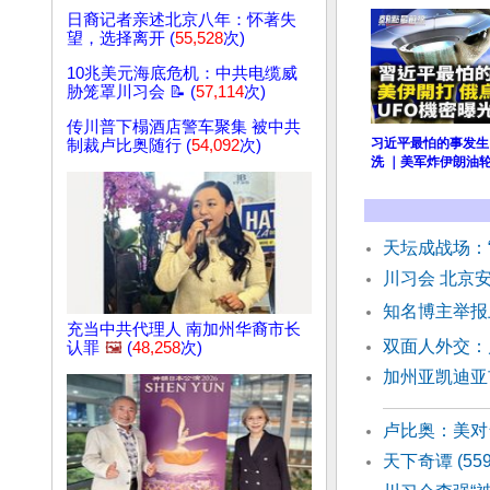
日裔记者亲述北京八年：怀著失
望，选择离开 (
55,528
次)
10兆美元海底危机：中共电缆威
胁笼罩川习会 📝 (
57,114
次)
传川普下榻酒店警车聚集 被中共
习近平最怕的事发生
制裁卢比奥随行 (
54,092
次)
洗 ｜美军炸伊朗油轮
天坛成战场：
川习会 北京
知名博主举报
充当中共代理人 南加州华裔市长
双面人外交：
认罪
🖼️
(
48,258
次)
加州亚凯迪亚
卢比奥：美对
天下奇谭 (55