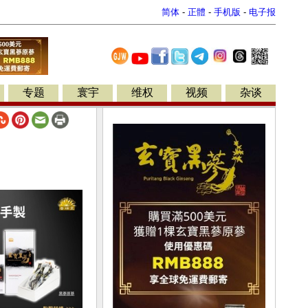
简体
-
正體
-
手机版
-
电子报
专题
寰宇
维权
视频
杂谈