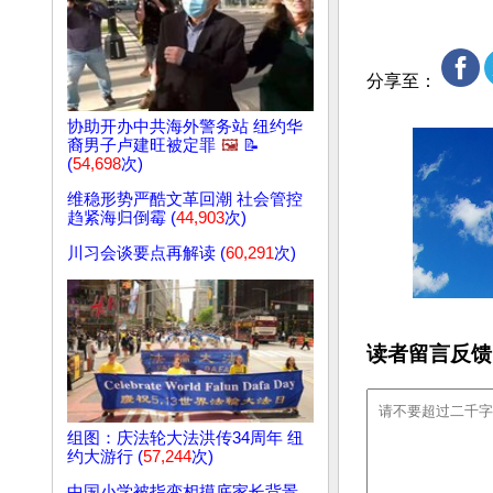
分享至：
协助开办中共海外警务站 纽约华
裔男子卢建旺被定罪
🖼️
📝
(
54,698
次)
维稳形势严酷文革回潮 社会管控
趋紧海归倒霉 (
44,903
次)
川习会谈要点再解读 (
60,291
次)
读者留言反馈
组图：庆法轮大法洪传34周年 纽
约大游行 (
57,244
次)
中国小学被指变相摸底家长背景