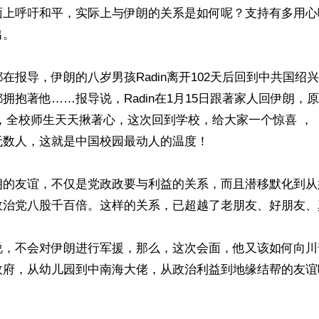
面上呼吁和平，实际上与伊朗的关系是如何呢？支持有多用心
。

在报导，伊朗的八岁男孩Radin离开102天后回到中共国绍
拥抱著他……报导说，Radin在1月15日跟著家人回伊朗，
，全校师生天天揪著心，这次回到学校，给大家一个惊喜 ，
数人，这就是中国校园最动人的温度！

朗的友谊，不仅是党政政要与利益的关系，而且潜移默化到从
政治党八股千百倍。这样的关系，已超越了老朋友、好朋友、
说，不会对伊朗进行军援，那么，这次会面，他又该如何向川
政府，从幼儿园到中南海大佬，从政治利益到地缘结帮的友谊
ww.renminbao.com/rmb/articles/2026/5/13/95192.html