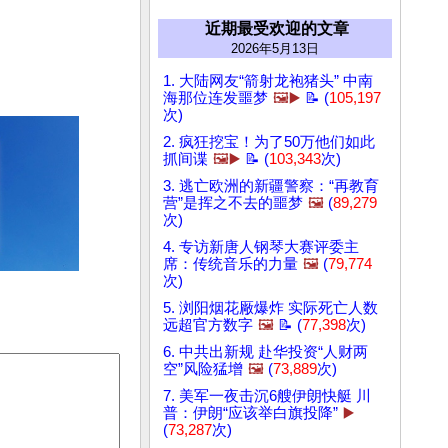
近期最受欢迎的文章
2026年5月13日
1. 大陆网友“箭射龙袍猪头” 中南
海那位连发噩梦
🖼️▶️
📝 (
105,197
次)
2. 疯狂挖宝！为了50万他们如此
抓间谍
🖼️▶️
📝 (
103,343
次)
3. 逃亡欧洲的新疆警察：“再教育
营”是挥之不去的噩梦
🖼️
(
89,279
次)
4. 专访新唐人钢琴大赛评委主
席：传统音乐的力量
🖼️
(
79,774
次)
5. 浏阳烟花厰爆炸 实际死亡人数
远超官方数字
🖼️
📝 (
77,398
次)
6. 中共出新规 赴华投资“人财两
空”风险猛增
🖼️
(
73,889
次)
7. 美军一夜击沉6艘伊朗快艇 川
普：伊朗“应该举白旗投降”
▶️
(
73,287
次)