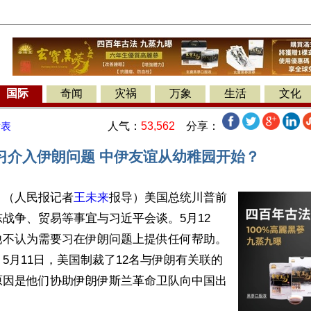
国际
奇闻
灾祸
万象
生活
文化
人气：
53,562
分享：
发表
习介入伊朗问题 中伊友谊从幼稚园开始？
】（人民报记者
王未来
报导）美国总统川普前
战争、贸易等事宜与习近平会谈。5月12
他不认为需要习在伊朗问题上提供任何帮助。
5月11日，美国制裁了12名与伊朗有关联的
原因是他们协助伊朗伊斯兰革命卫队向中国出