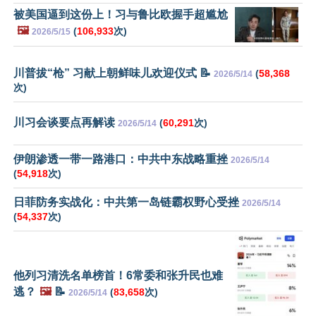
被美国逼到这份上！习与鲁比欧握手超尴尬
🖼️
(
106,933
次)
2026/5/15
川普拔“枪” 习献上朝鲜味儿欢迎仪式 📝
(
58,368
2026/5/14
次)
川习会谈要点再解读
(
60,291
次)
2026/5/14
伊朗渗透一带一路港口：中共中东战略重挫
2026/5/14
(
54,918
次)
日菲防务实战化：中共第一岛链霸权野心受挫
2026/5/14
(
54,337
次)
他列习清洗名单榜首！6常委和张升民也难
逃？
🖼️
📝
(
83,658
次)
2026/5/14