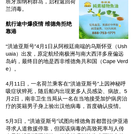
班牙加纳利群岛，启程返回荷
兰消毒。

航行途中爆疫情 维德角拒绝
靠港
“洪迪亚斯号”4月1日从阿根廷南端的乌斯怀亚（Ush
uaia）出发，原定航经南极洲与南大西洋多座偏远
岛屿，最终目的地是西非维德角共和国（Cape Verd
e）。

4月11日，一名荷兰乘客在“洪迪亚斯号”上因神秘呼
吸症状猝死，随后船内出现更多人员感染、病故。5
月2日，南非卫生当局从一名在当地接受加护病房治
疗的英籍男子身上验出汉他病毒，首度确认疫情。

5月3日，“洪迪亚斯号”试图向维德角首都普拉伊亚港
寻求人道救援停靠，但因该病毒的高致死率与人传