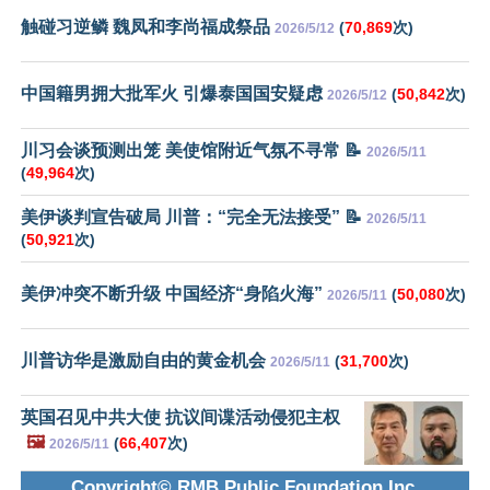
触碰习逆鳞 魏凤和李尚福成祭品
(
70,869
次)
2026/5/12
中国籍男拥大批军火 引爆泰国国安疑虑
(
50,842
次)
2026/5/12
川习会谈预测出笼 美使馆附近气氛不寻常 📝
2026/5/11
(
49,964
次)
美伊谈判宣告破局 川普：“完全无法接受” 📝
2026/5/11
(
50,921
次)
美伊冲突不断升级 中国经济“身陷火海”
(
50,080
次)
2026/5/11
川普访华是激励自由的黄金机会
(
31,700
次)
2026/5/11
英国召见中共大使 抗议间谍活动侵犯主权
🖼️
(
66,407
次)
2026/5/11
Copyright© RMB Public Foundation Inc.