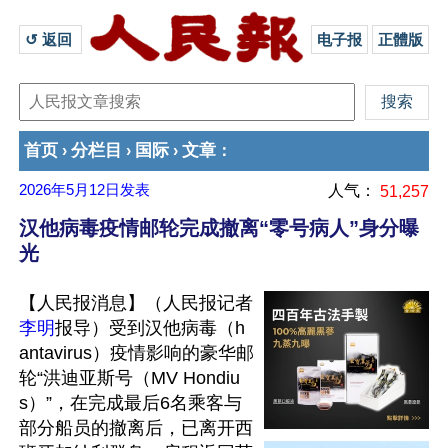
↺ 返回 
电子报
正體版
首页
分栏目
国际
文章
›
›
›
：
2026年5月12日
发表
人气：
51,257
汉他病毒疫情邮轮完成撤离“零号病人”身分曝
光
【人民报消息】（人民报记者
李明
报导）受到汉他病毒（h
antavirus）疫情影响的豪华邮
轮“洪迪亚斯号（MV Hondiu
s）”，在完成最后6名乘客与
部分船员的撤离后，已离开西