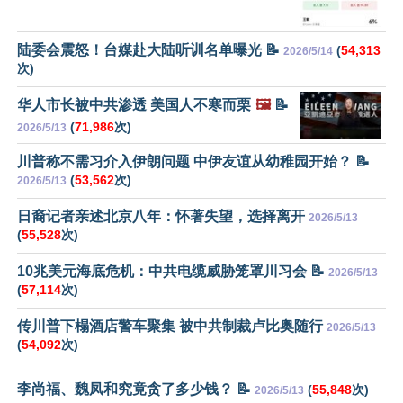
陆委会震怒！台媒赴大陆听训名单曝光 📝
(
54,313
2026/5/14
次)
华人市长被中共渗透 美国人不寒而栗
🖼️
📝
(
71,986
次)
2026/5/13
川普称不需习介入伊朗问题 中伊友谊从幼稚园开始？ 📝
(
53,562
次)
2026/5/13
日裔记者亲述北京八年：怀著失望，选择离开
2026/5/13
(
55,528
次)
10兆美元海底危机：中共电缆威胁笼罩川习会 📝
2026/5/13
(
57,114
次)
传川普下榻酒店警车聚集 被中共制裁卢比奥随行
2026/5/13
(
54,092
次)
李尚福、魏凤和究竟贪了多少钱？ 📝
(
55,848
次)
2026/5/13