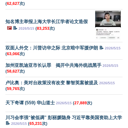
(
62,627
次)
知名博主举报上海大学长江学者论文造假
🖼️
📝
(
83,253
次)
2026/5/15
双面人外交：川普访华之际 北京暗中军援伊朗 📝
2026/5/15
(
63,066
次)
加州亚凯迪亚市长认罪 揭开中共海外统战黑手
2026/5/15
(
58,627
次)
卢比奥：美对台政策没有改变 黎智英案被提及
2026/5/15
(
59,765
次)
天下奇谭 (559) 华山道士
(
27,889
次)
2026/5/15
川习会李强“被低调” 彭丽媛隐身 习近平靠美国资助上大学
📝
(
65,231
次)
2026/5/15