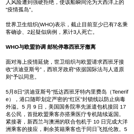
人风险遭到强硬拒绝，使该船瞬间沦为大西洋上的
“疫情孤岛”。

世界卫生组织(WHO)表示，截止目前至少已有7名乘
客确诊、2起疑似病例，累计3人死亡。

WHO与欧盟协调 邮轮停靠西班牙撤离
面对海上疫情延烧，世卫组织与欧盟请求西班牙接
收“洪迪亚斯号”，西班牙政府“依据国际法与人道原
则”予以同意。

5月8日“洪迪亚斯号”抵达西班牙特内里费岛（Tenerif
e），港口随即划定严密的“红区”封锁线以防止病毒
外溢。5 月 9 日，美国国务院率先派遣包机接回 17 
名公民，首批欧盟乘客亦搭乘医疗专机陆续返国。
紧接著，新西兰与澳洲的联合包机于 10 日完成大洋
洲乘客的接应，剩余英籍乘客也于同日飞抵伦敦。5 