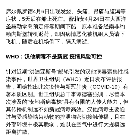
席尔佩罗德4月6日出现发烧、头痛、胃痛与腹泻等
症状，5天后在船上死亡。蜜莉安4月24日在大西洋
圣赫勒拿岛预定停靠期间下船，原本准备经南非约
翰内斯堡转机返荷，却因病情恶化被机组人员请下
飞机，随后在机场倒下，隔天病逝。

WHO：汉他病毒不是新冠 疫情风险可控
针对近期“洪迪亚斯号”邮轮引发的汉他病毒聚集性感
染事件，世界卫生组织（WHO）近日发布评估报
告，明确指出此次疫情与新冠肺炎（COVID-19）有
著本质区别。世卫组织总干事谭德塞强调，尽管本
次涉及的“安地斯病毒株”具有有限的人传人能力，但
其传播机制远不如新冠病毒高效。汉他病毒主要通
过与受感染啮齿动物的排泄物密切接触传播，且在
外部环境中极其脆弱，难以在空气中进行大规模远
距离扩散。
