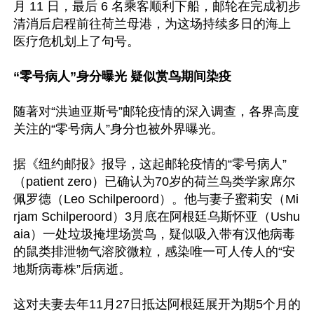
月 11 日，最后 6 名乘客顺利下船，邮轮在完成初步
清消后启程前往荷兰母港，为这场持续多日的海上
医疗危机划上了句号。

“零号病人”身分曝光 疑似赏鸟期间染疫
随著对“洪迪亚斯号”邮轮疫情的深入调查，各界高度
关注的“零号病人”身分也被外界曝光。

据《纽约邮报》报导，这起邮轮疫情的“零号病人”
（patient zero）已确认为70岁的荷兰鸟类学家席尔
佩罗德（Leo Schilperoord）。他与妻子蜜莉安（Mi
rjam Schilperoord）3月底在阿根廷乌斯怀亚（Ushu
aia）一处垃圾掩埋场赏鸟，疑似吸入带有汉他病毒
的鼠类排泄物气溶胶微粒，感染唯一可人传人的“安
地斯病毒株”后病逝。

这对夫妻去年11月27日抵达阿根廷展开为期5个月的