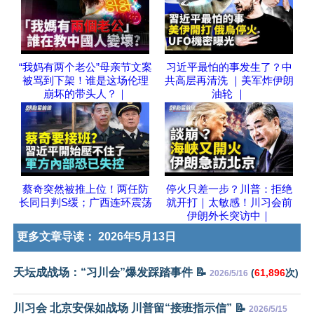
“我妈有两个老公”母亲节文案
习近平最怕的事发生了？中
被骂到下架！谁是这场伦理
共高层再清洗 ｜美军炸伊朗
崩坏的带头人？｜
油轮 ｜
蔡奇突然被推上位！两任防
停火只差一步？川普：拒绝
长同日判S缓；广西连环震荡
就开打｜太敏感！川习会前
伊朗外长突访中｜
更多文章导读：
2026年5月13日
天坛成战场：“习川会”爆发踩踏事件 📝
(
61,896
次)
2026/5/16
川习会 北京安保如战场 川普留“接班指示信” 📝
2026/5/15