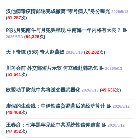
汉他病毒疫情邮轮完成撤离“零号病人”身分曝光
2026/5/13
(
51,257
次)
凶兆月犯南斗与月犯哭星现 中南海一年内将有大丧？ 📝
(
54,326
次)
2026/5/13
天下奇谭 (558) 奇人赵燕奴
(
28,282
次)
2026/5/13
川习会前 外交部短片示软 何立峰赴韩跪乞 📝
2026/5/13
(
51,541
次)
欧盟动手防范中共将逆变器武器化
(
49,636
次)
2026/5/13
虚假的生命线：中伊铁路贸易背后的经济算计 📝
2026/5/12
(
49,408
次)
王春彦：七年黑牢见证中共系统性信仰迫害 📝
2026/5/12
(
47,952
次)