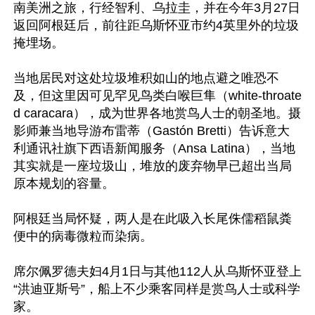
南美洲之旅，行经智利、乌拉圭，并在今年3月27日
返回阿根廷后，前往距乌斯怀亚市约4英里外的垃圾
掩埋场。

当地居民对这处垃圾堆积如山的地点避之唯恐不
及，但这里因可见罕见鸟类白喉巨隼（white-throate
d caracara），成为世界各地赏鸟人士的朝圣地。摄
影师兼当地导游布雷蒂（Gastón Bretti）告诉意大
利通讯社旗下西语新闻服务（Ansa Latina），当地
其实就是一座垃圾山，堆放的废弃物早已超出当局
原本规划的容量。

阿根廷当局怀疑，两人是在此吸入长尾侏儒稻鼠粪
便中的病毒微粒而染病。

席尔佩罗德夫妇4月1日与其他112人从乌斯怀亚登上
“洪迪亚斯号”，船上不少乘客同样是赏鸟人士或科学
家。
