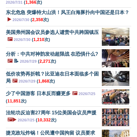
(
1,366
次)
2026/7/31
东北危急 突爆特大山洪！风王白海豚扑向中国还是日本？
▶️
(
2,358
次)
2026/7/30
美国弗州国会议员参选人谴责中共跨国镇压
🖼️
(
1,210
次)
2026/7/30
分析：中共对神韵发动超限战 在恐惧什么?
🖼️
📝
(
2,271
次)
2026/7/29
低价攻势再折戟？比亚迪在日本面临多个困
局
🖼️
(
1,868
次)
2026/7/29
少了中国游客 日本反而赚更多
🖼️
2026/7/25
(
11,851
次)
法轮功反迫害27周年 15位美国会议员声援
🖼️▶️
(
10,332
次)
2026/7/25
捷克政坛炸锅！公民遭中国拘留 议员要求