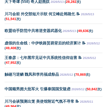
天下奇谭 (558) 奇人赵燕奴
(
28,282
次)
2026/5/13
川习会前 外交部短片示软 何立峰赴韩跪乞 📝
2026/5/13
(
51,541
次)
欧盟动手防范中共将逆变器武器化
(
49,636
次)
2026/5/13
虚假的生命线：中伊铁路贸易背后的经济算计 📝
2026/5/12
(
49,408
次)
王春彦：七年黑牢见证中共系统性信仰迫害 📝
2026/5/12
(
47,952
次)
触碰习逆鳞 魏凤和李尚福成祭品
(
70,869
次)
2026/5/12
中国籍男拥大批军火 引爆泰国国安疑虑
(
50,842
次)
2026/5/12
川习会谈预测出笼 美使馆附近气氛不寻常 📝
2026/5/11
(
49,964
次)