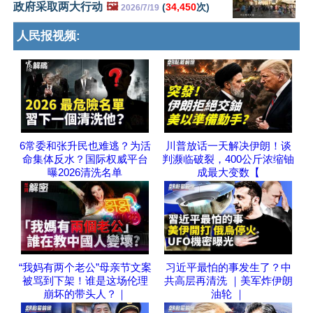
政府采取两大行动
🖼️
(
34,450
次)
2026/7/19
人民报视频:
6常委和张升民也难逃？为活
川普放话一天解决伊朗！谈
命集体反水？国际权威平台
判濒临破裂，400公斤浓缩铀
曝2026清洗名单
成最大变数【
“我妈有两个老公”母亲节文案
习近平最怕的事发生了？中
被骂到下架！谁是这场伦理
共高层再清洗 ｜美军炸伊朗
崩坏的带头人？｜
油轮 ｜