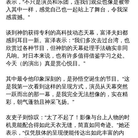
表示，“不只是演员和乐团，连我们观众也像是被带
入其中一样，感觉自己也一起站上了舞台，令我深
感震撼。”

谈到神韵获得专利的高科技动态天幕，富泽夫妇都
感到耳目一新。富泽表示：“我们多次去过台湾，也
欣赏过各种节目，但神韵的天幕处理手法确实非同
凡响。对日本来说，也有许多值得借鉴学习之处。
今天（的演出）真是赏心悦目。”

其中最令他印象深刻的，是孙悟空诞生的节目。“这
是我第一次看到这样的呈现方式，演员从天幕突然
一跃而出的那一幕，是我完全无法想像的，实在精
彩，朝气蓬勃且神采飞扬。”

友吏子则惊叹：“太了不起了！影像与台上人物的时
机竟能配合得如此天衣无缝，简直如同奇迹。”她还
表示，“仅凭肢体的呈现便能传达出如此丰富的内