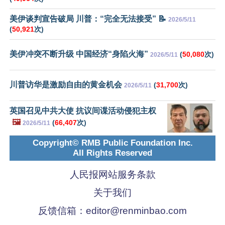
美伊谈判宣告破局 川普：“完全无法接受” 📝
2026/5/11
(
50,921
次)
美伊冲突不断升级 中国经济“身陷火海”
(
50,080
次)
2026/5/11
川普访华是激励自由的黄金机会
(
31,700
次)
2026/5/11
英国召见中共大使 抗议间谍活动侵犯主权
🖼️
(
66,407
次)
2026/5/11
Copyright© RMB Public Foundation Inc.
All Rights Reserved
人民报网站服务条款
关于我们
反馈信箱：
editor@renminbao.com