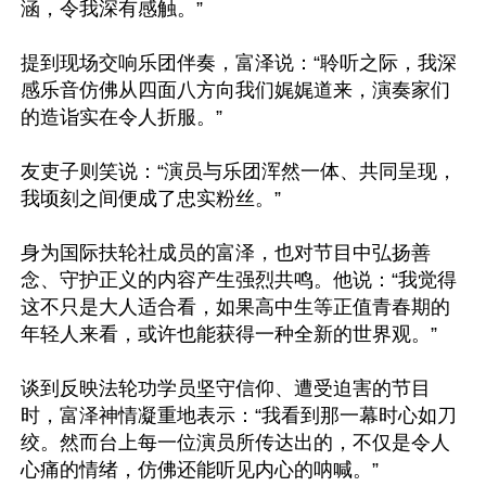
涵，令我深有感触。”

提到现场交响乐团伴奏，富泽说：“聆听之际，我深
感乐音仿佛从四面八方向我们娓娓道来，演奏家们
的造诣实在令人折服。”

友吏子则笑说：“演员与乐团浑然一体、共同呈现，
我顷刻之间便成了忠实粉丝。”

身为国际扶轮社成员的富泽，也对节目中弘扬善
念、守护正义的内容产生强烈共鸣。他说：“我觉得
这不只是大人适合看，如果高中生等正值青春期的
年轻人来看，或许也能获得一种全新的世界观。”

谈到反映法轮功学员坚守信仰、遭受迫害的节目
时，富泽神情凝重地表示：“我看到那一幕时心如刀
绞。然而台上每一位演员所传达出的，不仅是令人
心痛的情绪，仿佛还能听见内心的呐喊。”
