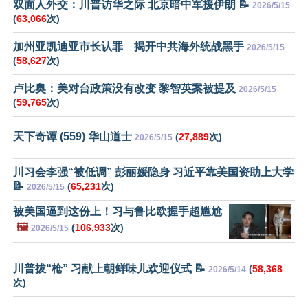
双面人外交：川普访华之际 北京暗中军援伊朗 📝
2026/5/15
(
63,066
次)
加州亚凯迪亚市长认罪 揭开中共海外统战黑手
2026/5/15
(
58,627
次)
卢比奥：美对台政策没有改变 黎智英案被提及
2026/5/15
(
59,765
次)
天下奇谭 (559) 华山道士
(
27,889
次)
2026/5/15
川习会李强“被低调” 彭丽媛隐身 习近平靠美国资助上大学
📝
(
65,231
次)
2026/5/15
被美国逼到这份上！习与鲁比欧握手超尴尬
🖼️
(
106,933
次)
2026/5/15
川普拔“枪” 习献上朝鲜味儿欢迎仪式 📝
(
58,368
2026/5/14
次)