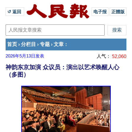
↺ 返回 
电子报
正體版
首页
分栏目
专题
文章
›
›
›
：
2026年5月13日
发表
人气：
52,060
神韵东京加演 众议员：演出以艺术唤醒人心
（多图）