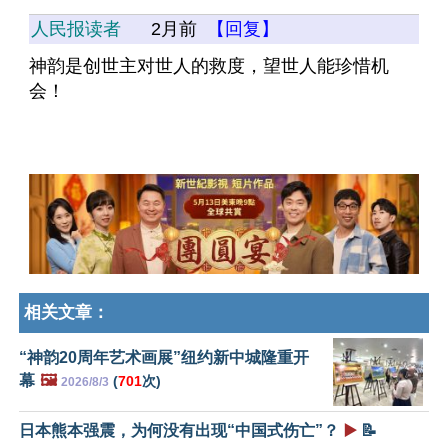
人民报读者
2月前
【回复】
神韵是创世主对世人的救度，望世人能珍惜机
会！
相关文章：
“神韵20周年艺术画展”纽约新中城隆重开
幕
🖼️
(
701
次)
2026/8/3
日本熊本强震，为何没有出现“中国式伤亡”？
▶️
📝