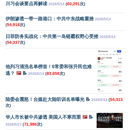
川习会谈要点再解读
(
60,291
次)
2026/5/14
伊朗渗透一带一路港口：中共中东战略重挫
2026/5/14
(
54,918
次)
日菲防务实战化：中共第一岛链霸权野心受挫
2026/5/14
(
54,337
次)
他列习清洗名单榜首！6常委和张升民也难
逃？
🖼️
📝
(
83,658
次)
2026/5/14
陆委会震怒！台媒赴大陆听训名单曝光 📝
(
54,313
2026/5/14
次)
华人市长被中共渗透 美国人不寒而栗
🖼️
📝
(
71,986
次)
2026/5/13