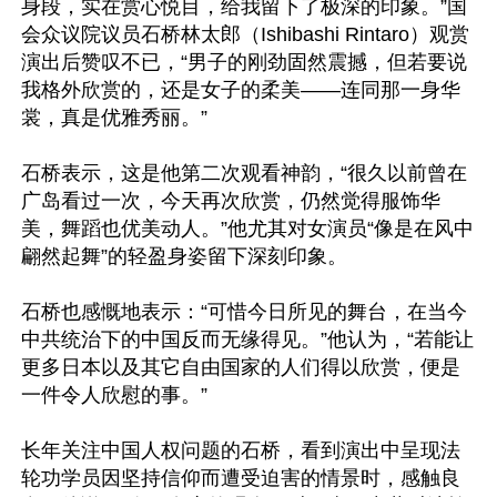
身段，实在赏心悦目，给我留下了极深的印象。”国
会众议院议员石桥林太郎（Ishibashi Rintaro）观赏
演出后赞叹不已，“男子的刚劲固然震撼，但若要说
我格外欣赏的，还是女子的柔美——连同那一身华
裳，真是优雅秀丽。”

石桥表示，这是他第二次观看神韵，“很久以前曾在
广岛看过一次，今天再次欣赏，仍然觉得服饰华
美，舞蹈也优美动人。”他尤其对女演员“像是在风中
翩然起舞”的轻盈身姿留下深刻印象。

石桥也感慨地表示：“可惜今日所见的舞台，在当今
中共统治下的中国反而无缘得见。”他认为，“若能让
更多日本以及其它自由国家的人们得以欣赏，便是
一件令人欣慰的事。”

长年关注中国人权问题的石桥，看到演出中呈现法
轮功学员因坚持信仰而遭受迫害的情景时，感触良