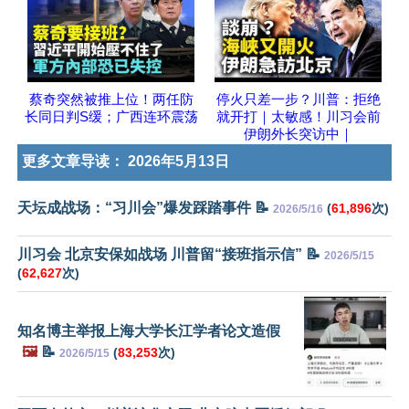
蔡奇突然被推上位！两任防
停火只差一步？川普：拒绝
长同日判S缓；广西连环震荡
就开打｜太敏感！川习会前
伊朗外长突访中｜
更多文章导读：
2026年5月13日
天坛成战场：“习川会”爆发踩踏事件 📝
(
61,896
次)
2026/5/16
川习会 北京安保如战场 川普留“接班指示信” 📝
2026/5/15
(
62,627
次)
知名博主举报上海大学长江学者论文造假
🖼️
📝
(
83,253
次)
2026/5/15