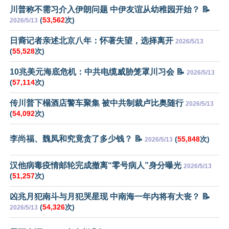
川普称不需习介入伊朗问题 中伊友谊从幼稚园开始？ 📝
(
53,562
次)
2026/5/13
日裔记者亲述北京八年：怀著失望，选择离开
2026/5/13
(
55,528
次)
10兆美元海底危机：中共电缆威胁笼罩川习会 📝
2026/5/13
(
57,114
次)
传川普下榻酒店警车聚集 被中共制裁卢比奥随行
2026/5/13
(
54,092
次)
李尚福、魏凤和究竟贪了多少钱？ 📝
(
55,848
次)
2026/5/13
汉他病毒疫情邮轮完成撤离“零号病人”身分曝光
2026/5/13
(
51,257
次)
凶兆月犯南斗与月犯哭星现 中南海一年内将有大丧？ 📝
(
54,326
次)
2026/5/13