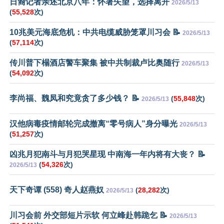
日裔记者亲述北京八年：怀著失望，选择离开
2026/5/13
(
55,528
次)
10兆美元海底危机：中共电缆威胁笼罩川习会 📝
2026/5/13
(
57,114
次)
传川普下榻酒店警车聚集 被中共制裁卢比奥随行
2026/5/13
(
54,092
次)
李尚福、魏凤和究竟贪了多少钱？ 📝
(
55,848
次)
2026/5/13
汉他病毒疫情邮轮完成撤离“零号病人”身分曝光
2026/5/13
(
51,257
次)
凶兆月犯南斗与月犯哭星现 中南海一年内将有大丧？ 📝
(
54,326
次)
2026/5/13
天下奇谭 (558) 奇人赵燕奴
(
28,282
次)
2026/5/13
川习会前 外交部短片示软 何立峰赴韩跪乞 📝
2026/5/13