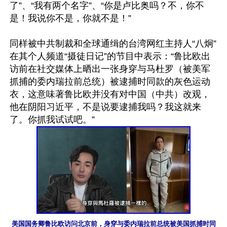
了”、“我有两个名字”、“你是卢比奥吗？不，你不
是！我说你不是，你就不是！”

同样被中共制裁和全球通缉的台湾网红主持人“八炯”
在其个人频道“摄徒日记”的节目中表示：“鲁比欧出
访前在社交媒体上晒出一张身穿与马杜罗（被美军
抓捕的委内瑞拉前总统）被逮捕时同款的灰色运动
衣，这意味著鲁比欧并没有对中国（中共）改观，
他在阴阳习近平，不是说要逮捕我吗？我这就来
美国国务卿鲁比欧访问北京前，身穿与委内瑞拉前总统被美国抓捕时同