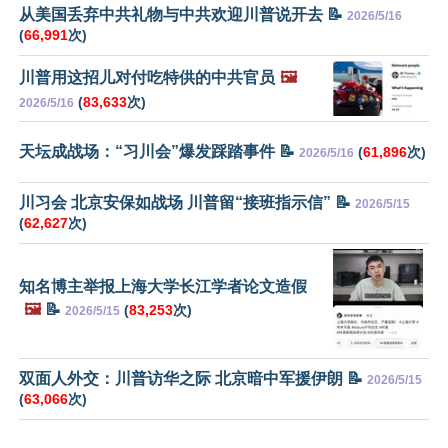
从美国丢弃中共礼物与中共欢迎川普说开去 📝
2026/5/16
(
66,991
次)
川普用这招儿对付吃特供的中共官员
🖼️
(
83,633
次)
2026/5/16
天坛成战场：“习川会”爆发踩踏事件 📝
(
61,896
次)
2026/5/16
川习会 北京安保如战场 川普留“接班指示信” 📝
2026/5/15
(
62,627
次)
知名博主举报上海大学长江学者论文造假
🖼️
📝
(
83,253
次)
2026/5/15
双面人外交：川普访华之际 北京暗中军援伊朗 📝
2026/5/15
(
63,066
次)