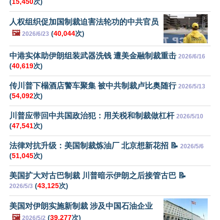
(
15,450
次)
人权组织促加国制裁迫害法轮功的中共官员
🖼️
(
40,044
次)
2026/6/23
中港实体助伊朗组装武器洗钱 遭美金融制裁重击
2026/6/16
(
40,619
次)
传川普下榻酒店警车聚集 被中共制裁卢比奥随行
2026/5/13
(
54,092
次)
川普应带回中共国政治犯：用关税和制裁做杠杆
2026/5/10
(
47,541
次)
法律对抗升级：美国制裁炼油厂 北京想新花招 📝
2026/5/6
(
51,045
次)
美国扩大对古巴制裁 川普暗示伊朗之后接管古巴 📝
(
43,125
次)
2026/5/3
美国对伊朗实施新制裁 涉及中国石油企业
🖼️
(
39,277
次)
2026/5/2