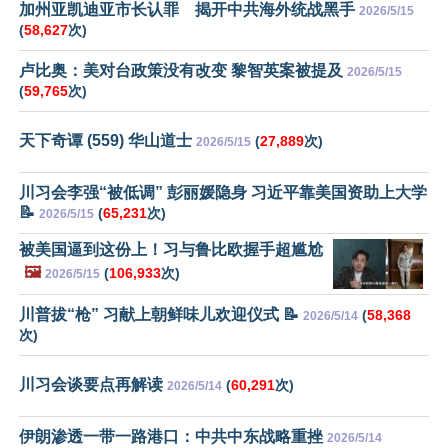
加州亚凯迪亚市长认罪 揭开中共海外统战黑手
2026/5/15
(
58,627
次)
卢比奥：美对台政策没有改变 黎智英案被提及
2026/5/15
(
59,765
次)
天下奇谭 (559) 华山道士
(
27,889
次)
2026/5/15
川习会李强“被低调” 彭丽媛隐身 习近平靠美国资助上大学
📝
(
65,231
次)
2026/5/15
被美国逼到这份上！习与鲁比欧握手超尴尬
🖼️
(
106,933
次)
2026/5/15
川普拔“枪” 习献上朝鲜味儿欢迎仪式 📝
(
58,368
2026/5/14
次)
川习会谈要点再解读
(
60,291
次)
2026/5/14
伊朗渗透一带一路港口：中共中东战略重挫
2026/5/14