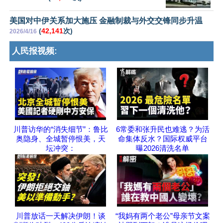
美国对中伊关系加大施压 金融制裁与外交交锋同步升温
(
42,141
次)
2026/4/16
人民报视频:
川普访华的“消失细节”：鲁比
6常委和张升民也难逃？为活
奥隐身、全城暂停恨美，天
命集体反水？国际权威平台
坛冲突：
曝2026清洗名单
川普放话一天解决伊朗！谈
“我妈有两个老公”母亲节文案