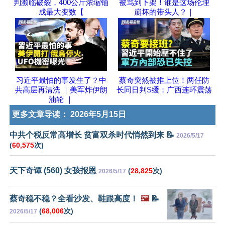
判濒临破裂，400公斤浓缩铀
被骂到下架！谁是这场伦理
成最大变数【
崩坏的带头人？｜
习近平最怕的事发生了？中
蔡奇突然被推上位！两任防
共高层再清洗 ｜美军炸伊朗
长同日判S缓；广西连环震荡
油轮 ｜
更多文章导读：
2026年5月15日
中共个税反常高增长 贫富双杀时代悄然到来 📝
2026/5/17
(
60,575
次)
天下奇谭 (560) 女孩报恩
(
28,825
次)
2026/5/17
蔡奇稳不稳？全看沙发、鞋跟高度！
🖼️
📝
(
68,006
次)
2026/5/17