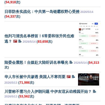
(
54,918
次)
日菲防务实战化：中共第一岛链霸权野心受挫
2026/5/14
(
54,337
次)
他列习清洗名单榜首！6常委和张升民也难
逃？
🖼️
📝
(
83,658
次)
2026/5/14
陆委会震怒！台媒赴大陆听训名单曝光 📝
(
54,313
2026/5/14
次)
华人市长被中共渗透 美国人不寒而栗
🖼️
📝
(
71,986
次)
2026/5/13
川普称不需习介入伊朗问题 中伊友谊从幼稚园开始？ 📝
(
53,562
次)
2026/5/13