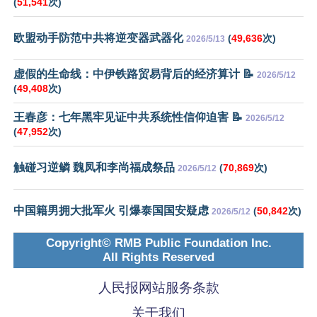
(
51,541
次)
欧盟动手防范中共将逆变器武器化
(
49,636
次)
2026/5/13
虚假的生命线：中伊铁路贸易背后的经济算计 📝
2026/5/12
(
49,408
次)
王春彦：七年黑牢见证中共系统性信仰迫害 📝
2026/5/12
(
47,952
次)
触碰习逆鳞 魏凤和李尚福成祭品
(
70,869
次)
2026/5/12
中国籍男拥大批军火 引爆泰国国安疑虑
(
50,842
次)
2026/5/12
Copyright© RMB Public Foundation Inc.
All Rights Reserved
人民报网站服务条款
关于我们