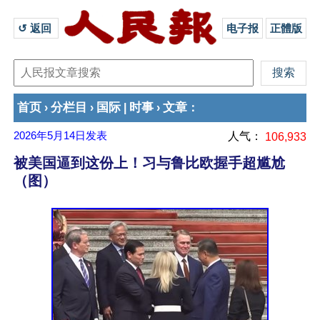
↺ 返回 
电子报
正體版
首页
分栏目
国际
时事
文章
›
›
|
›
：
2026年5月14日
发表
人气：
106,933
被美国逼到这份上！习与鲁比欧握手超尴尬
（图）