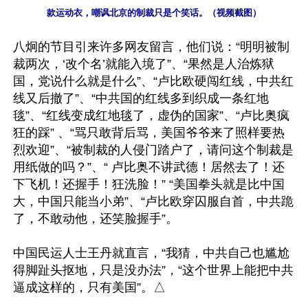
款运动衣，嘲讽北京的制裁只是个笑话。（视频截图）
八炯的节目引来许多网友留言，他们说：“明明被制
裁两次，‘改个名’就能入境了”、“果然是人治炼狱
国，党说什么就是什么”、“卢比欧硬闯红线，中共红
线又后撤了”、“中共国的红线多到织成一条红地
毯”、“红线变成红地毯了，虚伪的国家”、“卢比奥疯
狂的踩” 、“骂只敢背后骂，美国爷爷来了照样要热
烈欢迎”、“被制裁的人侵门踏户了，请问这个制裁是
用纸做的吗？”、“ 卢比奥不讲武德！居然去了！还
下飞机！还握手！狂洗脸！” “美国拳头就是比中国
大，中国只能当小弟”、“卢比欧穿囚服自首，中共跪
了，不敢动他，还笑脸握手”。

中国民运人士王丹就直言，“我猜，中共自己也尴尬
得脚趾头抠地，只是没办法”，“这个世界上能把中共