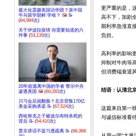
更严重的是，
最大化震摄美国访华团？派中国
牛马留学朝鲜 学啥？
🖼️
📝
高不下，加剧全
(
64,984
次)
期利率急涨直
关于伊波拉疫情 你需要知道的六
负担。

件事 (
53,139
次)
高利率的影响
抑制对牛肉等
但消费端衰退风
20年前逃离中国的学者 警示中共
结语：认清北
渗透美国
🖼️
(
60,283
次)
川习会后就翻脸？北京背叛170亿
美金采购承诺 📝 (
67,524
次)
这篇来自第一
西哈努克之子被波尔布特杀死的
与诚信标准看
背后 📝 (
54,410
次)
普京讲话不提习透疏离 📝 (
66,368
从周一因“大