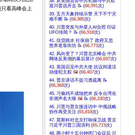
38. 从美国丢弃中共礼物与中共欢
迎川普说开去 📝 (
66,991
次)
能只看高峰会上
39. 五月天象持续示警 天下不宁灾
难不断 📝 (
66,985
次)
40. 川普突发与外星人AI合照 印证
UFO传闻？ 📝 (
66,918
次)
41. 信贷跳水 社保崩了 政府又忽
悠养老靠街坊 📝 (
66,773
次)
42. 风向变了？川普北京峰会 中共
网络反美潮的幕后算计 (
66,697
次)
43. 英国召见中共大使 抗议间谍活
动侵犯主权
🖼️
(
66,407
次)
44. 普京讲话不提习透疏离 📝
(
66,368
次)
45. 习偷鸡不成蚀把米 反令台湾在
非洲声名大噪
🖼️
📝 (
66,330
次)
46. 川普与普京接连访中 中俄战略
协作再受关注 (
65,818
次)
47. 莫斯科对北京打响保卫战 普京
习近平川普三国演利 (
65,719
次)
48. 两小时十五分钟闭门会议后 川