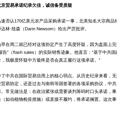
北京贸易承诺纪录欠佳，诚信备受质疑
速否认170亿美元农产品采购承诺一事，北美知名大宗商品经纪商
林·纽森（Darin Newsom）给出严厉批评。 

场早在周二就已经对这项协定产生了高度怀疑，因为盘面上完
告”（flash sales）的实际销售迹象。他直言：“基于中
，我极度怀疑中方最终是否会真正履行这项承诺。”  

了中共在国际贸易信用上的核心弱点。从历史纪录来看，无论20
段贸易协定，还是过去与南韩等国签署的各项采购协议，中共
标。常见做法是：在政治紧张或需要谈判筹码时口头承诺，事
垒（如动植物检疫措施）或直接不履约，将承诺搁置。这次事