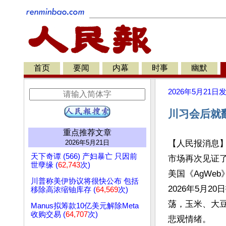
首页
要闻
内幕
时事
幽默
2026年5月21日
川习会后就
重点推荐文章
2026年5月21日
【人民报消息
天下奇谭 (566) 产妇暴亡 只因前
市场再次见证了
世孽缘 (
62,743
次)
美国《AgWeb》
川普称美伊协议将很快公布 包括
2026年5月
移除高浓缩铀库存 (
64,569
次)
荡，玉米、大
Manus拟筹款10亿美元解除Meta
收购交易 (
64,707
次)
悲观情绪。
