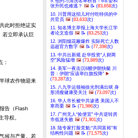
9. 他列习清洗名单榜首！6常委和
张升民也难逃？
🖼️
📝 (
83,658
次)
10. 川普用这招儿对付吃特供的中
共官员
🖼️
(
83,633
次)
共此时拒绝证实
11. 知名博主举报上海大学长江学
者论文造假
🖼️
📝 (
83,253
次)
。若立即承认巨
12. 浏阳烟花厰爆炸 实际死亡人数
远超官方数字
🖼️
📝 (
77,398
次)
13. 中共出新规 赴华投资“人财两
空”风险猛增
🖼️
(
73,889
次)
  

14. 美军一夜击沉6艘伊朗快艇 川
普：伊朗“应该举白旗投降”
▶️
(
73,287
次)
半球农作物迎来
15. 八九学运领袖徐光刑满出狱 身
形消瘦健康受关注
🖼️
(
73,097
次)
16. 华人市长被中共渗透 美国人不
寒而栗
🖼️
📝 (
71,986
次)
Flash 
17. 广州无人“捡便宜” 中共逆转房
主导权。 

市低迷失败
🖼️
(
71,901
次)
18. 陆专家打脸党魁:“共同富裕”有
结构性问题
🖼️
📝 (
71,575
次)
气候与产量。若