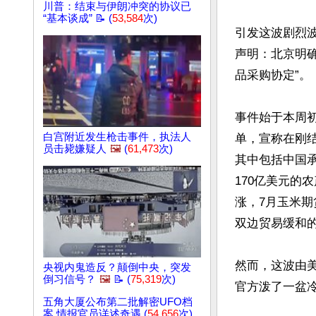
川普：结束与伊朗冲突的协议已
“基本谈成” 📝 (
53,584
次)
引发这波剧烈
声明：北京明确
品采购协定”。 

事件始于本周
白宫附近发生枪击事件，执法人
单，宣称在刚
员击毙嫌疑人
🖼️
(
61,473
次)
其中包括中国承
170亿美元的
涨，7月玉米期
双边贸易缓和的
然而，这波由
央视内鬼造反？颠倒中央，突发
倒习信号？
🖼️
📝 (
75,319
次)
官方泼了一盆冷
五角大厦公布第二批解密UFO档
案 情报官员详述奇遇 (
54,656
次)