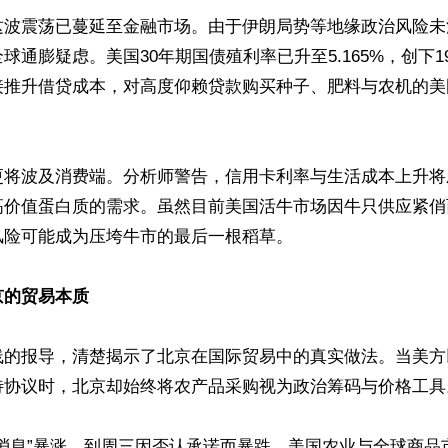
这波震荡已蔓延至金融市场。由于伊朗局势等地缘政治风险未
球通膨疑虑。美国30年期国债殖利率已升至5.165%，创下
接推升借贷成本，对高度仰赖贷款购买种子、肥料与农机的美
更将波及消费端。分析师警告，信用卡利率与生活成本上升将
高价值蛋白质的需求。虽然目前美国活牛市场因牛只供应紧俏
险可能成为压垮牛市的最后一根稻草。

京的贸易本质
线的报导，清楚揭示了北京在国际贸易中的真实做法。当美方
待协议时，北京却始终将农产品采购视为政治筹码与价格工具。
单消息”暴涨，到周三因否认承诺而暴跌，美国农业与全球商品