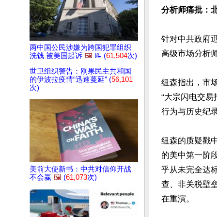
分析师痛批：
针对中共政府迅
两中国公民涉嫌为跨国犯罪组织
高级市场分析师达
洗钱 被美国起诉
🖼️
📝 (
61,504
次)
世卫组织警告：刚果民主共和国
的伊波拉疫情“迅速蔓延” (
56,101
纽森指出，市
次)
“大宗闪电交易报
行为与历史纪录
纽森的质疑戳中
的美中第一阶
美前大使新书：中共对信仰开战
乎从未完全达
不会赢
🖼️
(
61,073
次)
查、非关税壁
在重演。 
