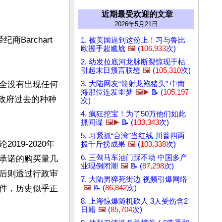
近期最受欢迎的文章
2026年5月21日
Barchart
1. 被美国逼到这份上！习与鲁比
欧握手超尴尬
🖼️
(
106,933
次)
2. 幼发拉底河龙脉断裂惊现干枯
引起末日预言联想
🖼️
(
105,310
次)
全没有出现任何
3. 大陆网友“箭射龙袍猪头” 中南
海那位连发噩梦
🖼️▶️
📝 (
105,197
共国政府过去的种种
次)
4. 疯狂挖宝！为了50万他们如此
抓间谍
🖼️▶️
📝 (
103,343
次)
5. 习紧抓“台湾”当红线 川普四两
19-2020年
拨千斤捞成果
🖼️
(
103,338
次)
6. 三驾马车油门踩不动 中国多产
承诺的购买量几
业现倒闭潮
🖼️
📝 (
87,298
次)
后则透过行政审
7. 大陆男猝死街边 视频引爆网络
件，历史似乎正
🖼️
📝 (
86,842
次)
8. 上海惊爆随机砍人 3人受伤含2
日籍
🖼️
(
85,704
次)