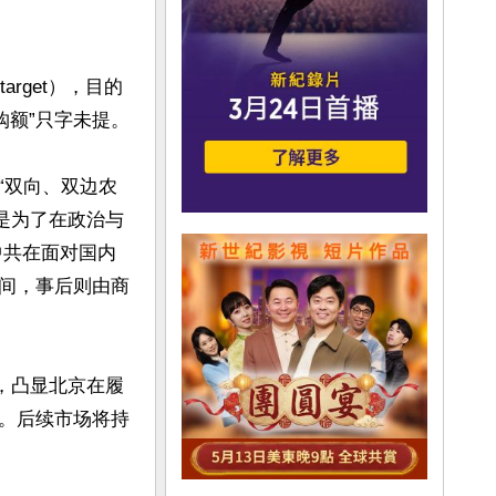
arget），目的
字未提。    

“双向、双边农
目的就是为了在政治与
中共在面对国内
间，事后则由商
，凸显北京在履
。后续市场将持