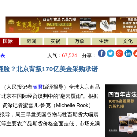
国际
奇闻
灾祸
万象
生活
文化
人气：
67,524
分享：
发表
翻脸？北京背叛170亿美金采购承诺
】（人民报记者
丽君
编译报导）全球大宗商品
北京在国际经贸谈判中的“翻云覆雨”。根据
资深记者蜜雪儿·鲁克（Michelle Rook）
20日报导，周三早盘美国谷物与牲畜期货大幅震
豆等主要农产品期货价格全面走低，市场充满