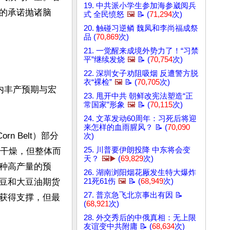
19. 中共派小学生参加海参崴阅兵
的承诺抛诸脑
式 全民愤怒
🖼️
📝 (
71,294
次)
20. 触碰习逆鳞 魏凤和李尚福成祭
品 (
70,869
次)
21. 一觉醒来成境外势力了！“习禁
平”继续发烧
🖼️
📝 (
70,754
次)
22. 深圳女子劝阻吸烟 反遭警方脱
衣“裸检”
🖼️
📝 (
70,705
次)
内丰产预期与宏
23. 甩开中共 朝鲜改宪法塑造“正
常国家”形象
🖼️
📝 (
70,115
次)
24. 文革发动60周年：习死后将迎
来怎样的血雨腥风？ 📝 (
70,090
n Belt）部分
次)
25. 川普要伊朗投降 中东将会变
略显干燥，但整体而
天？
🖼️▶️
(
69,829
次)
种高产量的预
26. 湖南浏阳烟花厰发生特大爆炸
豆和大豆油期货
21死61伤
🖼️
📝 (
68,949
次)
27. 普京急飞北京事出有因 📝
获得支撑，但最
(
68,921
次)
28. 外交秀后的中俄真相：无上限
友谊变中共附庸 📝 (
68,634
次)