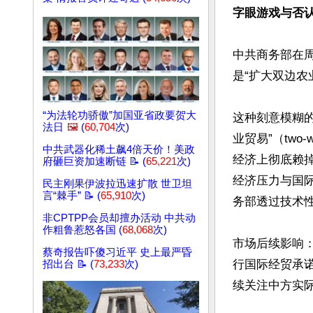
字眼游戏与否
中共商务部在周三
是“扩大双边农业
“为法轮功骄傲”加国亚省政要贺大
这种刻意模糊
法日
🖼️
(
60,704
次)
业贸易”（two-
中共武器化稀土飙4倍天价！美政
经济上彻底赖掉
府砸巨资加速断链 📝 (
65,221
次)
经济压力与国
民主刚果伊波拉迅速扩散 世卫坦
言“棘手” 📝 (
65,910
次)
务部透过技术性
非CPTPP会员却擅办活动 中共动
作粗鲁惹怒各国 (
68,068
次)
市场后续影响
蔡奇报告吓傻习近平 史上最严昏
行国际经贸承
招出台 📝 (
73,233
次)
续关注中方实际