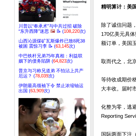
精明算计：美国
除了诚信问题
川普以“奉承术”与中共过招 破除
“东升西降”迷思
🖼️
📝 (
108,220
次)
170亿美元具
山西沁源煤矿瓦斯爆炸已致8死38
额订单，美国
被困 震惊习李 📝 (
63,145
次)
中巴铁杆兄弟75年真相：利益联
姻下的债务陷阱 (
64,823
次)
取而代之，北京
普京与习称兄道弟 不怕沾上共产
厄运？ (
78,039
次)
等待收成期价
伊朗最高领袖下令 禁止浓缩铀运
大丰收。届时市
出国 (
63,909
次)
化整为零，逃避
Reportin
国际两面下注