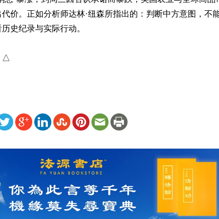
出代价。正如分析师达林·纽森所指出的：判断中方意图，不
历史纪录与实际行动。

）△
ww.renminbao.com/rmb/articles/2026/5/22/95271.html