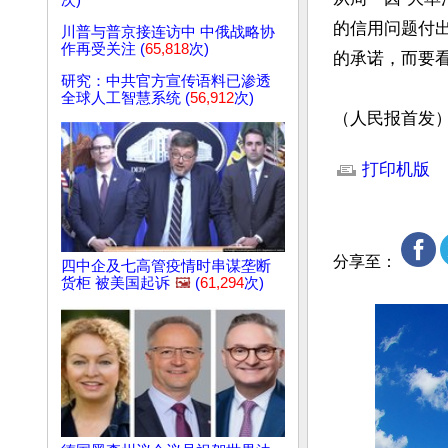
次)
的信用问题付
川普与普京接连访中 中俄战略协
作再受关注 (
65,818
次)
的承诺，而要看
研究：中共官方宣传语料已渗透
全球人工智慧系统 (
56,912
次)
（人民报首发
文章网址: http://w
打印机版
分享至：
四中企及七高管疫情时串谋垄断
货柜 被美国起诉
🖼️
(
61,294
次)