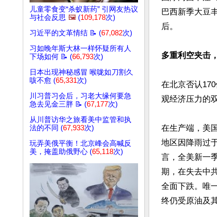
儿童零食变“杀蚁新药” 引网友热议
巴西新季大豆
与社会反思
🖼️
(
109,178
次)
后。

习近平的文革情结 📝 (
67,082
次)
习如晚年斯大林一样怀疑所有人
多重利空夹击
下场如何 📝 (
66,793
次)
日本出现神秘感冒 喉咙如刀割久
咳不愈 (
65,331
次)
在北京否认17
川习普习会后，习老大缘何要急
观经济压力的双
急去见金三胖 📝 (
67,177
次)
从川普访华之旅看美中监管和执
在生产端，美国今
法的不同 (
67,933
次)
地区因降雨过于潮
玩弄美俄平衡！北京峰会高喊反
美，掩盖助俄野心 (
65,118
次)
言，全美新一
期，在失去中
全面下跌。唯
终仍受原油及其