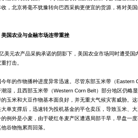
丰收，北京将毫不犹豫转向巴西采购更便宜的货源，将对美国
，美国农业与金融市场连带重挫
0亿美元农产品采购承诺的阴影下，美国农业市场同时遭受国
重打击。

年的作物播种进度异常迅速。尽管东部玉米带（Eastern Cor
湿，且西部玉米带（Western Corn Belt）部分地区仍
季的玉米和大豆作物基本面良好，并无重大气候灾害威胁。这
共大单支撑后，迅速转为投机基金的平仓卖压，导致玉米、大
一的例外是小麦，由于硬红冬麦产区遭遇局部干旱，早盘一度
他谷物拖累而回落。 
