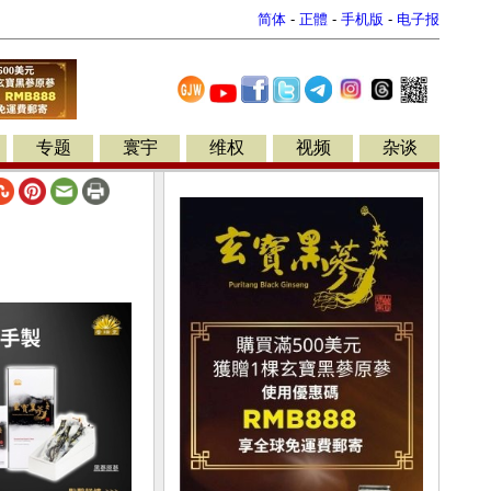
简体
-
正體
-
手机版
-
电子报
专题
寰宇
维权
视频
杂谈