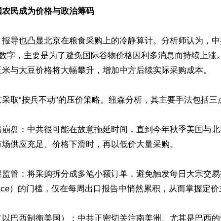
农民成为价格与政治筹码  
，报导也凸显北京在粮食采购上的冷静算计。分析师认为，中
体数字，主要是为了避免国际谷物价格因利多消息而持续上涨
玉米与大豆价格将大幅攀升，增加中方后续实际采购成本。

采取“按兵不动”的压价策略。纽森分析，其主要手法包括三点：
格崩盘：中共很可能在故意拖延时间，直到今年秋季美国与北
场供应充足、价格下滑时，再以低价大量采购。 

监管：将采购拆分成多笔小额订单，避免触发每日大宗交易报告（
g Service）的门槛，仅在每周出口报告中悄然累积，从而掌握定价
（以巴西制衡美国）：中共正密切关注南美洲、尤其是巴西的