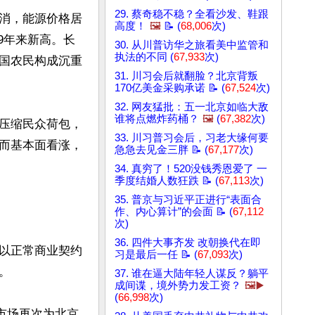
29. 蔡奇稳不稳？全看沙发、鞋跟
消，能源价格居
高度！
🖼️
📝 (
68,006
次)
19年来新高。长
30. 从川普访华之旅看美中监管和
执法的不同 (
67,933
次)
国农民构成沉重
31. 川习会后就翻脸？北京背叛
170亿美金采购承诺 📝 (
67,524
次)
32. 网友猛批：五一北京如临大敌
谁将点燃炸药桶？
🖼️
(
67,382
次)
压缩民众荷包，
33. 川习普习会后，习老大缘何要
而基本面看涨，
急急去见金三胖 📝 (
67,177
次)
34. 真穷了！520没钱秀恩爱了 一
季度结婚人数狂跌 📝 (
67,113
次)
35. 普京与习近平正进行“表面合
作、内心算计”的会面 📝 (
67,112
次)
36. 四件大事齐发 改朝换代在即
以正常商业契约
习是最后一任 📝 (
67,093
次)


37. 谁在逼大陆年轻人谋反？躺平
成间谍，境外势力发工资？
🖼️▶️
(
66,998
次)
市场再次为北京