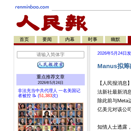
首页
要闻
内幕
时事
幽默
2026年5月24日
Manus拟
重点推荐文章
2026年5月24日
【人民报消息】
非法充当中共代理人 一名美国记
法新社最新消息
者被控 📝 (
51,383
次)
除此前与Met
亿美元对该公司
知情人士透露，