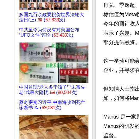
肖弘、季逸超
标估值为Meta
多国九百余政要祝贺世界法轮大
法日(上)
🖼️
(
57,633
次)
今年的预计收入
中共至今为何没有对美国公布
表示了兴趣。M
“UFO文件”评论 (
63,430
次)
部分提供融资。
这一举动可能会
企业，并寻求在
中国首现“老人多于孩子” “未富先
但知情人士指
老”成最大隐忧
🖼️
(
80,504
次)
如，如何将Man
蔡奇密奏习近平 中南海收到死亡
诊断书 📝 (
69,081
次)
Manus 是
Manus的研
监督。
