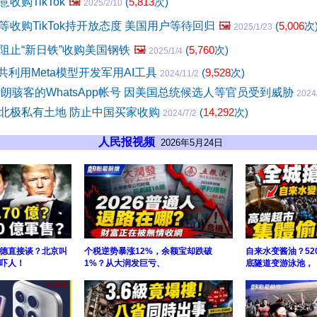
收购TikTok
🖼️
(
5,813
次)
2025/2/10
收购TikTok持开放态度 美国用户等待回归
🖼️
(
5,006
次
2025/1/23
阻止“新日铁”收购美国钢铁
🖼️
(
5,760
次)
2025/1/4
中共利用Meta模型开发军用AI工具
(
9,528
次)
2024/11/2
伊朗骇客的WhatsApp帐号 因美国总统候选人等官员受到威胁
2024
北极私有土地 防止中国买家收购
(
14,292
次)
2024/7/2
人民报视频
2026年5月24日
德直接谈？北京叫
个税逆势暴涨12%，余额宝却跌破
自来水变酱油？52
吓人！
1%？从大润发巨亏、
底隧道变游泳池，