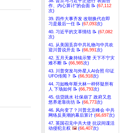
38. 普京与习近平正进行“表面合
作、内心算计”的会面 📝 (
67,112
次)
39. 四件大事齐发 改朝换代在即
习是最后一任 📝 (
67,093
次)
40. 习近平的文革情结 📝 (
67,082
次)
41. 从美国丢弃中共礼物与中共欢
迎川普说开去 📝 (
66,991
次)
42. 五月天象持续示警 天下不宁灾
难不断 📝 (
66,985
次)
43. 川普突发与外星人AI合照 印证
UFO传闻？ 📝 (
66,918
次)
44. 习如晚年斯大林一样怀疑所有
人 下场如何 📝 (
66,793
次)
45. 信贷跳水 社保崩了 政府又忽
悠养老靠街坊 📝 (
66,773
次)
46. 风向变了？川普北京峰会 中共
网络反美潮的幕后算计 (
66,697
次)
47. 英国召见中共大使 抗议间谍活
动侵犯主权
🖼️
(
66,407
次)