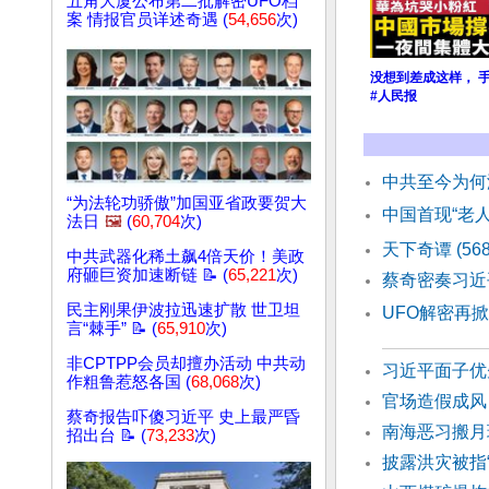
五角大厦公布第二批解密UFO档
案 情报官员详述奇遇 (
54,656
次)
没想到差成这样， 
#人民报
中共至今为何
“为法轮功骄傲”加国亚省政要贺大
中国首现“老人
法日
🖼️
(
60,704
次)
天下奇谭 (5
中共武器化稀土飙4倍天价！美政
府砸巨资加速断链 📝 (
65,221
次)
蔡奇密奏习近
民主刚果伊波拉迅速扩散 世卫坦
UFO解密再
言“棘手” 📝 (
65,910
次)
非CPTPP会员却擅办活动 中共动
习近平面子优
作粗鲁惹怒各国 (
68,068
次)
官场造假成风
蔡奇报告吓傻习近平 史上最严昏
南海恶习搬月
招出台 📝 (
73,233
次)
披露洪灾被指