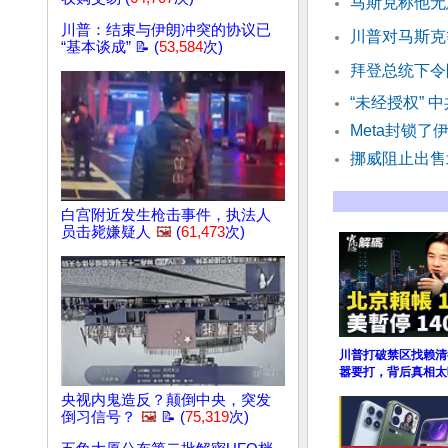
马斯克称他无意
川普：结束与伊朗冲突的协议已
川普对马斯克等
“基本谈成” 📝 (
53,584
次)
拜登总统下令
“未经授权” 
Meta封锁了
挪威阻止出售
白宫附近发生枪击事件，执法人
员击毙嫌疑人
🖼️
(
61,473
次)
川普打破禁区找赖清
嚣要打，背后真相太
央视内鬼造反？颠倒中央，突发
倒习信号？
🖼️
📝 (
75,319
次)