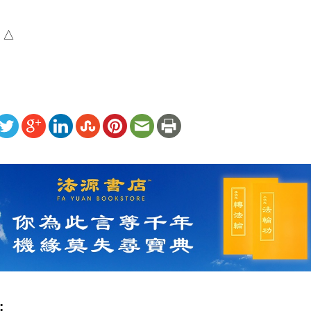
）△
ww.renminbao.com/rmb/articles/2026/5/24/95304.html
: