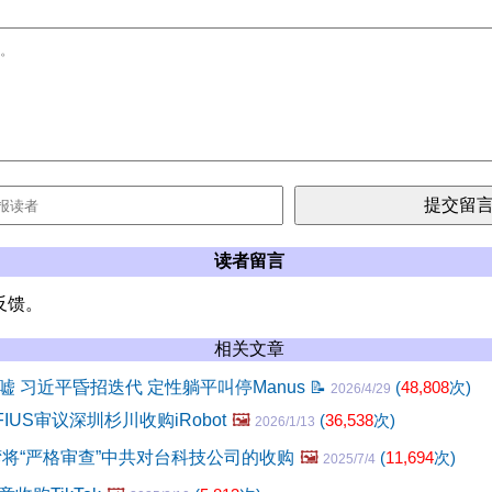
读者留言
反馈。
相关文章
嘘 习近平昏招迭代 定性躺平叫停Manus
📝
(
48,808
次)
2026/4/29
IUS审议深圳杉川收购iRobot
🖼️
(
36,538
次)
2026/1/13
湾将“严格审查”中共对台科技公司的收购
🖼️
(
11,694
次)
2025/7/4