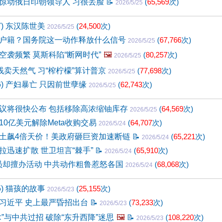
惊动俄日印朝领导人 习很丢脸
📝
(
65,569
次)
2026/5/25
7) 东汉陈世美
(
24,500
次)
2026/5/25
户籍？国务院这一动作释放什么信号
(
67,766
次)
2026/5/25
空袭频繁 莫斯科陷“断网时代”
🖼️
(
80,257
次)
2026/5/25
贱卖天然气 习“榨柠檬”算计普京
(
77,698
次)
2026/5/25
66) 产妇暴亡 只因前世孽缘
(
62,743
次)
2026/5/25
议将很快公布 包括移除高浓缩铀库存
(
64,569
次)
2026/5/25
款10亿美元解除Meta收购交易
(
64,707
次)
2026/5/24
土飙4倍天价！美政府砸巨资加速断链
📝
(
65,221
次)
2026/5/24
拉迅速扩散 世卫坦言“棘手”
📝
(
65,910
次)
2026/5/24
会员却擅办活动 中共动作粗鲁惹怒各国
(
68,068
次)
2026/5/24
5) 猫孩的故事
(
25,155
次)
2026/5/23
习近平 史上最严昏招出台
📝
(
73,233
次)
2026/5/23
”与中共过招 破除“东升西降”迷思
🖼️
📝
(
108,220
次)
2026/5/23