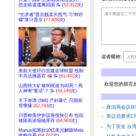
恐走暗道逃离回国 📝 (
52,312
次)
“乞求者”普京贱卖天然气 习“榨柠
檬”算计普京 (
77,698
次)
读者暱称:
美前大使吁白宫建全球联盟 抵制
中共活摘器官
🖼️
📝 (
61,441
次)
欢迎您的留言
山西特大矿难90死改为82死！死
人神奇“复活”？ 📝 (
54,149
次)
天下奇谭 (566) 产妇暴亡 只因前
世孽缘 (
62,743
次)
政治局会议吹
川普称美伊协议将很快公布 包括
美议员要求CF
移除高浓缩铀库存 (
64,569
次)
为了安全 台
Manus拟筹款10亿美元解除Meta
收购交易 (
64,707
次)