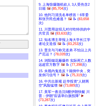
9. 上海惊爆随机砍人 3人受伤含2
日籍
🖼️
(
85,704
次)
10. 他列习清洗名单榜首！6常委
和张升民也难逃？
🖼️
📝 (
83,658
次)
11. 川普用这招儿对付吃特供的中
共官员
🖼️
(
83,633
次)
12. 知名博主举报上海大学长江学
者论文造假
🖼️
📝 (
83,253
次)
13. 普京与习称兄道弟 不怕沾上共
产厄运？ (
78,039
次)
14. 浏阳烟花厰爆炸 实际死亡人数
远超官方数字
🖼️
📝 (
77,398
次)
15. 央视内鬼造反？颠倒中央，突
发倒习信号？
🖼️
📝 (
75,319
次)
16. 中共出新规 赴华投资“人财两
空”风险猛增
🖼️
(
73,889
次)
17. 美军一夜击沉6艘伊朗快艇 川
普：伊朗“应该举白旗投降”
▶️
(
73,287
次)