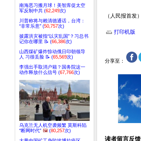
南海恶习搬月球！美智库促太空
军反制中共 (
62,249
次)
（人民报首发
川普称将与赖清德通话，台湾：
文章网址: http://w
“非常乐意” (
50,757
次)
打印机版
披露洪灾被指“以灾乱国”？习总书
记你在哪里 📝 (
66,386
次)
山西煤矿爆炸惊动俄日印朝领导
人 习很丢脸 📝 (
65,569
次)
分享至：
李强出手取消户籍？国务院这一
动作释放什么信号 (
67,766
次)
乌克兰无人机空袭频繁 莫斯科陷
“断网时代”
🖼️
(
80,257
次)
读者留言反馈
大量中国矿工身陷埃博拉疫区，