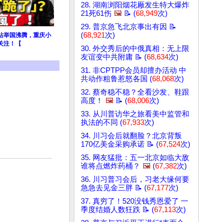
28. 湖南浏阳烟花厰发生特大爆炸
21死61伤
🖼️
📝 (
68,949
次)
29. 普京急飞北京事出有因 📝
(
68,921
次)
站举国沸腾，重庆小
关注！【
30. 外交秀后的中俄真相：无上限
友谊变中共附庸 📝 (
68,634
次)
31. 非CPTPP会员却擅办活动 中
共动作粗鲁惹怒各国 (
68,068
次)
32. 蔡奇稳不稳？全看沙发、鞋跟
高度！
🖼️
📝 (
68,006
次)
33. 从川普访华之旅看美中监管和
执法的不同 (
67,933
次)
34. 川习会后就翻脸？北京背叛
170亿美金采购承诺 📝 (
67,524
次)
35. 网友猛批：五一北京如临大敌
谁将点燃炸药桶？
🖼️
(
67,382
次)
36. 川习普习会后，习老大缘何要
急急去见金三胖 📝 (
67,177
次)
37. 真穷了！520没钱秀恩爱了 一
季度结婚人数狂跌 📝 (
67,113
次)