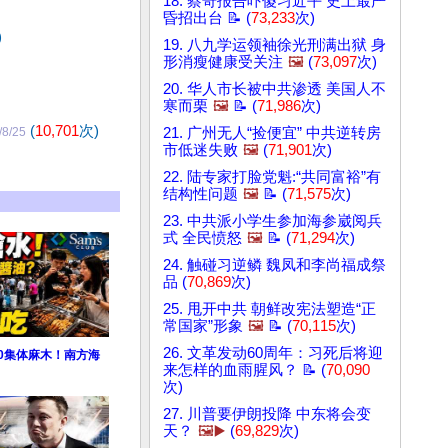
18. 蔡奇报告吓傻习近平 史上最严
昏招出台 📝 (
73,233
次)
)
19. 八九学运领袖徐光刑满出狱 身
形消瘦健康受关注
🖼️
(
73,097
次)
20. 华人市长被中共渗透 美国人不
寒而栗
🖼️
📝 (
71,986
次)
(
10,701
次)
/8/25
21. 广州无人“捡便宜” 中共逆转房
市低迷失败
🖼️
(
71,901
次)
22. 陆专家打脸党魁:“共同富裕”有
结构性问题
🖼️
📝 (
71,575
次)
23. 中共派小学生参加海参崴阅兵
式 全民愤怒
🖼️
📝 (
71,294
次)
24. 触碰习逆鳞 魏凤和李尚福成祭
品 (
70,869
次)
25. 甩开中共 朝鲜改宪法塑造“正
常国家”形象
🖼️
📝 (
70,115
次)
26. 文革发动60周年：习死后将迎
0集体麻木！南方海
来怎样的血雨腥风？ 📝 (
70,090
次)
27. 川普要伊朗投降 中东将会变
天？
🖼️▶️
(
69,829
次)