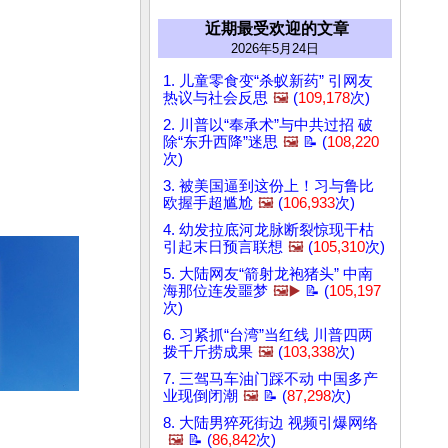
近期最受欢迎的文章
2026年5月24日
1. 儿童零食变“杀蚁新药” 引网友
热议与社会反思
🖼️
(
109,178
次)
2. 川普以“奉承术”与中共过招 破
除“东升西降”迷思
🖼️
📝 (
108,220
次)
3. 被美国逼到这份上！习与鲁比
欧握手超尴尬
🖼️
(
106,933
次)
4. 幼发拉底河龙脉断裂惊现干枯
引起末日预言联想
🖼️
(
105,310
次)
5. 大陆网友“箭射龙袍猪头” 中南
海那位连发噩梦
🖼️▶️
📝 (
105,197
次)
6. 习紧抓“台湾”当红线 川普四两
拨千斤捞成果
🖼️
(
103,338
次)
7. 三驾马车油门踩不动 中国多产
业现倒闭潮
🖼️
📝 (
87,298
次)
8. 大陆男猝死街边 视频引爆网络
🖼️
📝 (
86,842
次)