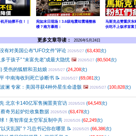
手机开始撑不住！｜
宛如末日现场！3.6级地震却震塌整栋
马斯克点赞重庆东
楼？南方暴雨：
伙吃不上饭求首富
更多文章导读：
2026年5月24日
没有对美国公布“UFO文件”评论
(
63,430
次)
2026/5/27
多于孩子” “未富先老”成最大隐忧
🖼️
(
80,504
次)
2026/5/27
68) 受伤的狐貍和丑姑娘
(
24,208
次)
2026/5/27
平 中南海收到死亡诊断书
📝
(
69,081
次)
2026/5/27
掀波澜 专家：美国寻获4种外星生命遗骸
🖼️
(
100,828
次)
2026/5/27
先 北京卡140亿军售搁置美官访
(
64,549
次)
2026/5/26
 蔡奇另起炉灶收集数据
(
63,478
次)
2026/5/26
球！美智库促太空军反制中共
(
62,249
次)
2026/5/26
“以灾乱国”？习总书记你在哪里
📝
(
66,386
次)
2026/5/25