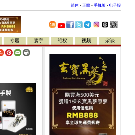
简体
-
正體
-
手机版
-
电子报
专题
寰宇
维权
视频
杂谈