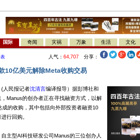
国际
奇闻
灾祸
万象
生活
文化
人气：
64,707
分享：
发表
筹款10亿美元解除Meta收购交易
(人民报记者
沈清言
编译报导）据彭博社和
，Manus的创办者正在寻找融资方式，以解
a达成的收购，其中包括向外部投资者融资10
进行回购。

自主型AI科技研发公司Manus的三位创办人