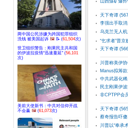
山西煤矿爆炸
天下奇谭 (56
李强出手取消
乌克兰无人机
两中国公民涉嫌为跨国犯罪组织
洗钱 被美国起诉
🖼️
📝 (
61,504
次)
“乞求者”普京
世卫组织警告：刚果民主共和国
天下奇谭 (5
的伊波拉疫情“迅速蔓延” (
56,101
次)
川普称美伊协
Manus拟筹
中共武器化稀
民主刚果伊波
非CPTPP
美前大使新书：中共对信仰开战
天下奇谭 (56
不会赢
🖼️
(
61,073
次)
蔡奇报告吓傻
川普以“奉承术