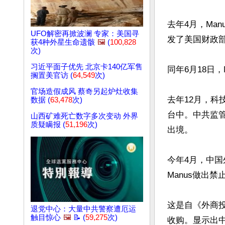
去年4月，Man
UFO解密再掀波澜 专家：美国寻
发了美国财政
获4种外星生命遗骸
🖼️
(
100,828
次)
习近平面子优先 北京卡140亿军售
同年6月18日
搁置美官访 (
64,549
次)
官场造假成风 蔡奇另起炉灶收集
去年12月，科
数据 (
63,478
次)
台中。中共监管
山西矿难死亡数字多次变动 外界
质疑瞒报 (
51,196
次)
出境。

今年4月，中国
Manus做出禁
这是自《外商投
退党中心：大量中共警察遭厄运
触目惊心
🖼️
📝 (
59,275
次)
收购。显示出中