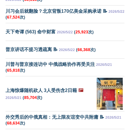
川习会后就翻脸？北京背叛170亿美金采购承诺 📝
2026/5/22
(
67,524
次)
天下奇谭 (563) 命中财富
(
25,923
次)
2026/5/22
普京讲话不提习透疏离 📝
(
66,368
次)
2026/5/22
川普与普京接连访中 中俄战略协作再受关注
2026/5/21
(
65,818
次)
上海惊爆随机砍人 3人受伤含2日籍
🖼️
(
85,704
次)
2026/5/21
外交秀后的中俄真相：无上限友谊变中共附庸 📝
2026/5/21
(
68,634
次)