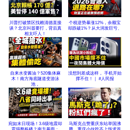
川普打破禁区找赖清德直接
个税逆势暴涨12%，余额宝
谈？北京叫嚣要打，背后真
却跌破1%？从大润发巨亏、
相太吓人！
自来水变酱油？520集体麻
没想到差成这样， 手机开始
木！南方海底隧道变游泳
撑不住！｜ #人民报
池，
宛如末日现场！3.6级地震却
马斯克点赞重庆东站举国沸
震塌整栋楼？南方暴雨：
腾，重庆小伙吃不上饭求首