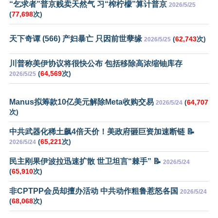
“乞求者”普京贱卖天然气 习“榨柠檬”算计普京
2026/5/25
(
77,698
次)
天下奇谭 (566) 产妇暴亡 只因前世孽缘
(
62,743
次)
2026/5/25
川普称美伊协议将很快公布 包括移除高浓缩铀库存
(
64,569
次)
2026/5/25
Manus拟筹款10亿美元解除Meta收购交易
(
64,707
2026/5/24
次)
中共武器化稀土飙4倍天价！美政府砸巨资加速断链 📝
(
65,221
次)
2026/5/24
民主刚果伊波拉迅速扩散 世卫坦言“棘手” 📝
2026/5/24
(
65,910
次)
非CPTPP会员却擅办活动 中共动作粗鲁惹怒各国
2026/5/24
(
68,068
次)