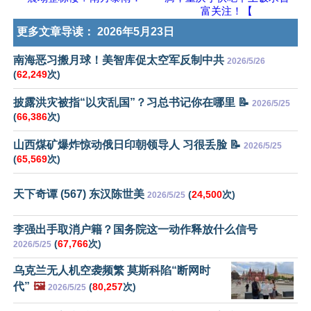
富关注！【
更多文章导读：
2026年5月23日
南海恶习搬月球！美智库促太空军反制中共
2026/5/26
(
62,249
次)
披露洪灾被指“以灾乱国”？习总书记你在哪里 📝
2026/5/25
(
66,386
次)
山西煤矿爆炸惊动俄日印朝领导人 习很丢脸 📝
2026/5/25
(
65,569
次)
天下奇谭 (567) 东汉陈世美
(
24,500
次)
2026/5/25
李强出手取消户籍？国务院这一动作释放什么信号
(
67,766
次)
2026/5/25
乌克兰无人机空袭频繁 莫斯科陷“断网时
代”
🖼️
(
80,257
次)
2026/5/25