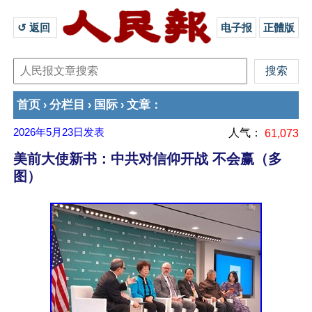
↺ 返回 
电子报
正體版
首页
分栏目
国际
文章
›
›
›
：
2026年5月23日
发表
人气：
61,073
美前大使新书：中共对信仰开战 不会赢（多
图）