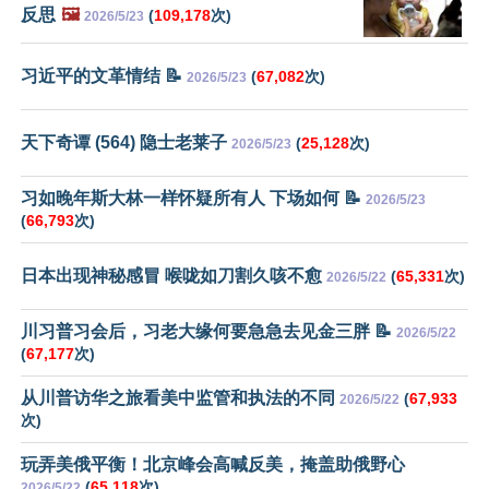
反思
🖼️
(
109,178
次)
2026/5/23
习近平的文革情结 📝
(
67,082
次)
2026/5/23
天下奇谭 (564) 隐士老莱子
(
25,128
次)
2026/5/23
习如晚年斯大林一样怀疑所有人 下场如何 📝
2026/5/23
(
66,793
次)
日本出现神秘感冒 喉咙如刀割久咳不愈
(
65,331
次)
2026/5/22
川习普习会后，习老大缘何要急急去见金三胖 📝
2026/5/22
(
67,177
次)
从川普访华之旅看美中监管和执法的不同
(
67,933
2026/5/22
次)
玩弄美俄平衡！北京峰会高喊反美，掩盖助俄野心
(
65,118
次)
2026/5/22