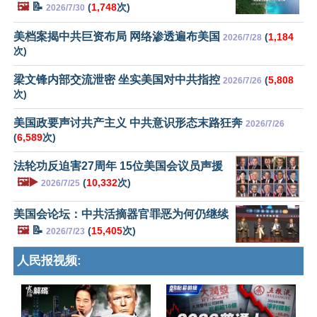
🖼️
📝
(
1,748
次)
2026/7/30
美档案揭中共巨资布局 网络渗透遍布美国
(
1,184
2026/7/28
次)
梁文锋内部交流泄密 坐实美国对中共指控
(
5,808
2026/7/26
次)
美国政要声讨共产主义 中共意识形态末路狂奔
2026/7/26
(
6,589
次)
法轮功反迫害27周年 15位美国会议员声援
🖼️▶️
(
10,332
次)
2026/7/25
美国会论坛：中共活摘器官罪恶为何仍继续
🖼️
📝
(
15,405
次)
2026/7/23
人民报视频: