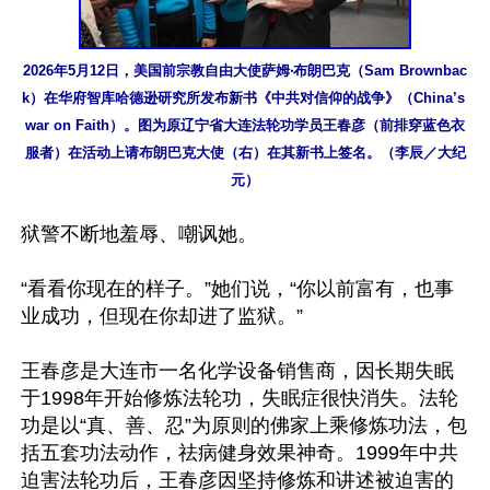
2026年5月12日，美国前宗教自由大使萨姆‧布朗巴克（Sam Brownbac
k）在华府智库哈德逊研究所发布新书《中共对信仰的战争》（China’s 
war on Faith）。图为原辽宁省大连法轮功学员王春彦（前排穿蓝色衣
服者）在活动上请布朗巴克大使（右）在其新书上签名。（李辰／大纪
元）
狱警不断地羞辱、嘲讽她。

“看看你现在的样子。”她们说，“你以前富有，也事
业成功，但现在你却进了监狱。”

王春彦是大连市一名化学设备销售商，因长期失眠
于1998年开始修炼法轮功，失眠症很快消失。法轮
功是以“真、善、忍”为原则的佛家上乘修炼功法，包
括五套功法动作，祛病健身效果神奇。1999年中共
迫害法轮功后，王春彦因坚持修炼和讲述被迫害的