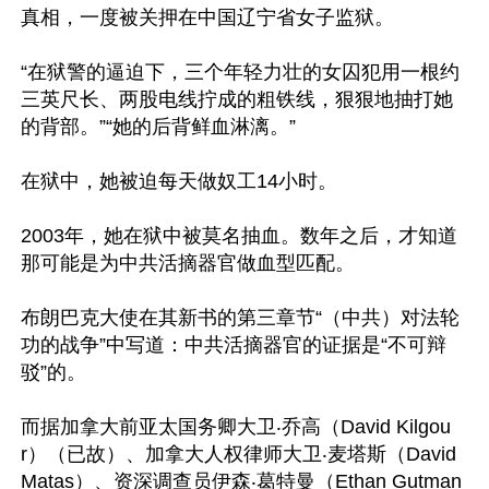
真相，一度被关押在中国辽宁省女子监狱。

“在狱警的逼迫下，三个年轻力壮的女囚犯用一根约
三英尺长、两股电线拧成的粗铁线，狠狠地抽打她
的背部。”“她的后背鲜血淋漓。”

在狱中，她被迫每天做奴工14小时。

2003年，她在狱中被莫名抽血。数年之后，才知道
那可能是为中共活摘器官做血型匹配。

布朗巴克大使在其新书的第三章节“（中共）对法轮
功的战争”中写道：中共活摘器官的证据是“不可辩
驳”的。

而据加拿大前亚太国务卿大卫‧乔高（David Kilgou
r）（已故）、加拿大人权律师大卫‧麦塔斯（David 
Matas）、资深调查员伊森‧葛特曼（Ethan Gutman