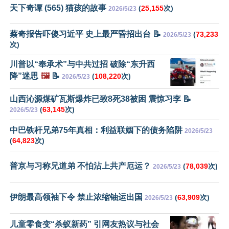
天下奇谭 (565) 猫孩的故事
(
25,155
次)
2026/5/23
蔡奇报告吓傻习近平 史上最严昏招出台 📝
(
73,233
2026/5/23
次)
川普以“奉承术”与中共过招 破除“东升西
降”迷思
🖼️
📝
(
108,220
次)
2026/5/23
山西沁源煤矿瓦斯爆炸已致8死38被困 震惊习李 📝
(
63,145
次)
2026/5/23
中巴铁杆兄弟75年真相：利益联姻下的债务陷阱
2026/5/23
(
64,823
次)
普京与习称兄道弟 不怕沾上共产厄运？
(
78,039
次)
2026/5/23
伊朗最高领袖下令 禁止浓缩铀运出国
(
63,909
次)
2026/5/23
儿童零食变“杀蚁新药” 引网友热议与社会