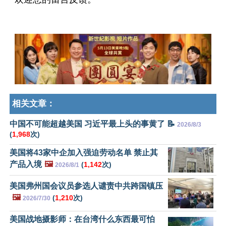
相关文章：
中国不可能超越美国 习近平最上头的事黄了 📝
2026/8/3
(
1,968
次)
美国将43家中企加入强迫劳动名单 禁止其
产品入境
🖼️
(
1,142
次)
2026/8/1
美国弗州国会议员参选人谴责中共跨国镇压
🖼️
(
1,210
次)
2026/7/30
美国战地摄影师：在台湾什么东西最可怕