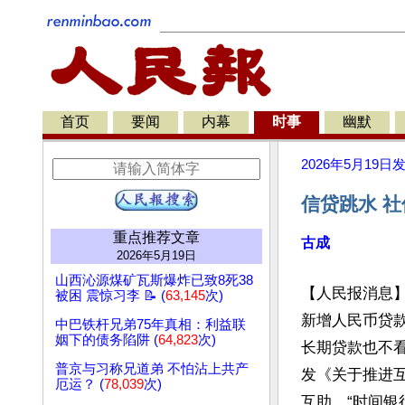
首页
要闻
内幕
时事
幽默
2026年5月19日
信贷跳水 
重点推荐文章
古成
2026年5月19日
山西沁源煤矿瓦斯爆炸已致8死38
【人民报消息】
被困 震惊习李 📝 (
63,145
次)
新增人民币贷
中巴铁杆兄弟75年真相：利益联
姻下的债务陷阱 (
64,823
次)
长期贷款也不看
普京与习称兄道弟 不怕沾上共产
发《关于推进
厄运？ (
78,039
次)
互助、“时间银