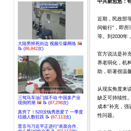
中共新忽悠：
近期，民政部等
间银行”，即
等。到2030年
大陆男猝死街边 视频引爆网络
🖼️
📝 (
86,842
次)
官方说法是补充
养老弱化，机
助，听著很温馨
从现实角度来
缺乏可持续性
三驾马车油门踩不动 中国多产业
现倒闭潮
🖼️
📝 (
87,298
次)
成本”补充，
真穷了！520没钱秀恩爱了 一季度
性问题。

结婚人数狂跌 📝 (
67,113
次)
普京与习近平正进行“表面合作、