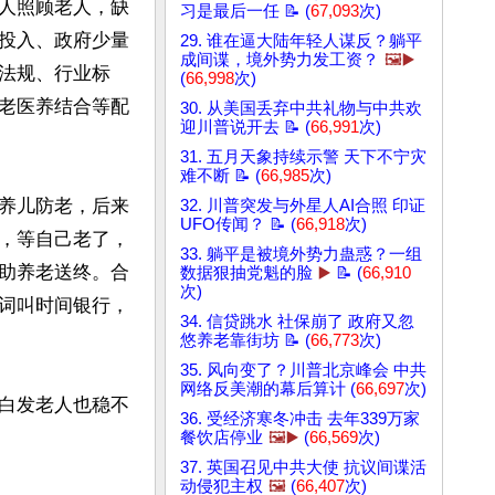
人照顾老人，缺
习是最后一任 📝 (
67,093
次)
投入、政府少量
29. 谁在逼大陆年轻人谋反？躺平
成间谍，境外势力发工资？
🖼️▶️
法规、行业标
(
66,998
次)
老医养结合等配
30. 从美国丢弃中共礼物与中共欢
迎川普说开去 📝 (
66,991
次)
31. 五月天象持续示警 天下不宁灾
难不断 📝 (
66,985
次)
养儿防老，后来
32. 川普突发与外星人AI合照 印证
UFO传闻？ 📝 (
66,918
次)
，等自己老了，
33. 躺平是被境外势力蛊惑？一组
助养老送终。合
数据狠抽党魁的脸
▶️
📝 (
66,910
次)
词叫时间银行，
34. 信贷跳水 社保崩了 政府又忽
悠养老靠街坊 📝 (
66,773
次)
35. 风向变了？川普北京峰会 中共
网络反美潮的幕后算计 (
66,697
次)
白发老人也稳不
36. 受经济寒冬冲击 去年339万家
餐饮店停业
🖼️▶️
(
66,569
次)
37. 英国召见中共大使 抗议间谍活
动侵犯主权
🖼️
(
66,407
次)