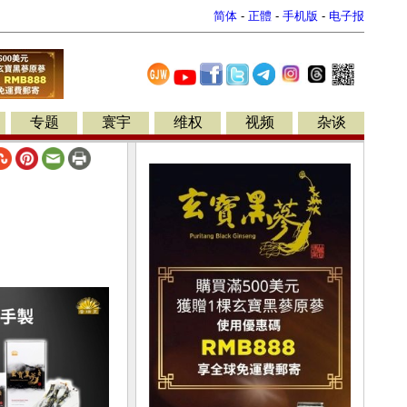
简体
-
正體
-
手机版
-
电子报
专题
寰宇
维权
视频
杂谈