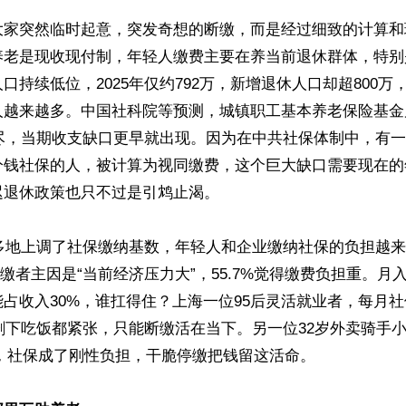
大家突然临时起意，突发奇想的断缴，而是经过细致的计算和
养老是现收现付制，年轻人缴费主要在养当前退休群体，特别
口持续低位，2025年仅约792万，新增退休人口却超800万
人越来越多。中国社科院等预测，城镇职工基本养老保险基金
耗尽，当期收支缺口更早就出现。因为在中共社保体制中，有
分钱社保的人，被计算为视同缴费，这个巨大缺口需要现在的
退休政策也只不过是引鸩止渴。

国多地上调了社保缴纳基数，年轻人和企业缴纳社保的负担越
断缴者主因是“当前经济压力大”，55.7%觉得缴费负担重。月入
占收入30%，谁扛得住？上海一位95后灵活就业者，每月社保
，剩下吃饭都紧张，只能断缴活在当下。另一位32岁外卖骑手
500，社保成了刚性负担，干脆停缴把钱留这活命。
