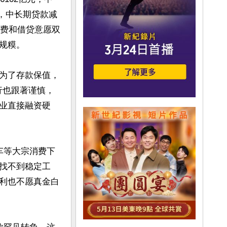
元，中长期贷款减
消费和借贷意愿双
糢。

为了存款保值，
行也跟著谨慎，
业直接融资硬
车等大宗消费下
找不到稳定工
利也不愿真金白