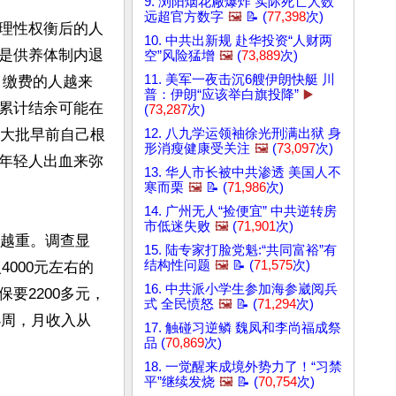
9. 浏阳烟花厰爆炸 实际死亡人数
远超官方数字
🖼️
📝 (
77,398
次)
理性权衡后的人
10. 中共出新规 赴华投资“人财两
是供养体制内退
空”风险猛增
🖼️
(
73,889
次)
11. 美军一夜击沉6艘伊朗快艇 川
，缴费的人越来
普：伊朗“应该举白旗投降”
▶️
累计结余可能在
(
73,287
次)
一大批早前自己根
12. 八九学运领袖徐光刑满出狱 身
形消瘦健康受关注
🖼️
(
73,097
次)
年轻人出血来弥
13. 华人市长被中共渗透 美国人不
寒而栗
🖼️
📝 (
71,986
次)
14. 广州无人“捡便宜” 中共逆转房
市低迷失败
🖼️
(
71,901
次)
来越重。调查显
15. 陆专家打脸党魁:“共同富裕”有
结构性问题
🖼️
📝 (
71,575
次)
4000元左右的
16. 中共派小学生参加海参崴阅兵
要2200多元，
式 全民愤怒
🖼️
📝 (
71,294
次)
小周，月收入从
17. 触碰习逆鳞 魏凤和李尚福成祭
品 (
70,869
次)
18. 一觉醒来成境外势力了！“习禁
平”继续发烧
🖼️
📝 (
70,754
次)