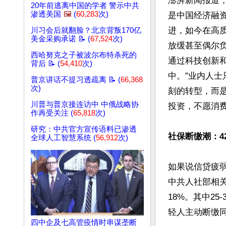
澎湃新闻报道
20年前逃离中国的学者 警示中共
渗透美国
🖼️
(
60,283
次)
是中国经济融
进，如今在高
川习会后就翻脸？北京背叛170亿
美金采购承诺 📝 (
67,524
次)
放缓甚至偶尔负
西哈努克之子被波尔布特杀死的
通过科技创新
背后 📝 (
54,410
次)
中。”业内人
普京讲话不提习透疏离 📝 (
66,368
次)
刻的转型，而
川普与普京接连访中 中俄战略协
投资，不愿消
作再受关注 (
65,818
次)
研究：中共官方宣传语料已渗透
社保断缴潮：4
全球人工智慧系统 (
56,912
次)
如果说信贷疲
中共人社部相关
18%。其中25
轻人主动断缴同比
四中企及七高管疫情时串谋垄断