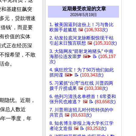
款罕见转负，这
近期最受欢迎的文章
贷和基建狂飙突
2026年5月19日
多元，贷款增速
1. 被美国逼到这份上！习与鲁比
借钱’，而是要
欧握手超尴尬
🖼️
(
106,933
次)
有价值的实体
2. 幼发拉底河龙脉断裂惊现干枯
引起末日预言联想
🖼️
(
105,310
次)
糢式正在经历深
3. 大陆网友“箭射龙袍猪头” 中南
不报希望，不敢
海那位连发噩梦
🖼️▶️
📝 (
105,197
次)
命。

4. 疯狂挖宝！为了50万他们如此
抓间谍
🖼️▶️
📝 (
103,343
次)
5. 习紧抓“台湾”当红线 川普四两
拨千斤捞成果
🖼️
(
103,338
次)
6. 他列习清洗名单榜首！6常委和
期隐忧。近期，
张升民也难逃？
🖼️
📝 (
83,658
次)
参保总人数近
7. 川普用这招儿对付吃特供的中
共官员
🖼️
(
83,633
次)
26年一季度，年
8. 知名博主举报上海大学长江学
者论文造假
🖼️
📝 (
83,253
次)