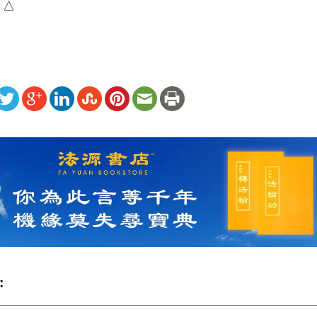
）△
ww.renminbao.com/rmb/articles/2026/5/20/95249.html
: