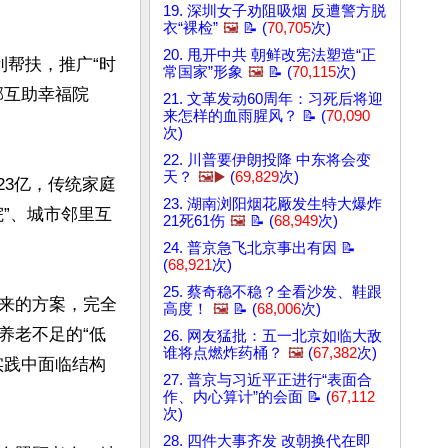
19. 深圳女子劝阻吸烟 反遭警方脱
衣“裸检”
🖼️
📝 (
70,705
次)
20. 甩开中共 朝鲜改宪法塑造“正
利帮扶，推广“时
常国家”形象
🖼️
📝 (
70,115
次)
邨互助幸福院
21. 文革发动60周年：习死后将迎
来怎样的血雨腥风？ 📝 (
70,090
次)
22. 川普要伊朗投降 中东将会变
天？
🖼️▶️
(
69,829
次)
23亿，传统家庭
23. 湖南浏阳烟花厰发生特大爆炸
”、城市邻里互
21死61伤
🖼️
📝 (
68,949
次)
24. 普京急飞北京事出有因 📝
(
68,921
次)
25. 蔡奇稳不稳？全看沙发、鞋跟
来的方案，完全
高度！
🖼️
📝 (
68,006
次)
养老不足的“低
26. 网友猛批：五一北京如临大敌
谁将点燃炸药桶？
🖼️
(
67,382
次)
实践中面临结构
27. 普京与习近平正进行“表面合
作、内心算计”的会面 📝 (
67,112
次)
28. 四件大事齐发 改朝换代在即