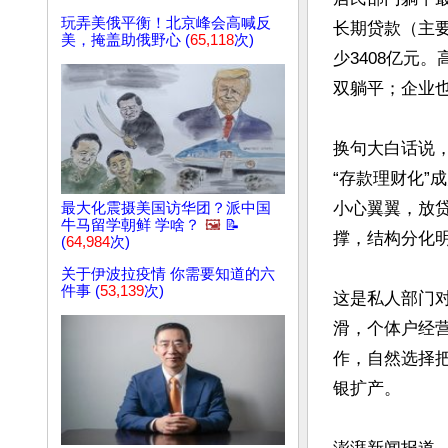
玩弄美俄平衡！北京峰会高喊反
长期贷款（主要
美，掩盖助俄野心 (
65,118
次)
少3408亿元
双躺平；企业
换句大白话说
“存款理财化”
小心翼翼，放
最大化震摄美国访华团？派中国
牛马留学朝鲜 学啥？
🖼️
📝
撑，结构分化明
(
64,984
次)
关于伊波拉疫情 你需要知道的六
件事 (
53,139
次)
这是私人部门
滑，个体户经
作，自然选择
银扩产。
