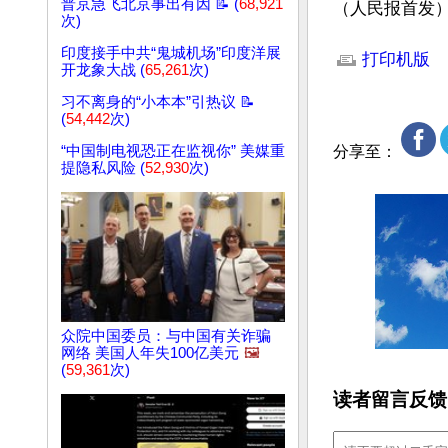
普京急飞北京事出有因 📝 (
68,921
（人民报首发
次)
文章网址: http://w
印度接手中共“鬼城机场”印度洋展
打印机版
开龙象大战 (
65,261
次)
习不离身的“小本本”引热议 📝
(
54,442
次)
“中国制电视恐正在监视你” 美媒重
分享至：
提隐私风险 (
52,930
次)
众院中国委员：与中国有关诈骗
网络 美国人年失100亿美元
🖼️
(
59,361
次)
读者留言反馈