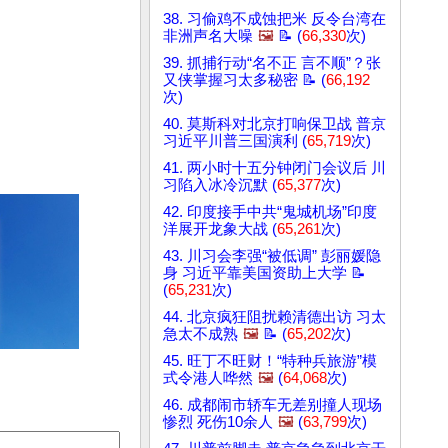
38. 习偷鸡不成蚀把米 反令台湾在
非洲声名大噪
🖼️
📝 (
66,330
次)
39. 抓捕行动“名不正 言不顺”？张
又侠掌握习太多秘密 📝 (
66,192
次)
40. 莫斯科对北京打响保卫战 普京
习近平川普三国演利 (
65,719
次)
41. 两小时十五分钟闭门会议后 川
习陷入冰冷沉默 (
65,377
次)
42. 印度接手中共“鬼城机场”印度
洋展开龙象大战 (
65,261
次)
43. 川习会李强“被低调” 彭丽媛隐
身 习近平靠美国资助上大学 📝
(
65,231
次)
44. 北京疯狂阻扰赖清德出访 习太
急太不成熟
🖼️
📝 (
65,202
次)
45. 旺丁不旺财！“特种兵旅游”模
式令港人哗然
🖼️
(
64,068
次)
46. 成都闹市轿车无差别撞人现场
惨烈 死伤10余人
🖼️
(
63,799
次)