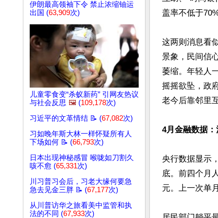
伊朗最高领袖下令 禁止浓缩铀运
盖率不低于70%
出国 (
63,909
次)
这两则消息看
景象，民间信
萎缩。年轻人一
摇摇欲坠，政
儿童零食变“杀蚁新药” 引网友热议
老今后靠邻里互
与社会反思
🖼️
(
109,178
次)
习近平的文革情结 📝 (
67,082
次)
4月金融数据
习如晚年斯大林一样怀疑所有人
下场如何 📝 (
66,793
次)
日本出现神秘感冒 喉咙如刀割久
央行数据显示，
咳不愈 (
65,331
次)
底。前四个月人
川习普习会后，习老大缘何要急
元。上一次单月负
急去见金三胖 📝 (
67,177
次)
从川普访华之旅看美中监管和执
法的不同 (
67,933
次)
居民部门躺平最