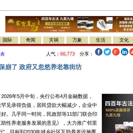
国际
奇闻
灾祸
万象
生活
文化
人气：
66,773
分享：
发表
社保崩了 政府又忽悠养老靠街坊
2026年5月中旬，央行公布4月金融数据，
款罕见录得负值，居民贷款大幅减少，企业中
好。几乎同一时间，民政部等11部门联合印
互助性养老服务发展的意见》，大力推广邻里
行”，目标到2030年城乡社区互助养老设施覆