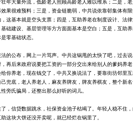
青壮年大量外流，低龄老人照顾高龄老人难以维系；二是，老
际效果很难预料；三是，资金链脆弱，中共说依靠邨集体有限
助，这基本就是空头支票；四是，互助养老在制度设计、法律
、基础建设、基层管理等方方面面基本是空白；五是，互助养
是零基础状态。

提法的公布，网上一片骂声。中共这锅甩的太快了吧，过去说
府，再后来政府说要把工资的一部分交出来给别人的爹妈养老
会给你养老，现在钱交了，中共又换说法了，要靠街坊邻里互
自己兜底，老人养老人，麻友养牌友，牌友养棋友，整个新名
性旁氏骗局，还整出那么好听的词儿。

住了，信贷数据跳水，社保资金池子枯竭了。年轻人稳不住，
助这块大饼还没开卖呢，就已经烂在锅里了。
