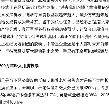
，奕丰基金投资经理、宏观策略分析师李净认为，4月新增贷
资糢式正在经历深刻转型的缩影，“过去我们习惯了靠海量信
质量发展阶段，随著存量贷款基数越来越大、融资方式越来越
增长或将成为新常态。当下的核心任务，已经不是‘逼著大家
和产业升级，真正重塑各行各业的赚钱预期，让资金自愿流向
士只是说出了实情，但没说出真因，真正的原因不是什么融资
是正在经历著剧烈的脱轨，不管是企业还是个人都对未来前景
费，等待著经济更大脱轨到来之际，手里有现金可以勉强渡劫活
200万年轻人用脚投票
弱只是当下经济颓废的反映，那养老社保焦虑才是躲不过的长
摸底显示，全国职工养老保险断缴人数已突破4200万，占
-35岁年轻群体断缴率高达31.7%，灵活就业者接近38%。20
增长8.6%。
