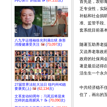
内心算计”的会面 📝 (
67,112
次)
首先是，农邨
乏专业性，实
补贴和社会捐
准、监管手段
套系统目前基本
八九学运领袖徐光刑满出狱 身形
随著互助养老
消瘦健康受关注
🖼️
(
73,097
次)
又说养老靠政
政府的社保局
著是最后还得
活生生一个永久
27届世界法轮大法日 纽约州40政
中共经济稳不
要褒奖(上)
🖼️
(
62,134
次)
住了，画出的互
文革发动60周年：习死后将迎来
怎样的血雨腥风？ 📝 (
70,090
次)