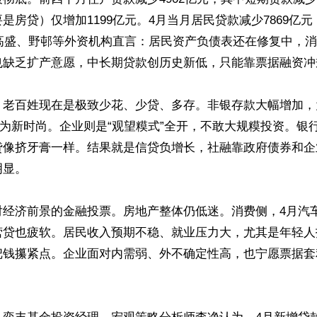
是房贷）仅增加1199亿元。4月当月居民贷款减少7869亿
。高盛、野邨等外资机构直言：居民资产负债表还在修复中，
也缺乏扩产意愿，中长期贷款创历史新低，只能靠票据融资冲规
，老百姓现在是极致少花、少贷、多存。非银存款大幅增加，
成为新时尚。企业则是“观望糢式”全开，不敢大规糢投资。银
贷像挤牙膏一样。结果就是信贷负增长，社融靠政府债券和企
显。

对经济前景的金融投票。房地产整体仍低迷。消费侧，4月汽
营贷也疲软。居民收入预期不稳、就业压力大，尤其是年轻人
把钱攥紧点。企业面对内需弱、外不确定性高，也宁愿票据套