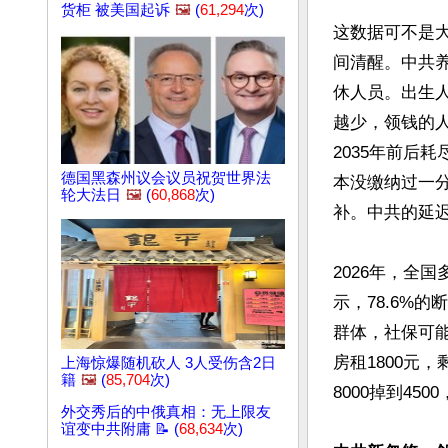
货柜 被美国起诉
🖼️
(
61,294
次)
这数据可不是
间清醒。中共
休人员。出生人
越少，领钱的
2035年前后
德国黑森州议会议员祝贺世界法
本没缴纳过一
轮大法日
🖼️
(
60,868
次)
补。中共的延迟
2026年，全
示，78.6%的
群体，社保可能
房租1800元
上海惊爆随机砍人 3人受伤含2日
籍
🖼️
(
85,704
次)
8000掉到4
外交秀后的中俄真相：无上限友
谊变中共附庸 📝 (
68,634
次)