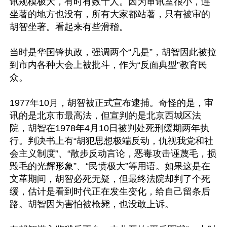
讯规模极大，有时有数十人。因为审讯室很小，连
坐著的地方也没有，所有大家都站著，只有被审的
胡智坐著。看起来有些滑稽。

当时是华国锋执政，强调两个“凡是”，胡智因此被拉
到市内各种大会上被批斗，作为“反面典型”教育民
众。

1977年10月，胡智被正式宣布逮捕。奇怪的是，审
讯的是北京市最高法，但宣判的是北京西城区法
院，胡智在1978年4月10日被判处死刑缓期两年执
行。判决书上有“胡犯思想极端反动，仇视我党和社
会主义制度”、“散步反动言论，恶毒攻击诬蔑毛，损
毁毛的光辉形象”、“民愤极大”等用语。如果这是在
文革期间，胡智必死无疑，但最终法院却判了个死
缓，估计是看到时代正在发生变化，给自己留条后
路。胡智因为害怕被枪毙，也没敢上诉。
