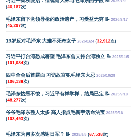
习近平集权统治：借镜斯大林与毛泽东的手段 📝
2026/7/9
(
46,187
次)
毛泽东留下党领导枪的政治遗产，习受益无穷 📝
2026/2/17
(
45,297
次)
19岁反对毛泽东 大难不死奇女子
(
32,912
次)
2026/1/24
习近平打台湾恐成奢望 毛泽东曾支持台湾独立 📝
2025/11/5
(
101,084
次)
四中全会后首露面 习访故宫犯毛泽东大忌
2025/10/29
(
106,136
次)
毛泽东怙恶不悛，习近平有样学样，结局已定 📝
2025/9/18
(
48,277
次)
爷爷毛泽东整人太多 高人指点毛新宇活命法宝
2025/9/16
(
103,493
次)
毛泽东为何多次感谢日军？ 📝
(
67,538
次)
2025/9/5