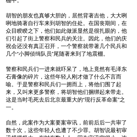
棚中。

胡智的朋友也真够大胆的，居然背著吉他，大大咧
咧地骑著自行车来到胡智的住处。在国丧期间，在
众目睽睽之下，他们如此做派显然是很扎眼的，他
们引起了街上警察和民兵的关注。因此，他们的庆
祝会还没有真正召开，一个警察就带著几个民兵和
几个“小脚侦缉队员”尾随著来到了地震棚。

警察和民兵们一进来就吓呆了，地上竟然有毛泽东
石膏像的碎片，这些年轻人刚才做了什么不言而
喻。于是警察和民兵们一拥而上，将他们围了起
来，又叫来更多警察，将胡智他们捆绑起来带走。
这是当时毛死去后北京最重大的“现行反革命案”之
一。

自然，此案作为大案要案审讯，前前后后一共审了
数十次，这些年轻人也遭了不少罪。胡智说最初审