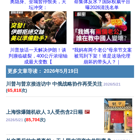
奥隐身、全城暂停恨美，天
命集体反水？国际权威平台
坛冲突：
曝2026清洗名单
川普放话一天解决伊朗！谈
“我妈有两个老公”母亲节文案
判濒临破裂，400公斤浓缩铀
被骂到下架！谁是这场伦理
成最大变数【
崩坏的带头人？｜
更多文章导读：
2026年5月19日
川普与普京接连访中 中俄战略协作再受关注
2026/5/21
(
65,818
次)
上海惊爆随机砍人 3人受伤含2日籍
🖼️
(
85,704
次)
2026/5/21