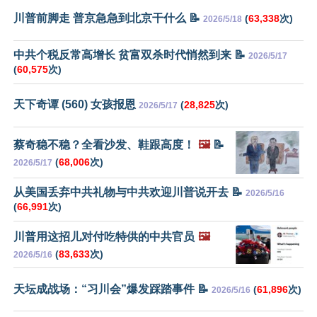
川普前脚走 普京急急到北京干什么 📝
(
63,338
次)
2026/5/18
中共个税反常高增长 贫富双杀时代悄然到来 📝
2026/5/17
(
60,575
次)
天下奇谭 (560) 女孩报恩
(
28,825
次)
2026/5/17
蔡奇稳不稳？全看沙发、鞋跟高度！
🖼️
📝
(
68,006
次)
2026/5/17
从美国丢弃中共礼物与中共欢迎川普说开去 📝
2026/5/16
(
66,991
次)
川普用这招儿对付吃特供的中共官员
🖼️
(
83,633
次)
2026/5/16
天坛成战场：“习川会”爆发踩踏事件 📝
(
61,896
次)
2026/5/16