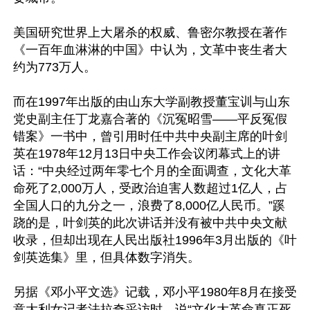
美国研究世界上大屠杀的权威、鲁密尔教授在著作
《一百年血淋淋的中国》中认为，文革中丧生者大
约为773万人。

而在1997年出版的由山东大学副教授董宝训与山东
党史副主任丁龙嘉合著的《沉冤昭雪——平反冤假
错案》一书中，曾引用时任中共中央副主席的叶剑
英在1978年12月13日中央工作会议闭幕式上的讲
话：“中央经过两年零七个月的全面调查，文化大革
命死了2,000万人，受政治迫害人数超过1亿人，占
全国人口的九分之一，浪费了8,000亿人民币。”蹊
跷的是，叶剑英的此次讲话并没有被中共中央文献
收录，但却出现在人民出版社1996年3月出版的《叶
剑英选集》里，但具体数字消失。

另据《邓小平文选》记载，邓小平1980年8月在接受
意大利女记者法拉奇采访时，说“文化大革命真正死