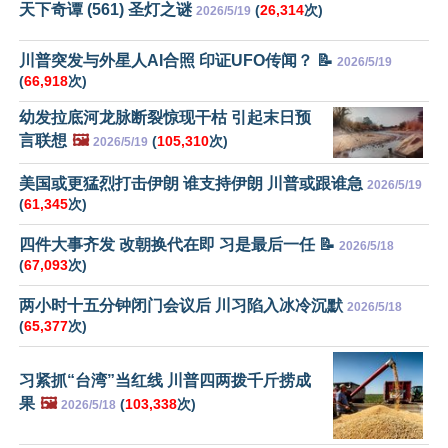
天下奇谭 (561) 圣灯之谜
(
26,314
次)
2026/5/19
川普突发与外星人AI合照 印证UFO传闻？ 📝
2026/5/19
(
66,918
次)
幼发拉底河龙脉断裂惊现干枯 引起末日预
言联想
🖼️
(
105,310
次)
2026/5/19
美国或更猛烈打击伊朗 谁支持伊朗 川普或跟谁急
2026/5/19
(
61,345
次)
四件大事齐发 改朝换代在即 习是最后一任 📝
2026/5/18
(
67,093
次)
两小时十五分钟闭门会议后 川习陷入冰冷沉默
2026/5/18
(
65,377
次)
习紧抓“台湾”当红线 川普四两拨千斤捞成
果
🖼️
(
103,338
次)
2026/5/18