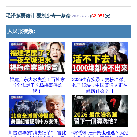
毛泽东耍诡计 要刘少奇一条命
(
62,951
次)
2025/7/25
人民报视频:
福建广东大水失控！百姓家
2026生存实录：奶粉冲稀、
当全泡烂了？杨梅事件炸
包子12块，中国普通人正在
锅！
经历什么？【
川普访华的“消失细节”：鲁比
6常委和张升民也难逃？为活