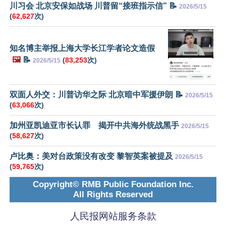
川习会 北京安保如战场 川普留“接班指示信” 📝
2026/5/15
(
62,627
次)
知名博主举报上海大学长江学者论文造假
🖼️
📝
(
83,253
次)
2026/5/15
双面人外交：川普访华之际 北京暗中军援伊朗 📝
2026/5/15
(
63,066
次)
加州亚凯迪亚市长认罪 揭开中共海外统战黑手
2026/5/15
(
58,627
次)
卢比奥：美对台政策没有改变 黎智英案被提及
2026/5/15
(
59,765
次)
Copyright© RMB Public Foundation Inc.
All Rights Reserved
人民报网站服务条款