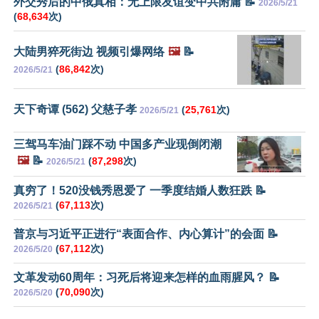
外交秀后的中俄真相：无上限友谊变中共附庸 📝
2026/5/21
(
68,634
次)
大陆男猝死街边 视频引爆网络
🖼️
📝
(
86,842
次)
2026/5/21
天下奇谭 (562) 父慈子孝
(
25,761
次)
2026/5/21
三驾马车油门踩不动 中国多产业现倒闭潮
🖼️
📝
(
87,298
次)
2026/5/21
真穷了！520没钱秀恩爱了 一季度结婚人数狂跌 📝
(
67,113
次)
2026/5/21
普京与习近平正进行“表面合作、内心算计”的会面 📝
(
67,112
次)
2026/5/20
文革发动60周年：习死后将迎来怎样的血雨腥风？ 📝
(
70,090
次)
2026/5/20