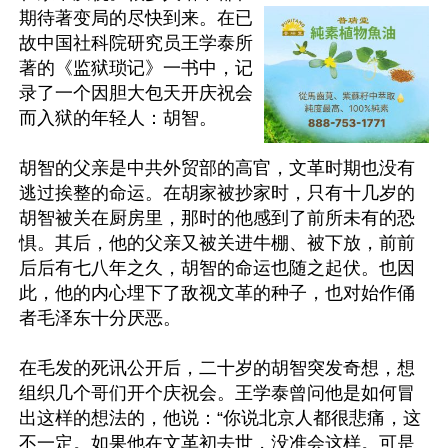
期待著变局的尽快到来。在已
故中国社科院研究员王学泰所
著的《监狱琐记》一书中，记
录了一个因胆大包天开庆祝会
而入狱的年轻人：胡智。

胡智的父亲是中共外贸部的高官，文革时期也没有
逃过挨整的命运。在胡家被抄家时，只有十几岁的
胡智被关在厨房里，那时的他感到了前所未有的恐
惧。其后，他的父亲又被关进牛棚、被下放，前前
后后有七八年之久，胡智的命运也随之起伏。也因
此，他的内心埋下了敌视文革的种子，也对始作俑
者毛泽东十分厌恶。

在毛发的死讯公开后，二十岁的胡智突发奇想，想
组织几个哥们开个庆祝会。王学泰曾问他是如何冒
出这样的想法的，他说：“你说北京人都很悲痛，这
不一定。如果他在文革初去世，没准会这样。可是