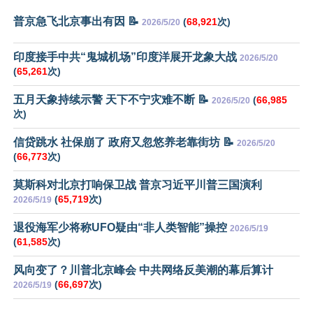
普京急飞北京事出有因 📝
(
68,921
次)
2026/5/20
印度接手中共“鬼城机场”印度洋展开龙象大战
2026/5/20
(
65,261
次)
五月天象持续示警 天下不宁灾难不断 📝
(
66,985
2026/5/20
次)
信贷跳水 社保崩了 政府又忽悠养老靠街坊 📝
2026/5/20
(
66,773
次)
莫斯科对北京打响保卫战 普京习近平川普三国演利
(
65,719
次)
2026/5/19
退役海军少将称UFO疑由“非人类智能”操控
2026/5/19
(
61,585
次)
风向变了？川普北京峰会 中共网络反美潮的幕后算计
(
66,697
次)
2026/5/19