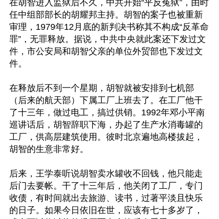
在胡智进入监狱后不久，中共开始“平反冤狱”，由时
任中组部部长的胡耀邦主持。胡智的案子也被重新
审理，1979年12月底的新判决书称其不构成“反革命
罪”，无罪释放。据说，中共中央就此案还下发过文
件，市公安局和胡智父亲的单位外贸部也下发过文
件。

在释放后不到一个星期，胡智就被安排到七机部
（后来的航天部）下属工厂上班去了。在工厂他干
了十三年，做过电工，搞过供销。1992年邓小平南
巡讲话后，胡智辞职下海，办起了生产水消毒罐的
工厂，供高层建筑使用。彼时北京遍地高楼拔起，
胡智的生意非常好。

后来，王学泰听说胡智卖水罐收不回钱，他只能走
后门去要帐。干了十三年后，他关闭了工厂，专门
收债，有时间就出去旅游、读书，过著平淡且快乐
的日子。如果今日依旧在世，应该有七十多岁了，