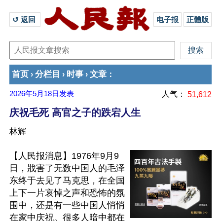
↺ 返回 
电子报
正體版
首页
分栏目
时事
文章
›
›
›
：
2026年5月18日
发表
人气：
51,612
庆祝毛死 高官之子的跌宕人生
林辉
【人民报消息】1976年9月9
日，戕害了无数中国人的毛泽
东终于去见了马克思，在全国
上下一片哀悼之声和恐怖的氛
围中，还是有一些中国人悄悄
在家中庆祝。很多人暗中都在