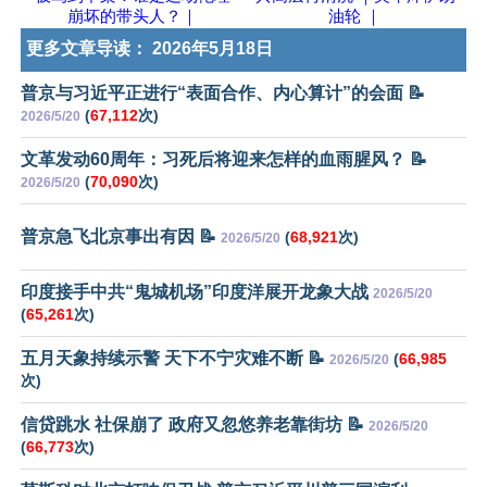
崩坏的带头人？｜
油轮 ｜
更多文章导读：
2026年5月18日
普京与习近平正进行“表面合作、内心算计”的会面 📝
(
67,112
次)
2026/5/20
文革发动60周年：习死后将迎来怎样的血雨腥风？ 📝
(
70,090
次)
2026/5/20
普京急飞北京事出有因 📝
(
68,921
次)
2026/5/20
印度接手中共“鬼城机场”印度洋展开龙象大战
2026/5/20
(
65,261
次)
五月天象持续示警 天下不宁灾难不断 📝
(
66,985
2026/5/20
次)
信贷跳水 社保崩了 政府又忽悠养老靠街坊 📝
2026/5/20
(
66,773
次)