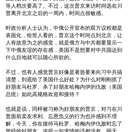
等人档次要高了。不过，这次普京来访时间选在川
普离开北京之后的一周内，时间点很敏感。

时政分析人士认为，中俄公开宣布的双方议程都是
表面化，给世人看的，普京这个时间点到北京，让
人有故意为之的感觉，就是俄方与中共都要显示一
下中俄友谊的存在感，美国不是想要对中共国达到
什么目地就可以随心所欲的。

不过，也有人感觉普京好像是著急要来向习中共搞
清楚，到底给了美国什么好处？为什么对刚刚抓了
好朋友马杜罗、杀了好朋友哈梅内伊的仇敌（美国
总统）如此高规格欢迎和接待？

也就是说，同样被习称为好朋友的普京，对习在川
普面前卖友求利、忘恩负义的行为也许感到不理
解，今天，你在接待马杜罗、哈梅内伊仇敌时忘了
曾经的好朋友，连提一句求情的话都没有，明天，