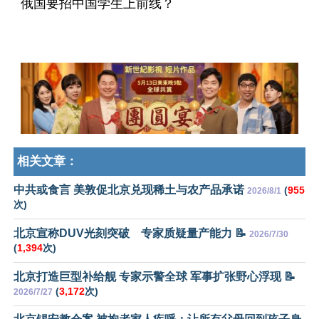
俄国要招中国学生上前线？
相关文章：
中共或食言 美敦促北京兑现稀土与农产品承诺
(
955
2026/8/1
次)
北京宣称DUV光刻突破 专家质疑量产能力 📝
2026/7/30
(
1,394
次)
北京打造巨型补给舰 专家示警全球 军事扩张野心浮现 📝
(
3,172
次)
2026/7/27