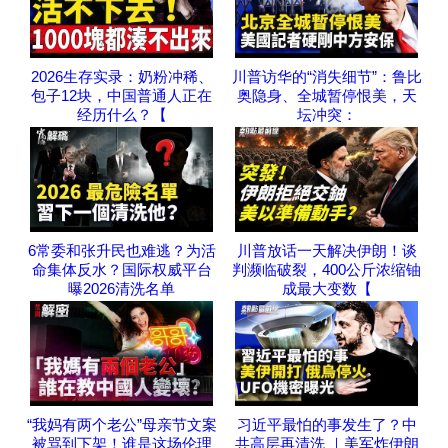
2026生存实录：奶粉冲稀、
川普访华的“消失细节”：鲁比
包子12块，中国普通人正在
奥隐身、全城暂停恨美，天
经历什么？【
坛冲突：
6常委和张升民也难逃？为活
川普放话一天解决伊朗！谈
命集体反水？国际权威平台
判濒临破裂，400公斤浓缩铀
曝2026清洗名单
成最大变数【
“我妈有两个老公”母亲节文案
习近平最怕的事发生了？中
被骂到下架！谁是这场伦理
共高层再清洗 ｜美军炸伊朗