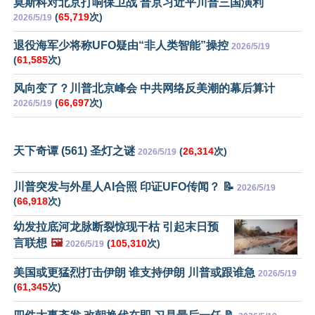
莫斯科对北京打响保卫战 普京习近平川普三国演利
(
65,719
次)
2026/5/19
退役海军少将称UFO疑由“非人类智能”操控
2026/5/19
(
61,585
次)
风向变了？川普北京峰会 中共网络反美潮的幕后算计
(
66,697
次)
2026/5/19
天下奇谭 (561) 圣灯之谜
(
26,314
次)
2026/5/19
川普突发与外星人AI合照 印证UFO传闻？ 📝
2026/5/19
(
66,918
次)
幼发拉底河龙脉断裂惊现干枯 引起末日预
言联想
🖼️
(
105,310
次)
2026/5/19
美国或更猛烈打击伊朗 谁支持伊朗 川普或跟谁急
2026/5/19
(
61,345
次)