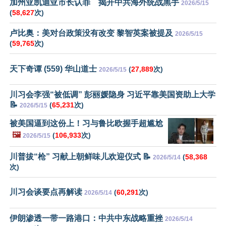
加州亚凯迪亚市长认罪 揭开中共海外统战黑手
2026/5/15
(
58,627
次)
卢比奥：美对台政策没有改变 黎智英案被提及
2026/5/15
(
59,765
次)
天下奇谭 (559) 华山道士
(
27,889
次)
2026/5/15
川习会李强“被低调” 彭丽媛隐身 习近平靠美国资助上大学
📝
(
65,231
次)
2026/5/15
被美国逼到这份上！习与鲁比欧握手超尴尬
🖼️
(
106,933
次)
2026/5/15
川普拔“枪” 习献上朝鲜味儿欢迎仪式 📝
(
58,368
2026/5/14
次)
川习会谈要点再解读
(
60,291
次)
2026/5/14
伊朗渗透一带一路港口：中共中东战略重挫
2026/5/14