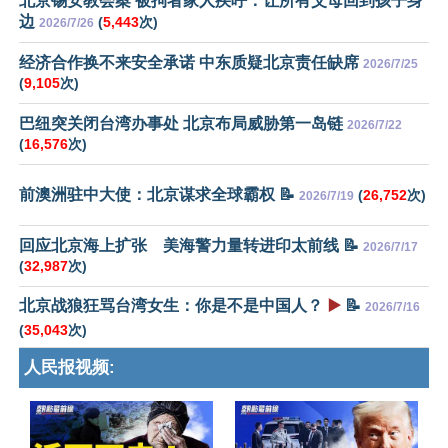
北京锡安教会案 被拘者家人疾呼：让所有父母回到孩子身
边
(
5,443
次)
2026/7/26
经济合作换不来安全承诺 中东质疑北京责任缺席
2026/7/25
(
9,105
次)
巴纽突关闭台湾办事处 北京布局威胁第一岛链
2026/7/22
(
16,576
次)
前澳洲驻中大使：北京谋求全球霸权 📝
(
26,752
次)
2026/7/19
回应北京海上扩张 美海警力量转进印太前线 📝
2026/7/17
(
32,987
次)
北京战狼狂骂台湾女生：你是不是中国人？
▶️
📝
2026/7/16
(
35,043
次)
人民报视频: