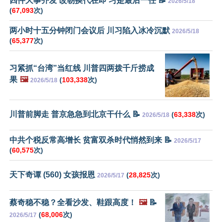
四件大事齐发 改朝换代在即 习是最后一任 📝
2026/5/18
(
67,093
次)
两小时十五分钟闭门会议后 川习陷入冰冷沉默
2026/5/18
(
65,377
次)
习紧抓“台湾”当红线 川普四两拨千斤捞成
果
🖼️
(
103,338
次)
2026/5/18
川普前脚走 普京急急到北京干什么 📝
(
63,338
次)
2026/5/18
中共个税反常高增长 贫富双杀时代悄然到来 📝
2026/5/17
(
60,575
次)
天下奇谭 (560) 女孩报恩
(
28,825
次)
2026/5/17
蔡奇稳不稳？全看沙发、鞋跟高度！
🖼️
📝
(
68,006
次)
2026/5/17