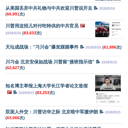
从美国丢弃中共礼物与中共欢迎川普说开去 📝
2026/5/16
(
66,991
次)
川普用这招儿对付吃特供的中共官员
🖼️
(
83,633
次)
2026/5/16
天坛成战场：“习川会”爆发踩踏事件 📝
(
61,896
次)
2026/5/16
川习会 北京安保如战场 川普留“接班指示信” 📝
2026/5/15
(
62,627
次)
知名博主举报上海大学长江学者论文造假
🖼️
📝
(
83,253
次)
2026/5/15
双面人外交：川普访华之际 北京暗中军援伊朗 📝
2026/5/15
(
63,066
次)