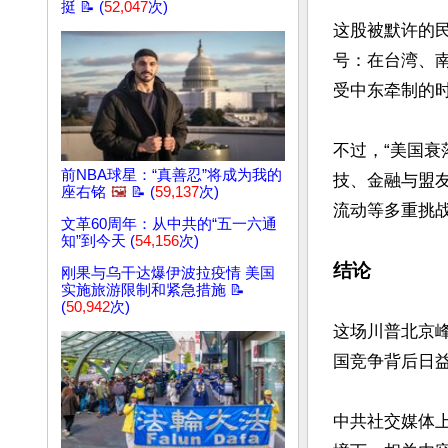
挺 📝 (
52,047
次)
这股被默许的
号：在台湾、
受中东牵制的时
不过，“美国
前NBA球星：“真善忍”将成为我的
技、金融与盟
座右铭
🖼️
📝 (
59,137
次)
流动等多重挑战
文革60周年：从中共的“五一六通
知”到今天 (
54,156
次)
结论
刚果与乌干达爆伊波拉疫情 美国
实施旅游限制和紧急措施 📝
(
50,942
次)
这场川普北京
国竞争背后日益
中共社交媒体