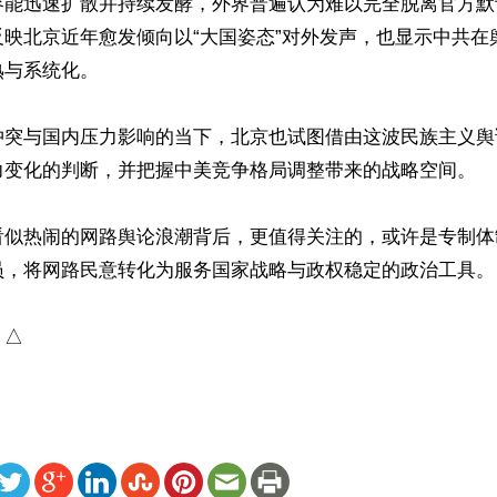
容能迅速扩散并持续发酵，外界普遍认为难以完全脱离官方默
反映北京近年愈发倾向以“大国姿态”对外发声，也显示中共在
与系统化。 

冲突与国内压力影响的当下，北京也试图借由这波民族主义舆
力变化的判断，并把握中美竞争格局调整带来的战略空间。

看似热闹的网路舆论浪潮背后，更值得关注的，或许是专制体
员，将网路民意转化为服务国家战略与政权稳定的政治工具。

）△
ww.renminbao.com/rmb/articles/2026/5/19/95239.html