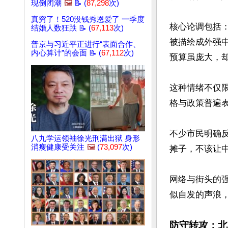
现倒闭潮
🖼️
📝 (
87,298
次)
真穷了！520没钱秀恩爱了 一季度
核心论调包括：
结婚人数狂跌 📝 (
67,113
次)
被描绘成外强
普京与习近平正进行“表面合作、
内心算计”的会面 📝 (
67,112
次)
预算虽庞大，
这种情绪不仅
格与政策普遍
不少市民明确
八九学运领袖徐光刑满出狱 身形
消瘦健康受关注
🖼️
(
73,097
次)
摊子，不该让中
网络与街头的
似自发的声浪，
防守转攻：北