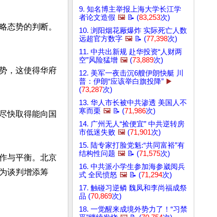
9. 知名博主举报上海大学长江学
者论文造假
🖼️
📝 (
83,253
次)
略态势的判断。
10. 浏阳烟花厰爆炸 实际死亡人数
远超官方数字
🖼️
📝 (
77,398
次)
11. 中共出新规 赴华投资“人财两
空”风险猛增
🖼️
(
73,889
次)
势，这使得华府
12. 美军一夜击沉6艘伊朗快艇 川
普：伊朗“应该举白旗投降”
▶️
(
73,287
次)
13. 华人市长被中共渗透 美国人不
寒而栗
🖼️
📝 (
71,986
次)
尽快取得能向国
14. 广州无人“捡便宜” 中共逆转房
市低迷失败
🖼️
(
71,901
次)
15. 陆专家打脸党魁:“共同富裕”有
结构性问题
🖼️
📝 (
71,575
次)
作与平衡。北京
16. 中共派小学生参加海参崴阅兵
为谈判增添筹
式 全民愤怒
🖼️
📝 (
71,294
次)
17. 触碰习逆鳞 魏凤和李尚福成祭
品 (
70,869
次)
18. 一觉醒来成境外势力了！“习禁