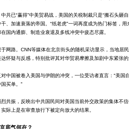
中共已“赢得”中美贸易战，美国的关税制裁只是“搬石头砸自
中干、加速衰落的帝国。“纸老虎”一词再度成为热门标签，用
却在国内通膨、制造业衰退及多线冲突中疲态尽露。

限于网路。CNN等媒体在北京街头的随机采访显示，当地居
表达怀疑与反感，特别批评其对华贸易摩擦及加剧中东紧张的角
反对中国被卷入美国与伊朗的冲突，一位受访者直言：“美国
国买单。”

强烈共振，反映出中共国民间对美国当前外交政策的集体不信
实际上是在审查放行下被定向放大的结果。

京底气何在？