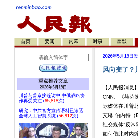
首页
要闻
内幕
时事
幽默
2026年5月18日
风向变了？
重点推荐文章
2026年5月18日
【人民报消息
川普与普京接连访中 中俄战略协
CNN、《赫芬顿邮
作再受关注 (
65,818
次)
际媒体在川普北
研究：中共官方宣传语料已渗透
艾琳·伯内特（E
全球人工智慧系统 (
56,912
次)
社交媒体“反常
如何借此对内煽