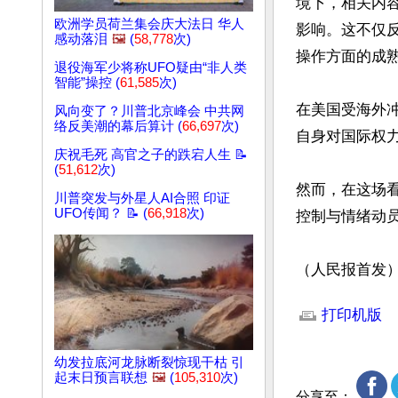
境下，相关内
欧洲学员荷兰集会庆大法日 华人
影响。这不仅
感动落泪
🖼️
(
58,778
次)
操作方面的成熟
退役海军少将称UFO疑由“非人类
智能”操控 (
61,585
次)
在美国受海外
风向变了？川普北京峰会 中共网
络反美潮的幕后算计 (
66,697
次)
自身对国际权
庆祝毛死 高官之子的跌宕人生 📝
(
51,612
次)
然而，在这场
川普突发与外星人AI合照 印证
UFO传闻？ 📝 (
66,918
次)
控制与情绪动
（人民报首发
文章网址: http://w
打印机版
幼发拉底河龙脉断裂惊现干枯 引
起末日预言联想
🖼️
(
105,310
次)
分享至：