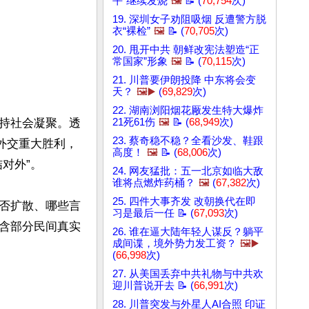
平”继续发烧
🖼️
📝 (
70,754
次)
19. 深圳女子劝阻吸烟 反遭警方脱
衣“裸检”
🖼️
📝 (
70,705
次)
20. 甩开中共 朝鲜改宪法塑造“正
常国家”形象
🖼️
📝 (
70,115
次)
21. 川普要伊朗投降 中东将会变
天？
🖼️▶️
(
69,829
次)
22. 湖南浏阳烟花厰发生特大爆炸
持社会凝聚。透
21死61伤
🖼️
📝 (
68,949
次)
23. 蔡奇稳不稳？全看沙发、鞋跟
外交重大胜利，
高度！
🖼️
📝 (
68,006
次)
外”。

24. 网友猛批：五一北京如临大敌
谁将点燃炸药桶？
🖼️
(
67,382
次)
25. 四件大事齐发 改朝换代在即
否扩散、哪些言
习是最后一任 📝 (
67,093
次)
含部分民间真实
26. 谁在逼大陆年轻人谋反？躺平
成间谍，境外势力发工资？
🖼️▶️
(
66,998
次)
27. 从美国丢弃中共礼物与中共欢
迎川普说开去 📝 (
66,991
次)
28. 川普突发与外星人AI合照 印证