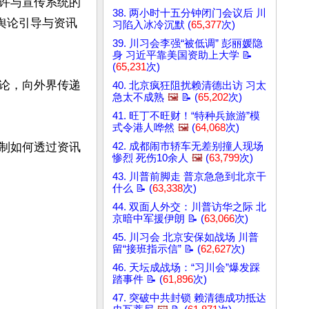
许与宣传系统的
38. 两小时十五分钟闭门会议后 川
舆论引导与资讯
习陷入冰冷沉默 (
65,377
次)
39. 川习会李强“被低调” 彭丽媛隐
身 习近平靠美国资助上大学 📝
(
65,231
次)
论，向外界传递
40. 北京疯狂阻扰赖清德出访 习太
急太不成熟
🖼️
📝 (
65,202
次)
41. 旺丁不旺财！“特种兵旅游”模
式令港人哗然
🖼️
(
64,068
次)
制如何透过资讯
42. 成都闹市轿车无差别撞人现场
惨烈 死伤10余人
🖼️
(
63,799
次)
43. 川普前脚走 普京急急到北京干
什么 📝 (
63,338
次)
44. 双面人外交：川普访华之际 北
京暗中军援伊朗 📝 (
63,066
次)
45. 川习会 北京安保如战场 川普
留“接班指示信” 📝 (
62,627
次)
46. 天坛成战场：“习川会”爆发踩
踏事件 📝 (
61,896
次)
47. 突破中共封锁 赖清德成功抵达