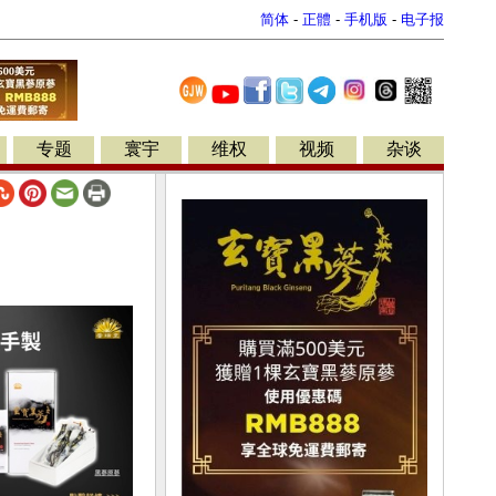
简体
-
正體
-
手机版
-
电子报
专题
寰宇
维权
视频
杂谈