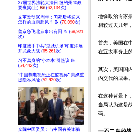
27届世界法轮大法日 纽约州40政
要褒奖(上)
🖼️
(
62,134
次)
地缘政治专家
文革发动60周年：习死后将迎来
怎样的血雨腥风？ 📝 (
70,090
次)
相较过去几年，
普京急飞北京事出有因 📝 (
68,921
次)
首先，美国在
印度接手中共“鬼城机场”印度洋展
开龙象大战 (
65,261
次)
在亚太事务上的
习不离身的“小本本”引热议 📝
(
54,442
次)
其次，美国国
“中国制电视恐正在监视你” 美媒重
内交代的成果。
提隐私风险 (
52,930
次)
在这种背景下
当局认为这是
码。

众院中国委员：与中国有关诈骗
一石二鸟的战