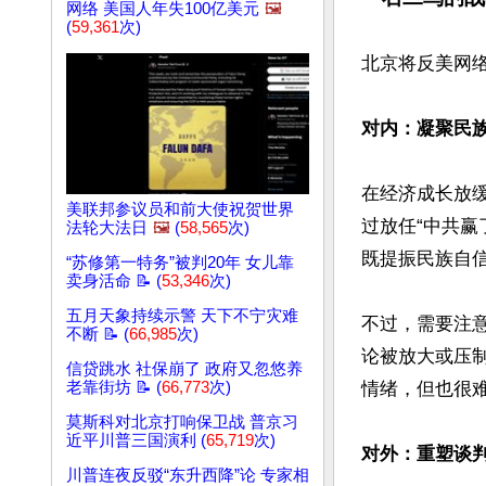
网络 美国人年失100亿美元
🖼️
(
59,361
次)
北京将反美网络
对内：凝聚民
在经济成长放
美联邦参议员和前大使祝贺世界
过放任“中共
法轮大法日
🖼️
(
58,565
次)
既提振民族自信
“苏修第一特务”被判20年 女儿靠
卖身活命 📝 (
53,346
次)
五月天象持续示警 天下不宁灾难
不过，需要注
不断 📝 (
66,985
次)
论被放大或压
信贷跳水 社保崩了 政府又忽悠养
老靠街坊 📝 (
66,773
次)
情绪，但也很难
莫斯科对北京打响保卫战 普京习
近平川普三国演利 (
65,719
次)
对外：重塑谈
川普连夜反驳“东升西降”论 专家相