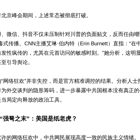
北京峰会期间，上述常态被彻底打破。

博、微信、抖音不仅未压制针对川普的负面贴文，反而任由嘲
式传播。CNN主播艾琳·伯内特（Erin Burnett）直指：“
自发性疯传的，尤其在元首访问的敏感时刻。”她分析，这明
至引导舆论。 

的“网络狂欢”并非失控，而是官方精准调控的结果。分析人士
作为外交谈判的隐形筹码，进一步暴露中共国根本没有真正的
当局定向释放的政治工具。 

“强弩之末”：美国是纸老虎？
默许的网络狂欢中，中共网民展现高度一致的民族主义情绪。
