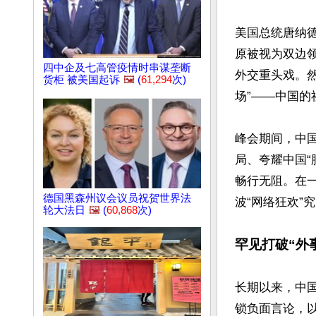
美国总统唐纳德·
原被视为双边
四中企及七高管疫情时串谋垄断
外交重头戏。
货柜 被美国起诉
🖼️
(
61,294
次)
场”——中国的
峰会期间，中
局、夸耀中国“
畅行无阻。在
德国黑森州议会议员祝贺世界法
波“网络狂欢”
轮大法日
🖼️
(
60,868
次)
罕见打破“外
长期以来，中
锁负面言论，以