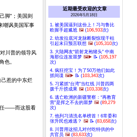
近期最受欢迎的文章
2026年5月18日
己脚”；美国则
来嘲讽美国军事
1. 被美国逼到这份上！习与鲁比
欧握手超尴尬
🖼️
(
106,933
次)
2. 幼发拉底河龙脉断裂惊现干枯
引起末日预言联想
🖼️
(
105,310
次)
3. 大陆网友“箭射龙袍猪头” 中南
民对川普的领导风
海那位连发噩梦
🖼️▶️
📝 (
105,197
色。

次)
4. 疯狂挖宝！为了50万他们如此
抓间谍
🖼️▶️
📝 (
103,343
次)
自己惹的中东烂
5. 习紧抓“台湾”当红线 川普四两
拨千斤捞成果
🖼️
(
103,338
次)
6. 逃亡欧洲的新疆警察：“再教育
营”是挥之不去的噩梦
🖼️
(
89,279
任——而这股看
次)
7. 他列习清洗名单榜首！6常委和
张升民也难逃？
🖼️
📝 (
83,658
次)
8. 川普用这招儿对付吃特供的中
共官员
🖼️
(
83,633
次)