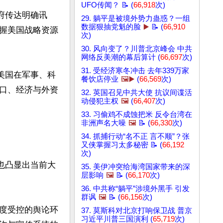
UFO传闻？ 📝 (
66,918
次)
府传达明确讯
29. 躺平是被境外势力蛊惑？一组
数据狠抽党魁的脸
▶️
📝 (
66,910
握美国战略资源
次)
30. 风向变了？川普北京峰会 中共
网络反美潮的幕后算计 (
66,697
次)
31. 受经济寒冬冲击 去年339万家
美国在军事、科
餐饮店停业
🖼️▶️
(
66,569
次)
口、经济与外资
32. 英国召见中共大使 抗议间谍活
动侵犯主权
🖼️
(
66,407
次)
33. 习偷鸡不成蚀把米 反令台湾在
非洲声名大噪
🖼️
📝 (
66,330
次)
34. 抓捕行动“名不正 言不顺”？张
又侠掌握习太多秘密 📝 (
66,192
次)
也凸显出当前大
35. 美伊冲突给海湾国家带来的深
层影响
🖼️
📝 (
66,170
次)
36. 中共称“躺平”涉境外黑手 引发
群讽
🖼️
📝 (
66,156
次)
度受控的舆论环
37. 莫斯科对北京打响保卫战 普京
习近平川普三国演利 (
65,719
次)