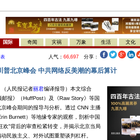
国际
奇闻
灾祸
万象
生活
文化
人气：
66,697
分享：
发表
川普北京峰会 中共网络反美潮的幕后算计
】（人民报记者
丽君
编译报导）本文综合
报》（HuffPost）及《Raw Story》等国
京峰会期间的报导与分析。透过 CNN 主播
rin Burnett）等地缘专家的观察，剖析中国
狂欢”背后的审查松紧转变，并揭示北京当局
动民族主义、对外试图重塑谈判杠杆。
