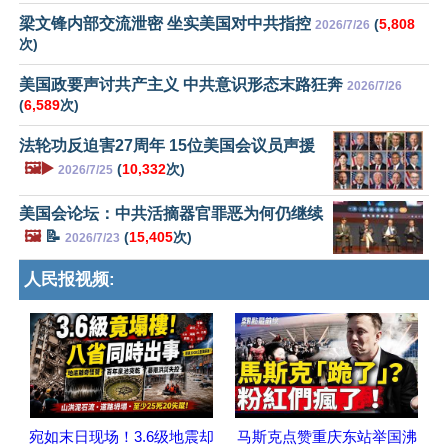
梁文锋内部交流泄密 坐实美国对中共指控
(
5,808
2026/7/26
次)
美国政要声讨共产主义 中共意识形态末路狂奔
2026/7/26
(
6,589
次)
法轮功反迫害27周年 15位美国会议员声援
🖼️▶️
(
10,332
次)
2026/7/25
美国会论坛：中共活摘器官罪恶为何仍继续
🖼️
📝
(
15,405
次)
2026/7/23
人民报视频:
宛如末日现场！3.6级地震却
马斯克点赞重庆东站举国沸