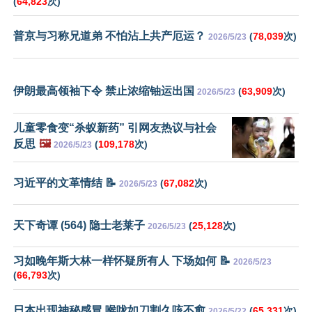
(
64,823
次)
普京与习称兄道弟 不怕沾上共产厄运？
(
78,039
次)
2026/5/23
伊朗最高领袖下令 禁止浓缩铀运出国
(
63,909
次)
2026/5/23
儿童零食变“杀蚁新药” 引网友热议与社会
反思
🖼️
(
109,178
次)
2026/5/23
习近平的文革情结 📝
(
67,082
次)
2026/5/23
天下奇谭 (564) 隐士老莱子
(
25,128
次)
2026/5/23
习如晚年斯大林一样怀疑所有人 下场如何 📝
2026/5/23
(
66,793
次)
日本出现神秘感冒 喉咙如刀割久咳不愈
(
65,331
次)
2026/5/22