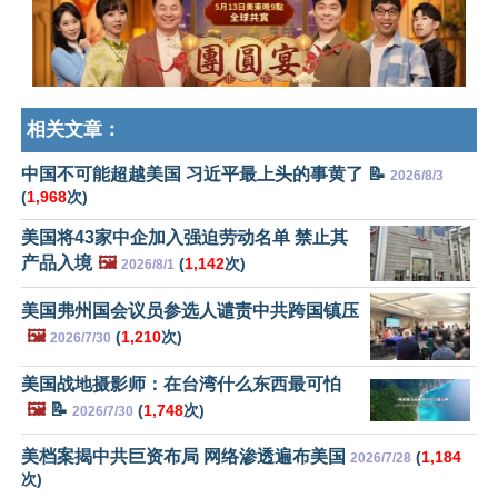
相关文章：
中国不可能超越美国 习近平最上头的事黄了 📝
2026/8/3
(
1,968
次)
美国将43家中企加入强迫劳动名单 禁止其
产品入境
🖼️
(
1,142
次)
2026/8/1
美国弗州国会议员参选人谴责中共跨国镇压
🖼️
(
1,210
次)
2026/7/30
美国战地摄影师：在台湾什么东西最可怕
🖼️
📝
(
1,748
次)
2026/7/30
美档案揭中共巨资布局 网络渗透遍布美国
(
1,184
2026/7/28
次)