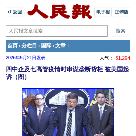
↺ 返回 
电子报
正體版
首页
分栏目
国际
文章
›
›
›
：
2026年5月21日
发表
人气：
61,294
四中企及七高管疫情时串谋垄断货柜 被美国起
诉（图）