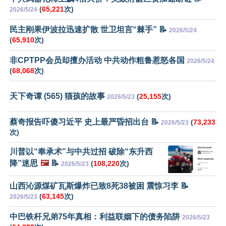
(
65,221
次)
2026/5/24
民主刚果伊波拉迅速扩散 世卫坦言“棘手” 📝
2026/5/24
(
65,910
次)
非CPTPP会员却擅办活动 中共动作粗鲁惹怒各国
2026/5/24
(
68,068
次)
天下奇谭 (565) 猫孩的故事
(
25,155
次)
2026/5/23
蔡奇报告吓傻习近平 史上最严昏招出台 📝
(
73,233
2026/5/23
次)
川普以“奉承术”与中共过招 破除“东升西
降”迷思
🖼️
📝
(
108,220
次)
2026/5/23
山西沁源煤矿瓦斯爆炸已致8死38被困 震惊习李 📝
(
63,145
次)
2026/5/23
中巴铁杆兄弟75年真相：利益联姻下的债务陷阱
2026/5/23