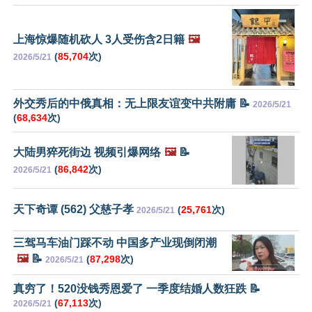
上海惊爆随机砍人 3人受伤含2日籍
🖼️
(
85,704
次)
2026/5/21
外交秀后的中俄真相：无上限友谊变中共附庸 📝
2026/5/21
(
68,634
次)
大陆男猝死街边 视频引爆网络
🖼️
📝
(
86,842
次)
2026/5/21
天下奇谭 (562) 父慈子孝
(
25,761
次)
2026/5/21
三驾马车油门踩不动 中国多产业现倒闭潮
🖼️
📝
(
87,298
次)
2026/5/21
真穷了！520没钱秀恩爱了 一季度结婚人数狂跌 📝
(
67,113
次)
2026/5/21