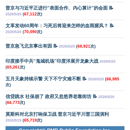
普京与习近平正进行“表面合作、内心算计”的会面 📝
(
67,112
次)
2026/5/20
文革发动60周年：习死后将迎来怎样的血雨腥风？ 📝
(
70,090
次)
2026/5/20
普京急飞北京事出有因 📝
(
68,921
次)
2026/5/20
印度接手中共“鬼城机场”印度洋展开龙象大战
2026/5/20
(
65,261
次)
五月天象持续示警 天下不宁灾难不断 📝
(
66,985
2026/5/20
次)
信贷跳水 社保崩了 政府又忽悠养老靠街坊 📝
2026/5/20
(
66,773
次)
莫斯科对北京打响保卫战 普京习近平川普三国演利
(
65,719
次)
2026/5/19