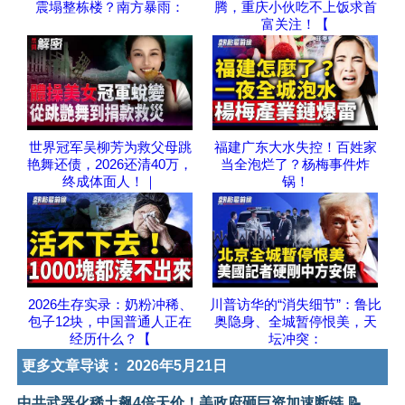
震塌整栋楼？南方暴雨：
腾，重庆小伙吃不上饭求首
富关注！【
世界冠军吴柳芳为救父母跳
福建广东大水失控！百姓家
艳舞还债，2026还清40万，
当全泡烂了？杨梅事件炸
终成体面人！｜
锅！
2026生存实录：奶粉冲稀、
川普访华的“消失细节”：鲁比
包子12块，中国普通人正在
奥隐身、全城暂停恨美，天
经历什么？【
坛冲突：
更多文章导读：
2026年5月21日
中共武器化稀土飙4倍天价！美政府砸巨资加速断链 📝