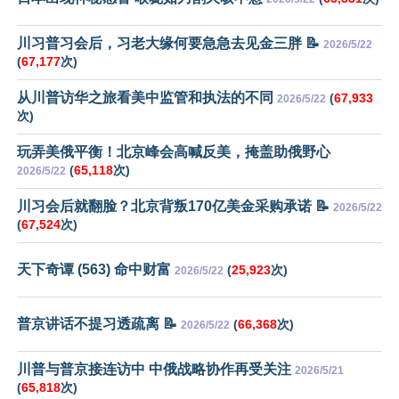
川习普习会后，习老大缘何要急急去见金三胖 📝
2026/5/22
(
67,177
次)
从川普访华之旅看美中监管和执法的不同
(
67,933
2026/5/22
次)
玩弄美俄平衡！北京峰会高喊反美，掩盖助俄野心
(
65,118
次)
2026/5/22
川习会后就翻脸？北京背叛170亿美金采购承诺 📝
2026/5/22
(
67,524
次)
天下奇谭 (563) 命中财富
(
25,923
次)
2026/5/22
普京讲话不提习透疏离 📝
(
66,368
次)
2026/5/22
川普与普京接连访中 中俄战略协作再受关注
2026/5/21
(
65,818
次)