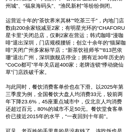
州城”、“福泉海码头”、“渔民新村”等纷纷倒闭。

运营近十年的“茶饮界米其林”“吃茶三千”，内地门店
数由200余家锐减至2家；有明星光环的“CHAFORU
星卡里”关闭总店，仅剩2家在营运；韩式咖啡“漫咖
啡”退出深圳，门店规模腰斩；创立十余年的“猫屎咖
啡”关闭广州多家标竿店；“新茶饮祖师爷”“813芭依
珊”退出广州，深圳旗舰店停业；拥有近30年历史的
“CoCo都可”半年关店超400家；老牌连锁“悸动烧仙
草”门店跌破千家。

与此同时，餐饮消费客单价也在下滑。以2025年第
三季度为例，全国餐饮大盘人均消费33元，较前两
年下降23.6%，45座重点城市中，仅北京人均消费
还超过百元，80%的城市不足50元。餐饮堂食客单
价已接近2015年的水平，“一夜回到十年前”。

可见，老百姓的手里真的是没有钱了，连吃饭也是