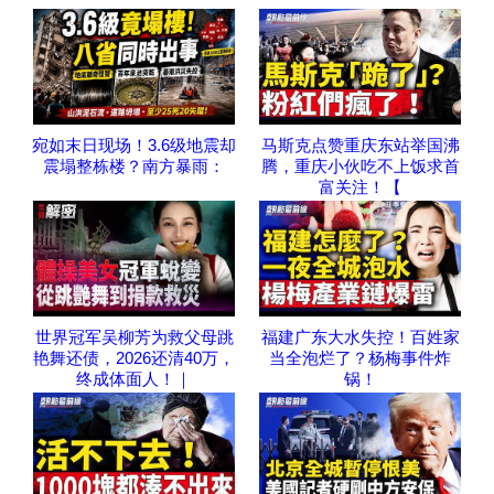
宛如末日现场！3.6级地震却
马斯克点赞重庆东站举国沸
震塌整栋楼？南方暴雨：
腾，重庆小伙吃不上饭求首
富关注！【
世界冠军吴柳芳为救父母跳
福建广东大水失控！百姓家
艳舞还债，2026还清40万，
当全泡烂了？杨梅事件炸
终成体面人！｜
锅！