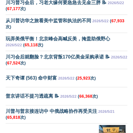
川习普习会后，习老大缘何要急急去见金三胖 📝
2026/5/22
(
67,177
次)
从川普访华之旅看美中监管和执法的不同
(
67,933
2026/5/22
次)
玩弄美俄平衡！北京峰会高喊反美，掩盖助俄野心
(
65,118
次)
2026/5/22
川习会后就翻脸？北京背叛170亿美金采购承诺 📝
2026/5/22
(
67,524
次)
天下奇谭 (563) 命中财富
(
25,923
次)
2026/5/22
普京讲话不提习透疏离 📝
(
66,368
次)
2026/5/22
川普与普京接连访中 中俄战略协作再受关注
2026/5/21
(
65,818
次)