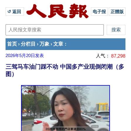
↺ 返回 
电子报
正體版
首页
分栏目
万象
文章
›
›
›
：
2026年5月20日
发表
人气：
87,298
三驾马车油门踩不动 中国多产业现倒闭潮（多
图）