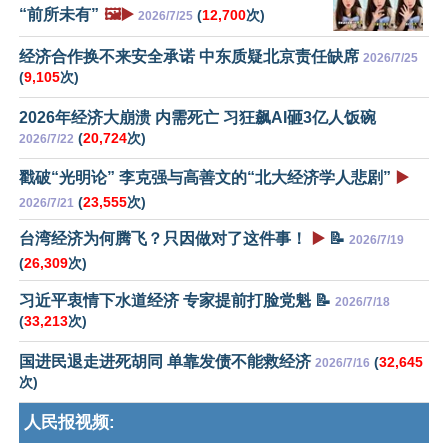
“前所未有”
🖼️▶️
(
12,700
次)
2026/7/25
经济合作换不来安全承诺 中东质疑北京责任缺席
2026/7/25
(
9,105
次)
2026年经济大崩溃 内需死亡 习狂飙AI砸3亿人饭碗
(
20,724
次)
2026/7/22
戳破“光明论” 李克强与高善文的“北大经济学人悲剧”
▶️
(
23,555
次)
2026/7/21
台湾经济为何腾飞？只因做对了这件事！
▶️
📝
2026/7/19
(
26,309
次)
习近平衷情下水道经济 专家提前打脸党魁 📝
2026/7/18
(
33,213
次)
国进民退走进死胡同 单靠发债不能救经济
(
32,645
2026/7/16
次)
人民报视频: