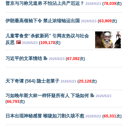
普京与习称兄道弟 不怕沾上共产厄运？
(
78,039
次)
2026/5/23
伊朗最高领袖下令 禁止浓缩铀运出国
(
63,909
次)
2026/5/23
儿童零食变“杀蚁新药” 引网友热议与社会
反思
🖼️
(
109,178
次)
2026/5/23
习近平的文革情结 📝
(
67,082
次)
2026/5/23
天下奇谭 (564) 隐士老莱子
(
25,128
次)
2026/5/23
习如晚年斯大林一样怀疑所有人 下场如何 📝
2026/5/23
(
66,793
次)
日本出现神秘感冒 喉咙如刀割久咳不愈
(
65,331
次)
2026/5/22