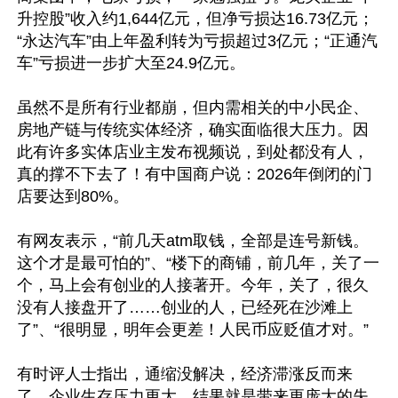
升控股”收入约1,644亿元，但净亏损达16.73亿元；
“永达汽车”由上年盈利转为亏损超过3亿元；“正通汽
车”亏损进一步扩大至24.9亿元。

虽然不是所有行业都崩，但内需相关的中小民企、
房地产链与传统实体经济，确实面临很大压力。因
此有许多实体店业主发布视频说，到处都没有人，
真的撑不下去了！有中国商户说：2026年倒闭的门
店要达到80%。

有网友表示，“前几天atm取钱，全部是连号新钱。
这个才是最可怕的”、“楼下的商铺，前几年，关了一
个，马上会有创业的人接著开。今年，关了，很久
没有人接盘开了……创业的人，已经死在沙滩上
了”、“很明显，明年会更差！人民币应贬值才对。”

有时评人士指出，通缩没解决，经济滞涨反而来
了，企业生存压力更大，结果就是带来更庞大的失