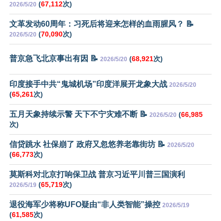
(
67,112
次)
2026/5/20
文革发动60周年：习死后将迎来怎样的血雨腥风？ 📝
(
70,090
次)
2026/5/20
普京急飞北京事出有因 📝
(
68,921
次)
2026/5/20
印度接手中共“鬼城机场”印度洋展开龙象大战
2026/5/20
(
65,261
次)
五月天象持续示警 天下不宁灾难不断 📝
(
66,985
2026/5/20
次)
信贷跳水 社保崩了 政府又忽悠养老靠街坊 📝
2026/5/20
(
66,773
次)
莫斯科对北京打响保卫战 普京习近平川普三国演利
(
65,719
次)
2026/5/19
退役海军少将称UFO疑由“非人类智能”操控
2026/5/19
(
61,585
次)