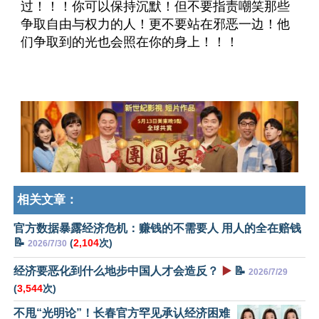
过！！！你可以保持沉默！但不要指责嘲笑那些
争取自由与权力的人！更不要站在邪恶一边！他
们争取到的光也会照在你的身上！！！
相关文章：
官方数据暴露经济危机：赚钱的不需要人 用人的全在赔钱
📝
(
2,104
次)
2026/7/30
经济要恶化到什么地步中国人才会造反？
▶️
📝
2026/7/29
(
3,544
次)
不甩“光明论”！长春官方罕见承认经济困难