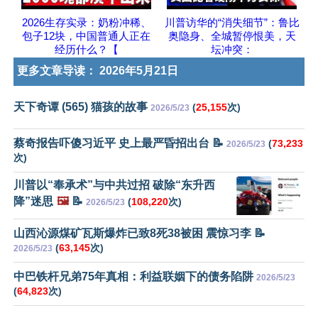
2026生存实录：奶粉冲稀、
川普访华的“消失细节”：鲁比
包子12块，中国普通人正在
奥隐身、全城暂停恨美，天
经历什么？【
坛冲突：
更多文章导读：
2026年5月21日
天下奇谭 (565) 猫孩的故事
(
25,155
次)
2026/5/23
蔡奇报告吓傻习近平 史上最严昏招出台 📝
(
73,233
2026/5/23
次)
川普以“奉承术”与中共过招 破除“东升西
降”迷思
🖼️
📝
(
108,220
次)
2026/5/23
山西沁源煤矿瓦斯爆炸已致8死38被困 震惊习李 📝
(
63,145
次)
2026/5/23
中巴铁杆兄弟75年真相：利益联姻下的债务陷阱
2026/5/23
(
64,823
次)