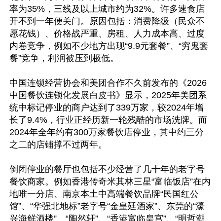
率为35%，三线及以上城市约为32%。许多速食店
开不到一年便关门。原因包括：消费降级（民众不
愿花钱）、价格战严重、房租、人力成本高、过度
内卷竞争，例如不少地方出现“9.9元套餐”、“穷鬼套
餐”竞争，利润被压到极低。

中国连锁经营协会和美团合作不久前发布的《2026
中国餐饮连锁化发展白皮书》显示，2025年美团系
统中标记停业的商户达到了339万家，较2024年增
长了9.4%，行业正经历新一轮残酷的市场洗牌。而
2024年全年约有300万家餐饮店停业，其中约三分
之二的店铺撑不过两年。

倒闭停业的餐厅也包括不少经营了几十年的老字号
餐饮商家。例如香港传奇米其林三星“富临饭店”在内
地唯一分店、南京本土中高端餐饮品牌“民国红公
馆”、“华强北地标”老字号“金皇廷酒家”、东莞的“濠
兴海鲜酒楼”、“陶然轩”、“香港富临皇宫”、“明哲潮