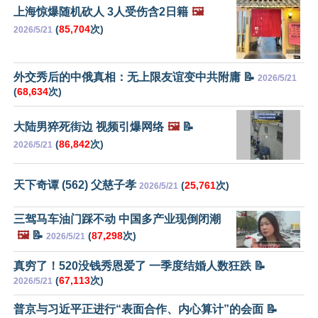
上海惊爆随机砍人 3人受伤含2日籍
🖼️
(
85,704
次)
2026/5/21
外交秀后的中俄真相：无上限友谊变中共附庸 📝
2026/5/21
(
68,634
次)
大陆男猝死街边 视频引爆网络
🖼️
📝
(
86,842
次)
2026/5/21
天下奇谭 (562) 父慈子孝
(
25,761
次)
2026/5/21
三驾马车油门踩不动 中国多产业现倒闭潮
🖼️
📝
(
87,298
次)
2026/5/21
真穷了！520没钱秀恩爱了 一季度结婚人数狂跌 📝
(
67,113
次)
2026/5/21
普京与习近平正进行“表面合作、内心算计”的会面 📝