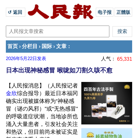
↺ 返回 
电子报
正體版
首页
分栏目
国际
文章
›
›
›
：
2026年5月22日
发表
人气：
65,331
日本出现神秘感冒 喉咙如刀割久咳不愈
【人民报消息】（人民报记者
金欣
综合报导）最近日本福冈
确实出现被媒体称为“神秘感
冒（谜の风邪）”或“无热感冒”
的呼吸道症状潮，当地诊所也
涌入大量患者，引发社会关注
和热议，但目前尚未被证实是