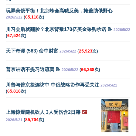
玩弄美俄平衡！北京峰会高喊反美，掩盖助俄野心
(
65,118
次)
2026/5/22
川习会后就翻脸？北京背叛170亿美金采购承诺 📝
2026/5/22
(
67,524
次)
天下奇谭 (563) 命中财富
(
25,923
次)
2026/5/22
普京讲话不提习透疏离 📝
(
66,368
次)
2026/5/22
川普与普京接连访中 中俄战略协作再受关注
2026/5/21
(
65,818
次)
上海惊爆随机砍人 3人受伤含2日籍
🖼️
(
85,704
次)
2026/5/21