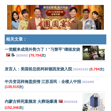
相关文章：
一觉醒来成境外势力了！“习禁平”继续发烧
🖼️
📝
(
70,754
次)
2026/5/2
发言人：美国前总统柯林顿因发烧入院
(
5,794
次)
2024/12/24
中共变花样掩盖疫情 江苏居民：全楼人中招
2024/4/9
(
139,515
次)
内蒙古猝死案频发 火葬场爆满
🖼️
2024/3/18
(
152,346
次)