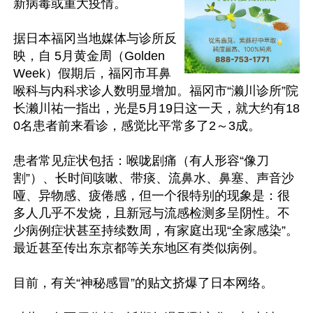
新病毒或重大疫情。

据日本福冈当地媒体与诊所反
映，自 5月黄金周（Golden 
Week）假期后，福冈市耳鼻
喉科与内科求诊人数明显增加。福冈市“濑川诊所”院
长濑川祐一指出，光是5月19日这一天，就大约有18
0名患者前来看诊，感觉比平常多了2～3成。

患者常见症状包括：喉咙剧痛（有人形容“像刀
割”）、长时间咳嗽、带痰、流鼻水、鼻塞、声音沙
哑、异物感、疲倦感，但一个很特别的现象是：很
多人几乎不发烧，且新冠与流感检测多呈阴性。不
少病例症状甚至持续数周，有家庭出现“全家感染”。
最近甚至传出东京都等关东地区有类似病例。

目前，有关“神秘感冒”的贴文挤爆了日本网络。
