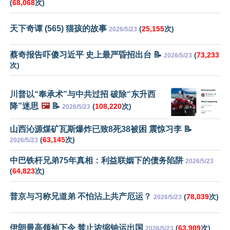
(
68,068
次)
天下奇谭 (565) 猫孩的故事
(
25,155
次)
2026/5/23
蔡奇报告吓傻习近平 史上最严昏招出台 📝
(
73,233
2026/5/23
次)
川普以“奉承术”与中共过招 破除“东升西
降”迷思
🖼️
📝
(
108,220
次)
2026/5/23
山西沁源煤矿瓦斯爆炸已致8死38被困 震惊习李 📝
(
63,145
次)
2026/5/23
中巴铁杆兄弟75年真相：利益联姻下的债务陷阱
2026/5/23
(
64,823
次)
普京与习称兄道弟 不怕沾上共产厄运？
(
78,039
次)
2026/5/23
伊朗最高领袖下令 禁止浓缩铀运出国
(
63,909
次)
2026/5/23