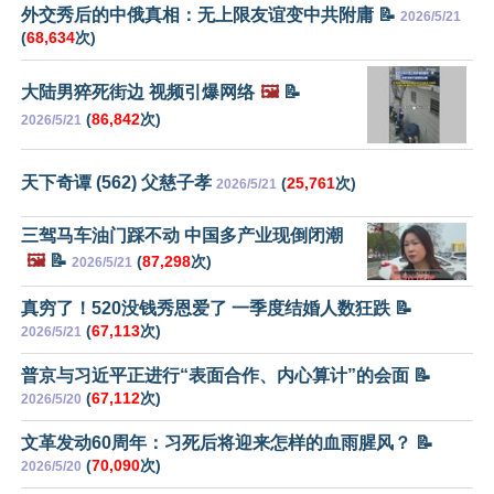
外交秀后的中俄真相：无上限友谊变中共附庸 📝
2026/5/21
(
68,634
次)
大陆男猝死街边 视频引爆网络
🖼️
📝
(
86,842
次)
2026/5/21
天下奇谭 (562) 父慈子孝
(
25,761
次)
2026/5/21
三驾马车油门踩不动 中国多产业现倒闭潮
🖼️
📝
(
87,298
次)
2026/5/21
真穷了！520没钱秀恩爱了 一季度结婚人数狂跌 📝
(
67,113
次)
2026/5/21
普京与习近平正进行“表面合作、内心算计”的会面 📝
(
67,112
次)
2026/5/20
文革发动60周年：习死后将迎来怎样的血雨腥风？ 📝
(
70,090
次)
2026/5/20