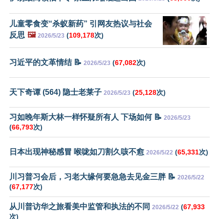
儿童零食变“杀蚁新药” 引网友热议与社会
反思
🖼️
(
109,178
次)
2026/5/23
习近平的文革情结 📝
(
67,082
次)
2026/5/23
天下奇谭 (564) 隐士老莱子
(
25,128
次)
2026/5/23
习如晚年斯大林一样怀疑所有人 下场如何 📝
2026/5/23
(
66,793
次)
日本出现神秘感冒 喉咙如刀割久咳不愈
(
65,331
次)
2026/5/22
川习普习会后，习老大缘何要急急去见金三胖 📝
2026/5/22
(
67,177
次)
从川普访华之旅看美中监管和执法的不同
(
67,933
2026/5/22
次)