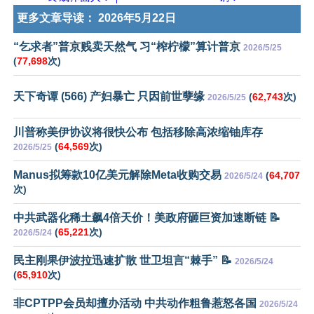
更多文章导读：
2026年5月22日
“乞求者”普京贱卖天然气 习“榨柠檬”算计普京
2026/5/25
(
77,698
次)
天下奇谭 (566) 产妇暴亡 只因前世孽缘
(
62,743
次)
2026/5/25
川普称美伊协议将很快公布 包括移除高浓缩铀库存
(
64,569
次)
2026/5/25
Manus拟筹款10亿美元解除Meta收购交易
(
64,707
2026/5/24
次)
中共武器化稀土飙4倍天价！美政府砸巨资加速断链 📝
(
65,221
次)
2026/5/24
民主刚果伊波拉迅速扩散 世卫坦言“棘手” 📝
2026/5/24
(
65,910
次)
非CPTPP会员却擅办活动 中共动作粗鲁惹怒各国
2026/5/24