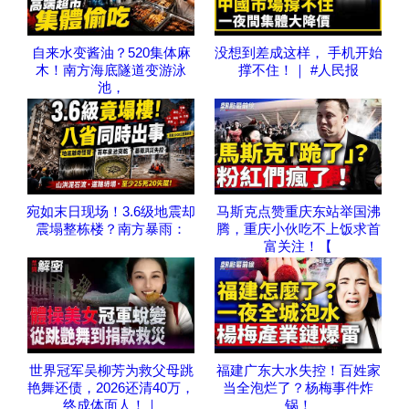
自来水变酱油？520集体麻
没想到差成这样， 手机开始
木！南方海底隧道变游泳
撑不住！｜ #人民报
池，
宛如末日现场！3.6级地震却
马斯克点赞重庆东站举国沸
震塌整栋楼？南方暴雨：
腾，重庆小伙吃不上饭求首
富关注！【
世界冠军吴柳芳为救父母跳
福建广东大水失控！百姓家
艳舞还债，2026还清40万，
当全泡烂了？杨梅事件炸
终成体面人！｜
锅！