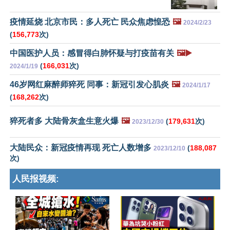
疫情延烧 北京市民：多人死亡 民众焦虑惶恐
🖼️
2024/2/23
(
156,773
次)
中国医护人员：感冒得白肺怀疑与打疫苗有关
🖼️▶️
(
166,031
次)
2024/1/19
46岁网红麻醉师猝死 同事：新冠引发心肌炎
🖼️
2024/1/17
(
168,262
次)
猝死者多 大陆骨灰盒生意火爆
🖼️
(
179,631
次)
2023/12/30
大陆民众：新冠疫情再现 死亡人数增多
(
188,087
2023/12/10
次)
人民报视频: