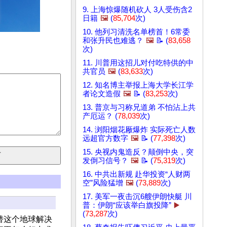
9. 上海惊爆随机砍人 3人受伤含2
日籍
🖼️
(
85,704
次)
10. 他列习清洗名单榜首！6常委
和张升民也难逃？
🖼️
📝 (
83,658
次)
11. 川普用这招儿对付吃特供的中
共官员
🖼️
(
83,633
次)
12. 知名博主举报上海大学长江学
者论文造假
🖼️
📝 (
83,253
次)
13. 普京与习称兄道弟 不怕沾上共
产厄运？ (
78,039
次)
14. 浏阳烟花厰爆炸 实际死亡人数
远超官方数字
🖼️
📝 (
77,398
次)
15. 央视内鬼造反？颠倒中央，突
发倒习信号？
🖼️
📝 (
75,319
次)
16. 中共出新规 赴华投资“人财两
空”风险猛增
🖼️
(
73,889
次)
17. 美军一夜击沉6艘伊朗快艇 川
普：伊朗“应该举白旗投降”
▶️
(
73,287
次)
替这个地球解决