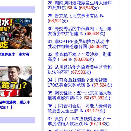
28. 湖南浏阳烟花厰发生特大爆炸
21死61伤
🖼️
📝 (
68,949
次)
29. 普京急飞北京事出有因 📝
(
68,921
次)
30. 外交秀后的中俄真相：无上限
友谊变中共附庸 📝 (
68,634
次)
31. 非CPTPP会员却擅办活动 中
共动作粗鲁惹怒各国 (
68,068
次)
32. 蔡奇稳不稳？全看沙发、鞋跟
0集体麻木！南方海
高度！
🖼️
📝 (
68,006
次)
33. 从川普访华之旅看美中监管和
执法的不同 (
67,933
次)
34. 川习会后就翻脸？北京背叛
170亿美金采购承诺 📝 (
67,524
次)
35. 网友猛批：五一北京如临大敌
谁将点燃炸药桶？
🖼️
(
67,382
次)
站举国沸腾，重庆小
36. 川习普习会后，习老大缘何要
关注！【
急急去见金三胖 📝 (
67,177
次)
37. 真穷了！520没钱秀恩爱了 一
季度结婚人数狂跌 📝 (
67,113
次)