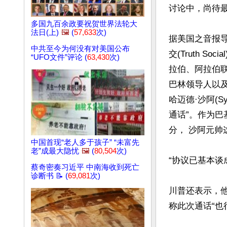
讨论中，尚待最
多国九百余政要祝贺世界法轮大
法日(上)
🖼️
(
57,633
次)
据美国之音报
中共至今为何没有对美国公布
交(Truth 
“UFO文件”评论 (
63,430
次)
拉伯、阿拉伯
巴林领导人以及
哈迈德·沙阿(Sye
通话”。作为
分， 沙阿元帅
中国首现“老人多于孩子” “未富先
老”成最大隐忧
🖼️
(
80,504
次)
“协议已基本谈
蔡奇密奏习近平 中南海收到死亡
诊断书 📝 (
69,081
次)
川普还表示，他与
称此次通话“也很