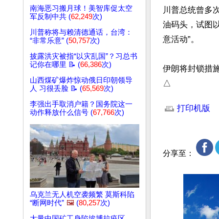
南海恶习搬月球！美智库促太空
川普总统曾多次
军反制中共 (
62,249
次)
油码头，试图
川普称将与赖清德通话，台湾：
意活动”。

“非常乐意” (
50,757
次)
披露洪灾被指“以灾乱国”？习总书
记你在哪里 📝 (
66,386
次)
伊朗将封锁措施
山西煤矿爆炸惊动俄日印朝领导
△
人 习很丢脸 📝 (
65,569
次)
文章网址: http://w
李强出手取消户籍？国务院这一
打印机版
动作释放什么信号 (
67,766
次)
分享至：
乌克兰无人机空袭频繁 莫斯科陷
“断网时代”
🖼️
(
80,257
次)
大量中国矿工身陷埃博拉疫区，