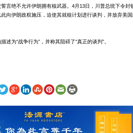
誓言绝不允许伊朗拥有核武器。4月13日，川普总统下令封
以此向伊朗政权施压，迫使其就核计划进行谈判，并放弃美国
描述为“战争行为”，并称其阻碍了“真正的谈判”。

ww.renminbao.com/rmb/articles/2026/5/24/95303.html