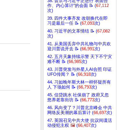
38. 普京与习近平正进行“表面合
作、内心算计”的会面 📝 (
67,112
次)
39. 四件大事齐发 改朝换代在即
习是最后一任 📝 (
67,093
次)
40. 习近平的文革情结 📝 (
67,082
次)
41. 从美国丢弃中共礼物与中共欢
迎川普说开去 📝 (
66,991
次)
42. 五月天象持续示警 天下不宁灾
难不断 📝 (
66,985
次)
43. 川普突发与外星人AI合照 印证
UFO传闻？ 📝 (
66,918
次)
44. 习如晚年斯大林一样怀疑所有
人 下场如何 📝 (
66,793
次)
45. 信贷跳水 社保崩了 政府又忽
悠养老靠街坊 📝 (
66,773
次)
46. 风向变了？川普北京峰会 中共
网络反美潮的幕后算计 (
66,697
次)
47. 英国召见中共大使 抗议间谍活
动侵犯主权
🖼️
(
66,407
次)