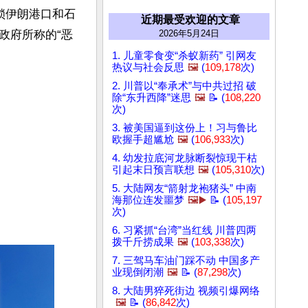
锁伊朗港口和石
近期最受欢迎的文章
政府所称的“恶
2026年5月24日
1. 儿童零食变“杀蚁新药” 引网友
热议与社会反思
🖼️
(
109,178
次)
2. 川普以“奉承术”与中共过招 破
除“东升西降”迷思
🖼️
📝 (
108,220
次)
3. 被美国逼到这份上！习与鲁比
欧握手超尴尬
🖼️
(
106,933
次)
4. 幼发拉底河龙脉断裂惊现干枯
引起末日预言联想
🖼️
(
105,310
次)
5. 大陆网友“箭射龙袍猪头” 中南
海那位连发噩梦
🖼️▶️
📝 (
105,197
次)
6. 习紧抓“台湾”当红线 川普四两
拨千斤捞成果
🖼️
(
103,338
次)
7. 三驾马车油门踩不动 中国多产
业现倒闭潮
🖼️
📝 (
87,298
次)
8. 大陆男猝死街边 视频引爆网络
🖼️
📝 (
86,842
次)