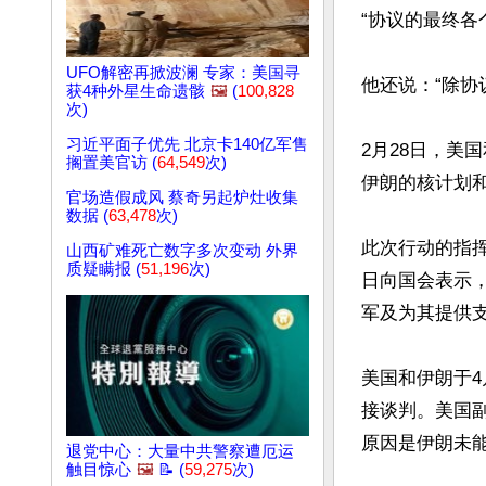
“协议的最终各
UFO解密再掀波澜 专家：美国寻
他还说：“除协
获4种外星生命遗骸
🖼️
(
100,828
次)
习近平面子优先 北京卡140亿军售
2月28日，美
搁置美官访 (
64,549
次)
伊朗的核计划和
官场造假成风 蔡奇另起炉灶收集
数据 (
63,478
次)
此次行动的指挥官
山西矿难死亡数字多次变动 外界
质疑瞒报 (
51,196
次)
日向国会表示
军及为其提供支
美国和伊朗于4
接谈判。美国副
原因是伊朗未能
退党中心：大量中共警察遭厄运
触目惊心
🖼️
📝 (
59,275
次)