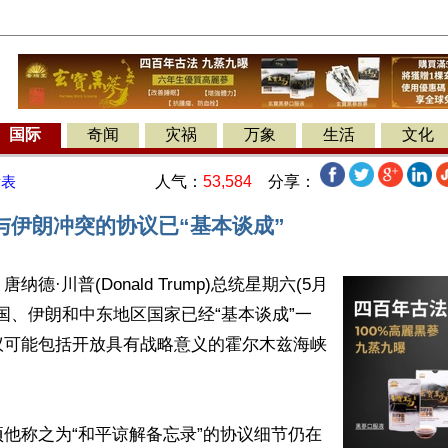
国际
奇闻
灾祸
万象
生活
文化
人气：
53,584
分享：
发表
与伊朗冲突的协议已“基本谈成”
德·川普(Donald Trump)总统星期六(5月
美国、伊朗和中东地区国家已经“基本谈成”一
议可能包括开放具有战略意义的霍尔木兹海峡
他称之为“和平谅解备忘录”的协议细节仍在