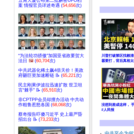
五角大厦公布第二批解密UFO档
案 情报官员详述奇遇 (
54,656
次)
“为法轮功骄傲”加国亚省政要贺大
川普打破禁区找赖清
法日
🖼️
(
60,704
次)
嚣要打，背后真相太
中共武器化稀土飙4倍天价！美政
府砸巨资加速断链 📝 (
65,221
次)
民主刚果伊波拉迅速扩散 世卫坦
言“棘手” 📝 (
65,910
次)
非CPTPP会员却擅办活动 中共动
作粗鲁惹怒各国 (
68,068
次)
没想到差成这样， 
#人民报
蔡奇报告吓傻习近平 史上最严昏
招出台 📝 (
73,233
次)
中共至今为何