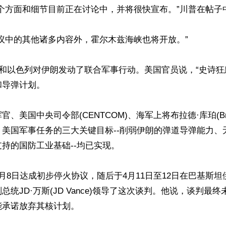
个方面和细节目前正在讨论中，并将很快宣布。”川普在帖子中
议中的其他诸多内容外，霍尔木兹海峡也将开放。”

国和以色列对伊朗发动了联合军事行动。美国官员说，“史诗狂
导弹计划。

、美国中央司令部(CENTCOM)、海军上将布拉德·库珀(Brad 
，美国军事任务的三大关键目标--削弱伊朗的弹道导弹能力、
持的国防工业基础--均已实现。

月8日达成初步停火协议，随后于4月11日至12日在巴基斯
总统JD·万斯(JD Vance)领导了这次谈判。他说，谈判最
承诺放弃其核计划。
