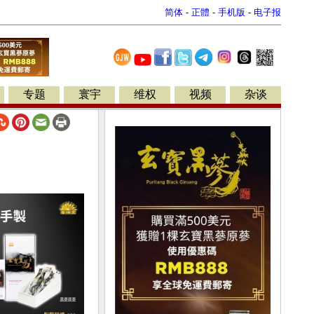
简体
-
正體
-
手机版
-
电子报
专题
寰宇
维权
视频
杂谈