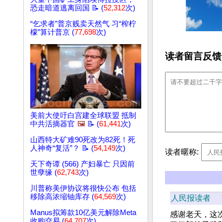
恐走暗道逃离回国 📝 (
52,312
次)
“乞求者”普京贱卖天然气 习“榨柠
檬”算计普京 (
77,698
次)
读者留言反馈
美前大使吁白宫建全球联盟 抵制
中共活摘器官
🖼️
📝 (
61,441
次)
山西特大矿难90死改为82死！死
人神奇“复活”？ 📝 (
54,149
次)
读者暱称:
天下奇谭 (566) 产妇暴亡 只因前
世孽缘 (
62,743
次)
川普称美伊协议将很快公布 包括
移除高浓缩铀库存 (
64,569
次)
人民报读者
Manus拟筹款10亿美元解除Meta
感谢老天，这
收购交易 (
64,707
次)