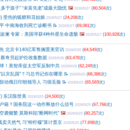
多于孩子” “未富先老”成最大隐忧
🖼️
(
80,504
次)
2026/5/27
68) 受伤的狐貍和丑姑娘
(
24,208
次)
2026/5/27
平 中南海收到死亡诊断书
📝
(
69,081
次)
2026/5/27
掀波澜 专家：美国寻获4种外星生命遗骸
🖼️
(
100,828
次)
2026/5/27
先 北京卡140亿军售搁置美官访
(
64,549
次)
2026/5/26
 蔡奇另起炉灶收集数据
(
63,478
次)
2026/5/26
球！美智库促太空军反制中共
(
62,249
次)
2026/5/26
“以灾乱国”？习总书记你在哪里
📝
(
66,386
次)
2026/5/25
惊动俄日印朝领导人 习很丢脸
📝
(
65,569
次)
2026/5/25
7) 东汉陈世美
(
24,500
次)
2026/5/25
户籍？国务院这一动作释放什么信号
(
67,766
次)
2026/5/25
空袭频繁 莫斯科陷“断网时代”
🖼️
(
80,257
次)
2026/5/25
贱卖天然气 习“榨柠檬”算计普京
(
77,698
次)
2026/5/25