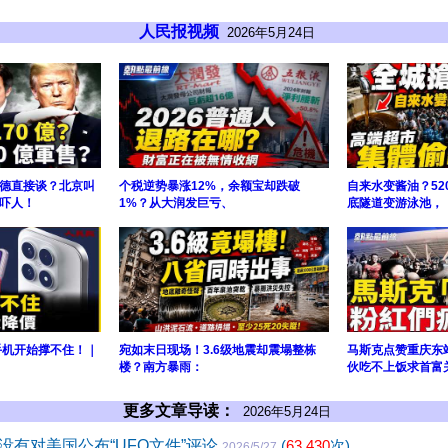
人民报视频
2026年5月24日
德直接谈？北京叫
个税逆势暴涨12%，余额宝却跌破
自来水变酱油？52
吓人！
1%？从大润发巨亏、
底隧道变游泳池，
手机开始撑不住！｜
宛如末日现场！3.6级地震却震塌整栋
马斯克点赞重庆东
楼？南方暴雨：
伙吃不上饭求首富
更多文章导读：
2026年5月24日
没有对美国公布“UFO文件”评论
(
63,430
次)
2026/5/27