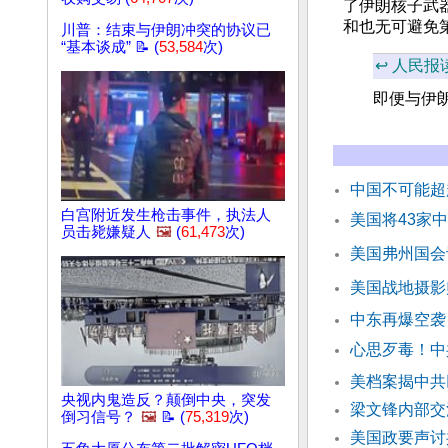
了伊朗核子武
和也无可避免
川普：结束与伊朗冲突的协议已
“基本谈成” 📝 (
53,584
次)
↩️ 人民报
即便与伊
中国不可能超
白宫附近发生枪击事件，执法人
美国将43家
员击毙嫌疑人
🖼️
(
61,473
次)
美国弗州国会
美国战地摄影
中东再爆空袭
心思歹毒！中
美档案揭中共
央视内鬼造反？颠倒中央，突发
梁文锋内部交
倒习信号？
🖼️
📝 (
75,319
次)
美国政要声讨