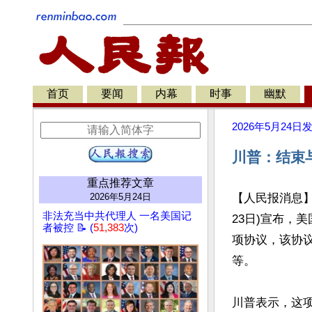
首页
要闻
内幕
时事
幽默
2026年5月24日
川普：结束
重点推荐文章
2026年5月24日
【人民报消息】唐纳
非法充当中共代理人 一名美国记
23日)宣布，
者被控 📝 (
51,383
次)
项协议，该协
等。

川普表示，这项