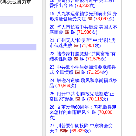
18. 蔡奇报告吓傻习近平 史上最严
家再怎么努力求
昏招出台 📝 (
73,233
次)
19. 八九学运领袖徐光刑满出狱 身
形消瘦健康受关注
🖼️
(
73,097
次)
20. 华人市长被中共渗透 美国人不
寒而栗
🖼️
📝 (
71,986
次)
21. 广州无人“捡便宜” 中共逆转房
市低迷失败
🖼️
(
71,901
次)
22. 陆专家打脸党魁:“共同富裕”有
结构性问题
🖼️
📝 (
71,575
次)
23. 中共派小学生参加海参崴阅兵
式 全民愤怒
🖼️
📝 (
71,294
次)
24. 触碰习逆鳞 魏凤和李尚福成祭
品 (
70,869
次)
25. 甩开中共 朝鲜改宪法塑造“正
常国家”形象
🖼️
📝 (
70,115
次)
26. 文革发动60周年：习死后将迎
来怎样的血雨腥风？ 📝 (
70,090
次)
27. 川普要伊朗投降 中东将会变
天？
🖼️▶️
(
69,829
次)