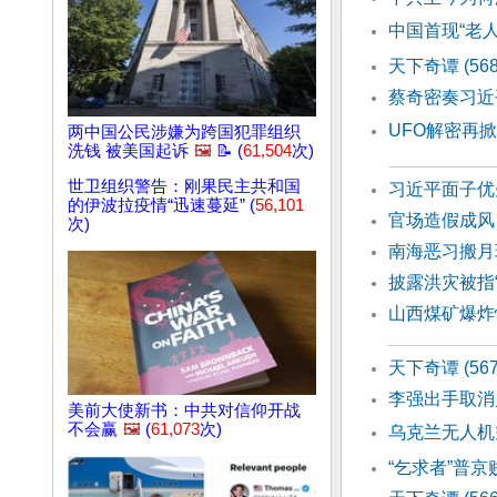
中国首现“老人
天下奇谭 (5
蔡奇密奏习近
UFO解密再
两中国公民涉嫌为跨国犯罪组织
洗钱 被美国起诉
🖼️
📝 (
61,504
次)
世卫组织警告：刚果民主共和国
习近平面子优
的伊波拉疫情“迅速蔓延” (
56,101
官场造假成风
次)
南海恶习搬月
披露洪灾被指
山西煤矿爆炸
天下奇谭 (56
李强出手取消
美前大使新书：中共对信仰开战
不会赢
🖼️
(
61,073
次)
乌克兰无人机
“乞求者”普京