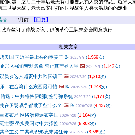
器的问题，之后二十年后老天有可能要恶罚人类的罪恶。就算大
第三世界大战，老天己安排好的世界战争人类大浩劫的的定业。
读者
2月前
【回复】
朗政府签订了停战协议，伊朗革命卫队未必会同意执行。
相关文章
越美国 习近平最上头的事黄了
📝
(
1,968
次)
2026/8/3
中企加入强迫劳动名单 禁止其产品入境
🖼️
(
1,142
次)
2026/8/1
议员参选人谴责中共跨国镇压
🖼️
(
1,210
次)
2026/7/30
师：在台湾什么东西最可怕
🖼️
📝
(
1,748
次)
2026/7/30
 路透：中共将售伊朗防空导弹系统
(
1,174
次)
2026/7/29
共在伊朗战争都做了些什么？
🖼️
📝
(
4,427
次)
2026/7/28
巨资布局 网络渗透遍布美国
(
1,184
次)
2026/7/28
流泄密 坐实美国对中共指控
(
5,808
次)
2026/7/26
共产主义 中共意识形态末路狂奔
(
6,589
次)
2026/7/26