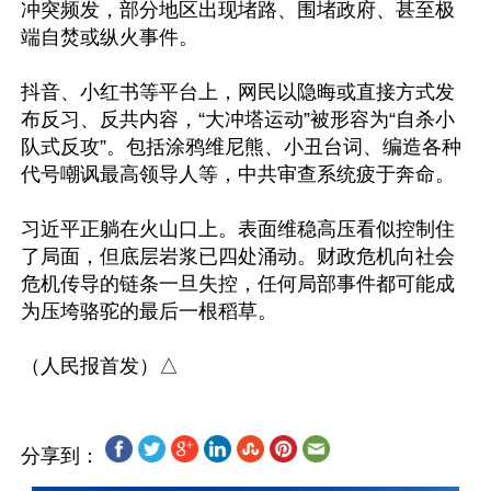
冲突频发，部分地区出现堵路、围堵政府、甚至极
端自焚或纵火事件。

抖音、小红书等平台上，网民以隐晦或直接方式发
布反习、反共内容，“大冲塔运动”被形容为“自杀小
队式反攻”。包括涂鸦维尼熊、小丑台词、编造各种
代号嘲讽最高领导人等，中共审查系统疲于奔命。

习近平正躺在火山口上。表面维稳高压看似控制住
了局面，但底层岩浆已四处涌动。财政危机向社会
危机传导的链条一旦失控，任何局部事件都可能成
为压垮骆驼的最后一根稻草。

分享到：