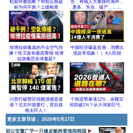
机如何被掐断？明知瓦斯超
光，有钱人大量移民海外，
标为何不跑？上级检查
萧条、失业、破产，……
埃博拉病毒真的不会空气传
中国经济爆返贫潮，消费出
播？世卫发布最高警报 埃博
现反常现象！｜ #人民报
拉病毒恐全球蔓延?
川普打破禁区找赖清德直接
个税逆势暴涨12%，余额宝
谈？北京叫嚣要打，背后真
却跌破1%？从大润发巨亏、
相太吓人！
更多文章导读：
2026年5月27日
前公安董广平一只橡皮艇跨黄海闯韩国
▶️