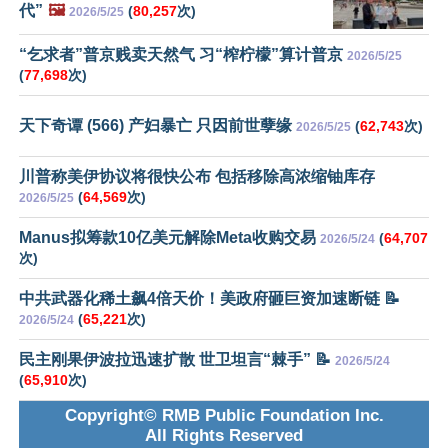
代”
🖼️
(
80,257
次)
2026/5/25
“乞求者”普京贱卖天然气 习“榨柠檬”算计普京
2026/5/25
(
77,698
次)
天下奇谭 (566) 产妇暴亡 只因前世孽缘
(
62,743
次)
2026/5/25
川普称美伊协议将很快公布 包括移除高浓缩铀库存
(
64,569
次)
2026/5/25
Manus拟筹款10亿美元解除Meta收购交易
(
64,707
2026/5/24
次)
中共武器化稀土飙4倍天价！美政府砸巨资加速断链 📝
(
65,221
次)
2026/5/24
民主刚果伊波拉迅速扩散 世卫坦言“棘手” 📝
2026/5/24
(
65,910
次)
Copyright© RMB Public Foundation Inc.
All Rights Reserved