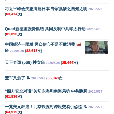
习近平峰会失态痛批日本 专家批缺乏自知之明
2026/5/28
(
63,414
次)
Quad新德里强势集结 共同反制中共印太行动
2026/5/28
(
61,090
次)
中国经济一团糟 民众信心不足不敢消费
🖼️
📝
(
82,613
次)
2026/5/28
天下奇谭 (569) 神女庙
(
25,444
次)
2026/5/28
董军又悬了 📝
(
65,949
次)
2026/5/28
“四方安全对话”关切东海和南海局势 中共跳脚
2026/5/27
(
61,836
次)
一兆美元狂逃！北京铁腕封跨境交易引恐慌 📝
2026/5/27
(
64,919
次)