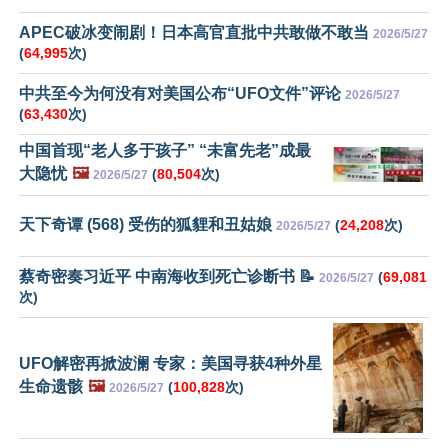
APEC破冰变闹剧！日本高官直批中共敢做不敢当
2026/5/27
(
64,995
次)
中共至今为何没有对美国公布“UFO文件”评论
2026/5/27
(
63,430
次)
中国首现“老人多于孩子” “未富先老”成最
大隐忧
🖼️
(
80,504
次)
2026/5/27
天下奇谭 (568) 受伤的狐貍和丑姑娘
(
24,208
次)
2026/5/27
蔡奇密奏习近平 中南海收到死亡诊断书 📝
(
69,081
2026/5/27
次)
UFO解密再掀波澜 专家：美国寻获4种外星
生命遗骸
🖼️
(
100,828
次)
2026/5/27