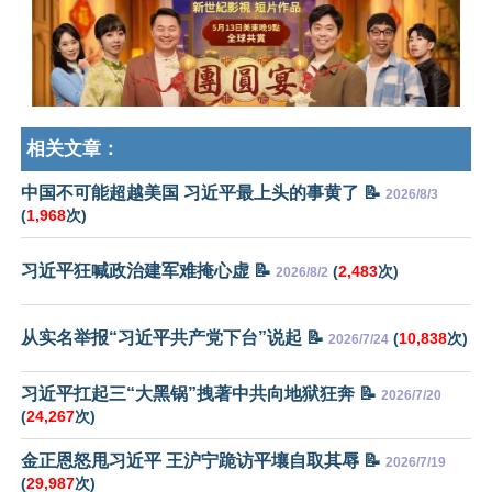
相关文章：
中国不可能超越美国 习近平最上头的事黄了 📝
2026/8/3
(
1,968
次)
习近平狂喊政治建军难掩心虚 📝
(
2,483
次)
2026/8/2
从实名举报“习近平共产党下台”说起 📝
(
10,838
次)
2026/7/24
习近平扛起三“大黑锅”拽著中共向地狱狂奔 📝
2026/7/20
(
24,267
次)
金正恩怒甩习近平 王沪宁跪访平壤自取其辱 📝
2026/7/19
(
29,987
次)