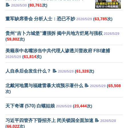
📝
(
80,761
次)
2026/5/30
董军缺席香会 分析人士：恐已不妙
(
63,785
次)
2026/5/29
贵州“吉卜力城堡”遭强拆 揭中共地方烂尾与强权
2026/5/29
(
59,802
次)
美籍亲中名嘴涉当中共代理人渗透川普政府 FBI逮捕
(
61,814
次)
2026/5/29
人自杀后会发生什么？ 📝
(
61,328
次)
2026/5/29
北戴河地震与福建雷暴大戏预示著什么 📝
(
65,508
2026/5/29
次)
天下奇谭 (570) 白螺姑娘
(
23,444
次)
2026/5/28
习近平四管齐下昏招齐上 闭关锁国全面加速 📝
2026/5/28
(
66,022
次)