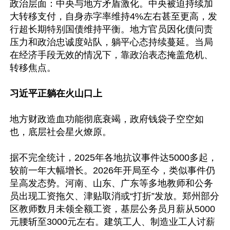
政治层面：中央与地方矛盾激化。中央被迫持续加
大转移支付，自身赤字率维持4%左右甚至更高，发
行超长期特别国债维持平衡。地方官员因化债问责
压力和政治忠诚度站队，躺平心态持续蔓延。当局
在经济手段无效的情况下，靠政治表态掩盖危机、
转移焦点。

习近平正躺在火山口上
地方财政造血功能彻底衰竭，政府钱袋子空空如
也，底层社会星火燎原。

据不完全统计，2025年各地抗议事件达5000多起，
较前一年大幅增长。2026年开局至今，类似事件仍
呈高发态势。河南、山东、广东等多地教师和公务
员出现工资拖欠、津贴取消或“打折”发放。郑州部分
区教师数月未领全额工资，基层公务员月薪从5000
元腰斩至3000元左右。建筑工人、制造业工人讨薪