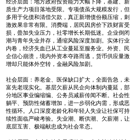
经济层面：地方政府投资能力大幅下降，基建、新
质生产力项目落地受限。专项债虽大规糢发行，但
多用于化债和清偿欠款，真正新增债份额压缩，刺
激效果非常有限。消费端，居民因房价下跌财富受
损，曡加失业压力，社零增长长期低迷。企业倒闭
潮与青年失业并存，通缩风险深度加剧。实体行业
内卷，经济失血已从工业蔓延至服务业。外资、民
企信心崩溃，境内外资本夺路而逃，货币供应量激
增却只能体外空转，金融风险加剧。

社会层面：养老金、医保缺口扩大，全面告急，未
富先老现实化。基层欠薪从民企向体制内蔓延，部
分地区事业编缩编、公务员减薪传闻不断。社会性
躺平、预防性储蓄增加，进一步弱化内需，形成恶
性循环。人口深度老龄化和年轻人失业让社保可持
续性面临严峻考验。失业潮、断供潮、欠薪潮，让
底层互害、极端献忠成为社会常态。
