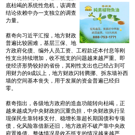
底枯竭的系统性危机，该调查
结论依赖中办一支独立的调查
力量。

蔡奇向习近平汇报，地方财政
普遍比较困难，基层三保、地
方政府化债、编外人员工资、工程款还本付息等刚
性支出持续增加，收不抵支的问题越来越严重。即
使经济形势较好的省份，其刚性支出也已经占到可
用财力的9成以上，地方财政闪转腾挪、拆东墙补西
墙的空间基本丧失，用于发展的资金普遍已经归
零。

蔡奇指出，各级地方政府的造血功能转向枯竭，正
越来越成为中央财政的沉重负担，中央财政执行呈
现保民生靠转移支付、稳增长靠超长期国债和专项
债，化风险靠借新还旧，地方政府不破产靠中央政
府置换债。整体情况是收不抵支的情况越来越严