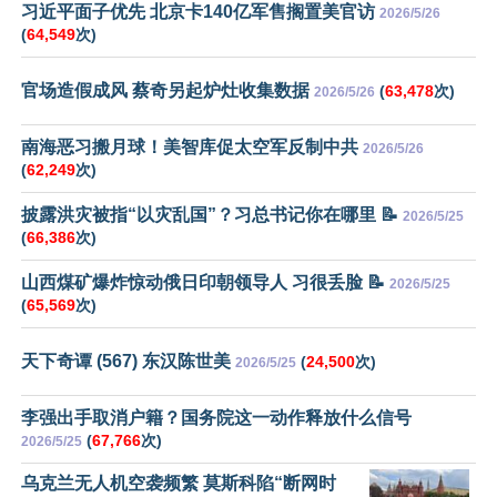
习近平面子优先 北京卡140亿军售搁置美官访
2026/5/26
(
64,549
次)
官场造假成风 蔡奇另起炉灶收集数据
(
63,478
次)
2026/5/26
南海恶习搬月球！美智库促太空军反制中共
2026/5/26
(
62,249
次)
披露洪灾被指“以灾乱国”？习总书记你在哪里 📝
2026/5/25
(
66,386
次)
山西煤矿爆炸惊动俄日印朝领导人 习很丢脸 📝
2026/5/25
(
65,569
次)
天下奇谭 (567) 东汉陈世美
(
24,500
次)
2026/5/25
李强出手取消户籍？国务院这一动作释放什么信号
(
67,766
次)
2026/5/25
乌克兰无人机空袭频繁 莫斯科陷“断网时