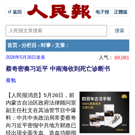
↺ 返回 
电子报
正體版
首页
分栏目
时事
文章
›
›
›
：
2026年5月26日
发表
人气：
69,081
蔡奇密奏习近平 中南海收到死亡诊断书
秦勉
【人民报消息】5月26日，前
内蒙古自治区政府法律顾问室
副主任杜文在其油管节目中爆
料：中共中央政治局常委蔡奇
向习近平密报中共地方财政已
经出现全面失血、造血功能彻