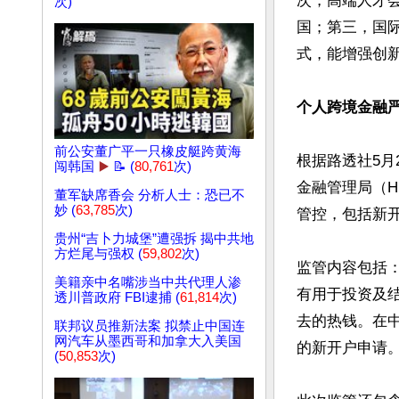
次，高端人才
次)
国；第三，国
式，能增强创新
个人跨境金融
前公安董广平一只橡皮艇跨黄海
根据路透社5月
闯韩国
▶️
📝 (
80,761
次)
金融管理局（
董军缺席香会 分析人士：恐已不
妙 (
63,785
次)
管控，包括新开
贵州“吉卜力城堡”遭强拆 揭中共地
方烂尾与强权 (
59,802
次)
监管内容包括
美籍亲中名嘴涉当中共代理人渗
有用于投资及
透川普政府 FBI逮捕 (
61,814
次)
去的热钱。在
联邦议员推新法案 拟禁止中国连
网汽车从墨西哥和加拿大入美国
的新开户申请。
(
50,853
次)