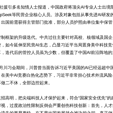
博社援引多名知情人士报道，中国政府将顶尖AI专业人士出境
epSeek等民营企业核心人员。涉及对象包括从事先进AI研
，出国前需获得主管部门批准，部分人员护照由单位集中保管。
管制框架的升级迭代。中共过往主要针对高校、核领域及国企
控，如今延伸至民营AI生态，凸显习近平当局置身美中科技竞
，迭代后的管控人员虽为少数，但覆盖了中国AI前沿阵地的
月川习会期间，川普曾当面告诉习近平美国的AI已经远超中
。在美中AI竞赛白热化态势下，习近平非常担心技术外流风
做二不休，全部边控起来。

这招高明，把尖端科技人才保护起来，符合“国家安全优先”的
审视，过度政治性限制反倒会严重创伤科技创新：首先，人才