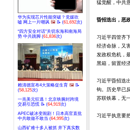
猛觉醒，中共意
华为实现芯片性能突破？党媒吹
昏招迭出，恶
嘘 网上一片嘲讽
🖼️
📝 (
61,692
次)
“四方安全对话”关切东海和南海局
势 中共跳脚 (
61,836
次)
习近平四管齐
经济命脉，又
发政权危机，
黑箱，留置经济
习近平昏招迭
赖清德宣布4大策略促生育
🖼️
📝
钩。历史早已
(
58,125
次)
苏联铁幕，无一
一兆美元狂逃！北京铁腕封跨境
交易引恐慌 📝 (
64,919
次)
APEC破冰变闹剧！日本高官直批
习近平执意要
中共敢做不敢当 (
64,995
次)
山西矿难十多人被抓 井下真实数