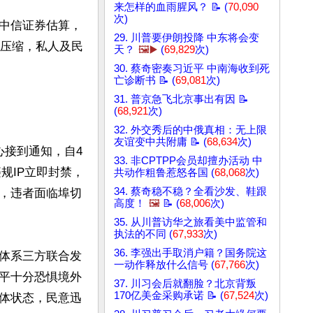
来怎样的血雨腥风？ 📝 (
70,090
次)
中信证券估算，
29. 川普要伊朗投降 中东将会变
度压缩，私人及民
天？
🖼️▶️
(
69,829
次)
30. 蔡奇密奏习近平 中南海收到死
亡诊断书 📝 (
69,081
次)
31. 普京急飞北京事出有因 📝
(
68,921
次)
32. 外交秀后的中俄真相：无上限
友谊变中共附庸 📝 (
68,634
次)
心接到通知，自4
33. 非CPTPP会员却擅办活动 中
规IP立即封禁，
共动作粗鲁惹怒各国 (
68,068
次)
34. 蔡奇稳不稳？全看沙发、鞋跟
，违者面临埠切
高度！
🖼️
📝 (
68,006
次)
35. 从川普访华之旅看美中监管和
执法的不同 (
67,933
次)
36. 李强出手取消户籍？国务院这
体系三方联合发
一动作释放什么信号 (
67,766
次)
平十分恐惧境外
37. 川习会后就翻脸？北京背叛
170亿美金采购承诺 📝 (
67,524
次)
体状态，民意迅