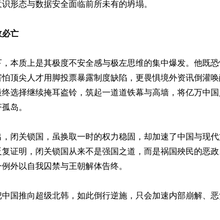
识形态与数据安全面临前所未有的坍塌。

政必亡
下，本质上是其极度不安全感与极左思维的集中爆发。他既恐
害怕顶尖人才用脚投票暴露制度缺陷，更畏惧境外资讯倒灌唤
最终选择继续掩耳盗铃，筑起一道道铁幕与高墙，将亿万中国
孤岛。

出，闭关锁国，虽换取一时的权力稳固，却加速了中国与现代
反复证明，闭关锁国从来不是强国之道，而是祸国殃民的恶政
例外以自我囚禁与王朝解体告终。

把中国推向超级北韩，如此倒行逆施，只会加速内部崩解、恶党