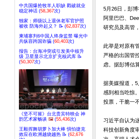
中共国爆抢牧羊人职缺 戳破就业
5月26日，彭
稳定神话 (
58,367
次)
阿里巴巴、De
独家：师级以上退休老军官护照
被收 防海外起义？ 📝 (
62,837
次)
研究员及高管
柬埔寨判6中国人终身监禁 曝光中
共纵容跨国诈骗 (
60,403
次)
此举是对原有
报告：台海冲突或引发美中核升
严格的出国管
级 卫星显示北京扩充核武库 📝
(
50,307
次)
虑。据彭博估算
据美媒报道，5
感到相当吃惊
投票，干脆一不
《坚不可摧》台北贵宾特映会 神
韵艺术家畅谈
🖼️
(
55,436
次)
习近平自认为
王毅挥舞胡萝卜加大棒 惧怕捷克
科技创新角度
效应在欧洲越烧越热 📝 (
62,676