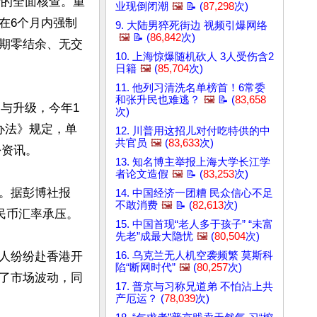
录的全面核查。重
业现倒闭潮
🖼️
📝 (
87,298
次)
在6个月内强制
9. 大陆男猝死街边 视频引爆网络
🖼️
📝 (
86,842
次)
期零结余、无交
10. 上海惊爆随机砍人 3人受伤含2
日籍
🖼️
(
85,704
次)
11. 他列习清洗名单榜首！6常委
和张升民也难逃？
🖼️
📝 (
83,658
伸与升级，今年1
次)
办法》规定，单
12. 川普用这招儿对付吃特供的中
共官员
🖼️
(
83,633
次)
资讯。

13. 知名博主举报上海大学长江学
者论文造假
🖼️
📝 (
83,253
次)
。据彭博社报
14. 中国经济一团糟 民众信心不足
不敢消费
🖼️
📝 (
82,613
次)
民币汇率承压。

15. 中国首现“老人多于孩子” “未富
先老”成最大隐忧
🖼️
(
80,504
次)
人纷纷赴香港开
16. 乌克兰无人机空袭频繁 莫斯科
陷“断网时代”
🖼️
(
80,257
次)
了市场波动，同
17. 普京与习称兄道弟 不怕沾上共
产厄运？ (
78,039
次)