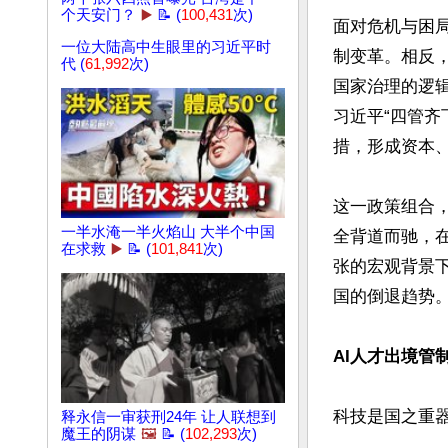
个天安门？
▶️
📝 (
100,431
次)
面对危机与困
一位大陆高中生眼里的习近平时
制变革。相反
代 (
61,992
次)
国家治理的逻辑
习近平“四管齐
措，形成资本、
这一政策组合
一半水淹一半火焰山 大半个中国
全背道而驰，
在求救
▶️
📝 (
101,841
次)
张的宏观背景
国的倒退趋势。
AI人才出境管
科技是国之重器
释永信一审获刑24年 让人联想到
魔王的阴谋
🖼️
📝 (
102,293
次)