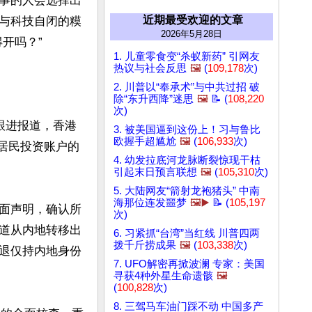
事的人会选择出
近期最受欢迎的文章
与科技自闭的糢
2026年5月28日
吗？”

1. 儿童零食变“杀蚁新药” 引网友
热议与社会反思
🖼️
(
109,178
次)
2. 川普以“奉承术”与中共过招 破
除“东升西降”迷思
🖼️
📝 (
108,220
次)
跟进报道，香港
3. 被美国逼到这份上！习与鲁比
欧握手超尴尬
🖼️
(
106,933
次)
居民投资账户的
4. 幼发拉底河龙脉断裂惊现干枯
引起末日预言联想
🖼️
(
105,310
次)
5. 大陆网友“箭射龙袍猪头” 中南
海那位连发噩梦
🖼️▶️
📝 (
105,197
面声明，确认所
次)
道从内地转移出
6. 习紧抓“台湾”当红线 川普四两
拨千斤捞成果
🖼️
(
103,338
次)
退仅持内地身份
7. UFO解密再掀波澜 专家：美国
寻获4种外星生命遗骸
🖼️
(
100,828
次)
8. 三驾马车油门踩不动 中国多产