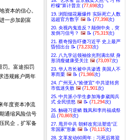
18. “乞求者”普京贱卖天然气 习“榨
柠檬”算计普京 (
77,698
次)
地资本的信心。
19. 浏阳烟花厰爆炸 实际死亡人数
远超官方数字
🖼️
📝 (
77,398
次)
进一步加剧富
20. 央视内鬼造反？颠倒中央，突
发倒习信号？
🖼️
📝 (
75,319
次)
21. 蔡奇报告吓傻习近平 史上最严
昏招出台 📝 (
73,233
次)
22. 八九学运领袖徐光刑满出狱 身
形消瘦健康受关注
🖼️
(
73,097
次)
重罚。富途拟罚
23. 华人市长被中共渗透 美国人不
寒而栗
🖼️
📝 (
71,986
次)
要求违规账户两年
24. 广州无人“捡便宜” 中共逆转房
市低迷失败
🖼️
(
71,901
次)
25. 中共派小学生参加海参崴阅兵
式 全民愤怒
🖼️
📝 (
71,294
次)
以来年度资本净流
26. 触碰习逆鳞 魏凤和李尚福成祭
期通缩风险信号
品 (
70,869
次)
压民企，扩军备
27. 甩开中共 朝鲜改宪法塑造“正
常国家”形象
🖼️
📝 (
70,115
次)
28. 文革发动60周年：习死后将迎