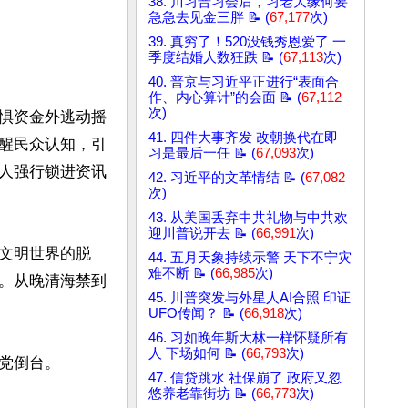
38. 川习普习会后，习老大缘何要
急急去见金三胖 📝 (
67,177
次)
39. 真穷了！520没钱秀恩爱了 一
季度结婚人数狂跌 📝 (
67,113
次)
40. 普京与习近平正进行“表面合
作、内心算计”的会面 📝 (
67,112
次)
惧资金外逃动摇
41. 四件大事齐发 改朝换代在即
醒民众认知，引
习是最后一任 📝 (
67,093
次)
人强行锁进资讯
42. 习近平的文革情结 📝 (
67,082
次)
43. 从美国丢弃中共礼物与中共欢
迎川普说开去 📝 (
66,991
次)
文明世界的脱
44. 五月天象持续示警 天下不宁灾
难不断 📝 (
66,985
次)
。从晚清海禁到
45. 川普突发与外星人AI合照 印证
UFO传闻？ 📝 (
66,918
次)
46. 习如晚年斯大林一样怀疑所有
人 下场如何 📝 (
66,793
次)
倒台。

47. 信贷跳水 社保崩了 政府又忽
悠养老靠街坊 📝 (
66,773
次)