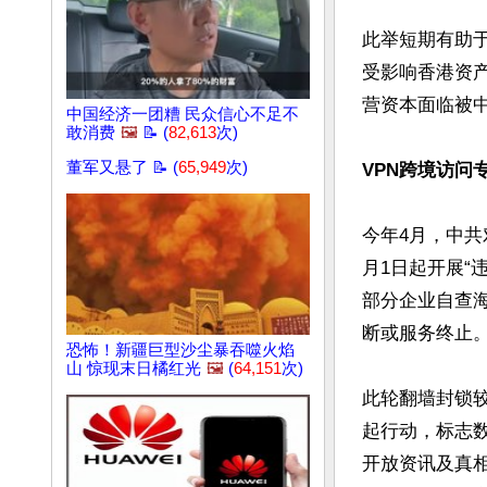
此举短期有助
受影响香港资产
营资本面临被
中国经济一团糟 民众信心不足不
敢消费
🖼️
📝 (
82,613
次)
董军又悬了 📝 (
65,949
次)
VPN跨境访问
今年4月，中
月1日起开展“
部分企业自查
断或服务终止。
恐怖！新疆巨型沙尘暴吞噬火焰
山 惊现末日橘红光
🖼️
(
64,151
次)
此轮翻墙封锁
起行动，标志
开放资讯及真