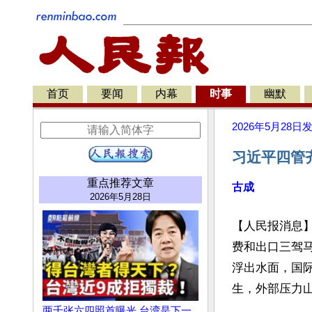
首页
要闻
内幕
时事
幽默
2026年5月28日
习近平四管
重点推荐文章
古成
2026年5月28日
【人民报消息
费和出口三驾
浮出水面，国
生，外部压力山
两千张六四照首曝光 台湾是下一