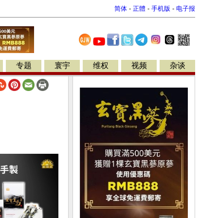
简体
-
正體
-
手机版
-
电子报
专题
寰宇
维权
视频
杂谈