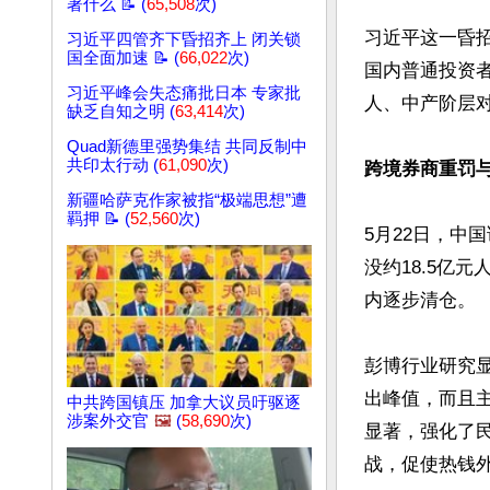
著什么 📝 (
65,508
次)
习近平这一昏
习近平四管齐下昏招齐上 闭关锁
国全面加速 📝 (
66,022
次)
国内普通投资
习近平峰会失态痛批日本 专家批
人、中产阶层对
缺乏自知之明 (
63,414
次)
Quad新德里强势集结 共同反制中
共印太行动 (
61,090
次)
跨境券商重罚
新疆哈萨克作家被指“极端思想”遭
羁押 📝 (
52,560
次)
5月22日，中
没约18.5亿
内逐步清仓。

彭博行业研究显
出峰值，而且
中共跨国镇压 加拿大议员吁驱逐
涉案外交官
🖼️
(
58,690
次)
显著，强化了
战，促使热钱外