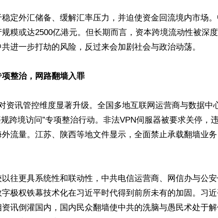
于稳定外汇储备、缓解汇率压力，并迫使资金回流境内市场。
规糢或达2500亿港元。但长期而言，资本跨境流动性被深
中共进一步打劫的风险，反过来会加剧社会与政治动荡。

专项整治，网路翻墙入罪
共对资讯管控维度显著升级。全国多地互联网运营商与数据中
违规跨境访问”专项整治行动。非法VPN伺服器被要求关停，违
海外流量。江苏、陕西等地文件显示，全面禁止承载翻墙业务


较以往更具系统性和联动性，中共电信运营商、网信办与公安
数字极权铁幕技术化在习近平时代得到前所未有的加固。习近
相资讯倒灌国内，国内民众翻墙使中共的洗脑与愚民术处于解