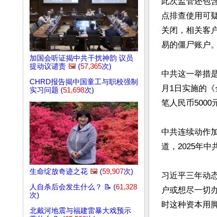
此次监管还包含
点排查使用可
关闭，相关客
易的僵尸账户。
加国会听证揭中共干扰神韵 议员
提动议谴责
🖼️
(
57,365
次)
中共这一举措是
CHRD报告揭中国童工与职校强制
月1日实施的
实习问题 (
51,698
次)
笔人民币500
中共连续动作
道，2025年
生命绽放奇迹之花
🖼️
(
59,907
次)
习近平三年动
人自杀后会发生什么？ 📝 (
61,328
户或想尽一切
次)
时这种资本用脚
北戴河地震与福建雷暴大戏预示