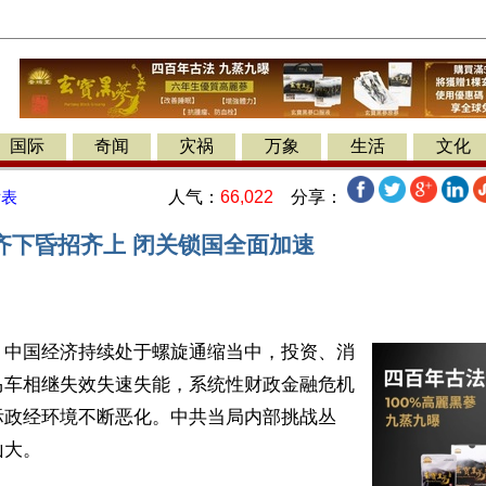
国际
奇闻
灾祸
万象
生活
文化
人气：
66,022
分享：
发表
齐下昏招齐上 闭关锁国全面加速
】中国经济持续处于螺旋通缩当中，投资、消
马车相继失效失速失能，系统性财政金融危机
际政经环境不断恶化。中共当局内部挑战丛
大。
