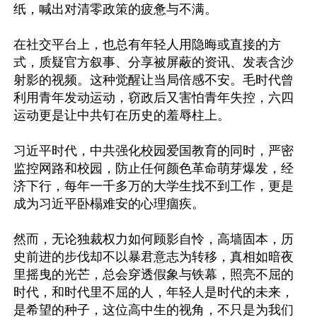
纸，喊出对清零政策的疲惫与不满。

在社交平台上，也总有年轻人用隐晦或直接的方
式，质疑官方叙事、分享被屏蔽的资讯、发表含沙
射影的视频。这种觉醒让当局倍感不安。毛时代曾
利用青年发动运动，窃政后又害怕青年失控，六四
运动更是让中共钉在历史的羞辱柱上。

习近平时代，中共强化校园爱国教育的同时，严密
监控网路和校园，防止任何颜色革命萌芽爆发，经
济下行，每年一千多万的大学生找不到工作，更是
成为习近平卧榻难安的心理痼疾。

然而，无论独裁权力如何顾影自怜，高墙固本，历
史前进的步伐却不以暴君意志为转移，真相如暗夜
里摇曳的光芒，总会穿透假象与铁幕，照亮不屈的
时代，和时代里不屈的人，年轻人是时代的未来，
是希望的种子，这位高中生的视角，不只是为我们