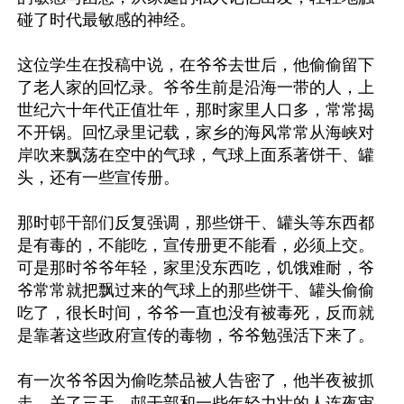
碰了时代最敏感的神经。

这位学生在投稿中说，在爷爷去世后，他偷偷留下
了老人家的回忆录。爷爷生前是沿海一带的人，上
世纪六十年代正值壮年，那时家里人口多，常常揭
不开锅。回忆录里记载，家乡的海风常常从海峡对
岸吹来飘荡在空中的气球，气球上面系著饼干、罐
头，还有一些宣传册。

那时邨干部们反复强调，那些饼干、罐头等东西都
是有毒的，不能吃，宣传册更不能看，必须上交。
可是那时爷爷年轻，家里没东西吃，饥饿难耐，爷
爷常常就把飘过来的气球上的那些饼干、罐头偷偷
吃了，很长时间，爷爷一直也没有被毒死，反而就
是靠著这些政府宣传的毒物，爷爷勉强活下来了。

有一次爷爷因为偷吃禁品被人告密了，他半夜被抓
走，关了三天。邨干部和一些年轻力壮的人连夜审