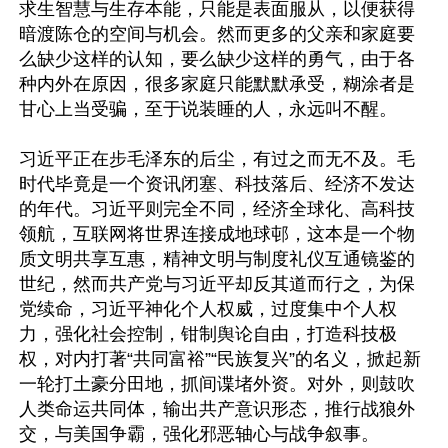
求生智慧与生存本能，只能是表面服从，以便获得
暗渡陈仓的空间与机会。然而更多的父亲和家庭要
么缺少这样的认知，要么缺少这样的勇气，由于各
种内外在原因，很多家庭只能默默承受，糊涂者是
甘心上当受骗，至于说装睡的人，永远叫不醒。

习近平正在步毛泽东的后尘，有过之而无不及。毛
时代毕竟是一个资讯闭塞、科技落后、经济不发达
的年代。习近平则完全不同，经济全球化、高科技
领航，互联网将世界连接成地球邨，这本是一个物
质文明共享互惠，精神文明与制度礼仪互通镜鉴的
世纪，然而共产党与习近平却反其道而行之，为保
党续命，习近平神化个人权威，过度集中个人权
力，强化社会控制，钳制舆论自由，打造科技极
权，对内打著“共同富裕”“民族复兴”的名义，掀起新
一轮打土豪分田地，抓间谍堵外资。对外，则鼓吹
人类命运共同体，输出共产意识形态，推行战狼外
交，与美国争霸，强化邪恶轴心与战争叙事。
