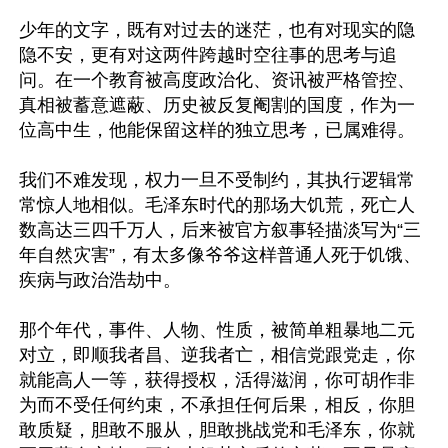
少年的文字，既有对过去的迷茫，也有对现实的隐
隐不安，更有对这两件跨越时空往事的思考与追
问。在一个教育被高度政治化、资讯被严格管控、
真相被蓄意遮蔽、历史被反复阉割的国度，作为一
位高中生，他能保留这样的独立思考，已属难得。

我们不难发现，权力一旦不受制约，其执行逻辑常
常惊人地相似。毛泽东时代的那场大饥荒，死亡人
数高达三四千万人，后来被官方叙事轻描淡写为“三
年自然灾害”，有太多像爷爷这样普通人死于饥饿、
疾病与政治浩劫中。

那个年代，事件、人物、性质，被简单粗暴地二元
对立，即顺我者昌、逆我者亡，相信党跟党走，你
就能高人一等，获得授权，活得滋润，你可胡作非
为而不受任何约束，不承担任何后果，相反，你胆
敢质疑，胆敢不服从，胆敢挑战党和毛泽东，你就