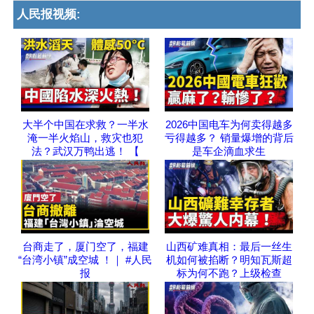
人民报视频:
大半个中国在求救？一半水
2026中国电车为何卖得越多
淹一半火焰山，救灾也犯
亏得越多？ 销量爆增的背后
法？武汉万鸭出逃！ 【
是车企滴血求生
台商走了，厦门空了，福建
山西矿难真相：最后一丝生
“台湾小镇”成空城 ！｜ #人民
机如何被掐断？明知瓦斯超
报
标为何不跑？上级检查