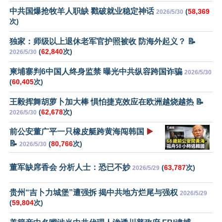
中共国爆抢牧羊人职缺 戳破就业稳定神话
(
58,369
2026/5/30
次)
独家：师级以上退休老军官护照被收 防海外起义？ 📝
(
62,840
次)
2026/5/30
柬埔寨判6中国人终身监禁 曝光中共纵容跨国诈骗
2026/5/30
(
60,405
次)
王毅挥舞胡萝卜加大棒 惧怕捷克效应在欧洲越烧越热 📝
(
62,678
次)
2026/5/30
前公安董广平一只橡皮艇跨黄海闯韩国
▶️
📝
(
80,766
次)
2026/5/30
董军缺席香会 分析人士：恐已不妙
(
63,787
次)
2026/5/29
贵州“吉卜力城堡”遭强拆 揭中共地方烂尾与强权
2026/5/29
(
59,804
次)