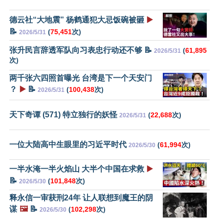
德云社“大地震” 杨鹤通犯大忌饭碗被砸
▶️
📝
(
75,451
次)
2026/5/31
张升民言辞透军队向习表忠行动还不够 📝
(
61,895
2026/5/31
次)
两千张六四照首曝光 台湾是下一个天安门
？
▶️
📝
(
100,438
次)
2026/5/31
天下奇谭 (571) 特立独行的妖怪
(
22,688
次)
2026/5/31
一位大陆高中生眼里的习近平时代
(
61,994
次)
2026/5/30
一半水淹一半火焰山 大半个中国在求救
▶️
📝
(
101,848
次)
2026/5/30
释永信一审获刑24年 让人联想到魔王的阴
谋
🖼️
📝
(
102,298
次)
2026/5/30