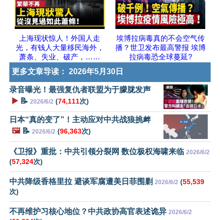
上海现状惊人！外国人走
埃博拉病毒真的不会空气传
光，有钱人大量移民海外，
播？世卫发布最高警报 埃博
萧条、失业、破产，……
拉病毒恐全球蔓延?
更多文章导读：
2026年5月30日
录音曝光！最强复仇者联盟为于朦胧发声
▶️
📝
(
74,111
次)
2026/6/2
日本“真的变了”！主动应对中共战狼挑衅
🖼️
📝
(
96,363
次)
2026/6/2
《卫报》重批：中共引领分裂网 数位极权海啸来临
2026/6/2
(
57,324
次)
中共降级香格里拉 避谈军腐遭美日菲围剿
(
55,539
2026/6/2
次)
不再维护习核心地位？中共政协高官表述诡异
2026/6/2