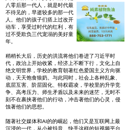
八零后那一代人，就是时代最
不待见的，早逝较多的那一代
人。他们的孩子们搭上过改开
动车，享受过时代的红利，有
过不受欺负三代宠溺的美好童
年。

稍稍长大后，历史的洪流将他们卷进了习近平时
代，政治上开始收紧，经济上不断下行，文化上自
绝文明世界，学校的教育朝著红色爱国主义方向驱
动，天天饱食狼奶。与此同时，社会上各种乱象、
底层互害、阶层固化、特权霸凌，学校里的升学竞
争、高考压力、师生矛盾以及未来的迷茫，无时不
刻不在裹挟著他们的行动，冲击著他们的心灵，侵
蚀著他们的思想。

随著社交媒体和AI的的崛起，他们又是互联网上最
沉浸的一代，从小被抖音、快手这样的短视频平台