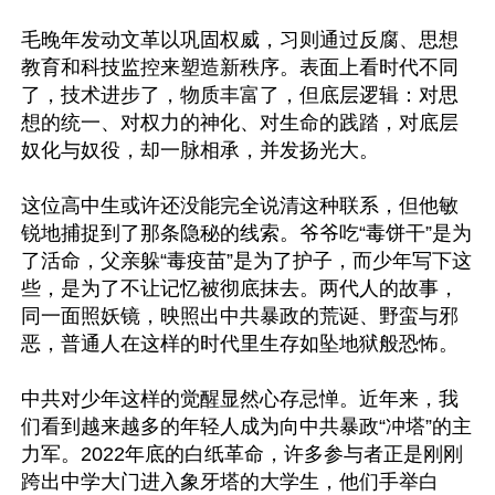
毛晚年发动文革以巩固权威，习则通过反腐、思想
教育和科技监控来塑造新秩序。表面上看时代不同
了，技术进步了，物质丰富了，但底层逻辑：对思
想的统一、对权力的神化、对生命的践踏，对底层
奴化与奴役，却一脉相承，并发扬光大。

这位高中生或许还没能完全说清这种联系，但他敏
锐地捕捉到了那条隐秘的线索。爷爷吃“毒饼干”是为
了活命，父亲躲“毒疫苗”是为了护子，而少年写下这
些，是为了不让记忆被彻底抹去。两代人的故事，
同一面照妖镜，映照出中共暴政的荒诞、野蛮与邪
恶，普通人在这样的时代里生存如坠地狱般恐怖。

中共对少年这样的觉醒显然心存忌惮。近年来，我
们看到越来越多的年轻人成为向中共暴政“冲塔”的主
力军。2022年底的白纸革命，许多参与者正是刚刚
跨出中学大门进入象牙塔的大学生，他们手举白