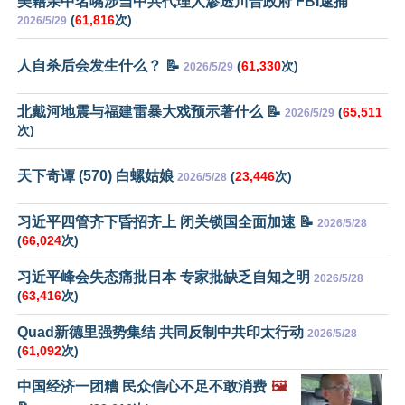
美籍亲中名嘴涉当中共代理人渗透川普政府 FBI逮捕
(
61,816
次)
2026/5/29
人自杀后会发生什么？ 📝
(
61,330
次)
2026/5/29
北戴河地震与福建雷暴大戏预示著什么 📝
(
65,511
2026/5/29
次)
天下奇谭 (570) 白螺姑娘
(
23,446
次)
2026/5/28
习近平四管齐下昏招齐上 闭关锁国全面加速 📝
2026/5/28
(
66,024
次)
习近平峰会失态痛批日本 专家批缺乏自知之明
2026/5/28
(
63,416
次)
Quad新德里强势集结 共同反制中共印太行动
2026/5/28
(
61,092
次)
中国经济一团糟 民众信心不足不敢消费
🖼️