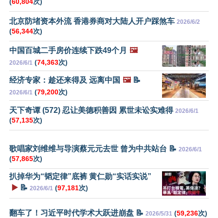
(
60,804
次)
北京防堵资本外流 香港券商对大陆人开户踩煞车
2026/6/2
(
56,344
次)
中国百城二手房价连续下跌49个月
🖼️
(
74,363
次)
2026/6/1
经济专家：趁还来得及 远离中国
🖼️
📝
(
79,200
次)
2026/6/1
天下奇谭 (572) 忍让美德积善因 累世未讼实难得
2026/6/1
(
57,135
次)
歌唱家刘维维与导演蔡元元去世 曾为中共站台 📝
2026/6/1
(
57,865
次)
扒掉华为“韬定律”底裤 黄仁勋“实话实说”
▶️
📝
(
97,181
次)
2026/6/1
翻车了！习近平时代学术大跃进崩盘 📝
(
59,236
次)
2026/5/31