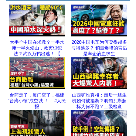
大半个中国在求救？一半水
2026中国电车为何卖得越多
淹一半火焰山，救灾也犯
亏得越多？ 销量爆增的背后
法？武汉万鸭出逃！ 【
是车企滴血求生
台商走了，厦门空了，福建
山西矿难真相：最后一丝生
“台湾小镇”成空城 ！｜ #人民
机如何被掐断？明知瓦斯超
报
标为何不跑？上级检查