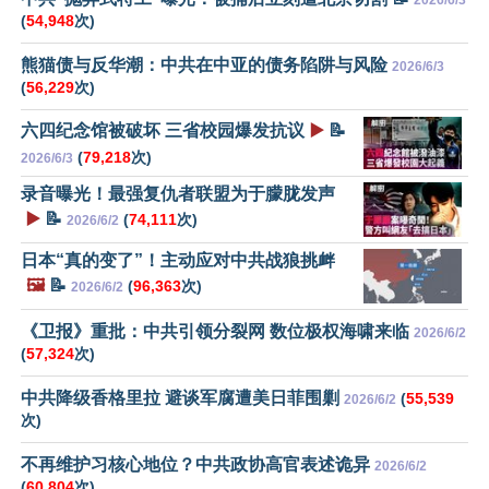
(
54,948
次)
熊猫债与反华潮：中共在中亚的债务陷阱与风险
2026/6/3
(
56,229
次)
六四纪念馆被破坏 三省校园爆发抗议
▶️
📝
(
79,218
次)
2026/6/3
录音曝光！最强复仇者联盟为于朦胧发声
▶️
📝
(
74,111
次)
2026/6/2
日本“真的变了”！主动应对中共战狼挑衅
🖼️
📝
(
96,363
次)
2026/6/2
《卫报》重批：中共引领分裂网 数位极权海啸来临
2026/6/2
(
57,324
次)
中共降级香格里拉 避谈军腐遭美日菲围剿
(
55,539
2026/6/2
次)
不再维护习核心地位？中共政协高官表述诡异
2026/6/2
(
60,804
次)