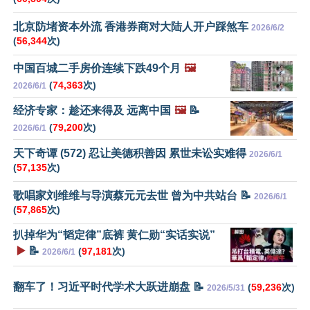
北京防堵资本外流 香港券商对大陆人开户踩煞车
2026/6/2
(
56,344
次)
中国百城二手房价连续下跌49个月
🖼️
(
74,363
次)
2026/6/1
经济专家：趁还来得及 远离中国
🖼️
📝
(
79,200
次)
2026/6/1
天下奇谭 (572) 忍让美德积善因 累世未讼实难得
2026/6/1
(
57,135
次)
歌唱家刘维维与导演蔡元元去世 曾为中共站台 📝
2026/6/1
(
57,865
次)
扒掉华为“韬定律”底裤 黄仁勋“实话实说”
▶️
📝
(
97,181
次)
2026/6/1
翻车了！习近平时代学术大跃进崩盘 📝
(
59,236
次)
2026/5/31