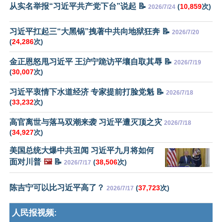
从实名举报“习近平共产党下台”说起 📝
(
10,859
次)
2026/7/24
习近平扛起三“大黑锅”拽著中共向地狱狂奔 📝
2026/7/20
(
24,286
次)
金正恩怒甩习近平 王沪宁跪访平壤自取其辱 📝
2026/7/19
(
30,007
次)
习近平衷情下水道经济 专家提前打脸党魁 📝
2026/7/18
(
33,232
次)
高官离世与落马双潮来袭 习近平遭灭顶之灾
2026/7/18
(
34,927
次)
美国总统大爆中共丑闻 习近平九月将如何
面对川普
🖼️
📝
(
38,506
次)
2026/7/17
陈吉宁可以比习近平高了？
(
37,723
次)
2026/7/17
人民报视频: