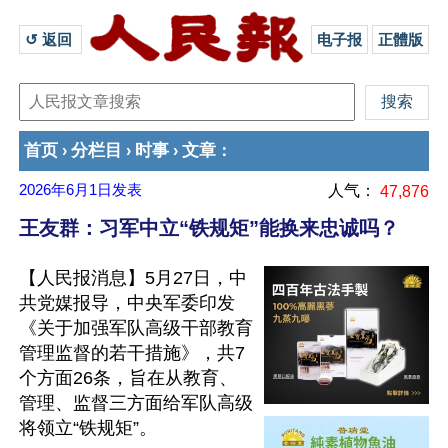
↺ 返回 
电子报
正體版
首页
分栏目
时事
文章
›
›
›
：
2026年6月1日
发表
人气：
47,876
王友群：习军中立“铁规矩”能换来忠诚吗？
【人民报消息】5月27日，中
共党媒报导，中央军委印发
《关于加强军队高级干部教育
管理监督的若干措施》，共7
个方面26条，旨在从教育、
管理、监督三方面给军队高级
将领立“铁规矩”。
