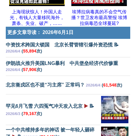
上海现状惊人！外国人走
埃博拉病毒真的不会空气传
光，有钱人大量移民海外，
播？世卫发布最高警报 埃博
萧条、失业、破产，……
拉病毒恐全球蔓延?
更多文章导读：
2026年6月1日
中资技术跨国大锁国 北京长臂管辖引爆外资恐慌 📝
(
55,894
次)
2026/6/4
伊朗战火推升美国LNG暴利 中共堡垒经济代价惨重
(
57,906
次)
2026/6/4
北京衞戍区也不提“习主席” 正常吗？
(
61,548
次)
2026/6/4
罕见6月飞雪 六四冤气冲天攻入北京
▶️
📝
(
79,167
次)
2026/6/3
一个中共维持多年的神话 被一年轻人砸碎