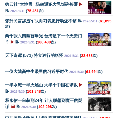
德云社“大地震” 杨鹤通犯大忌饭碗被砸
▶️
📝
(
75,451
次)
2026/5/31
张升民言辞透军队向习表忠行动还不够 📝
(
61,895
2026/5/31
次)
两千张六四照首曝光 台湾是下一个天安门
？
▶️
📝
(
100,438
次)
2026/5/31
天下奇谭 (571) 特立独行的妖怪
(
22,688
次)
2026/5/31
一位大陆高中生眼里的习近平时代
(
61,994
次)
2026/5/30
一半水淹一半火焰山 大半个中国在求救
▶️
📝
(
101,848
次)
2026/5/30
释永信一审获刑24年 让人联想到魔王的阴
谋
🖼️
📝
(
102,298
次)
2026/5/30
中共国爆抢牧羊人职缺 戳破就业稳定神话
(
58,369