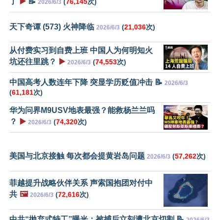
了
▶️
📝
(
76,145
次)
2026/6/3
天下奇谭 (573) 火神降临
(
21,036
次)
2026/6/3
从付费实习到自费上班 中国人为何明知火
坑还往里跳？
▶️
(
74,553
次)
2026/6/3
中国高考人数连年下降 突显学历贬值冲击 📝
2026/6/3
(
61,181
次)
华为问界M9USV地表最强？能救杨兰兰吗
？
▶️
(
74,320
次)
2026/6/3
美国与北京接触 每次都会提黄岩岛问题
(
57,262
次)
2026/6/3
菲越提升战略伙伴关系 声索国抱团对付中
共
🖼️
(
72,616
次)
2026/6/3
中共“抛弃式特工”曝光：被捕后立刻遭北京切割 📝
2026/6/3