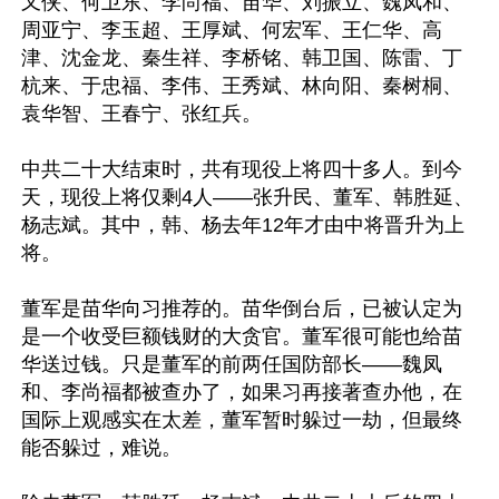
又侠、何卫东、李尚福、苗华、刘振立、魏凤和、
周亚宁、李玉超、王厚斌、何宏军、王仁华、高
津、沈金龙、秦生祥、李桥铭、韩卫国、陈雷、丁
杭来、于忠福、李伟、王秀斌、林向阳、秦树桐、
袁华智、王春宁、张红兵。

中共二十大结束时，共有现役上将四十多人。到今
天，现役上将仅剩4人——张升民、董军、韩胜延、
杨志斌。其中，韩、杨去年12年才由中将晋升为上
将。

董军是苗华向习推荐的。苗华倒台后，已被认定为
是一个收受巨额钱财的大贪官。董军很可能也给苗
华送过钱。只是董军的前两任国防部长——魏凤
和、李尚福都被查办了，如果习再接著查办他，在
国际上观感实在太差，董军暂时躲过一劫，但最终
能否躲过，难说。
