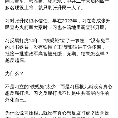
除去董军、韩胜延、杨志斌，中共二十大后的四十
多名现役上将，就只剩张升民一人了。

习对张升民也不信任。早在2023年，习在责成张升
民查办火箭军大案时，习也在暗地里调查张升民。

习反腐打虎14年，“铁规矩”立了一箩筐，“没有免罪
的丹书铁卷，没有铁帽子王”等狠话讲了许多遍，一
批接一批党政军高官被死缓、无期。结果怎么样？
越反越腐。

为什么？

不是习立的“铁规矩”太少，而是习压根儿就没有真心
想反腐打虎。习之反腐打虎不过是中共高层内斗的
外化而已。

为什么说习压根儿就没有真心想反腐打虎？因为反